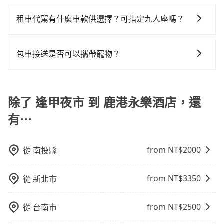
如選擇小黃直達，在台中可以透過app叫車的有55688台
iRent的app後，可以每小時$115~205承租小轎車，每
灣大車隊、Uber、Line Taxi、Yoxi等，如果在路邊攔不
公里再額外加收$3.2，從逢甲夜市到鹿港永樂酒店的花
租車代駕有什麼車款供選擇？可指定九人座嗎？
到車，也可考慮打電話至逢甲夜市附近的計程車隊，如
費預估為$700~1,150（金額差異來自於平假日、車款差
tripool提供的車型以五人座小轎車、休旅車與九人座箱
天誠衛星計程車、TND皇家多元化計程車、大都會衛星
異、抵達目的地後多久原路返回），雖已將eTag和可能
型車為主，車款品牌以豐田Toyota、福特Ford、福斯
計程車等叫車看看。依照里程跳錶計算，價格約為
的每小時40元路邊停車費用預估進去，但額外的汽車保
包車接送是否可以攜帶寵物？
VW為主，其中也有少量進口車像凌志Lexus、特斯拉
875~1,100元間。但如果要考慮到回程，彰化縣僅有合
險與可能的罰單都需自付。再者，和運的iRent只提供最
可以的，tripool 旅步提供「寵物友善車」服務，只要在
Tesla、賓士Benz等高級車款。全部五年內合法營業用
法計程車約1,640輛，數量約為台中市的20%、密度僅雙
基本的車型，如Toyota Yaris、Prius C、Vios這類乘坐
預定時特別勾選，是可以讓置入提籠或提袋內的中小型
車，百分百無菸車，乘客均有最高500萬乘客險。如果有
北的3.7%，其叫車的難度是雙北市的30倍。再加上台中
體驗較差的車款，如果人數超過四位，更是沒有較大的
寵物同行。且為了行程安全，請勿將寵物抱出來或置於
除了 逢甲夜市 到 鹿港永樂酒店，還
特殊需求或人數較多，需要大T保母車、20人座中巴、
市有些計程車司機不按錶計費，約有27%會採現場議
七人座或九人座可供選擇，而且無人租車最令人詬病的
座椅上，以確保行程順利進行。
40人座大巴或遊覽車，可特別填單並另外報價。
價，建議最好先上網預約，以免當場被坑受騙。雖然逢
就是車況，打開車門才發現仍有上一組乘客遺留的垃圾
有⋯
甲夜市到鹿港永樂酒店的跳表小黃可能較為便宜，但當
或者撞凹的車門仍未被修理，每一次租車都好像在開樂
你們人數超過四位時，叫兩輛計程車的費用就貴了，如
透一樣。另外，偶爾也會遇到明明已經預約了時間但上
選擇tripool的九人座，可用約9折預約一台專車服務。
一位用戶卻遲遲尚未歸還，又或者要還車時卻偏偏找不
from NT$
2000
從
南投縣
到停車位，對於急著用車或者要載其他乘客的人來說就
有不小的風險。最後，雖然路邊隨租隨還看似方便，但
from NT$
3350
從
新北市
實際使用時還是有其區域的限制，實際可停靠的地點與
你的上下車地點仍有段距離，在遇到下雨天或者載行李
from NT$
2500
從
台南市
時，就顯得非常不便。