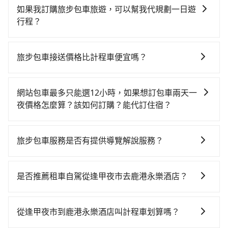
如果我訂購旅步包車旅遊，可以幫我代規劃一日遊
行程？
抱歉！目前旅步的包車服務只能提供交通接送服務，暫
時還沒有規劃行程的服務。
旅步包車接送價格比計程車便宜嗎？
旅步的車資採固定費率與計程車需依行駛距離計費、且
遇塞車、停紅燈時等低速行駛時還需額外加價不同，旅
網站包車最多只能選12小時，如果想訂包車兩天一
步費用比計程車低，且能讓您更能輕鬆掌握交通開支。
夜價格怎麼算？該如何訂購？能代訂住宿？
旅步的包車服務是以一天一張訂單的方式計算，如果您
需要連續兩天的包車服務，可以在官網上分開預定兩天
旅步包車服務是否有提供導覽解說服務？
的行程。另外，目前旅步只提供接送服務，暫不提供代
抱歉！目前旅步的包車服務暫無提供導覽服務，如果您
訂住宿服務。
需要導覽服務，可事先透過電子郵件
是否推薦租車自駕從逢甲夜市去鹿港永樂酒店？
booking@tripool.app聯繫我們，將有專人協助回覆確
如果你有台灣駕照且對自己駕駛技術有信心，且需要絕
認是否能協助安排。
對的時間彈性，最重要的是你當天就要來回，那在台中
從逢甲夜市到鹿港永樂酒店叫計程車划算嗎？
路邊可隨租隨借的iRent應該是你最便宜選擇。註冊完