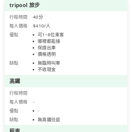
tripool 旅步
行程時間
40分
每人價格
$410/人
優點
可1~8位乘客
哪裡都能接
保證出車
價格透明
缺點
無臨時叫車
不收現金
高鐵
行程時間
每人價格
-
優點
-
缺點
無高鐵往返
租車