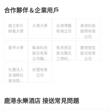
合作夥伴＆企業用戶
國立彰化
大葉大學
台灣博蘭
美商科高
師範大學
有限公司
國際有限
公司
逢甲大學
聯詠科技
馬來西亞
麗明營造
股份有限
商白蘭氏
股份有限
公司職工
三得利股
公司
福利委員
份有限公
社團法人
岩槿有限
會
司台灣分
澎湖縣社
公司
公司
會扶助關
懷協會
鹿港永樂酒店 接送常見問題