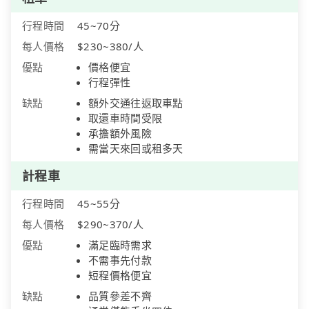
行程時間
45~70分
每人價格
$230~380/人
優點
價格便宜
行程彈性
缺點
額外交通往返取車點
取還車時間受限
承擔額外風險
需當天來回或租多天
計程車
行程時間
45~55分
每人價格
$290~370/人
優點
滿足臨時需求
不需事先付款
短程價格便宜
缺點
品質參差不齊