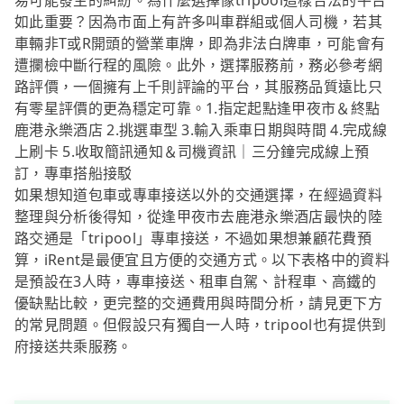
易可能發生的糾紛。為什麼選擇像tripool這樣合法的平台
如此重要？因為市面上有許多叫車群組或個人司機，若其
車輛非T或R開頭的營業車牌，即為非法白牌車，可能會有
遭攔檢中斷行程的風險。此外，選擇服務前，務必參考網
路評價，一個擁有上千則評論的平台，其服務品質遠比只
有零星評價的更為穩定可靠。1.指定起點逢甲夜市＆終點
鹿港永樂酒店 2.挑選車型 3.輸入乘車日期與時間 4.完成線
上刷卡 5.收取簡訊通知＆司機資訊｜三分鐘完成線上預
訂，專車搭船接駁
如果想知道包車或專車接送以外的交通選擇，在經過資料
整理與分析後得知，從逢甲夜市去鹿港永樂酒店最快的陸
路交通是「tripool」專車接送，不過如果想兼顧花費預
算，iRent是最便宜且方便的交通方式。以下表格中的資料
是預設在3人時，專車接送、租車自駕、計程車、高鐵的
優缺點比較，更完整的交通費用與時間分析，請見更下方
的常見問題。但假設只有獨自一人時，tripool也有提供到
府接送共乘服務。