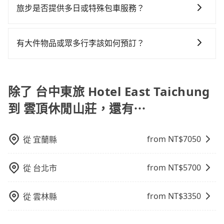
需要導覽服務，可事先透過電子郵件
車，不趕時間即可選用大眾運輸。 便利性：需要便利性
旅步是否提供多日或特殊包車服務？
使用時還是有其區域的限制，實際可停靠的地點與你的
booking@tripool.app聯繫我們，將有專人協助回覆確
和方便性可選包車和計程車，喜歡探險和體驗當地文化
上下車地點仍有段距離，在遇到下雨天或者載行李時，
若您有多日或特殊包車需求，您可以先來信旅步，會有
認是否能協助安排。
則可搭乘大眾運輸。
就顯得非常不便。
專人回覆您。
有大件物品或眾多行李該如何預訂？
一般情況，九人座最多可以乘坐八位乘客以及置放六件
30吋的行李箱，但如有大件行李、衝浪板、樂器、廣告
看板、床墊、折疊單車、家電等，在乘客人數不多的情
除了 台中東旅 Hotel East Taichung
況下，可以將後座倒放來騰出置物空間。基本上只要不
到 雲頂休閒山莊，還有⋯
遮住司機視線、不會破壞車體、不影響行車安全，會讓
乘客盡量塞、盡量放。在預定前，建議先丈量好尺寸，
並事先透過官網的線上客服洽詢，確認沒問題再下訂。
from NT$
7050
從
宜蘭縣
from NT$
5700
從
台北市
from NT$
3350
從
雲林縣