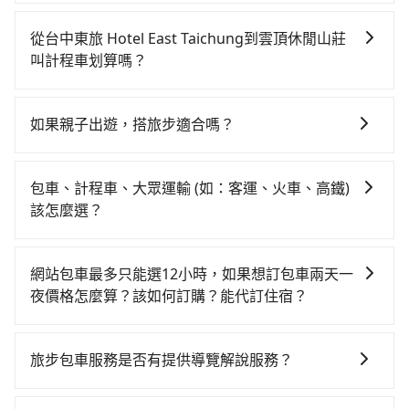
如果你有台灣駕照且對自己駕駛技術有信心，且在車上
時不需要閉目養神（因為要自己開車），最重要的是你
從台中東旅 Hotel East Taichung到雲頂休閒山莊
當天就要來回，那在台中路邊可隨租隨借的iRent應該是
叫計程車划算嗎？
你最便宜選擇。註冊完iRent的app後，可以每小時
如選擇小黃直達，在台中可以透過app叫車的有55688台
$115~205承租小轎車，每公里再額外加收$3.2，從台中
灣大車隊、Uber、Line Taxi、Yoxi等，如果在路邊攔不
東旅 Hotel East Taichung到雲頂休閒山莊的花費預估
如果親子出遊，搭旅步適合嗎？
到車，也可考慮打電話至台中東旅 Hotel East
為$1,400~1,950（金額差異來自於平假日、車款差異、
適合的，另外旅步也特別為您心愛的寶貝準備了兒童座
Taichung附近的計程車隊，如金鼎順計程車、國泰交
抵達目的地後多久原路返回），雖已將eTag和可能的每
椅及兒童用增高墊供您選購(租借300元/個)，讓您和孩子
通、干城衛星車隊等叫車看看。依照里程跳錶計算，價
小時40元路邊停車費用預估進去，但額外的汽車保險與
包車、計程車、大眾運輸 (如：客運、火車、高鐵)
出遊時安全更有保障。
格約為2,175~2,600元間，若改選tripool的專車服務可
可能的罰單都需自付。再者，和運的iRent只提供最基本
該怎麼選？
再更便宜。但如果要考慮到回程，南投縣僅有合法計程
的車型，如Toyota Yaris、Prius C、Vios這類乘坐體驗
在選擇交通方式時，您可依下列建議的考慮因素做選
車約340輛，數量約為台中市的4%、密度僅雙北的
較差的車款，如果人數超過四位，更是沒有較大的七人
擇： 預算：不同交通工具價格不同，可先確定您的預
0.2%，其叫車的難度是雙北市的490倍。再加上台中市
網站包車最多只能選12小時，如果想訂包車兩天一
座或九人座可供選擇，而且無人租車最令人詬病的就是
算。計程車最貴，而大眾運輸通常較便宜。 行程：需多
有些計程車司機不按錶計費，約有27%會採現場議價，
夜價格怎麼算？該如何訂購？能代訂住宿？
車況，打開車門才發現仍有上一組乘客遺留的垃圾或者
點停留的行程建議可選可客製化行程的包車，如果時間
建議最好先上網預約，以免當場被坑受騙。雖然台中東
撞凹的車門仍未被修理，每一次租車都好像在開樂透一
旅步的包車服務是以一天一張訂單的方式計算，如果您
比較寬鬆且不介意耗時轉乘可選大眾運輸或較貴的計程
旅 Hotel East Taichung到雲頂休閒山莊的跳表小黃可
樣。另外，偶爾也會遇到明明已經預約了時間但上一位
需要連續兩天的包車服務，可以在官網上分開預定兩天
車。 旅行人數：人數多時包車較方便舒適且每個人攤提
旅步包車服務是否有提供導覽解說服務？
能較為便宜，但當你們人數超過四位時，叫兩輛計程車
用戶卻遲遲尚未歸還，又或者要還車時卻偏偏找不到停
的行程。另外，目前旅步只提供接送服務，暫不提供代
下來的車資也比較便宜，人數少可搭乘大眾運輸或計程
的費用就貴了，改預約一輛tripool的九人座廂型車最高
車位，對於急著用車或者要載其他乘客的人來說就有不
抱歉！目前旅步的包車服務暫無提供導覽服務，如果您
訂住宿服務。
車。 時間：需在特定時間到達目的地可選包車或計程
可省$1,300。
小的風險。最後，雖然路邊隨租隨還看似方便，但實際