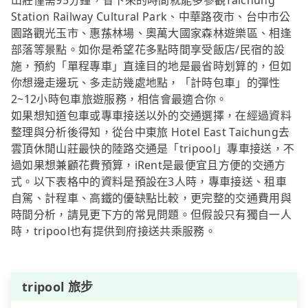
山莊僅需95分鐘，省下來的時間就能多參觀Taichung
Station Railway Cultural Park、中華路夜市、台中市公
園路觀光玉市、惠蓀林場、奧萬大國家森林遊樂區、相逢
部落等景點。如你是希望花多點時間享受飯店/民宿的設
施，預約「單程專車」直達目的地是最省時划算的，但如
你想邊走邊玩、多走訪幾處地點，「計時包車」的彈性
2~12小時包車旅遊服務，相信會最適合你。
如果想知道包車或專車接送以外的交通選擇，在經過資料
整理與分析後得知，從台中東旅 Hotel East Taichung去
雲頂休閒山莊最快的陸路交通是「tripool」專車接送，不
過如果想兼顧花費預算，iRent是最便宜且方便的交通方
式。以下表格中的資料是預設在3人時，專車接送、租車
自駕、計程車、高鐵的優缺點比較，更完整的交通費用與
時間分析，請見更下方的常見問題。但假設只有獨自一人
時，tripool也有提供到府接送共乘服務。
tripool 旅步