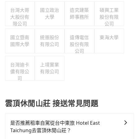
台灣大哥
國立政治
造究建築
碩興工業
大股份有
大學
師事務所
股份有限
限公司
公司
國立暨南
統振股份
遠傳電信
東海大學
國際大學
有限公司
股份有限
公司
台灣迪卡
上境實業
儂有限公
有限公司
司
雲頂休閒山莊 接送常見問題
是否推薦租車自駕從台中東旅 Hotel East
Taichung去雲頂休閒山莊？