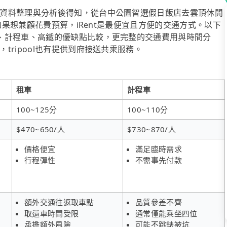
資料整理與分析後得知，從台中公園智選假日飯店去雲頂休閒
過如果想兼顧花費預算，iRent是最便宜且方便的交通方式。以下
、計程車、高鐵的優缺點比較，更完整的交通費用與時間分
ripool也有提供到府接送共乘服務。
租車
計程車
100~125分
100~110分
$470~650/人
$730~870/人
價格便宜
滿足臨時需求
行程彈性
不需事先付款
額外交通往返取車點
品質參差不齊
取還車時間受限
通常僅能乘坐四位
承擔額外風險
可能不跳錶被坑