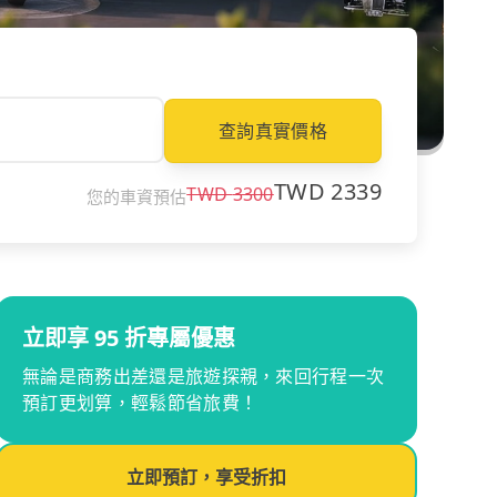
查詢真實價格
TWD
2339
TWD
3300
您的車資預估
立即享 95 折專屬優惠
無論是商務出差還是旅遊探親，來回行程一次
預訂更划算，輕鬆節省旅費！
立即預訂，享受折扣