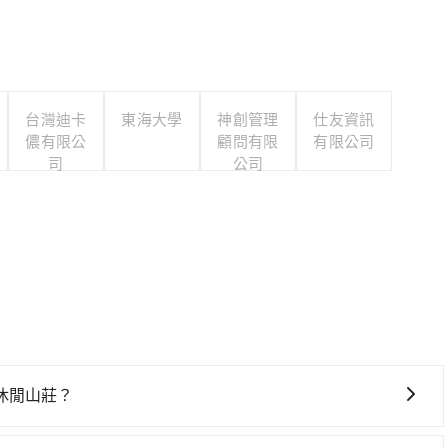
台灣迪卡
東海大學
神創管理
仕友資訊
儂有限公
顧問有限
有限公司
司
公司
休閒山莊？
車上時不需要閉目養神（因為要自己開車），最重要的是你當