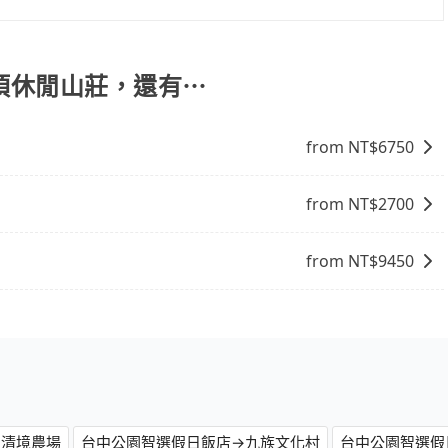
一天包車的價格可能跟其他車隊相差無幾，但是如果只需要短
系統寄出旅行業代收轉付電子收據，如果公司需要報公帳，在預約
最划算。網站上可直接挑選小轎車、休旅車、或九人座箱型
帳，且免加收5%稅金。在收到後，可自行列印留存或報帳，
雲頂休閒山莊，還有⋯
from NT$
6750
from NT$
2700
from NT$
9450
→清境農場
台中公園智選假日飯店→九族文化村
台中公園智選假