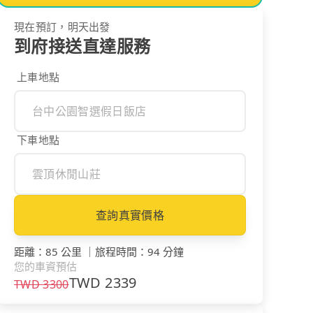
現在預訂，明天出發
到府接送直達服務
上車地點
下車地點
查詢真實價格
距離
：
85 公里
｜
旅程時間
：
94 分鐘
您的車資預估
TWD
2339
TWD
3300