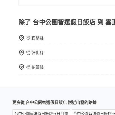
費用，網站試算即真實價格，免去來回電話確認。
在乘車結束後一週內，tripool都會透過第三方
時數或者單程專車服務者，敢大聲說我們價格絕對
付款前可以輸入公司的抬頭與統編，可向國稅局報
車，如需10人以上巴士，請來信洽詢。
完全符合台灣的法律規範。
除了 台中公園智選假日飯店 到 
從
宜蘭縣
從
彰化縣
從
花蓮縣
更多從 台中公園智選假日飯店 附近出發的路線
台中公園智選假日飯店→日月潭
台中公園智選假日飯店