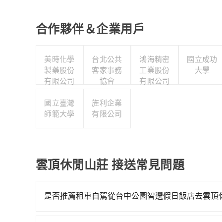
合作夥伴＆企業用戶
美時化學
台北公共
鴻海精密
國立成功
製藥股份
客家事務
工業股份
大學
有限公司
協會
有限公司
國立臺灣
旌利企業
師範大學
有限公司
雲頂休閒山莊 接送常見問題
是否推薦租車自駕從台中公園智選假日飯店去雲頂
如果你有台灣駕照且對自己駕駛技術有信心，且在