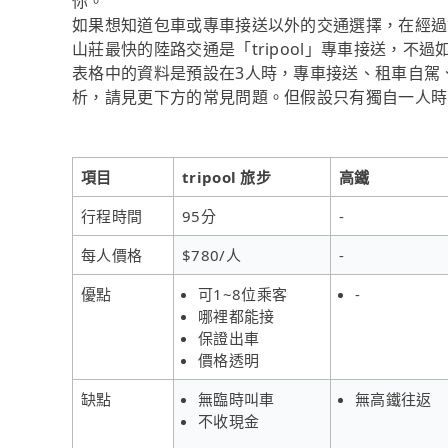
你。
如果想知道包車或專車接送以外的交通選擇，在經過
山莊最快的陸路交通是「tripool」專車接送，不
表格中的資料是預設在3人時，專車接送、租車自駕
析，請見更下方的常見問題。但假設只有獨自一人時，t
項目
tripool 旅步
高鐵
行程時間
95分
-
每人價格
$780/人
-
優點
可1~8位乘客
-
哪裡都能接
保證出車
價格透明
缺點
無臨時叫車
無高鐵往返
不收現金