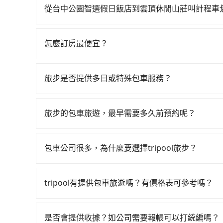
天就要來回，那在台中路邊可隨租隨借的iRent應該
從台中公園智選假日飯店到雲頂休閒山莊叫計程車
$115~205承租小轎車，每公里再額外加收$3.
如選擇小黃直達，在台中可以透過app叫車的有55688台
$1,400~1,950（金額差異來自於平假日、車款
到車，也可考慮打電話至台中公園智選假日飯店附
時40元路邊停車費用預估進去，但額外的汽車保險與
怎麼訂房最便宜？
叫車看看。依照里程跳錶計算，價格約為2,175~2,
車型，如Toyota Yaris、Prius C、Vio
現在旅客預訂飯店已經很少透過旅行社，大多是透過OTA (
慮到回程，南投縣僅有合法計程車約340輛，數量約
或九人座可供選擇，而且無人租車最令人詬病的就
區、價位、人數、特殊需求來搜尋適合的旅店與房型
市的490倍。再加上台中市有些計程車司機不按錶
的車門仍未被修理，每一次租車都好像在開樂透一
旅步是否提供多日或特殊包車服務？
或者使用特定的信用卡，還可以累積點數做現金回
場被坑受騙。雖然台中公園智選假日飯店到雲頂休
遲遲尚未歸還，又或者要還車時卻偏偏找不到停車
若您有多日或特殊包車需求，您可以先來信旅步，
Booking.com、Agoda.com、Hotels.com
叫兩輛計程車的費用就貴了，改預約一輛tripool的
險。最後，雖然路邊隨租隨還看似方便，但實際使
就完成，事先不用電話確認空房，事後也不用告知
旅步的包車旅遊，最早需要多久前預約呢？
點仍有段距離，在遇到下雨天或者載行李時，就顯
的飯店，有可能再多平台同時上架而發生超賣的現
當您的行程確定後，建議盡早預訂包車服務，因為
選擇評分高、評論多的飯店，不然就是還要再人工
不妨趁早訂購，享受更划算的價格。
打電話問的價格可能比民宿訂房網來得便宜，但缺
包車公司很多，為什麼要選擇tripool旅步？
這些瑣碎的事，台灣本土的AsiaYo或者國際Airbn
旅步提供多種車型，從轎車、休旅車到九人座，讓
途安全無憂，我們的司機都是專業且可靠的職業駕
tripool有提供包車旅遊嗎？有價格表可參考嗎？
費用，且還提供優於其他業者更彈性的取消政策，
tripool提供全台各地包括雲頂休閒山莊與台中
郊區，我們都可以為您提供最佳的旅遊體驗。所以，如
包車都有，可彈性選擇2~12小時的服務，滿足家
值得信任的不二選擇！
是否會提供收據？如公司需要報帳可以打統編嗎？