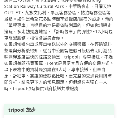
店僅需70分鐘，省下來的時間就能多參觀Taichung
Station Railway Cultural Park、中華路夜市、日曜天地
OUTLET、九族文化村、畢瓦客露營區、帖泊喀露營區等
景點。如你是希望花多點時間享受飯店/民宿的設施，預約
「單程專車」直達目的地是最省時划算的，但如你想邊走
邊玩、多走訪幾處地點，「計時包車」的彈性2~12小時包
車旅遊服務，相信會最適合你。
如果想知道包車或專車接送以外的交通選擇，在經過資料
整理與分析後得知，從台中公園智選假日飯店去明月湖品
味湖畔旅店最快的陸路交通是「tripool」專車接送，不過
如果想兼顧花費預算，iRent是最便宜且方便的交通方式。
以下表格中的資料是預設在3人時，專車接送、租車自
駕、計程車、高鐵的優缺點比較，更完整的交通費用與時
間分析，請見更下方的常見問題。但假設只有獨自一人
時，tripool也有提供到府接送共乘服務。
tripool 旅步