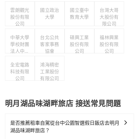
雲朗觀光
國立政治
國立臺中
台灣大哥
股份有限
大學
教育大學
大股份有
公司
限公司
中華大學
台北公共
碩興工業
福林興業
學校財團
客家事務
股份有限
股份有限
法人中華
協會
公司
公司
大學
全宏電路
鴻海精密
科技有限
工業股份
公司
有限公司
明月湖品味湖畔旅店 接送常見問題
是否推薦租車自駕從台中公園智選假日飯店去明月
湖品味湖畔旅店？