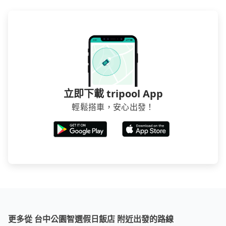
煩，有些時候直接打電話問的價格可能比民宿訂房網來
得便宜，但缺點就是多數要匯款並再人工確認。假如不
介意多花一點錢省下這些瑣碎的事，台灣本土的AsiaYo
或者國際Airbnb都值得推薦。
立即下載 tripool App
輕鬆搭車，安心出發！
更多從 台中公園智選假日飯店 附近出發的路線