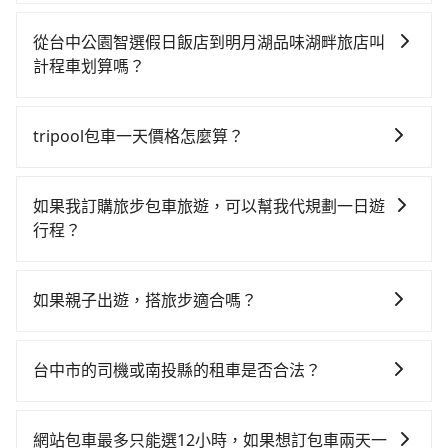
如果你有台灣駕照且對自己駕駛技術有信心，且在車上
時不需要閉目養神（因為要自己開車），最重要的是你
從台中公園智選假日飯店到明月湖品味湖畔旅店叫
當天就要來回，那在台中路邊可隨租隨借的iRent應該是
計程車划算嗎？
你最便宜選擇。註冊完iRent的app後，可以每小時
如選擇小黃直達，在台中可以透過app叫車的有55688台
$115~205承租小轎車，每公里再額外加收$3.2，從台中
灣大車隊、Uber、Line Taxi、Yoxi等，如果在路邊攔不
公園智選假日飯店到明月湖品味湖畔旅店的花費預估為
tripool包車一天價格怎麼算？
到車，也可考慮打電話至台中公園智選假日飯店附近的
$1,100~1,650（金額差異來自於平假日、車款差異、抵
因包車費用會隨著您選用2-12小時不等的包車時數、所
計程車隊，如干城衛星車隊、國泰交通、金鼎順計程車
達目的地後多久原路返回），雖已將eTag和可能的每小
需行程的公里數及車型而有所不同，建議可以直接上旅
等叫車看看。依照里程跳錶計算，價格約為1,725~2,100
時40元路邊停車費用預估進去，但額外的汽車保險與可
如果我訂購旅步包車旅遊，可以幫我代規劃一日遊
步官網一鍵查價，即時試算您包車費用，清楚透明，且
元間，若改選tripool的專車服務可再更便宜。但如果要
能的罰單都需自付。再者，和運的iRent只提供最基本的
行程？
無隱藏費用。
考慮到回程，南投縣僅有合法計程車約340輛，數量約為
車型，如Toyota Yaris、Prius C、Vios這類乘坐體驗較
抱歉！目前旅步的包車服務只能提供交通接送服務，暫
台中市的4%、密度僅雙北的0.2%，其叫車的難度是雙北
差的車款，如果人數超過四位，更是沒有較大的七人座
時還沒有規劃行程的服務。
市的490倍。再加上台中市有些計程車司機不按錶計費，
如果親子出遊，搭旅步適合嗎？
或九人座可供選擇，而且無人租車最令人詬病的就是車
約有27%會採現場議價，建議最好先上網預約，以免當
況，打開車門才發現仍有上一組乘客遺留的垃圾或者撞
適合的，另外旅步也特別為您心愛的寶貝準備了兒童座
場被坑受騙。雖然台中公園智選假日飯店到明月湖品味
凹的車門仍未被修理，每一次租車都好像在開樂透一
椅及兒童用增高墊供您選購(租借300元/個)，讓您和孩子
台中市的司機或南投縣的租車是否合法？
湖畔旅店的跳表小黃可能較為便宜，但當你們人數超過
樣。另外，偶爾也會遇到明明已經預約了時間但上一位
出遊時安全更有保障。
四位時，叫兩輛計程車的費用就貴了，改預約一輛
用戶卻遲遲尚未歸還，又或者要還車時卻偏偏找不到停
許多的Line群組或Facebook社團裡，有很多低價的白牌
tripool的九人座廂型車最高可省$700。
車位，對於急著用車或者要載其他乘客的人來說就有不
車、私家車或野雞車在招攬生意，這不僅是違法可能被
網站包車最多只能選12小時，如果想訂包車兩天一
小的風險。最後，雖然路邊隨租隨還看似方便，但實際