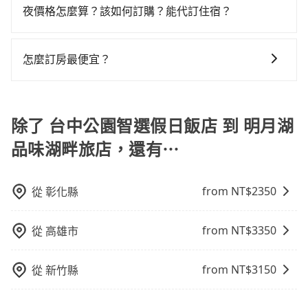
警察臨檢並趕下車，出意外後保險公司更是不會提供任
夜價格怎麼算？該如何訂購？能代訂住宿？
使用時還是有其區域的限制，實際可停靠的地點與你的
何理賠，如果又遇到心術不正的司機，其犯罪行為可能
上下車地點仍有段距離，在遇到下雨天或者載行李時，
旅步的包車服務是以一天一張訂單的方式計算，如果您
都無法監控或追查。最好別為了省小錢而冒上不必要的
就顯得非常不便。
需要連續兩天的包車服務，可以在官網上分開預定兩天
風險。而tripool雇用的司機、使用的車輛以及配合的車
怎麼訂房最便宜？
的行程。另外，目前旅步只提供接送服務，暫不提供代
行，一定符合台灣法律規定，除了司機擁有合法的職業
現在旅客預訂飯店已經很少透過旅行社，大多是透過
訂住宿服務。
駕駛執照以及良民證外，車輛一定投保最高300萬乘客
OTA (online travel agent) 來完成，除了可以快速依據
險。最好辨別叫的車是否合法，就看車牌的開頭，只要
地區、價位、人數、特殊需求來搜尋適合的旅店與房
除了 台中公園智選假日飯店 到 明月湖
不是R或T開頭的車，就一定是違法。
型，更重要的是通常價格是官網的6~8折，如果又有加入
品味湖畔旅店，還有⋯
會員或者使用特定的信用卡，還可以累積點數做現金回
饋或未來換取免費的住房。台灣人常用的線上訂房平台
有Booking.com、Agoda.com、Hotels.com、
from NT$
2350
從
彰化縣
Expedia.com、Trip.com等。正常來說，線上刷卡付款
完後預定就完成，事先不用電話確認空房，事後也不用
from NT$
3350
從
高雄市
告知付款完畢，一切都能在網路上操作。但有些較冷門
或規模較小的飯店，有可能再多平台同時上架而發生超
賣的現象，便有可能到了現場卻沒房可住的窘境，所以
from NT$
3150
從
新竹縣
在預定時要不選擇評分高、評論多的飯店，不然就是還
要再人工電話與飯店確認。預訂民宿方面，如不怕麻