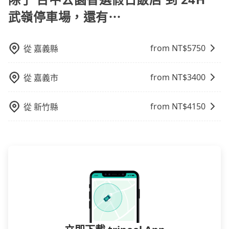
型，更重要的是通常價格是官網的6~8折，如果又有加入
武嶺停車場，還有⋯
會員或者使用特定的信用卡，還可以累積點數做現金回
饋或未來換取免費的住房。台灣人常用的線上訂房平台
有Booking.com、Agoda.com、Hotels.com、
from NT$
5750
從
嘉義縣
Expedia.com、Trip.com等。正常來說，線上刷卡付款
完後預定就完成，事先不用電話確認空房，事後也不用
from NT$
3400
從
嘉義市
告知付款完畢，一切都能在網路上操作。但有些較冷門
或規模較小的飯店，有可能再多平台同時上架而發生超
賣的現象，便有可能到了現場卻沒房可住的窘境，所以
from NT$
4150
從
新竹縣
在預定時要不選擇評分高、評論多的飯店，不然就是還
要再人工電話與飯店確認。預訂民宿方面，如不怕麻
煩，有些時候直接打電話問的價格可能比民宿訂房網來
得便宜，但缺點就是多數要匯款並再人工確認。假如不
介意多花一點錢省下這些瑣碎的事，台灣本土的AsiaYo
或者國際Airbnb都值得推薦。