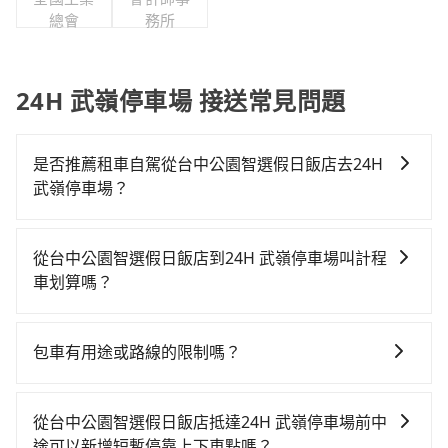
總會
務所
24H 武嶺停車場 接送常見問題
是否推薦租車自駕從台中公園智選假日飯店去24H
武嶺停車場？
如果你有台灣駕照且對自己駕駛技術有信心，且在車上
時不需要閉目養神（因為要自己開車），最重要的是你
從台中公園智選假日飯店到24H 武嶺停車場叫計程
當天就要來回，那在台中路邊可隨租隨借的iRent應該是
車划算嗎？
你最便宜選擇。註冊完iRent的app後，可以每小時
如選擇小黃直達，在台中可以透過app叫車的有55688台
$115~205承租小轎車，每公里再額外加收$3.2，從台中
灣大車隊、Uber、Line Taxi、Yoxi等，如果在路邊攔不
公園智選假日飯店到24H 武嶺停車場的花費預估為
包車有用途或路線的限制嗎？
到車，也可考慮打電話至台中公園智選假日飯店附近的
$1,400~1,950（金額差異來自於平假日、車款差異、抵
不管是從台中公園智選假日飯店前往24H 武嶺停車場或
計程車隊，如金鼎順計程車、干城衛星車隊、國泰交通
達目的地後多久原路返回），雖已將eTag和可能的每小
是全台灣任何地方，只要是長途交通且途中遵守台灣法
等叫車看看。依照里程跳錶計算，價格約為2,175~2,600
時40元路邊停車費用預估進去，但額外的汽車保險與可
從台中公園智選假日飯店抵達24H 武嶺停車場前中
律，無論是清明掃墓、包車旅遊、參加喜宴/喪禮、就醫
元間，若改選tripool的專車服務可再更便宜。但如果要
能的罰單都需自付。再者，和運的iRent只提供最基本的
途可以新增短暫停靠上下車點嗎？