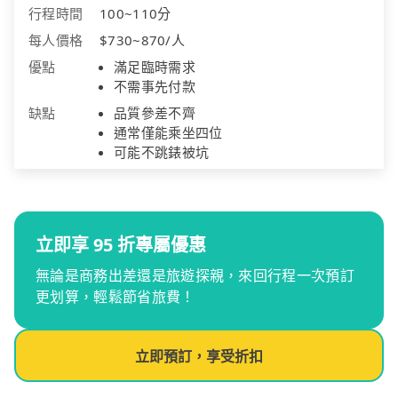
行程時間
100~110分
每人價格
$730~870/人
優點
滿足臨時需求
不需事先付款
缺點
品質參差不齊
通常僅能乘坐四位
可能不跳錶被坑
立即享 95 折專屬優惠
無論是商務出差還是旅遊探親，來回行程一次預訂
更划算，輕鬆節省旅費！
立即預訂，享受折扣