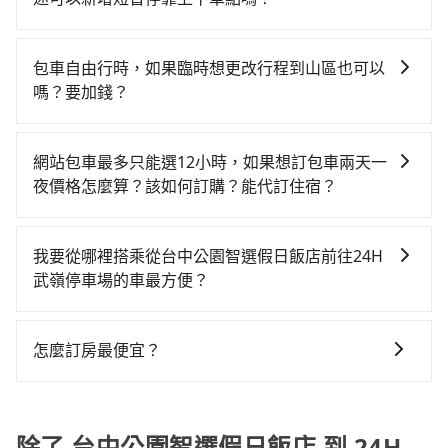
回診、登山露營、學生搬家、投票返鄉、商務出差、貴
考慮到回程，南投縣僅有合法計程車約340輛，數量約為
車型，如Toyota Yaris、Prius C、Vios這類乘坐體驗較
tripool有提供多點上下車接送服務，線上預約從台中公
賓來訪、寵物檢疫、預約叫車、機場接送、定期洗腎、
台中市的4%、密度僅雙北的0.2%，其叫車的難度是雙北
差的車款，如果人數超過四位，更是沒有較大的七人座
園智選假日飯店前往24H 武嶺停車場的途中可備註加
包月上下班，或者任何跨縣市接送的需求，tripool都能
市的490倍。再加上台中市有些計程車司機不按錶計費，
包車自由行時，如果臨時想更改行程到山區也可以
或九人座可供選擇，而且無人租車最令人詬病的就是車
點。每個加點位置，前後額外里程數5公里內加收200
滿足你。乘車前一天下午五點以前完成預約，隔天保證
約有27%會採現場議價，建議最好先上網預約，以免當
嗎？要加錢？
況，打開車門才發現仍有上一組乘客遺留的垃圾或者撞
元。雖然可能有些路線完全順路，但是司機多點停靠就
出車。如需公司報帳打統編，在結帳時可以受理，並於
場被坑受騙。雖然台中公園智選假日飯店到24H 武嶺停
凹的車門仍未被修理，每一次租車都好像在開樂透一
可以的，當您的旅程需要穿越山區或是高海拔地區時，
會有額外的等待時間，收取額外費用是必要的補償。
乘車後一週內寄出電子收據。
車場的跳表小黃可能較為便宜，但當你們人數超過四位
樣。另外，偶爾也會遇到明明已經預約了時間但上一位
旅步可能會根據行經的路線是否超過海拔1500公尺來進
網站包車最多只能選12小時，如果想訂包車兩天一
時，叫兩輛計程車的費用就貴了，改預約一輛tripool的
用戶卻遲遲尚未歸還，又或者要還車時卻偏偏找不到停
行額外的費用收取。但是，這些費用會在您下訂單後、
夜價格怎麼算？該如何訂購？能代訂住宿？
九人座廂型車最高可省$1,300。
車位，對於急著用車或者要載其他乘客的人來說就有不
出發前先與您進行確認，確保您明確知道所有的費用。
小的風險。最後，雖然路邊隨租隨還看似方便，但實際
旅步的包車服務是以一天一張訂單的方式計算，如果您
我們會透過Email的方式向您說明收費細節，讓您能更放
使用時還是有其區域的限制，實際可停靠的地點與你的
需要連續兩天的包車服務，可以在官網上分開預定兩天
心地享受旅步為您提供的服務。
我要從哪裡搭乘從台中公園智選假日飯店前往24H
上下車地點仍有段距離，在遇到下雨天或者載行李時，
的行程。另外，目前旅步只提供接送服務，暫不提供代
武嶺停車場的車最方便？
就顯得非常不便。
訂住宿服務。
tripool提供到府專車接送服務，不論在台灣本島哪個角
落，只要有路能到、Google地圖上能標註、GPS上能找
怎麼訂房最便宜？
得到，我們就保證發車。直接在官網上輸入住家地址、
現在旅客預訂飯店已經很少透過旅行社，大多是透過
辦公大樓、飯店民宿、各地車站、機場航廈、甚至風景
OTA (online travel agent) 來完成，除了可以快速依據
區，我們司機都會依照訂單上的資訊依約接送。
地區、價位、人數、特殊需求來搜尋適合的旅店與房
除了 台中公園智選假日飯店 到 24H