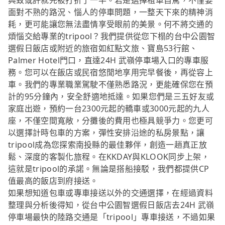
興致或許就先被打折了一半。若是選擇租車自駕，不僅要
面對不熟的路況、惱人的停車問題，一整天下來的精神消
耗，更可能讓您無法盡情享受眼前的美景。何不將交通的
煩惱交給專業的tripool？我們提供從您下榻的台中公園智
選假日飯店或附近的旅宿如紅點文旅、寶島53行館、
Palmer Hotel門口，直達24H 武嶺停車場入口的專車服
務。您可以在飯店或民宿悠閒地享用完早餐後，再從容上
車。我們的專業職業駕駛不僅熟悉路況，更能確保您在預
計的95分鐘內，安全舒適地抵達。如果您們是三五好友或
家庭出遊，預約一台2300元起的轎車或3000元起的九人
座，不僅空間寬敞，分攤後的費用也極具競爭力。您更可
以選擇計時包車的方案，彈性安排沿途的私房景點，讓
tripool成為您探索南投縣的最佳夥伴，創造一趟真正放
鬆、深度的客製化旅程。在KKDAY與KLOOK同步上架，
這就是tripool的承諾。無論是搭船接駁，我們都提供CP
值最高的飯店到府接送。
如果想知道包車或專車接送以外的交通選擇，在經過資料
整理與分析後得知，從台中公園智選假日飯店去24H 武嶺
停車場最快的陸路交通是「tripool」專車接送，不過如果