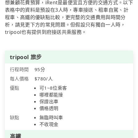
想兼顧花費預算，iRent是最便宜且方便的交通方式。以下
表格中的資料是預設在3人時，專車接送、租車自駕、計
程車、高鐵的優缺點比較，更完整的交通費用與時間分
析，請見更下方的常見問題。但假設只有獨自一人時，
tripool也有提供到府接送共乘服務。
tripool 旅步
行程時間
95分
每人價格
$780/人
優點
可1~8位乘客
哪裡都能接
保證出車
價格透明
缺點
無臨時叫車
不收現金
高鐵