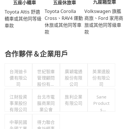
九座箱型車
五座休旅車
五座小轎車
Volkswagen 旗艦
Toyota Corolla
Toyota Altis 舒適
商旅、Ford 家用商
Cross、RAV4 運動
轎車或其他同等級
旅或其他同等級車
休旅或其他同等車
車款
款
款
合作夥伴＆企業用戶
台灣迪卡
世紀智庫
廣穎電通
英業達股
儂有限公
管理顧問
股份有限
份有限公
司
股份有限
公司
司
公司
江財投資
台北市電
旌利企業
Sane
事業股份
腦商業同
有限公司
Product
有限公司
業公會
s
Limited
中華民國
得力聯合
全國工業
會計師事