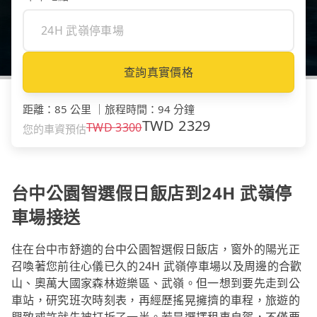
查詢真實價格
距離
：
85 公里
｜
旅程時間
：
94 分鐘
TWD
2329
TWD
3300
您的車資預估
台中公園智選假日飯店到24H 武嶺停
車場接送
住在台中市舒適的台中公園智選假日飯店，窗外的陽光正
召喚著您前往心儀已久的24H 武嶺停車場以及周邊的合歡
山、奧萬大國家森林遊樂區、武嶺。但一想到要先走到公
車站，研究班次時刻表，再經歷搖晃擁擠的車程，旅遊的