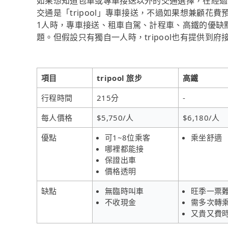
如果想知道包車或專車接送以外的交通選擇，在經過
交通是「tripool」專車接送，不過如果想兼顧花
1人時，專車接送、租車自駕、計程車、高鐵的優缺
題。但假設只有獨自一人時，tripool也有提供到
項目
tripool 旅步
高鐵
行程時間
215分
-
每人價格
$5,750/人
$6,180/人
優點
可1~8位乘客
乘坐舒適
哪裡都能接
保證出車
價格透明
缺點
無臨時叫車
旺季一票
不收現金
需多次轉
又貴又費