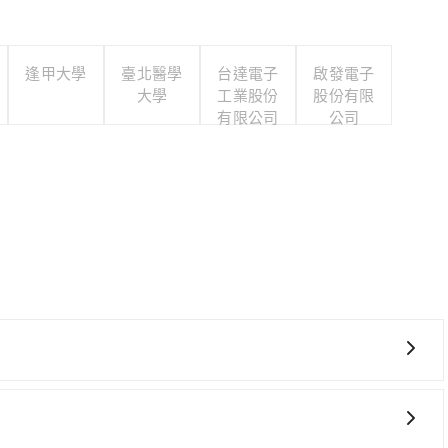
逢甲大學
臺北醫學
台達電子
啟發電子
大學
工業股份
股份有限
有限公司
公司
費時，且難叫計程車前往高鐵站！從最早06:21一直到
乘。假設從嘉義縣阿里山鄉前往最靠近的嘉義高鐵站，叫一輛計程
站後，步行進站、現場購票並於月台排隊的時間約15分鐘，再乘