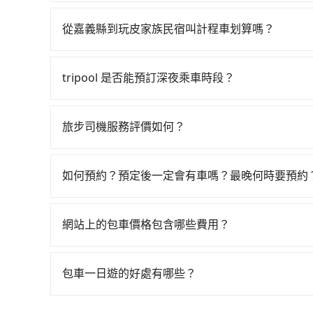
如果你考慮租車自駕，很不幸的，嘉義縣境內沒多
坐22~35分鐘（平均28分）的高鐵從嘉義站前往
時間搭車前往鄰近市區租車，也不想花大錢叫計程車前
班的計程車，搭上小黃後約花100分鐘、車費3,20
從嘉義縣到玩皮家族民宿叫計程車划算嗎？
上轉車時間共4小時55分鐘，假設一人獨行，交通費
如選擇小黃直達，在嘉義可以透過app叫車的有5568
輛，計程車的密度為雙北的0.4%，換句話說，臨時
元間。不過嘉義縣僅有合法計程車約330輛，計程車
黃了，嘉義縣少部分小黃司機不按表收費，看乘客是外
tripool 是否能預訂深夜乘車時段？
或新北的200倍之多。如果當天或隔天也要原路返
府專車接送，則僅需花費約5,750元，費時3小時
可以的！tripool 旅步全年無休並提供深夜接送服
做好規劃。再加上嘉義縣有些計程車司機不按錶計費
車資，而且更會額外浪費78分鐘在轉乘與等車上，現在
被坑受騙。雖然嘉義縣到玩皮家族民宿的跳表小黃
旅步司機服務評價如何？
費的風險，如你們人數在五人以上，分坐兩台計程車就
在 Google 上關於旅步的評論中，許多人都給
適合你。
程更加順暢和舒適。」
如何預約？預定後一定會有車嗎？最晚何時要預約
如要預約從嘉義縣前往玩皮家族民宿的專車接送服
價格，照著步驟填寫完乘客資料與線上刷卡，訂單
網站上的包車價格包含哪些費用？
子郵件確認信，如此就完成預約了，而司機與車輛的
網站上的價格已包含基本車趟所有費用，即最高 3
旦付款完畢，tripool保證出車。一般建議出發
產生。
一天傍晚五點前仍會收單，最遲如當天下午過後乘
包車一日遊的好處有哪些？
包車一日遊的好處很多，首先，包車可以依照自己