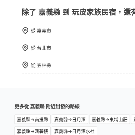
驗當地文化和風土人情，此外，包車還可以省去您
中專心欣賞當地美景和文化，讓您的旅程更加輕鬆
除了 嘉義縣 到 玩皮家族民宿，還
從
嘉義市
從
台北市
從
雲林縣
更多從 嘉義縣 附近出發的路線
嘉義縣→南投縣
嘉義縣→日月潭
嘉義縣→東埔山莊
嘉義縣→涵碧樓
嘉義縣→日月潭水社