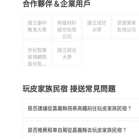
合作夥伴＆企業用戶
國立臺中
明基材料
國立成功
翌實實業
教育大學
股份有限
大學
有限公司
公司
世紀智庫
國立政治
管理顧問
大學
股份有限
公司
玩皮家族民宿 接送常見問題
是否建議從嘉義縣搭乘高鐵前往玩皮家族民宿？
若要從嘉義縣搭高鐵前往玩皮家族民宿，高鐵較貴、
23:27，嘉義-台中一天最多有60班次高鐵可搭
是否推薦租車自駕從嘉義縣去玩皮家族民宿？
車花費約2,600元、車程約145分鐘。抵達高鐵