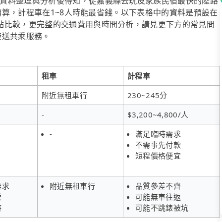
資料整理與分析後得知，從嘉義縣去玩皮家族民宿最快的陸路
費預算，計程車在1~8人時能最省錢。以下表格中的資料是預設在
點比較，更完整的交通費用與時間分析，請見更下方的常見問
府接送共乘服務。
租車
計程車
附近無租車行
230~245分
-
$3,200~4,800/人
-
滿足臨時需求
不需事先付款
短程價格便宜
難求
附近無租車行
品質參差不齊
乘
可能無車往返
時
可能不跳錶被坑