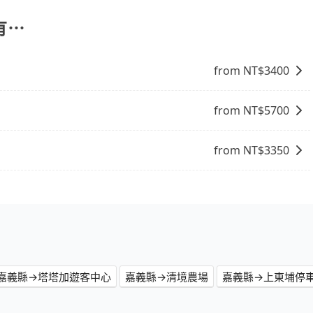
自己開車也無需擔心路線和交通的問題，更可以在舒適的環境
自在。
有⋯
from NT$
3400
from NT$
5700
from NT$
3350
嘉義縣→塔塔加遊客中心
嘉義縣→清境農場
嘉義縣→上東埔停