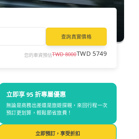
查詢真實價格
TWD
5749
TWD
8000
您的車資預估
立即享 95 折專屬優惠
無論是商務出差還是旅遊探親，來回行程一次
預訂更划算，輕鬆節省旅費！
立即預訂，享受折扣