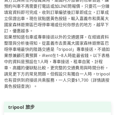
費方式與無任何隱藏費用，是國內外旅客的包車首選，讓
預約叫車不再需要打電話或加LINE問報價，只要花一分鐘
填寫資料即可完成，收到訂單編號後訂單即成立，訂單成
立保證出車。現在就點選黃色按鈕，輸入嘉義市和奧萬大
國家森林遊樂區巴呀停車場或任何你想去的地方，越早下
訂，優惠越多。
如果想知道包車或專車接送以外的交通選擇，在經過資料
整理與分析後得知，從嘉義市去奧萬大國家森林遊樂區巴
呀停車場最快的陸路交通是「tripool」專車接送，不過如
果想兼顧花費預算，iRent在1~8人時能最省錢。以下表格
中的資料是預設在1人時，專車接送、租車自駕、計程
車、高鐵的優缺點比較，更完整的交通費用與時間分析，
請見更下方的常見問題。但假設只有獨自一人時，tripool
也有提供到府接送共乘服務，一人只要$1,700（詳情請按
黃色按鈕查詢）。
tripool 旅步