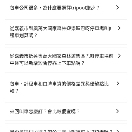
包車公司很多，為什麼要選擇tripool旅步？
旅步提供多種車型，從轎車、休旅車到九人座，讓您可
以依照您行程人數的需求進行選擇。此外，為確保您的
從嘉義市到奧萬大國家森林遊樂區巴呀停車場叫計
旅途安全無憂，我們的司機都是專業且可靠的職業駕
程車划算嗎？
駛。關於價格，旅步官網可一鍵即時查價，所示價格絕
如選擇小黃直達，在嘉義可以透過app叫車的有55688台
無隱藏費用，且還提供優於其他業者更彈性的取消政
灣大車隊，如果在路邊攔不到車，也可考慮打電話至附
策，讓您在規劃行程時能更無後顧之憂。無論您是要前
從嘉義市抵達奧萬大國家森林遊樂區巴呀停車場前
近的計程車隊，如嘉義萬全無線計程車、嘉義博愛無線
往市區還是郊區，我們都可以為您提供最佳的旅遊體
中途可以新增短暫停靠上下車點嗎？
計程車、台灣嘉義大車隊等叫車看看。依照里程跳錶計
驗。所以，如果您正在尋找一家可靠的包車公司，
tripool有提供多點上下車接送服務，線上預約從嘉義市
算，價格約為3,515~4,200元間，但如改預約tripool可
tripool旅步絕對是您值得信任的不二選擇！
前往奧萬大國家森林遊樂區巴呀停車場的途中可備註加
省高達$800。但如果要考慮到回程，南投縣僅有合法計
包車、計程車和白牌車資的價格差異與優缺點比
點。每個加點位置，前後額外里程數5公里內加收200
程車約340輛，數量約為嘉義市的65%、密度僅雙北的
較？
元。雖然可能有些路線完全順路，但是司機多點停靠就
0.2%，其叫車的難度是雙北市的490倍。綜合以上，無
包車、計程車或白牌車。主要價格差異和優缺點如下： -
會有額外的等待時間，收取額外費用是必要的補償。
論在價格或服務品質上，tripool都是你從嘉義市到奧萬
包車：優點是搭乘舒適可以根據自己的需求安排時間和
大國家森林遊樂區巴呀停車場的最佳選擇。
來回叫車怎麼訂？會比較便宜嗎？
地點上車較客製化。此外，司機還會提供各種旅遊建議
為了乘客未來可能的訂單修改或取消，每筆訂單只含一
與資訊。長途接送價格比計程車車資更優惠。 - 計程
趟車的資訊，所以如果需要來回叫車，請分兩筆訂單預
車：優點是24小時隨叫隨到，價格按錶計費，但若遇交