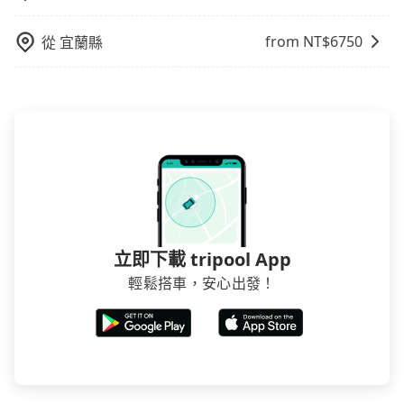
擇搭乘高鐵而不預約包車，不僅至少額外負擔580元車
基本的車型，如Toyota Yaris、Prius C、Vios這類乘坐
資，而且更會額外浪費24分鐘在轉乘與等車上，現在還
體驗較差的車款，如果人數超過四位，更是沒有較大的
from NT$
6750
從
宜蘭縣
不馬上來預約tripool！
七人座或九人座可供選擇，而且無人租車最令人詬病的
就是車況，打開車門才發現仍有上一組乘客遺留的垃圾
或者撞凹的車門仍未被修理，每一次租車都好像在開樂
透一樣。另外，偶爾也會遇到明明已經預約了時間但上
一位用戶卻遲遲尚未歸還，又或者要還車時卻偏偏找不
到停車位，對於急著用車或者要載其他乘客的人來說就
有不小的風險。最後，雖然路邊隨租隨還看似方便，但
實際使用時還是有其區域的限制，實際可停靠的地點與
你的上下車地點仍有段距離，在遇到下雨天或者載行李
立即下載 tripool App
時，就顯得非常不便。
輕鬆搭車，安心出發！