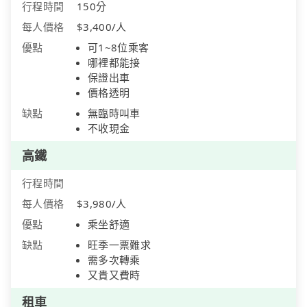
行程時間
150分
每人價格
$3,400/人
優點
可1~8位乘客
哪裡都能接
保證出車
價格透明
缺點
無臨時叫車
不收現金
高鐵
行程時間
每人價格
$3,980/人
優點
乘坐舒適
缺點
旺季一票難求
需多次轉乘
又貴又費時
租車