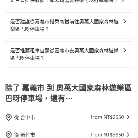
是否會提供收據？如公司需要報帳可以打統編嗎？
定。至於價格已經市場最優惠，並無特別針對來回車趟
通塞車時亦會加收延遲費用，一般屬短程接駁為主。 -
在乘車結束後一週內，tripool都會透過第三方系統寄出
做額外折扣，但如果手上有優惠代碼，歡迎直接使用，
白牌車：優點是價格相對較低，有的還可喊價。但安全
旅行業代收轉付電子收據，如果公司需要報公帳，在預
不限單程或來回。
性和服務質量無法保障，需要自行承擔風險，遇到狀況
是否建議從嘉義市搭乘高鐵前往奧萬大國家森林遊
約付款前可以輸入公司的抬頭與統編，可向國稅局報
事後也無法申訴退費。
樂區巴呀停車場？
帳，且免加收5%稅金。在收到後，可自行列印留存或報
若要從嘉義市區搭高鐵前往奧萬大國家森林遊樂區巴呀
帳，完全符合台灣的法律規範。
停車場，高鐵較貴、費時！從最早06:21一直到23:27，
是否推薦租車自駕從嘉義市去奧萬大國家森林遊樂
嘉義-台中一天最多有60班次高鐵可搭乘。假設從嘉義市
區巴呀停車場？
西區前往最靠近的嘉義高鐵站，叫一輛計程車花費約400
如果你有台灣駕照且對自己駕駛技術有信心，且在車上
元、車程約25分鐘。抵達高鐵站後，步行進站、現場購
時不需要閉目養神（因為要自己開車），最重要的是你
票並於月台排隊的時間約15分鐘，再乘坐22~35分鐘
當天就要來回，那在嘉義路邊可隨租隨借的iRent應該是
除了 嘉義市 到 奧萬大國家森林遊樂區
（平均28分）的高鐵從嘉義站前往台中高鐵站，每人票
你最便宜選擇。註冊完iRent的app後，可以每小時
價380元，再用10分鐘出站、等待車站前排班的計程
巴呀停車場，還有⋯
$115~205承租小轎車，每公里再額外加收$3.2，從嘉義
車，搭上小黃後約花100分鐘、車費3,200元後，抵達奧
市（西區）到奧萬大國家森林遊樂區巴呀停車場的花費
萬大國家森林遊樂區巴呀停車場 (南投縣仁愛鄉) 的目的
預估為$2,450~3,100（金額差異來自於平假日、車款差
地。全程加上轉車時間共2小時56分鐘，假設一人獨行，
from NT$
2550
從
台中市
異、抵達目的地後多久原路返回），雖已將eTag和可能
交通費總計3,980元。但如果全程使用tripool並到府專
的每小時40元路邊停車費用預估進去，但額外的汽車保
車接送，則僅需花費約3,400元，費時2小時32分鐘。選
from NT$
3850
從
新竹市
險與可能的罰單都需自付。再者，和運的iRent只提供最