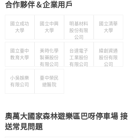
合作夥伴＆企業用戶
國立成功
國立中興
明基材料
國立清華
大學
大學
股份有限
大學
公司
國立臺中
美時化學
台達電子
緯創資通
教育大學
製藥股份
工業股份
股份有限
有限公司
有限公司
公司
小吳娛樂
臺中榮民
有限公司
總醫院
奧萬大國家森林遊樂區巴呀停車場 接
送常見問題