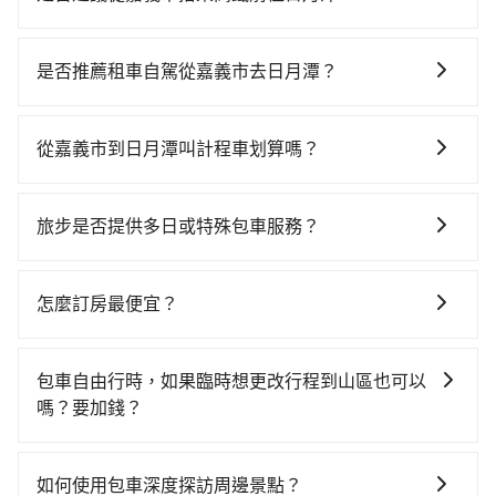
若要從嘉義市區搭高鐵前往日月潭，高鐵較貴、費時、
轉車麻煩！從最早06:21一直到23:27，嘉義-台中一天最
是否推薦租車自駕從嘉義市去日月潭？
多有60班次高鐵可搭乘。假設從嘉義市西區前往最靠近
如果你有台灣駕照且對自己駕駛技術有信心，且在車上
的嘉義高鐵站，叫一輛計程車花費約400元、車程約25
時不需要閉目養神（因為要自己開車），最重要的是你
分鐘。抵達高鐵站後，步行進站、現場購票並於月台排
從嘉義市到日月潭叫計程車划算嗎？
當天就要來回，那在嘉義路邊可隨租隨借的iRent應該是
隊的時間約15分鐘，再乘坐22~35分鐘（平均28分）的
如選擇小黃直達，在嘉義可以透過app叫車的有55688台
你最便宜選擇。註冊完iRent的app後，可以每小時
高鐵從嘉義站前往台中高鐵站，每人票價380元，再用
灣大車隊，如果在路邊攔不到車，也可考慮打電話至附
$115~205承租小轎車，每公里再額外加收$3.2，從嘉義
10分鐘出站、等待車站前排班的計程車，搭上小黃後約
旅步是否提供多日或特殊包車服務？
近的計程車隊，如華麗計程車、嘉義萬全無線計程車、
市（西區）到日月潭的花費預估為$1,450~2,050（金額
花70分鐘、車費2,500元後，抵達日月潭 (南投縣魚池鄉)
若您有多日或特殊包車需求，您可以先來信旅步，會有
台灣嘉義大車隊等叫車看看。依照里程跳錶計算，價格
差異來自於平假日、車款差異、抵達目的地後多久原路
的目的地。全程加上轉車時間共2小時26分鐘，假設一人
專人回覆您。
約為1,935~2,300元間，若改選tripool的專車服務可再
返回），雖已將eTag和可能的每小時40元路邊停車費用
怎麼訂房最便宜？
獨行，交通費總計3,280元。但如果全程使用tripool並
更便宜。但如果要考慮到回程，南投縣僅有合法計程車
預估進去，但額外的汽車保險與可能的罰單都需自付。
到府專車接送，則僅需花費約2,270元，費時1小時35分
現在旅客預訂飯店已經很少透過旅行社，大多是透過
約340輛，數量約為嘉義市的65%、密度僅雙北的
再者，和運的iRent只提供最基本的車型，如Toyota
鐘。選擇搭乘高鐵而不預約包車，不僅至少額外負擔
OTA (online travel agent) 來完成，除了可以快速依據
0.2%，其叫車的難度是雙北市的490倍。雖然嘉義市區
包車自由行時，如果臨時想更改行程到山區也可以
Yaris、Prius C、Vios這類乘坐體驗較差的車款，如果人
1,010元車資，而且更會額外浪費51分鐘在轉乘與等車
地區、價位、人數、特殊需求來搜尋適合的旅店與房
到日月潭的跳表小黃可能較為便宜，但當你們人數超過
嗎？要加錢？
數超過四位，更是沒有較大的七人座或九人座可供選
上，現在還不馬上來預約tripool！
型，更重要的是通常價格是官網的6~8折，如果又有加入
四位時，叫兩輛計程車的費用就貴了，改預約一輛
擇，而且無人租車最令人詬病的就是車況，打開車門才
可以的，當您的旅程需要穿越山區或是高海拔地區時，
會員或者使用特定的信用卡，還可以累積點數做現金回
tripool的九人座廂型車最高可省$900。
發現仍有上一組乘客遺留的垃圾或者撞凹的車門仍未被
旅步可能會根據行經的路線是否超過海拔1500公尺來進
饋或未來換取免費的住房。台灣人常用的線上訂房平台
如何使用包車深度探訪周邊景點？
修理，每一次租車都好像在開樂透一樣。另外，偶爾也