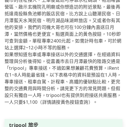
義市的住址接人，上車後延途可停靠水社碼頭、帖泊喀露
營區、啟示玄機院孔明廟或你想造訪的附近景點，最後再
抵達南投縣魚池鄉的飯店民宿，比方說上山聽潮民宿、日
月潭藍天水灣民宿、明月湖品味湖畔旅店。又或者你有其
他的安排，我們的司機大哥也可在100分鐘內直送日月
潭，當然價格也更便宜。點選頁面上的黃色按鈕，10秒即
可查到金額，單程專車2400元起，如需計時包車，可於網
站上選擇2~12小時不等的服務。
如果想知道包車或專車接送以外的交通選擇，在經過資料
整理與分析後得知，從嘉義市去日月潭最快的陸路交通是
「tripool」專車接送，不過如果想兼顧花費預算，iRent
在1~8人時能最省錢。以下表格中的資料是預設在1人時，
專車接送、租車自駕、計程車、高鐵的優缺點比較，更完
整的交通費用與時間分析，請見更下方的常見問題。但假
設只有獨自一人時，tripool也有提供到府接送共乘服務，
一人只要$1,100（詳情請按黃色按鈕查詢）。
tripool 旅步