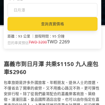
查詢真實價格
距離
：
93 公里
｜
旅程時間
：
95 分鐘
TWD
2269
TWD
3200
您的車資預估
嘉義市到日月潭 共乘$1150 九人座包
車$2960
包車旅遊是許多外國旅客、年輕朋友、退休人士的首選，
不僅省去了開車的疲勞，又不用擔心路況不熟，更可彈性
安排行程。除了從我們最常配合的嘉義樂客商旅、葉綠
宿。漫漫回嘉、皇品國際酒店出發，也可以由你指定在嘉