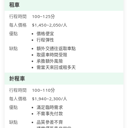
租車
行程時間
100~125分
每人價格
$1,450~2,050/人
優點
價格便宜
行程彈性
缺點
額外交通往返取車點
取還車時間受限
承擔額外風險
需當天來回或租多天
計程車
行程時間
100~110分
每人價格
$1,940~2,300/人
優點
滿足臨時需求
不需事先付款
缺點
品質參差不齊