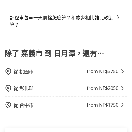
行額外的費用收取。但是，這些費用會在您下訂單後、
有Booking.com、Agoda.com、Hotels.com、
會遇到明明已經預約了時間但上一位用戶卻遲遲尚未歸
使用包車進行深度探訪周邊景點時，可以充分利用包車
出發前先與您進行確認，確保您明確知道所有的費用。
Expedia.com、Trip.com等。正常來說，線上刷卡付款
還，又或者要還車時卻偏偏找不到停車位，對於急著用
的便利性和彈性，探訪更多的景點，並且可以按照自己
我們會透過Email的方式向您說明收費細節，讓您能更放
完後預定就完成，事先不用電話確認空房，事後也不用
計程車包車一天價格怎麼算？和旅步相比誰比較划
車或者要載其他乘客的人來說就有不小的風險。最後，
的節奏和時間進行遊覽。除了景點本身，還可以體驗周
心地享受旅步為您提供的服務。
告知付款完畢，一切都能在網路上操作。但有些較冷門
算？
雖然路邊隨租隨還看似方便，但實際使用時還是有其區
邊的文化和風俗，品嚐當地的美食，與當地人交流，深
或規模較小的飯店，有可能再多平台同時上架而發生超
域的限制，實際可停靠的地點與你的上下車地點仍有段
計程車包車的價格通常根據時間或距離計算，包車的價
入體驗當地的生活和文化。在探訪景點時，可以積極尋
賣的現象，便有可能到了現場卻沒房可住的窘境，所以
距離，在遇到下雨天或者載行李時，就顯得非常不便。
格通常是根據時間或距離來計算，而且在不同城市和地
找當地導遊或者向當地居民請教，了解更多的深度資訊
在預定時要不選擇評分高、評論多的飯店，不然就是還
區，價格可能有所不同。另外，計程車包車價格也可能
除了 嘉義市 到 日月潭，還有⋯
和內幕，並且可以在旅途中收集更多的故事和經驗，豐
要再人工電話與飯店確認。預訂民宿方面，如不怕麻
會因為交通狀況等因素而有所變動。因此，在預定包車
富自己的旅程。
煩，有些時候直接打電話問的價格可能比民宿訂房網來
之前，最好先詢問清楚具體價格和注意事項。相比之
得便宜，但缺點就是多數要匯款並再人工確認。假如不
from NT$
3750
從
桃園市
下，旅步的包車服務價格相對更為透明和具體，一般是
介意多花一點錢省下這些瑣碎的事，台灣本土的AsiaYo
按照包車時間和里程、車型來計費，價格在網站上公開
或者國際Airbnb都值得推薦。
透明，方便客戶可以更加準確地了解行程所需時間和費
from NT$
2050
從
彰化縣
用。
from NT$
1750
從
台中市