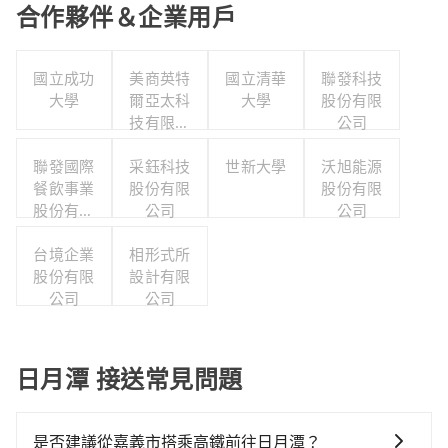
合作夥伴＆企業用戶
國立成功
美商英特
國立清華
聯發科技
大學
爾亞太科
大學
股份有限
技有限公
公司
司
聯發國際
采鈺科技
世新大學
沃旭能源
餐飲事業
股份有限
股份有限
股份有限
公司
公司
公司
台境企業
相形式所
股份有限
設計有限
公司
公司
日月潭 接送常見問題
是否建議從嘉義市搭乘高鐵前往日月潭？