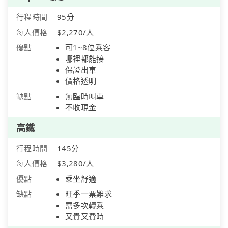
行程時間
95分
每人價格
$2,270/人
優點
可1~8位乘客
哪裡都能接
保證出車
價格透明
缺點
無臨時叫車
不收現金
高鐵
行程時間
145分
每人價格
$3,280/人
優點
乘坐舒適
缺點
旺季一票難求
需多次轉乘
又貴又費時