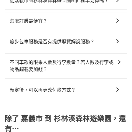
車，不趕時間即可選用大眾運輸。 便利性：需要便利性
從嘉義市到杉林溪森林遊樂園叫計程車划算嗎？
當天就要來回，那在嘉義路邊可隨租隨借的iRent應該是
400元、車程約25分鐘。抵達高鐵站後，步行進站、現
和方便性可選包車和計程車，喜歡探險和體驗當地文化
如選擇小黃直達，在嘉義可以透過app叫車的有55688台
你最便宜選擇。註冊完iRent的app後，可以每小時
場購票並於月台排隊的時間約15分鐘，再乘坐21~24分
則可搭乘大眾運輸。
灣大車隊，如果在路邊攔不到車，也可考慮打電話至附
$115~205承租小轎車，每公里再額外加收$3.2，從嘉義
鐘（平均21分）的高鐵從嘉義站前往彰化高鐵站，每人
怎麼訂房最便宜？
近的計程車隊，如嘉義萬全無線計程車、大嘉義高鐵車
市（西區）到杉林溪森林遊樂園的花費預估為
票價250元，再用5分鐘出站、等待車站前排班的計程
現在旅客預訂飯店已經很少透過旅行社，大多是透過
隊、嘉義博愛無線計程車等叫車看看。依照里程跳錶計
$1,450~2,050（金額差異來自於平假日、車款差異、抵
車，搭上小黃後約花35分鐘、車費600元後，抵達杉林
OTA (online travel agent) 來完成，除了可以快速依據
算，價格約為1,895~2,300元間，但如改預約tripool可
達目的地後多久原路返回），雖已將eTag和可能的每小
旅步包車服務是否有提供導覽解說服務？
溪森林遊樂園 (南投縣竹山鎮) 的目的地。全程加上轉車
地區、價位、人數、特殊需求來搜尋適合的旅店與房
省高達$500。但如果要考慮到回程，南投縣僅有合法計
時40元路邊停車費用預估進去，但額外的汽車保險與可
時間共1小時37分鐘，假設4位同行，高鐵加轉乘之平均
抱歉！目前旅步的包車服務暫無提供導覽服務，如果您
型，更重要的是通常價格是官網的6~8折，如果又有加入
程車約340輛，數量約為嘉義市的65%、密度僅雙北的
能的罰單都需自付。再者，和運的iRent只提供最基本的
每人花費為500元。但如果全程使用tripool並到府專車
需要導覽服務，可事先透過電子郵件
會員或者使用特定的信用卡，還可以累積點數做現金回
0.2%，其叫車的難度是雙北市的490倍。綜合以上，無
不同車款的限乘人數及行李數量？若人數及行李或
車型，如Toyota Yaris、Prius C、Vios這類乘坐體驗較
接送，則每人平均花費約440元，費時1小時47分鐘。長
booking@tripool.app聯繫我們，將有專人協助回覆確
饋或未來換取免費的住房。台灣人常用的線上訂房平台
論在價格或服務品質上，tripool都是你從嘉義市到杉林
物品超載要加錢？
差的車款，如果人數超過四位，更是沒有較大的七人座
距離移動確實搭乘高鐵可以比坐車快10分鐘，但卻要額
認是否能協助安排。
有Booking.com、Agoda.com、Hotels.com、
溪森林遊樂園的最佳選擇。
或九人座可供選擇，而且無人租車最令人詬病的就是車
外支出約240元的交通費，所以對於不是這麼趕時間的人
我們提供不同種類的車輛，讓您根據需求選擇最適合您
Expedia.com、Trip.com等。正常來說，線上刷卡付款
況，打開車門才發現仍有上一組乘客遺留的垃圾或者撞
來說，預約tripool還是比較划算的。如果你是三人以下
的車型。 五人座驕車可乘坐三位乘客，並可攜帶三個隨
完後預定就完成，事先不用電話確認空房，事後也不用
預定後，可以再更改付款方式？
凹的車門仍未被修理，每一次租車都好像在開樂透一
要乘車，也可參考tripool的拼車共乘服務，最多可再節
身行李與兩個30吋行李箱 五人座休旅車可乘坐四位乘
告知付款完畢，一切都能在網路上操作。但有些較冷門
樣。另外，偶爾也會遇到明明已經預約了時間但上一位
省50%的交通費用。
抱歉！一旦訂單成立後，付款方式是無法更改的。但您
客，並可攜帶四個隨身行李與三個30吋行李箱 九人座廂
或規模較小的飯店，有可能再多平台同時上架而發生超
用戶卻遲遲尚未歸還，又或者要還車時卻偏偏找不到停
可以在用車前一天凌晨六點前填寫取消訂單申請表，取
型車可乘坐八位乘客，並可攜帶八個隨身行李與六個30
賣的現象，便有可能到了現場卻沒房可住的窘境，所以
車位，對於急著用車或者要載其他乘客的人來說就有不
消該訂單後再以其他付款方式重新預約行程即可。
除了 嘉義市 到 杉林溪森林遊樂園，還
吋行李箱。 為了確保行車安全及遵守相關法規，我們不
在預定時要不選擇評分高、評論多的飯店，不然就是還
小的風險。最後，雖然路邊隨租隨還看似方便，但實際
能超載人數。 如果您攜帶的行李或物品較多，我們會根
要再人工電話與飯店確認。預訂民宿方面，如不怕麻
使用時還是有其區域的限制，實際可停靠的地點與你的
有⋯
據情況收取微搬家費用，費用在300至500元之間。