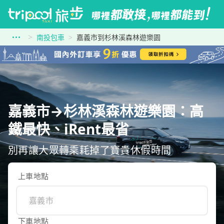
南投包車
嘉義市到杉林溪森林遊樂園
嘉義市→杉林溪森林遊樂園：高
鐵最快、iRent最省
別再讓大眾轉乘耗掉了寶貴休假時間
上車地點
下車地點