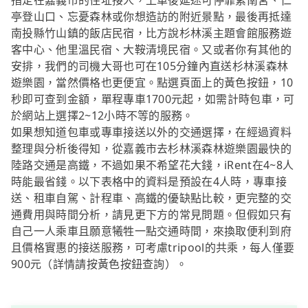
指定在嘉義市的住址接人，上車後延途可停靠紫南宮、仁
亭登山口、忘憂森林或你想造訪的附近景點，最後再抵達
南投縣竹山鎮的飯店民宿，比方說杉林溪主題會館服務遊
客中心、他里溫民宿、大鞍清境民宿。又或者你有其他的
安排，我們的司機大哥也可在105分鐘內直送杉林溪森林
遊樂園，當然價格也更便宜。點選頁面上的黃色按鈕，10
秒即可查到金額，單程專車1700元起，如需計時包車，可
於網站上選擇2~12小時不等的服務。
如果想知道包車或專車接送以外的交通選擇，在經過資料
整理與分析後得知，從嘉義市去杉林溪森林遊樂園最快的
陸路交通是高鐵，不過如果不希望花大錢，iRent在4~8人
時能最省錢。以下表格中的資料是預設在4人時，專車接
送、租車自駕、計程車、高鐵的優缺點比較，更完整的交
通費用與時間分析，請見更下方的常見問題。但假如只有
自己一人乘車且願意犧牲一點交通時間，來換取便利到府
且價格實惠的接送服務，可考慮tripool的共乘，每人僅要
900元（詳情請按黃色按鈕查詢）。