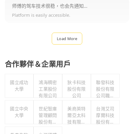
师傅的驾车技术很稳，也会先通知...
Platform is easily accessible.
Load More
合作夥伴＆企業用戶
國立成功
鴻海精密
狄卡科技
聯發科技
大學
工業股份
股份有限
股份有限
有限公司
公司
公司職工
福利委員
國立中央
世紀智庫
美商英特
台灣艾司
會
大學
管理顧問
爾亞太科
摩爾科技
股份有限
技有限公
股份有限
公司
司
公司