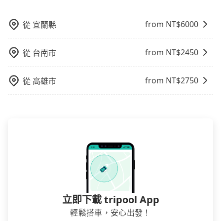
煩，有些時候直接打電話問的價格可能比民宿訂房網來
上下車地點仍有段距離，在遇到下雨天或者載行李時，
得便宜，但缺點就是多數要匯款並再人工確認。假如不
就顯得非常不便。
介意多花一點錢省下這些瑣碎的事，台灣本土的AsiaYo
from NT$
6000
從
宜蘭縣
或者國際Airbnb都值得推薦。
from NT$
2450
從
台南市
from NT$
2750
從
高雄市
立即下載 tripool App
輕鬆搭車，安心出發！