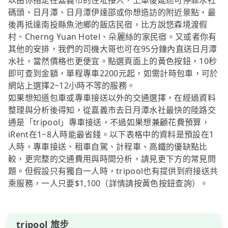
以由你指定在嘉義市的住址接人，上車後延途可停靠水社
碼頭、日月潭、日月潭伊達邵或你想造訪的附近景點，最
後再抵達南投縣魚池鄉的飯店民宿，比方說悠森境渡假
村、Cherng Yuan Hotel、朵麗絲的家民宿。又或者你有
其他的安排，我們的司機大哥也可在95分鐘內直送日月潭
水社，當然價格也更便宜。點選頁面上的黃色按鈕，10秒
即可查到金額，單程專車2200元起，如需計時包車，可於
網站上選擇2~12小時不等的服務。
如果想知道包車或專車接送以外的交通選擇，在經過資料
整理與分析後得知，從嘉義市去日月潭水社最快的陸路交
通是「tripool」專車接送，不過如果想兼顧花費預算，
iRent在1~8人時能最省錢。以下表格中的資料是預設在1
人時，專車接送、租車自駕、計程車、高鐵的優缺點比
較，更完整的交通費用與時間分析，請見更下方的常見問
題。但假設只有獨自一人時，tripool也有提供到府接送共
乘服務，一人只要$1,100（詳情請按黃色按鈕查詢）。
tripool 旅步