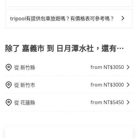
340輛，數量約為嘉義市的65%、密度僅雙北的0.2%，
能的罰單都需自付。再者，和運的iRent只提供最基本的
小時36分鐘。選擇搭乘高鐵而不預約包車，不僅至少額
如要預約從嘉義市前往日月潭水社的專車接送服務，可
其叫車的難度是雙北市的490倍。雖然嘉義市區到日月潭
車型，如Toyota Yaris、Prius C、Vios這類乘坐體驗較
外負擔1,010元車資，而且更會額外浪費50分鐘在轉乘與
直接線上輸入上下車地點或地址，三秒內即可查到真實
水社的跳表小黃可能較為便宜，但當你們人數超過四位
tripool有提供包車旅遊嗎？有價格表可參考嗎？
差的車款，如果人數超過四位，更是沒有較大的七人座
等車上，現在還不馬上來預約tripool！
價格，照著步驟填寫完乘客資料與線上刷卡，訂單即成
時，叫兩輛計程車的費用就貴了，改預約一輛tripool的
或九人座可供選擇，而且無人租車最令人詬病的就是車
tripool提供全台各地包括日月潭水社與嘉義市的包車旅
立。在拿到訂單編號後，隨即會在手機上收到簡訊以及
九人座廂型車最高可省$1,100。
況，打開車門才發現仍有上一組乘客遺留的垃圾或者撞
遊，從單純的單趟接送到算時間的計時包車都有，可彈
電子郵件確認信，如此就完成預約了，而司機與車輛的
凹的車門仍未被修理，每一次租車都好像在開樂透一
性選擇2~12小時的服務，滿足家族出遊、朋友聚會、婚
除了 嘉義市 到 日月潭水社，還有⋯
詳細資料，將於乘車前一晚八點透過SMS和EMAIL提
樣。另外，偶爾也會遇到明明已經預約了時間但上一位
喪喜慶等不同的需求。價格透明、無隱藏費用，網站試
供。一旦付款完畢，tripool保證出車。一般建議出發前
用戶卻遲遲尚未歸還，又或者要還車時卻偏偏找不到停
算即真實價格，免去來回電話確認。一天包車的價格可
一天中午以前完成預約，越早下訂價格越低價，如臨時
車位，對於急著用車或者要載其他乘客的人來說就有不
from NT$
3050
從
新竹縣
能跟其他車隊相差無幾，但是如果只需要短時數或者單
需要，前一天傍晚五點前仍會收單，最遲如當天下午過
小的風險。最後，雖然路邊隨租隨還看似方便，但實際
程專車服務者，敢大聲說我們價格絕對最划算。網站上
後乘車，四小時前仍能預約。
使用時還是有其區域的限制，實際可停靠的地點與你的
可直接挑選小轎車、休旅車、或九人座箱型車，如需10
from NT$
3000
從
新竹市
上下車地點仍有段距離，在遇到下雨天或者載行李時，
人以上巴士，請來信洽詢。
就顯得非常不便。
from NT$
5450
從
花蓮縣