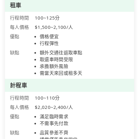
租車
行程時間
100~125分
每人價格
$1,500~2,100/人
優點
價格便宜
行程彈性
缺點
額外交通往返取車點
取還車時間受限
承擔額外風險
需當天來回或租多天
計程車
行程時間
100~110分
每人價格
$2,020~2,400/人
優點
滿足臨時需求
不需事先付款
缺點
品質參差不齊