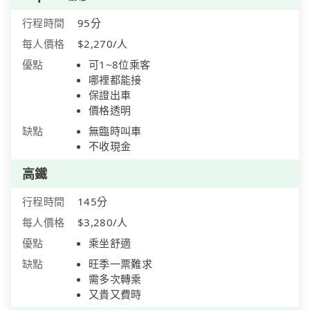
行程時間
95分
每人價格
$2,270/人
優點
可1~8位乘客
哪裡都能接
保證出車
價格透明
缺點
無臨時叫車
不收現金
高鐵
行程時間
145分
每人價格
$3,280/人
優點
乘坐舒適
缺點
旺季一票難求
需多次轉乘
又貴又費時