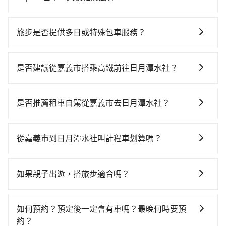
因包車費用會隨著您選用2-12小時不等的包車時數、所
需行程的公里數及車型而有所不同，建議可以直接上旅
旅步是否提供多日或特殊包車服務？
步官網一鍵查價，即時試算您包車費用，清楚透明，且
若您有多日或特殊包車需求，您可以先來信旅步，會有
無隱藏費用。
專人回覆您。
是否建議從嘉義市搭乘高鐵前往日月潭水社？
若要從嘉義市區搭高鐵前往日月潭水社，高鐵較貴、費
時、轉車麻煩！從最早06:21一直到23:27，嘉義-台中一
是否推薦租車自駕從嘉義市去日月潭水社？
天最多有60班次高鐵可搭乘。假設從嘉義市西區前往最
如果你有台灣駕照且對自己駕駛技術有信心，且在車上
靠近的嘉義高鐵站，叫一輛計程車花費約400元、車程約
時不需要閉目養神（因為要自己開車），最重要的是你
25分鐘。抵達高鐵站後，步行進站、現場購票並於月台
從嘉義市到日月潭水社叫計程車划算嗎？
當天就要來回，那在嘉義路邊可隨租隨借的iRent應該是
排隊的時間約15分鐘，再乘坐22~35分鐘（平均28分）
如選擇小黃直達，在嘉義可以透過app叫車的有55688台
你最便宜選擇。註冊完iRent的app後，可以每小時
的高鐵從嘉義站前往台中高鐵站，每人票價380元，再用
灣大車隊，如果在路邊攔不到車，也可考慮打電話至附
$115~205承租小轎車，每公里再額外加收$3.2，從嘉義
10分鐘出站、等待車站前排班的計程車，搭上小黃後約
如果親子出遊，搭旅步適合嗎？
近的計程車隊，如大嘉義高鐵車隊、台灣嘉義大車隊、
市（西區）到日月潭水社的花費預估為
花70分鐘、車費2,500元後，抵達日月潭水社 (南投縣魚
適合的，另外旅步也特別為您心愛的寶貝準備了兒童座
大嘉義計程車等叫車看看。依照里程跳錶計算，價格約
$1,500~2,100（金額差異來自於平假日、車款差異、抵
池鄉) 的目的地。全程加上轉車時間共2小時26分鐘，假
椅及兒童用增高墊供您選購(租借300元/個)，讓您和孩子
為2,015~2,400元間，若改選tripool的專車服務可再更
達目的地後多久原路返回），雖已將eTag和可能的每小
如何預約？預定後一定會有車嗎？最晚何時要預
設一人獨行，交通費總計3,280元。但如果全程使用
出遊時安全更有保障。
便宜。但如果要考慮到回程，南投縣僅有合法計程車約
時40元路邊停車費用預估進去，但額外的汽車保險與可
約？
tripool並到府專車接送，則僅需花費約2,270元，費時1