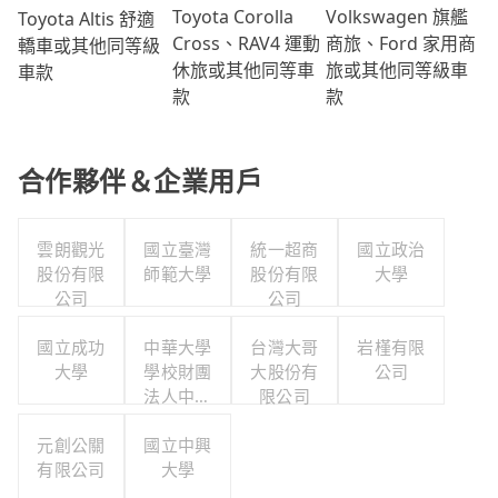
Volkswagen 旗艦
Toyota Corolla
Toyota Altis 舒適
商旅、Ford 家用商
Cross、RAV4 運動
轎車或其他同等級
旅或其他同等級車
休旅或其他同等車
車款
款
款
合作夥伴＆企業用戶
雲朗觀光
國立臺灣
統一超商
國立政治
股份有限
師範大學
股份有限
大學
公司
公司
國立成功
中華大學
台灣大哥
岩槿有限
大學
學校財團
大股份有
公司
法人中華
限公司
大學
元創公關
國立中興
有限公司
大學