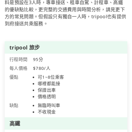
料是預設在3人時，專車接送、租車自駕、計程車、高鐵
的優缺點比較，更完整的交通費用與時間分析，請見更下
方的常見問題。但假設只有獨自一人時，tripool也有提供
到府接送共乘服務。
tripool 旅步
行程時間
95分
每人價格
$780/人
優點
可1~8位乘客
哪裡都能接
保證出車
價格透明
缺點
無臨時叫車
不收現金
高鐵