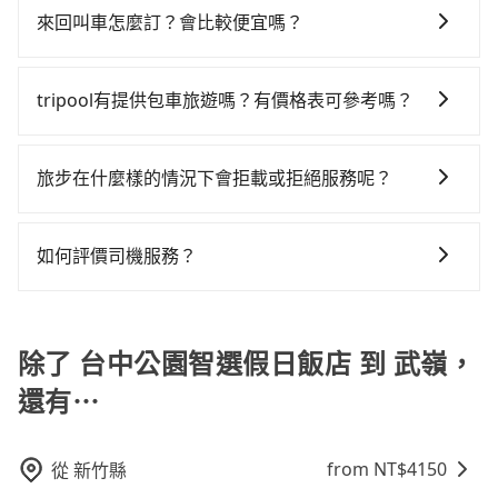
椅及兒童用增高墊供您選購(租借300元/個)，讓您和孩子
比較寬鬆且不介意耗時轉乘可選大眾運輸或較貴的計程
市的490倍。再加上台中市有些計程車司機不按錶計費，
來回叫車怎麼訂？會比較便宜嗎？
差的車款，如果人數超過四位，更是沒有較大的七人座
出遊時安全更有保障。
車。 旅行人數：人數多時包車較方便舒適且每個人攤提
約有27%會採現場議價，建議最好先上網預約，以免當
或九人座可供選擇，而且無人租車最令人詬病的就是車
為了乘客未來可能的訂單修改或取消，每筆訂單只含一
下來的車資也比較便宜，人數少可搭乘大眾運輸或計程
場被坑受騙。雖然台中公園智選假日飯店到武嶺的跳表
況，打開車門才發現仍有上一組乘客遺留的垃圾或者撞
趟車的資訊，所以如果需要來回叫車，請分兩筆訂單預
車。 時間：需在特定時間到達目的地可選包車或計程
tripool有提供包車旅遊嗎？有價格表可參考嗎？
小黃可能較為便宜，但當你們人數超過四位時，叫兩輛
凹的車門仍未被修理，每一次租車都好像在開樂透一
定。至於價格已經市場最優惠，並無特別針對來回車趟
車，不趕時間即可選用大眾運輸。 便利性：需要便利性
計程車的費用就貴了，改預約一輛tripool的九人座廂型
樣。另外，偶爾也會遇到明明已經預約了時間但上一位
tripool提供全台各地包括武嶺與台中公園智選假日飯店
做額外折扣，但如果手上有優惠代碼，歡迎直接使用，
和方便性可選包車和計程車，喜歡探險和體驗當地文化
車最高可省$1,300。
用戶卻遲遲尚未歸還，又或者要還車時卻偏偏找不到停
的包車旅遊，從單純的單趟接送到算時間的計時包車都
不限單程或來回。
旅步在什麼樣的情況下會拒載或拒絕服務呢？
則可搭乘大眾運輸。
車位，對於急著用車或者要載其他乘客的人來說就有不
有，可彈性選擇2~12小時的服務，滿足家族出遊、朋友
小的風險。最後，雖然路邊隨租隨還看似方便，但實際
當您使用 tripool 旅步乘車日期當天，若發生以下 3 項
聚會、婚喪喜慶等不同的需求。價格透明、無隱藏費
使用時還是有其區域的限制，實際可停靠的地點與你的
原因，司機有權拒絕服務： 1) 當日搭車人數或行李超過
用，網站試算即真實價格，免去來回電話確認。一天包
如何評價司機服務？
上下車地點仍有段距離，在遇到下雨天或者載行李時，
訂購時填寫的數量。請務必確實填寫當日實際攜帶的行
車的價格可能跟其他車隊相差無幾，但是如果只需要短
就顯得非常不便。
完成行程後，您可以通過我們的問券回饋，我們非常重
李及乘坐的總人數，包含成人及兒童／嬰幼兒。 2) 孩童
時數或者單程專車服務者，敢大聲說我們價格絕對最划
視您的反饋。
同行，卻無自備或加購兒童座椅。提醒您，為了保護孩
算。網站上可直接挑選小轎車、休旅車、或九人座箱型
除了 台中公園智選假日飯店 到 武嶺，
童的安全，依道路交通安全規則規定，四歲以下的孩童
車，如需10人以上巴士，請來信洽詢。
必須乘坐兒童座椅。 3) 搭乘寵物友善專車卻沒有裝籠。
還有⋯
避免影響行車安全，請您務將寵物置入提籠或提袋內。
from NT$
4150
從
新竹縣