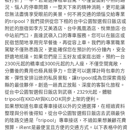
被打折了一半。若是選擇租車自駕，不僅要面對不熟的路
況、惱人的停車問題，一整天下來的精神消耗，更可能讓
您無法盡情享受眼前的美景。何不將交通的煩惱交給專業
的tripool？我們提供從您下榻的台中公園智選假日飯店或
附近的旅宿如李方艾美酒店、台中鳳凰酒店、悅樂旅店·台
中站前門口，直達武嶺入口的專車服務。您可以在飯店或
民宿悠閒地享用完早餐後，再從容上車。我們的專業職業
駕駛不僅熟悉路況，更能確保您在預計的95分鐘內，安全
舒適地抵達。如果您們是三五好友或家庭出遊，預約一台
2300元起的轎車或3000元起的九人座，不僅空間寬敞，
分攤後的費用也極具競爭力。您更可以選擇計時包車的方
案，彈性安排沿途的私房景點，讓tripool成為您探索南投
縣的最佳夥伴，創造一趟真正放鬆、深度的客製化旅程。
從台中公園智選假日飯店到武嶺，2329元起，體驗
tripool在KKDAY與KLOOK同步上架的便利。
如果想知道包車或專車接送以外的交通選擇，在經過資料
整理與分析後得知，從台中公園智選假日飯店去武嶺最快
的陸路交通是「tripool」專車接送，不過如果想兼顧花費
預算，iRent是最便宜且方便的交通方式。以下表格中的資