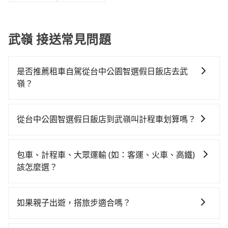
武嶺 接送常見問題
是否推薦租車自駕從台中公園智選假日飯店去武
嶺？
如果你有台灣駕照且對自己駕駛技術有信心，且在車上
時不需要閉目養神（因為要自己開車），最重要的是你
從台中公園智選假日飯店到武嶺叫計程車划算嗎？
當天就要來回，那在台中路邊可隨租隨借的iRent應該是
如選擇小黃直達，在台中可以透過app叫車的有55688台
你最便宜選擇。註冊完iRent的app後，可以每小時
灣大車隊、Uber、Line Taxi、Yoxi等，如果在路邊攔不
$115~205承租小轎車，每公里再額外加收$3.2，從台中
包車、計程車、大眾運輸 (如：客運、火車、高鐵)
到車，也可考慮打電話至台中公園智選假日飯店附近的
公園智選假日飯店到武嶺的花費預估為
該怎麼選？
計程車隊，如國泰交通、干城衛星車隊、金鼎順計程車
$1,400~1,950（金額差異來自於平假日、車款差異、抵
在選擇交通方式時，您可依下列建議的考慮因素做選
等叫車看看。依照里程跳錶計算，價格約為2,175~2,600
達目的地後多久原路返回），雖已將eTag和可能的每小
擇： 預算：不同交通工具價格不同，可先確定您的預
元間，若改選tripool的專車服務可再更便宜。但如果要
時40元路邊停車費用預估進去，但額外的汽車保險與可
如果親子出遊，搭旅步適合嗎？
算。計程車最貴，而大眾運輸通常較便宜。 行程：需多
考慮到回程，南投縣僅有合法計程車約340輛，數量約為
能的罰單都需自付。再者，和運的iRent只提供最基本的
適合的，另外旅步也特別為您心愛的寶貝準備了兒童座
點停留的行程建議可選可客製化行程的包車，如果時間
台中市的4%、密度僅雙北的0.2%，其叫車的難度是雙北
車型，如Toyota Yaris、Prius C、Vios這類乘坐體驗較