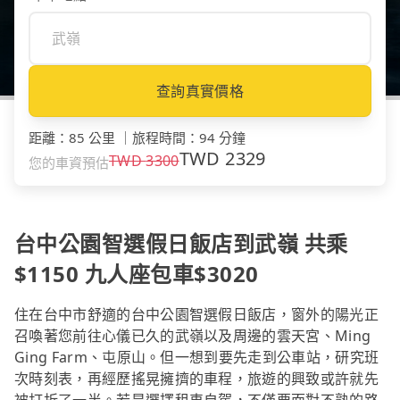
查詢真實價格
距離
：
85 公里
｜
旅程時間
：
94 分鐘
TWD
2329
TWD
3300
您的車資預估
台中公園智選假日飯店到武嶺 共乘
$1150 九人座包車$3020
住在台中市舒適的台中公園智選假日飯店，窗外的陽光正
召喚著您前往心儀已久的武嶺以及周邊的雲天宮、Ming
Ging Farm、屯原山。但一想到要先走到公車站，研究班
次時刻表，再經歷搖晃擁擠的車程，旅遊的興致或許就先