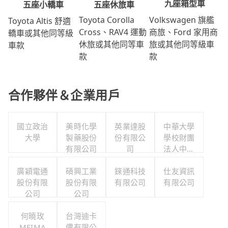
九座箱型車
五座休旅車
五座小轎車
Volkswagen 旗艦
Toyota Corolla
Toyota Altis 舒適
商旅、Ford 家用商
Cross、RAV4 運動
轎車或其他同等級
旅或其他同等級車
休旅或其他同等車
車款
款
款
合作夥伴＆企業用戶
國立政治
美時化學
英業達股
中華大學
大學
製藥股份
份有限公
學校財團
有限公司
司
法人中華
大學
廣穎電通
碩興工業
錸通科技
仕友資訊
股份有限
股份有限
有限公司
有限公司
公司
公司
何曉玫
台灣迪卡
MEIMA
儂有限公