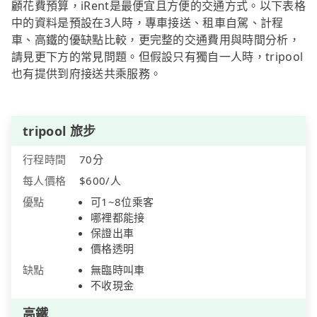
顧花費預算，iRent是最便宜且方便的交通方式。以下表格
中的資料是預設在3人時，專車接送、租車自駕、計程
車、高鐵的優缺點比較，更完整的交通費用與時間分析，
請見更下方的常見問題。但假設只有獨自一人時，tripool
也有提供到府接送共乘服務。
tripool 旅步
行程時間
70分
每人價格
$600/人
優點
可1~8位乘客
哪裡都能接
保證出車
價格透明
缺點
無臨時叫車
不收現金
高鐵