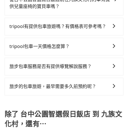
內即可查到真實價格，照著步驟填寫完乘客資料與線上
考慮到回程，南投縣僅有合法計程車約340輛，數量約為
車型，如Toyota Yaris、Prius C、Vios這類乘坐體驗較
供兒童座椅的寶貝車嗎？
刷卡，訂單即成立。在拿到訂單編號後，隨即會在手機
台中市的4%、密度僅雙北的0.2%，其叫車的難度是雙北
差的車款，如果人數超過四位，更是沒有較大的七人座
台灣法律有規定，無論年紀大小，所有乘客乘車時均需
上收到簡訊以及電子郵件確認信，如此就完成預約了，
市的490倍。再加上台中市有些計程車司機不按錶計費，
或九人座可供選擇，而且無人租車最令人詬病的就是車
繫好安全帶，如四歲以下或身高不足的幼童無法正常綁
而司機與車輛的詳細資料，將於乘車前一晚八點透過
約有27%會採現場議價，建議最好先上網預約，以免當
tripool有提供包車旅遊嗎？有價格表可參考嗎？
況，打開車門才發現仍有上一組乘客遺留的垃圾或者撞
安全帶，則需使用嬰兒/兒童座椅或輔以增高墊。如有幼
SMS和EMAIL提供。一旦付款完畢，tripool保證出車。
場被坑受騙。雖然台中公園智選假日飯店到九族文化村
凹的車門仍未被修理，每一次租車都好像在開樂透一
tripool提供全台各地包括九族文化村與台中公園智選假
童同行，在預訂tripool的寶貝車時，可以直接在網站勾
一般建議出發前一天中午以前完成預約，越早下訂價格
的跳表小黃可能較為便宜，但當你們人數超過四位時，
樣。另外，偶爾也會遇到明明已經預約了時間但上一位
日飯店的包車旅遊，從單純的單趟接送到算時間的計時
選租用適合1~4歲的兒童汽車座椅或4歲以上的增高墊，
越低價，如臨時需要，前一天傍晚五點前仍會收單，最
tripool包車一天價格怎麼算？
叫兩輛計程車的費用就貴了，改預約一輛tripool的九人
用戶卻遲遲尚未歸還，又或者要還車時卻偏偏找不到停
包車都有，可彈性選擇2~12小時的服務，滿足家族出
如有新生兒需要0~1歲的嬰兒後向汽座，可先向客服人員
遲如當天下午過後乘車，四小時前仍能預約。
座廂型車最高可省$1,200。
車位，對於急著用車或者要載其他乘客的人來說就有不
因包車費用會隨著您選用2-12小時不等的包車時數、所
遊、朋友聚會、婚喪喜慶等不同的需求。價格透明、無
確認庫存再行租用，每個300元。當然，更鼓勵父母自行
小的風險。最後，雖然路邊隨租隨還看似方便，但實際
需行程的公里數及車型而有所不同，建議可以直接上旅
隱藏費用，網站試算即真實價格，免去來回電話確認。
攜帶汽車座椅，不僅家中小寶貝坐的舒適習慣。
旅步包車服務是否有提供導覽解說服務？
使用時還是有其區域的限制，實際可停靠的地點與你的
步官網一鍵查價，即時試算您包車費用，清楚透明，且
一天包車的價格可能跟其他車隊相差無幾，但是如果只
上下車地點仍有段距離，在遇到下雨天或者載行李時，
抱歉！目前旅步的包車服務暫無提供導覽服務，如果您
無隱藏費用。
需要短時數或者單程專車服務者，敢大聲說我們價格絕
就顯得非常不便。
需要導覽服務，可事先透過電子郵件
對最划算。網站上可直接挑選小轎車、休旅車、或九人
旅步的包車旅遊，最早需要多久前預約呢？
booking@tripool.app聯繫我們，將有專人協助回覆確
座箱型車，如需10人以上巴士，請來信洽詢。
當您的行程確定後，建議盡早預訂包車服務，因為旅步
認是否能協助安排。
提供早鳥優惠，您越早預訂就能享有更優惠的價格。所
以不妨趁早訂購，享受更划算的價格。
除了 台中公園智選假日飯店 到 九族文
化村，還有⋯