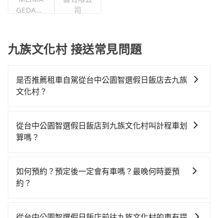
GEDANC
司
E舞團
九族文化村 接送常見問題
是否推薦租車自駕從台中公園智選假日飯店去九族
文化村？
如果你有台灣駕照且對自己駕駛技術有信心，且在車上
時不需要閉目養神（因為要自己開車），最重要的是你
從台中公園智選假日飯店到九族文化村叫計程車划
當天就要來回，那在台中路邊可隨租隨借的iRent應該是
算嗎？
你最便宜選擇。註冊完iRent的app後，可以每小時
如選擇小黃直達，在台中可以透過app叫車的有55688台
$115~205承租小轎車，每公里再額外加收$3.2，從台中
灣大車隊、Uber、Line Taxi、Yoxi等，如果在路邊攔不
公園智選假日飯店到九族文化村的花費預估為
如何預約？預定後一定會有車嗎？最晚何時要預
到車，也可考慮打電話至台中公園智選假日飯店附近的
$1,100~1,650（金額差異來自於平假日、車款差異、抵
約？
計程車隊，如國泰交通、金鼎順計程車、干城衛星車隊
達目的地後多久原路返回），雖已將eTag和可能的每小
如要預約從台中公園智選假日飯店前往九族文化村的專
等叫車看看。依照里程跳錶計算，價格約為1,725~2,100
時40元路邊停車費用預估進去，但額外的汽車保險與可
車接送服務，可直接線上輸入上下車地點或地址，三秒
元間，若改選tripool的專車服務可再更便宜。但如果要
能的罰單都需自付。再者，和運的iRent只提供最基本的
從台中公園智選假日飯店前往九族文化村的車有提