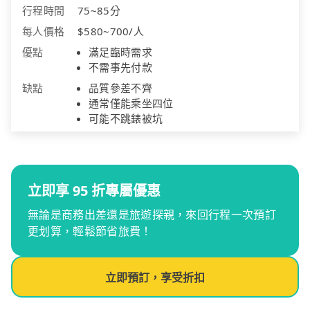
行程時間
75~85分
每人價格
$580~700/人
優點
滿足臨時需求
不需事先付款
缺點
品質參差不齊
通常僅能乘坐四位
可能不跳錶被坑
立即享 95 折專屬優惠
無論是商務出差還是旅遊探親，來回行程一次預訂
更划算，輕鬆節省旅費！
立即預訂，享受折扣