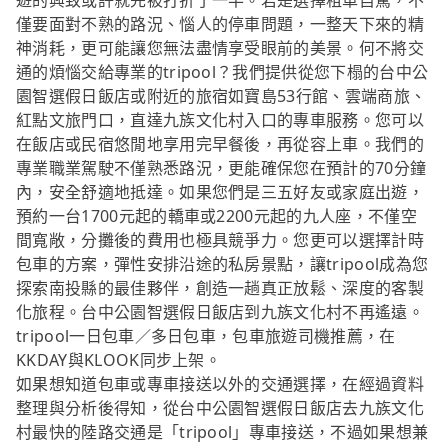
遊的興致或許就先被打折了一半。若是選擇租車自駕，不
僅要面對不熟的路況、惱人的停車問題，一整天下來的精
神消耗，更可能讓您無法盡情享受眼前的美景。何不將交
通的煩惱交給專業的tripool？我們提供從您下榻的台中公
園智選假日飯店或附近的旅宿如寶島53行館、雲端商旅、
紅點文旅門口，直達九族文化村入口的專車服務。您可以
在飯店或民宿悠閒地享用完早餐後，再從容上車。我們的
專業職業駕駛不僅熟悉路況，更能確保您在預計的70分鐘
內，安全舒適地抵達。如果您們是三五好友或家庭出遊，
預約一台1700元起的轎車或2200元起的九人座，不僅空
間寬敞，分攤後的費用也極具競爭力。您更可以選擇計時
包車的方案，彈性安排沿途的私房景點，讓tripool成為您
探索南投縣的最佳夥伴，創造一趟真正放鬆、深度的客製
化旅程。台中公園智選假日飯店到九族文化村不再遙遠。
tripool一日包車／多日包車，包車旅遊司機推薦，在
KKDAY與KLOOK同步上架。
如果想知道包車或專車接送以外的交通選擇，在經過資料
整理與分析後得知，從台中公園智選假日飯店去九族文化
村最快的陸路交通是「tripool」專車接送，不過如果想兼