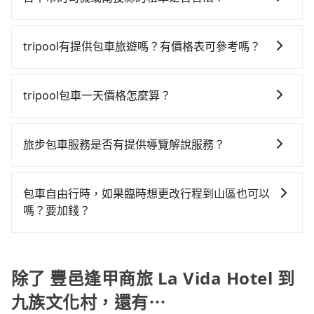
格約為1,875~2,300元間，但如改預約tripool可省高達
能的罰單都需自付。再者，和運的iRent只提供最基本的
許多的Line群組或Facebook社團裡，有很多低價的白牌
$500。但如果要考慮到回程，南投縣僅有合法計程車約
車型，如Toyota Yaris、Prius C、Vios這類乘坐體驗較
車、私家車或野雞車在招攬生意，這不僅是違法可能被
340輛，數量約為台中市的4%、密度僅雙北的0.2%，其
tripool有提供包車旅遊嗎？有價格表可參考嗎？
差的車款，如果人數超過四位，更是沒有較大的七人座
警察臨檢並趕下車，出意外後保險公司更是不會提供任
叫車的難度是雙北市的490倍。再加上台中市有些計程車
或九人座可供選擇，而且無人租車最令人詬病的就是車
tripool提供全台各地包括九族文化村與豐邑逢甲商旅 La
何理賠，如果又遇到心術不正的司機，其犯罪行為可能
司機不按錶計費，約有27%會採現場議價，建議最好先
況，打開車門才發現仍有上一組乘客遺留的垃圾或者撞
Vida Hotel的包車旅遊，從單純的單趟接送到算時間的
都無法監控或追查。最好別為了省小錢而冒上不必要的
tripool包車一天價格怎麼算？
上網預約，以免當場被坑受騙。綜合以上，無論在價格
凹的車門仍未被修理，每一次租車都好像在開樂透一
計時包車都有，可彈性選擇2~12小時的服務，滿足家族
風險。而tripool雇用的司機、使用的車輛以及配合的車
或服務品質上，tripool都是你從豐邑逢甲商旅 La Vida
樣。另外，偶爾也會遇到明明已經預約了時間但上一位
因包車費用會隨著您選用2-12小時不等的包車時數、所
出遊、朋友聚會、婚喪喜慶等不同的需求。價格透明、
行，一定符合台灣法律規定，除了司機擁有合法的職業
Hotel到九族文化村的最佳選擇。
用戶卻遲遲尚未歸還，又或者要還車時卻偏偏找不到停
需行程的公里數及車型而有所不同，建議可以直接上旅
無隱藏費用，網站試算即真實價格，免去來回電話確
駕駛執照以及良民證外，車輛一定投保最高300萬乘客
旅步包車服務是否有提供導覽解說服務？
車位，對於急著用車或者要載其他乘客的人來說就有不
步官網一鍵查價，即時試算您包車費用，清楚透明，且
認。一天包車的價格可能跟其他車隊相差無幾，但是如
險。最好辨別叫的車是否合法，就看車牌的開頭，只要
小的風險。最後，雖然路邊隨租隨還看似方便，但實際
抱歉！目前旅步的包車服務暫無提供導覽服務，如果您
無隱藏費用。
果只需要短時數或者單程專車服務者，敢大聲說我們價
不是R或T開頭的車，就一定是違法。
使用時還是有其區域的限制，實際可停靠的地點與你的
需要導覽服務，可事先透過電子郵件
格絕對最划算。網站上可直接挑選小轎車、休旅車、或
包車自由行時，如果臨時想更改行程到山區也可以
上下車地點仍有段距離，在遇到下雨天或者載行李時，
booking@tripool.app聯繫我們，將有專人協助回覆確
九人座箱型車，如需10人以上巴士，請來信洽詢。
嗎？要加錢？
就顯得非常不便。
認是否能協助安排。
可以的，當您的旅程需要穿越山區或是高海拔地區時，
旅步可能會根據行經的路線是否超過海拔1500公尺來進
行額外的費用收取。但是，這些費用會在您下訂單後、
除了 豐邑逢甲商旅 La Vida Hotel 到
出發前先與您進行確認，確保您明確知道所有的費用。
九族文化村，還有⋯
我們會透過Email的方式向您說明收費細節，讓您能更放