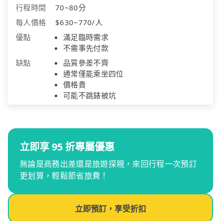
行程時間
70~80分
每人價格
$630~770/人
優點
滿足臨時需求
不需事先付款
缺點
品質參差不齊
通常僅能乘坐四位
價格貴
可能不跳錶被坑
立即享 95 折專屬優惠
無論是商務出差還是旅遊探親，來回行程一次預訂
更划算，輕鬆節省旅費！
立即預訂，享受折扣