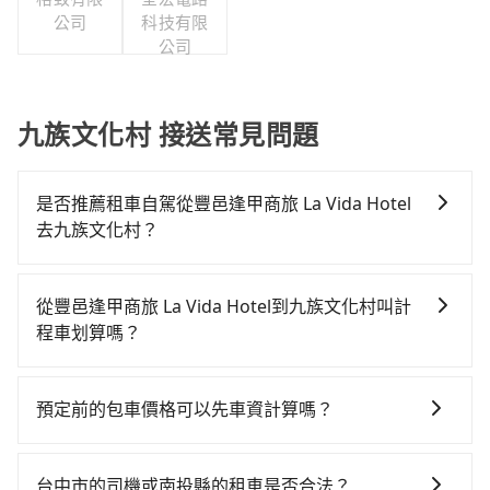
公司
科技有限
公司
九族文化村 接送常見問題
是否推薦租車自駕從豐邑逢甲商旅 La Vida Hotel
去九族文化村？
如果你有台灣駕照且對自己駕駛技術有信心，且在車上
時不需要閉目養神（因為要自己開車），最重要的是你
從豐邑逢甲商旅 La Vida Hotel到九族文化村叫計
當天就要來回，那在台中路邊可隨租隨借的iRent應該是
程車划算嗎？
你最便宜選擇。註冊完iRent的app後，可以每小時
如選擇小黃直達，在台中可以透過app叫車的有55688台
$115~205承租小轎車，每公里再額外加收$3.2，從豐邑
灣大車隊、Uber、Line Taxi、Yoxi等，如果在路邊攔不
逢甲商旅 La Vida Hotel到九族文化村的花費預估為
預定前的包車價格可以先車資計算嗎？
到車，也可考慮打電話至豐邑逢甲商旅 La Vida Hotel附
$1,150~1,700（金額差異來自於平假日、車款差異、抵
可以的，旅步的官網、APP提供24小時即時查價功能，
近的計程車隊，如天誠衛星計程車、大都會衛星車隊、
達目的地後多久原路返回），雖已將eTag和可能的每小
無隱藏費用，讓您可以隨時掌握交通開支。
大都會衛星計程車等叫車看看。依照里程跳錶計算，價
時40元路邊停車費用預估進去，但額外的汽車保險與可
台中市的司機或南投縣的租車是否合法？