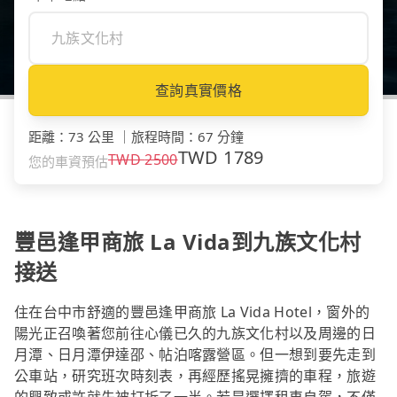
查詢真實價格
距離
：
73 公里
｜
旅程時間
：
67 分鐘
TWD
1789
TWD
2500
您的車資預估
豐邑逢甲商旅 La Vida到九族文化村
接送
住在台中市舒適的豐邑逢甲商旅 La Vida Hotel，窗外的
陽光正召喚著您前往心儀已久的九族文化村以及周邊的日
月潭、日月潭伊達邵、帖泊喀露營區。但一想到要先走到
公車站，研究班次時刻表，再經歷搖晃擁擠的車程，旅遊