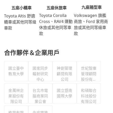
九座箱型車
五座休旅車
五座小轎車
Volkswagen 旗艦
Toyota Corolla
Toyota Altis 舒適
商旅、Ford 家用商
Cross、RAV4 運動
轎車或其他同等級
旅或其他同等級車
休旅或其他同等車
車款
款
款
合作夥伴＆企業用戶
國立臺中
國家同步
神創管理
世紀智庫
教育大學
輻射研究
顧問有限
管理顧問
中心
公司
股份有限
公司
金萬林企
台北市電
國立暨南
和碩聯合
業股份有
腦商業同
國際大學
科技股份
限公司
業公會
有限公司
格致有限
全宏電路