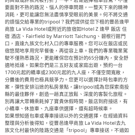
的興致或許就先被打折了一半。若是選擇租車自駕，不僅
要面對不熟的路況、惱人的停車問題，一整天下來的精神
消耗，更可能讓您無法盡情享受眼前的美景。何不將交通
的煩惱交給專業的tripool？我們提供從您下榻的豐邑逢甲
商旅 La Vida Hotel或附近的旅宿如Hotel Z 逢甲 飯店 住
宿 酒店、Fairfield by Marriott Taichung、碧根行館門
口，直達九族文化村入口的專車服務。您可以在飯店或民
宿悠閒地享用完早餐後，再從容上車。我們的專業職業駕
駛不僅熟悉路況，更能確保您在預計的65分鐘內，安全舒
適地抵達。如果您們是三五好友或家庭出遊，預約一台
1700元起的轎車或2300元起的九人座，不僅空間寬敞，
分攤後的費用也極具競爭力。您更可以選擇計時包車的方
案，彈性安排沿途的私房景點，讓tripool成為您探索南投
縣的最佳夥伴，創造一趟真正放鬆、深度的客製化旅程。
別再讓大眾轉乘耗掉了寶貴休假時間，飯店到府接送，有
小轎車、休旅車、九座車供選擇，還有超時候車。
如果想知道包車或專車接送以外的交通選擇，在經過資料
整理與分析後得知，從豐邑逢甲商旅 La Vida Hotel去九
族文化村最快的陸路交通是「tripool」專車接送，不過如