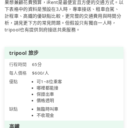
果想兼顧花費預算，iRent是最便宜且方便的交通方式。以
下表格中的資料是預設在3人時，專車接送、租車自駕、
計程車、高鐵的優缺點比較，更完整的交通費用與時間分
析，請見更下方的常見問題。但假設只有獨自一人時，
tripool也有提供到府接送共乘服務。
tripool 旅步
行程時間
65分
每人價格
$600/人
優點
可1~8位乘客
哪裡都能接
保證出車
價格透明
缺點
無臨時叫車
不收現金
高鐵