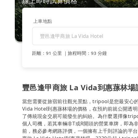
線上即時試算價格
上車地點
距離
：
91 公里
｜
旅程時間
：
93 分鐘
豐邑逢甲商旅 La Vida到惠蓀林
當您需要從旅宿前往觀光景點，tripool是您最安
Vida Hotel到惠蓀林場的價格，在預約前就公
了傳統現金交易可能發生的糾紛。為什麼選擇像tri
個人司機，若其車輛非T或R開頭的營業車牌，即為
前，務必參考網路評價，一個擁有上千則評論的平台