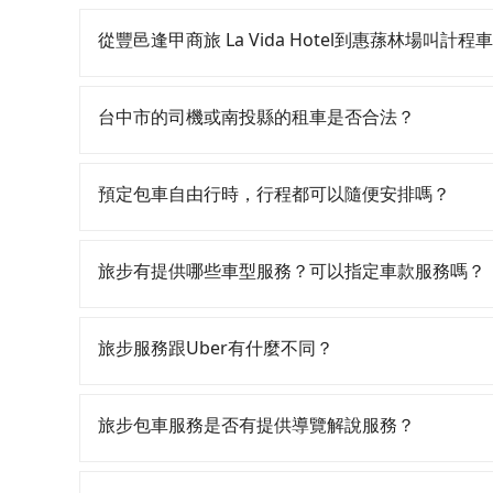
如果你有台灣駕照且對自己駕駛技術有信心，且在
天就要來回，那在台中路邊可隨租隨借的iRent應該
從豐邑逢甲商旅 La Vida Hotel到惠蓀林場叫計
$115~205承租小轎車，每公里再額外加收$3.2，從
$1,450~2,050（金額差異來自於平假日、車款
如選擇小黃直達，在台中可以透過app叫車的有55688台
時40元路邊停車費用預估進去，但額外的汽車保險與
到車，也可考慮打電話至豐邑逢甲商旅 La Vida 
台中市的司機或南投縣的租車是否合法？
車型，如Toyota Yaris、Prius C、Vio
會衛星車隊等叫車看看。依照里程跳錶計算，價格約為2,
或九人座可供選擇，而且無人租車最令人詬病的就
宜。但如果要考慮到回程，南投縣僅有合法計程車約3
許多的Line群組或Facebook社團裡，有很多
的車門仍未被修理，每一次租車都好像在開樂透一
車的難度是雙北市的490倍。再加上台中市有些計
警察臨檢並趕下車，出意外後保險公司更是不會提
預定包車自由行時，行程都可以隨便安排嗎？
遲遲尚未歸還，又或者要還車時卻偏偏找不到停車
網預約，以免當場被坑受騙。雖然豐邑逢甲商旅 La V
無法監控或追查。最好別為了省小錢而冒上不必要的風
險。最後，雖然路邊隨租隨還看似方便，但實際使
人數超過四位時，叫兩輛計程車的費用就貴了，改預約一
一定符合台灣法律規定，除了司機擁有合法的職業駕
只要不超出您選用的用車時間及行程總公里數，且行
點仍有段距離，在遇到下雨天或者載行李時，就顯
好辨別叫的車是否合法，就看車牌的開頭，只要不是
的需求安排的。
旅步有提供哪些車型服務？可以指定車款服務嗎？
旅步有提供小轎車、休旅車、九人座供您選擇，若
專人回覆您。
旅步服務跟Uber有什麼不同？
tripool 旅步具備以下特色： (1) 採事前預約制。
區。 (4) 有較為嚴謹的乘車時間與取消政策。
旅步包車服務是否有提供導覽解說服務？
抱歉！目前旅步的包車服務暫無提供導覽服務，如