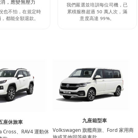
取消，應變無壓力
我們嚴選並培訓每位司機，已
況也不怕，在規定時
累積服務超過 50 萬人次，滿
消，都能全額退款。
意度高達 99%。
九座箱型車
五座休旅車
Volkswagen 旗艦商旅、Ford 家用商
lla Cross、RAV4 運動休
旅或其他同等級車款