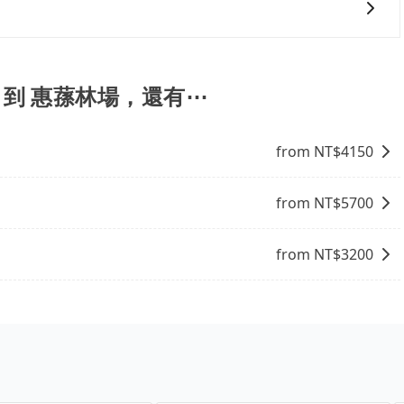
協助回覆確認是否能協助安排。
您可以依照您行程人數的需求進行選擇。此外，為確保您的旅
駛。關於價格，旅步官網可一鍵即時查價，所示價格絕無隱藏
讓您在規劃行程時能更無後顧之憂。無論您是要前往市區還是
el 到 惠蓀林場，還有⋯
果您正在尋找一家可靠的包車公司，tripool旅步絕對是您
from NT$
4150
from NT$
5700
from NT$
3200