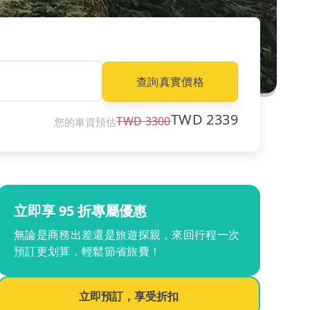
查詢真實價格
TWD
2339
TWD
3300
您的車資預估
立即享 95 折專屬優惠
無論是商務出差還是旅遊探親，來回行程一次
預訂更划算，輕鬆節省旅費！
立即預訂，享受折扣