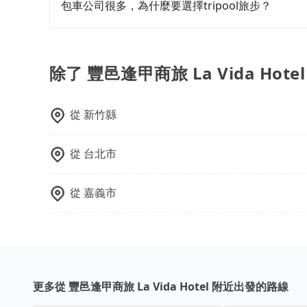
booking@tripool.app聯繫我們，將有專人
包車公司很多，為什麼要選擇tripool旅步？
旅步提供多種車型，從轎車、休旅車到九人座，讓
途安全無憂，我們的司機都是專業且可靠的職業駕
費用，且還提供優於其他業者更彈性的取消政策，
除了 豐邑逢甲商旅 La Vida Hot
郊區，我們都可以為您提供最佳的旅遊體驗。所以，如
值得信任的不二選擇！
從
新竹縣
從
台北市
從
嘉義市
更多從 豐邑逢甲商旅 La Vida Hotel 附近出發的路線