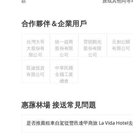
旅或其他同等
款
合作夥伴＆企業用戶
台灣大哥
統一超商
雲朗觀光
元創公關
大股份有
股份有限
股份有限
有限公司
限公司
公司
公司
凱婕投資
中華民國
有限公司
全國工業
總會
惠蓀林場 接送常見問題
是否推薦租車自駕從豐邑逢甲商旅 La Vida Hote