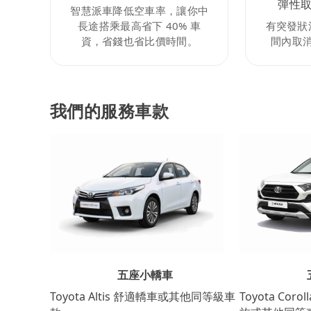
彈性
智慧派車降低空車率，讓你中
長途搭乘最高省下 40% 車
有突發狀
資，省錢也省比價時間。
間內取
我們的服務車款
五座小轎車
Toyota Coro
Toyota Altis 舒適轎車或其他同等級車