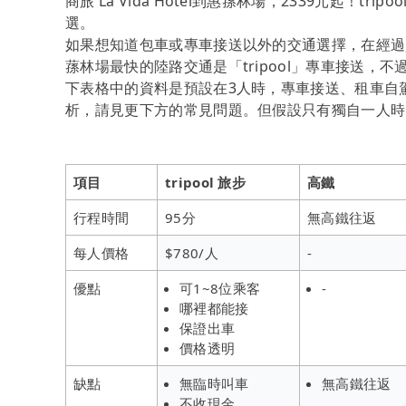
商旅 La Vida Hotel到惠蓀林場，2339元起
選。
如果想知道包車或專車接送以外的交通選擇，在經過資料整
蓀林場最快的陸路交通是「tripool」專車接送，
下表格中的資料是預設在3人時，專車接送、租車自
析，請見更下方的常見問題。但假設只有獨自一人時，t
項目
tripool 旅步
高鐵
行程時間
95分
無高鐵往返
每人價格
$780/人
-
優點
可1~8位乘客
-
哪裡都能接
保證出車
價格透明
缺點
無臨時叫車
無高鐵往返
不收現金