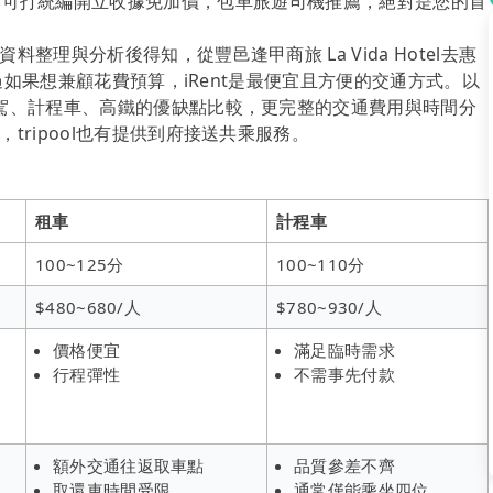
！tripool可打統編開立收據免加價，包車旅遊司機推薦，絕對是您的首
理與分析後得知，從豐邑逢甲商旅 La Vida Hotel去惠
不過如果想兼顧花費預算，iRent是最便宜且方便的交通方式。以
駕、計程車、高鐵的優缺點比較，更完整的交通費用與時間分
ripool也有提供到府接送共乘服務。
租車
計程車
100~125分
100~110分
$480~680/人
$780~930/人
價格便宜
滿足臨時需求
行程彈性
不需事先付款
額外交通往返取車點
品質參差不齊
取還車時間受限
通常僅能乘坐四位