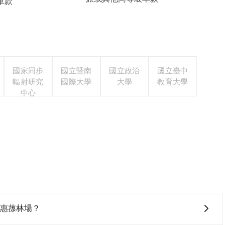
車款
國家同步
國立暨南
國立政治
國立臺中
輻射研究
國際大學
大學
教育大學
中心
l去惠蓀林場？