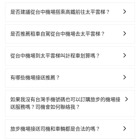
是否建議從台中機場搭乘高鐵前往太平雲梯？
若要從台中機場搭高鐵前往太平雲梯，高鐵較貴、費
時、轉車麻煩！不過從最早一班車06:25到末班車
是否推薦租車自駕從台中機場去太平雲梯？
22:49，台中-雲林一天最多僅27班次，如果行程緊湊或
如果你有台灣駕照且對自己駕駛技術有信心，且在車上
趕不上末班車，那就該考慮預約專車接送。假設從台中
時不需要閉目養神（因為要自己開車），最重要的是你
機場 (台中市沙鹿區) 前往最靠近的台中高鐵站，叫一輛
從台中機場到太平雲梯叫計程車划算嗎？
當天就要來回，那在台中路邊可隨租隨借的iRent應該是
計程車花費約900元、車程約31分鐘。抵達高鐵站後，
如選擇小黃直達，在台中可以透過app叫車的有55688台
你最便宜選擇。註冊完iRent的app後，可以每小時
步行進站、現場購票並於月台排隊的時間約20分鐘，再
灣大車隊、Uber、Line Taxi、Yoxi等。依照里程跳錶計
$115~205承租小轎車，每公里再額外加收$3.2，從台中
乘坐21~23分鐘（平均22分）的高鐵從台中站前往雲林
有哪些機場接送推薦？
算，價格約為2,575~3,100元間，但如改預約tripool可
機場到太平雲梯的花費預估為$1,450~1,950（金額差異
高鐵站，每人票價230元，再用5分鐘出站、等待車站前
除了55688、uber之外，旅步的機場接送也是許多用戶
省高達$1,100。但如果要考慮到回程，嘉義縣僅有合法
來自於平假日、車款差異、抵達目的地後多久原路返
排班的計程車，搭上小黃後約花36分鐘、車費800元
推薦的首選。旅步提供多種車型選擇、透明的價格以及
計程車約330輛，數量約為台中市的4%、密度僅雙北的
回），雖已將eTag和可能的每小時40元路邊停車費用預
如果我沒有台灣手機號碼也可以訂購旅步的機場接
後，抵達太平雲梯 (嘉義縣梅山鄉) 的目的地。全程加上
優質的客服服務。還同步提供共乘服務，讓客戶有更經
0.4%，其叫車的難度是雙北市的240倍。再加上台中市
估進去，但額外的汽車保險與可能的罰單都需自付。再
送服務嗎？司機會如何聯絡我？
轉車時間共1小時54分鐘，假設2位同行，高鐵加轉乘之
濟實惠的選擇，旅步的服務，更適合滿足不同需求的旅
有些計程車司機不按錶計費，約有27%會採現場議價，
者，和運的iRent只提供最基本的車型，如Toyota
平均每人花費為1,080元。不過，台中市少部分小黃司機
當然可以，如果您沒有台灣的手機號碼，也可以提供
客。
建議最好先上網預約，以免當場被坑受騙。綜合以上，
Yaris、Prius C、Vios這類乘坐體驗較差的車款，如果人
不按表收費，看乘客是外地人便漫天喊價或恣意繞路。
WhatsApp、Line、Skype 等通訊軟體的帳號，方便我
無論在價格或服務品質上，tripool都是你從台中機場到
旅步機場接送司機和車輛都是合法的嗎？
數超過四位，更是沒有較大的七人座或九人座可供選
但如果全程使用tripool並到府專車接送，則每人平均花
們在訂單成立後，或司機服務時與您聯絡。
太平雲梯的最佳選擇。
擇，而且無人租車最令人詬病的就是車況，打開車門才
費約1,000元，費時1小時9分鐘。選擇搭乘高鐵而不預約