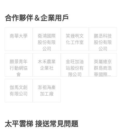
合作夥伴＆企業用戶
南華大學
衛鴻國際
笑幾咧文
鵬丞科技
股份有限
化工作室
股份有限
公司
公司
願景青年
木禾農業
金旺加油
英屬維京
行動網協
企業社
站股份有
群島商浩
會
限公司
華國際人
力顧問股
伽馬文創
澎祖海產
份有限公
有限公司
加工廠
司台灣分
公司
太平雲梯 接送常見問題