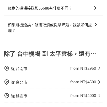
是的，旅步的司機和車輛都是合法的。旅步使用的是合
發現仍有上一組乘客遺留的垃圾或者撞凹的車門仍未被
包車，不僅每人至少額外負擔80元車資，而且更會額外
法的R牌租賃車和T牌多元計程車，並非市面上違法的白
旅步的機場接送和55688有什麼不同？
修理，每一次租車都好像在開樂透一樣。另外，偶爾也
浪費45分鐘在轉乘與等車上，現在還不馬上來預約
牌車，且所有司機均經過嚴格篩選和培訓，確保乘客的
會遇到明明已經預約了時間但上一位用戶卻遲遲尚未歸
tripool！如果你是獨自一人乘車，也可參考tripool的拼
旅步和55688的主要區別在於服務模式和價格透明度。
安全和舒適。
還，又或者要還車時卻偏偏找不到停車位，對於急著用
車共乘服務，最多可再節省50%的交通費用。
旅步提供全台灣的機場接送服務，價格透明且無隱藏費
如果飛機延誤、航班取消或提早降落，我該如何處
車或者要載其他乘客的人來說就有不小的風險。最後，
用，並且有多種車型選擇。55688則是台灣知名的計程
理？
雖然路邊隨租隨還看似方便，但實際使用時還是有其區
車品牌，主要提供計程車服務，價格根據跳表計費，要
域的限制，實際可停靠的地點與你的上下車地點仍有段
如遇到班機預計抵達時間延後或提前者，可在搭乘飛機
下車時才會知道當次車資費用，較不易掌握您的交通預
距離，在遇到下雨天或者載行李時，就顯得非常不便。
前透過官網的線上客服告知，我方會盡力協助重新安排
算。
車輛，讓乘客能落地後順利離開機場。但如事先沒有告
除了 台中機場 到 太平雲梯，還有⋯
知而是司機抵達機場後才發現旅客入境時間有耽誤，
tripool依舊會改派司機，但就不能保證旅客一出關即有
from NT$
2950
從
台南市
車輛可以搭乘。如班機被迫取消且在原預定上飛機時間
前通知我方，可提供全額退款或免費改期。如班機航行
時間減少而提前落地，可在落地後直接與司機電話聯
from NT$
4500
從
台北市
繫，司機只要車上無乘客或已經在機場周邊，會盡快配
合旅客乘車。
from NT$
4000
從
桃園市