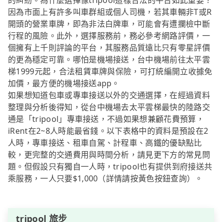
的糾紛。為什麼選擇像tripool這樣合法的平台如此重要？
因為市面上有許多叫車群組或個人司機，若其車輛非T或R
開頭的營業車牌，即為非法白牌車，可能會有遭攔檢中斷
行程的風險。此外，選擇服務前，務必參考網路評價，一
個擁有上千則評論的平台，其服務品質遠比只有零星評價
的更為穩定可靠。哪怕是機場接送，台中機場前往太平雲
梯1999元起，合法租賃車牌與保險，可打統編開立收據免
加價，最方便的機場接送app。
如果想知道包車或專車接送以外的交通選擇，在經過資料
整理與分析後得知，從台中機場去太平雲梯最快的陸路交
通是「tripool」專車接送，不過如果想兼顧花費預算，
iRent在2~8人時能最省錢。以下表格中的資料是預設在2
人時，專車接送、租車自駕、計程車、高鐵的優缺點比
較，更完整的交通費用與時間分析，請見更下方的常見問
題。但假設只有獨自一人時，tripool也有提供到府接送共
乘服務，一人只要$1,000（詳情請按黃色按鈕查詢）。
tripool 旅步