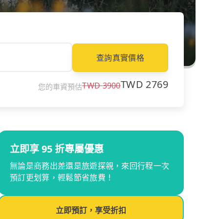
查詢真實價格
TWD
2769
TWD
3900
您的車資預估
立即享 95 折專屬優惠
無論是商務出差還是旅遊探親，來回行程一次
預訂更划算，輕鬆節省旅費！
立即預訂，享受折扣