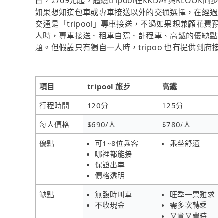
日，2769元起，體驗tripool在KKDAY與KLOOK
如果想知道包車或專車接送以外的交通選擇，在經過
交通是「tripool」專車接送，不過如果想兼顧花費
人時，專車接送、租車自駕、計程車、高鐵的優缺點
題。但假設只有獨自一人時，tripool也有提供到府
項目
tripool 旅步
高鐵
行程時間
120分
125分
每人價格
$690/人
$780/人
優點
可1~8位乘客
乘坐舒適
哪裡都能接
保證出車
價格透明
缺點
無臨時叫車
旺季一票難求
不收現金
需多次轉乘
又貴又費時