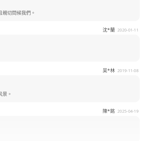
且親切問候我們。
沈*蘭
2020-01-11
吴*林
2019-11-08
风景。
陳*銘
2025-04-19