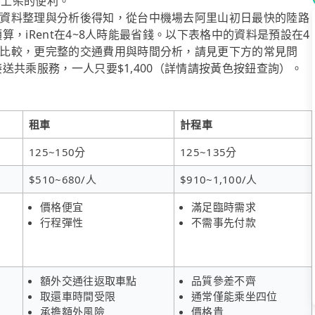
同步上架的便利。
資料整理與分析後得知，從台中機場去阿里山初日最快的陸路
預算，iRent在4~8人時能最省錢。以下表格中的資料是預設在4
比較，更完整的交通費用與時間分析，請見更下方的常見問
接送共乘服務，一人只要$1,400（詳情請按黃色按鈕查詢）。
租車
計程車
125~150分
125~135分
$510~680/人
$910~1,100/人
價格便宜
滿足臨時需求
行程彈性
不需事先付款
額外交通往返取車點
品質參差不齊
取還車時間受限
通常僅能乘坐四位
承擔額外風險
價格貴