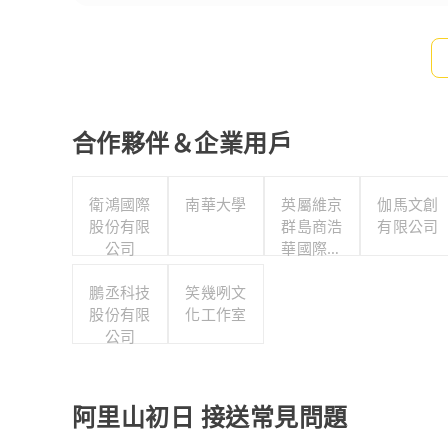
合作夥伴＆企業用戶
衛鴻國際
南華大學
英屬維京
伽馬文創
股份有限
群島商浩
有限公司
公司
華國際人
力顧問股
鵬丞科技
笑幾咧文
份有限公
股份有限
化工作室
司台灣分
公司
公司
阿里山初日 接送常見問題