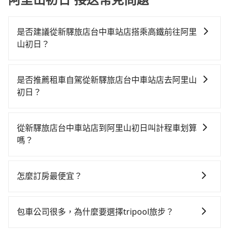
是否建議從新驛旅店台中車站店搭乘高鐵前往阿里
山初日？
若要從新驛旅店台中車站店搭高鐵前往阿里山初日，高
鐵較貴、費時、轉車麻煩！從最早06:25一直到23:07，
是否推薦租車自駕從新驛旅店台中車站店去阿里山
台中-嘉義一天最多有60班次高鐵可搭乘。假設從新驛旅
初日？
店台中車站店 (台中市東區) 前往最靠近的台中高鐵站，
如果你有台灣駕照且對自己駕駛技術有信心，且在車上
叫一輛計程車花費約400元、車程約32分鐘。抵達高鐵
時不需要閉目養神（因為要自己開車），最重要的是你
站後，步行進站、現場購票並於月台排隊的時間約20分
從新驛旅店台中車站店到阿里山初日叫計程車划算
當天就要來回，那在台中路邊可隨租隨借的iRent應該是
鐘，再乘坐22~37分鐘（平均29分）的高鐵從台中站前
嗎？
你最便宜選擇。註冊完iRent的app後，可以每小時
往嘉義高鐵站，每人票價380元，再用5分鐘出站、等待
如選擇小黃直達，在台中可以透過app叫車的有55688台
$115~205承租小轎車，每公里再額外加收$3.2，從新驛
車站前排班的計程車，搭上小黃後約花41分鐘、車費
灣大車隊、Uber、Line Taxi、Yoxi等，如果在路邊攔不
旅店台中車站店到阿里山初日的花費預估為
700元後，抵達阿里山初日 (嘉義縣番路鄉) 的目的地。
怎麼訂房最便宜？
到車，也可考慮打電話至新驛旅店台中車站店附近的計
$1,450~1,950（金額差異來自於平假日、車款差異、抵
全程加上轉車時間共2小時7分鐘，假設3位同行，高鐵加
現在旅客預訂飯店已經很少透過旅行社，大多是透過
程車隊，如全利計程車、福海交通、永保車隊等叫車看
達目的地後多久原路返回），雖已將eTag和可能的每小
轉乘之平均每人花費為750元。不過，台中市少部分小黃
OTA (online travel agent) 來完成，除了可以快速依據
看。依照里程跳錶計算，價格約為2,600~3,100元間，但
時40元路邊停車費用預估進去，但額外的汽車保險與可
包車公司很多，為什麼要選擇tripool旅步？
司機不按表收費，看乘客是外地人便漫天喊價或恣意繞
地區、價位、人數、特殊需求來搜尋適合的旅店與房
如改預約tripool可省高達$1,100。但如果要考慮到回
能的罰單都需自付。再者，和運的iRent只提供最基本的
路。但如果全程使用tripool並到府專車接送，則每人平