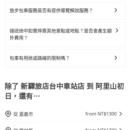
旅步提供多種車型，從轎車、休旅車到九人座，讓您可
型，更重要的是通常價格是官網的6~8折，如果又有加入
程，嘉義縣僅有合法計程車約330輛，數量約為台中市的
車型，如Toyota Yaris、Prius C、Vios這類乘坐體驗較
均花費約660元，費時1小時15分鐘。選擇搭乘高鐵而不
以依照您行程人數的需求進行選擇。此外，為確保您的
會員或者使用特定的信用卡，還可以累積點數做現金回
4%、密度僅雙北的0.4%，其叫車的難度是雙北市的240
旅步包車服務是否有提供導覽解說服務？
差的車款，如果人數超過四位，更是沒有較大的七人座
預約包車，不僅每人至少額外負擔90元車資，而且更會
旅途安全無憂，我們的司機都是專業且可靠的職業駕
饋或未來換取免費的住房。台灣人常用的線上訂房平台
倍。再加上台中市有些計程車司機不按錶計費，約有
或九人座可供選擇，而且無人租車最令人詬病的就是車
額外浪費52分鐘在轉乘與等車上，現在還不馬上來預約
抱歉！目前旅步的包車服務暫無提供導覽服務，如果您
駛。關於價格，旅步官網可一鍵即時查價，所示價格絕
有Booking.com、Agoda.com、Hotels.com、
27%會採現場議價，建議最好先上網預約，以免當場被
況，打開車門才發現仍有上一組乘客遺留的垃圾或者撞
tripool！如果你僅有兩位乘車，也可參考tripool的拼車
需要導覽服務，可事先透過電子郵件
無隱藏費用，且還提供優於其他業者更彈性的取消政
Expedia.com、Trip.com等。正常來說，線上刷卡付款
接送途中如需停靠其他景點或地點？是否會產生額
坑受騙。綜合以上，無論在價格或服務品質上，tripool
凹的車門仍未被修理，每一次租車都好像在開樂透一
共乘服務，最多可再節省50%的交通費用。
booking@tripool.app聯繫我們，將有專人協助回覆確
策，讓您在規劃行程時能更無後顧之憂。無論您是要前
完後預定就完成，事先不用電話確認空房，事後也不用
外費用？
都是你從新驛旅店台中車站店到阿里山初日的最佳選
樣。另外，偶爾也會遇到明明已經預約了時間但上一位
認是否能協助安排。
往市區還是郊區，我們都可以為您提供最佳的旅遊體
告知付款完畢，一切都能在網路上操作。但有些較冷門
擇。
用戶卻遲遲尚未歸還，又或者要還車時卻偏偏找不到停
當您預約旅步的「單程專車」，如果需要在途中加點停
驗。所以，如果您正在尋找一家可靠的包車公司，
或規模較小的飯店，有可能再多平台同時上架而發生超
車位，對於急著用車或者要載其他乘客的人來說就有不
靠，您可以參考我們的「加點服務」，每個點距離在 5
tripool旅步絕對是您值得信任的不二選擇！
包車有用途或路線的限制嗎？
賣的現象，便有可能到了現場卻沒房可住的窘境，所以
小的風險。最後，雖然路邊隨租隨還看似方便，但實際
公里內，需額外支付 200 元，且每個點最多停留 5 分
在預定時要不選擇評分高、評論多的飯店，不然就是還
使用時還是有其區域的限制，實際可停靠的地點與你的
不管是從新驛旅店台中車站店前往阿里山初日或是全台
鐘。加點費用可以在乘車當天下車前給司機現付。如果
要再人工電話與飯店確認。預訂民宿方面，如不怕麻
上下車地點仍有段距離，在遇到下雨天或者載行李時，
灣任何地方，只要是長途交通且途中遵守台灣法律，無
您選擇「計時包車」，中途需要加點停靠，則不需要額
煩，有些時候直接打電話問的價格可能比民宿訂房網來
就顯得非常不便。
論是清明掃墓、包車旅遊、參加喜宴/喪禮、就醫回診、
除了 新驛旅店台中車站店 到 阿里山初
外支付費用。
得便宜，但缺點就是多數要匯款並再人工確認。假如不
登山露營、學生搬家、投票返鄉、商務出差、貴賓來
介意多花一點錢省下這些瑣碎的事，台灣本土的AsiaYo
日，還有⋯
訪、寵物檢疫、預約叫車、機場接送、定期洗腎、包月
或者國際Airbnb都值得推薦。
上下班，或者任何跨縣市接送的需求，tripool都能滿足
你。乘車前一天下午五點以前完成預約，隔天保證出
from NT$
1300
從
嘉義市
車。如需公司報帳打統編，在結帳時可以受理，並於乘
車後一週內寄出電子收據。