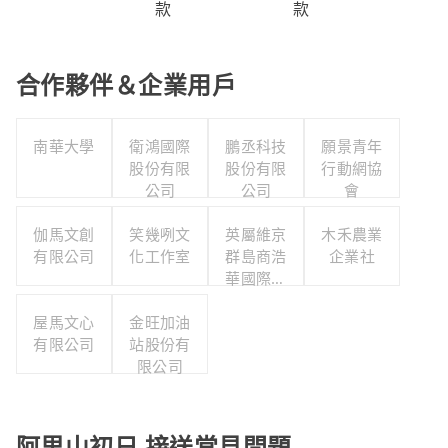
款
款
合作夥伴＆企業用戶
南華大學
衛鴻國際
鵬丞科技
願景青年
股份有限
股份有限
行動網協
公司
公司
會
伽馬文創
笑幾咧文
英屬維京
木禾農業
有限公司
化工作室
群島商浩
企業社
華國際人
力顧問股
屋馬文心
金旺加油
份有限公
有限公司
站股份有
司台灣分
限公司
公司
阿里山初日 接送常見問題