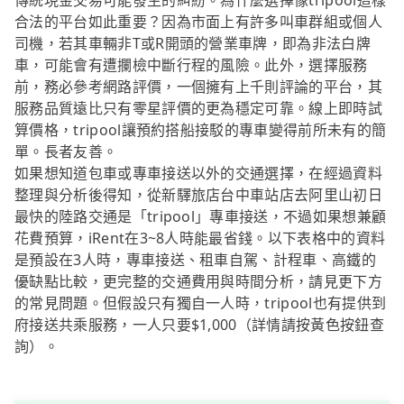
傳統現金交易可能發生的糾紛。為什麼選擇像tripool這樣
合法的平台如此重要？因為市面上有許多叫車群組或個人
司機，若其車輛非T或R開頭的營業車牌，即為非法白牌
車，可能會有遭攔檢中斷行程的風險。此外，選擇服務
前，務必參考網路評價，一個擁有上千則評論的平台，其
服務品質遠比只有零星評價的更為穩定可靠。線上即時試
算價格，tripool讓預約搭船接駁的專車變得前所未有的簡
單。長者友善。
如果想知道包車或專車接送以外的交通選擇，在經過資料
整理與分析後得知，從新驛旅店台中車站店去阿里山初日
最快的陸路交通是「tripool」專車接送，不過如果想兼顧
花費預算，iRent在3~8人時能最省錢。以下表格中的資料
是預設在3人時，專車接送、租車自駕、計程車、高鐵的
優缺點比較，更完整的交通費用與時間分析，請見更下方
的常見問題。但假設只有獨自一人時，tripool也有提供到
府接送共乘服務，一人只要$1,000（詳情請按黃色按鈕查
詢）。