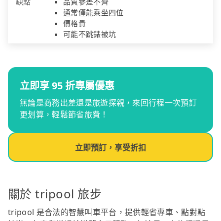
缺點
品質參差不齊
通常僅能乘坐四位
價格貴
可能不跳錶被坑
立即享 95 折專屬優惠
無論是商務出差還是旅遊探親，來回行程一次預訂
更划算，輕鬆節省旅費！
立即預訂，享受折扣
關於 tripool 旅步
tripool 是合法的智慧叫車平台，提供輕省專車、點對點