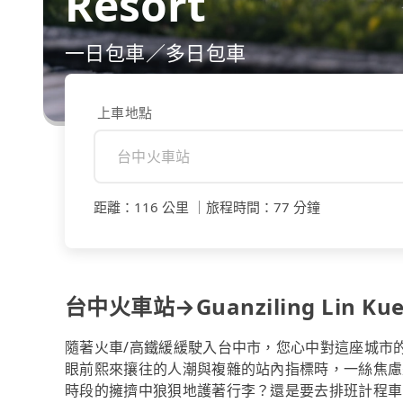
Resort
一日包車／多日包車
上車地點
距離
：
116 公里
｜
旅程時間
：
77 分鐘
台中火車站→Guanziling Lin Kuei
隨著火車/高鐵緩緩駛入台中市，您心中對這座城市
眼前熙來攘往的人潮與複雜的站內指標時，一絲焦慮
時段的擁擠中狼狽地護著行李？還是要去排班計程車