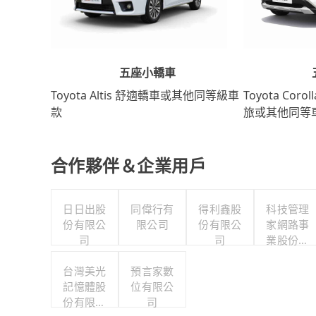
五座小轎車
Toyota Coro
Toyota Altis 舒適轎車或其他同等級車
旅或其他同等
款
合作夥伴＆企業用戶
日日出股
同偉行有
得利鑫股
科技管理
份有限公
限公司
份有限公
家網路事
司
司
業股份有
限公司
台灣美光
預言家數
記憶體股
位有限公
份有限公
司