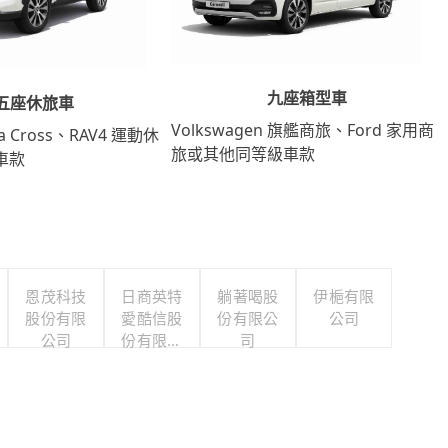
九座箱型車
五座休旅車
Volkswagen 旗艦商旅、Ford 家用商
lla Cross、RAV4 運動休
旅或其他同等級車款
車款
恩茂科技
日商英特
躺著喝股
伊梔有限
股份有限
愛酷信股
份有限公
公司
公司
份有限公
司
司台灣分
公司