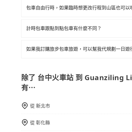
Spring Resort的最佳選擇。
來說就有不小的風險。最後，雖然路邊隨租隨還看
不妨趁早訂購，享受更划算的價格。
包車自由行時，如果臨時想更改行程到山區也可以
點與你的上下車地點仍有段距離，在遇到下雨天或
可以的，當您的旅程需要穿越山區或是高海拔地區時
額外的費用收取。但是，這些費用會在您下訂單後
計時包車跟點到點包車有什麼不同？
會透過Email的方式向您說明收費細節，讓您能更
計時包車和點到點包車都是包車服務的形式，但有
通常以每小時為單位，客戶可以根據自己的需要預
如果我訂購旅步包車旅遊，可以幫我代規劃一日遊
點間來回穿梭的客戶，例如市區觀光、商務差旅等
抱歉！目前旅步的包車服務只能提供交通接送服務
可以預先告知出發地點A到目的地B，會根據路線
一個城市的長途包車。
除了 台中火車站 到 Guanziling Lin
有⋯
從
新北市
從
彰化縣