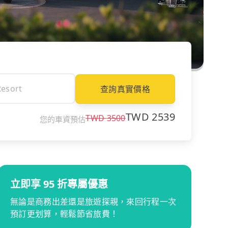
查詢真實價格
TWD
2539
TWD
3500
您的車資預估
立即享 95 折專屬優惠
無論是商務出差還是旅遊探親，來回行程一次
預訂更划算，輕鬆節省旅費！