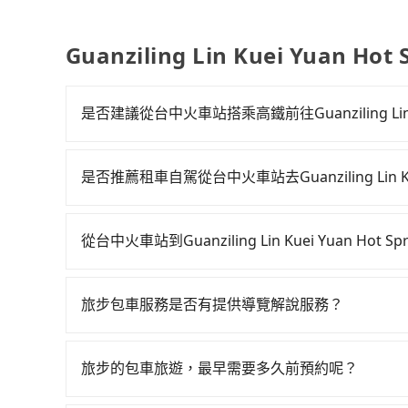
司
Guanziling Lin Kuei Yuan H
是否建議從台中火車站搭乘高鐵前往Guanziling Lin Kuei
若要從台中火車站搭高鐵前往Guanziling Lin Kuei
最早06:25一直到23:07，台中-嘉義一天最多有
是否推薦租車自駕從台中火車站去Guanziling Lin Kuei 
的台中高鐵站，叫一輛計程車花費約400元、車程
如果你有台灣駕照且對自己駕駛技術有信心，且在
的時間約20分鐘，再乘坐22~37分鐘（平均29分
天就要來回，那在台中路邊可隨租隨借的iRent應該
鐘出站、等待車站前排班的計程車，搭上小黃後約花32分鐘、車
從台中火車站到Guanziling Lin Kuei Yuan Hot 
$115~205承租小轎車，每公里再額外加收$3.2，從台中火車站
Hot Spring Resort (台南市白河區) 的
如選擇小黃直達，在台中可以透過app叫車的有55688台
Resort的花費預估為$1,550~2,100（金
平均每人花費為740元。不過，台中市少部分小黃
到車，也可考慮打電話至台中火車站附近的計程車
將eTag和可能的每小時40元路邊停車費用預估
如果全程使用tripool並到府專車接送，則每人平
旅步包車服務是否有提供導覽解說服務？
看。依照里程跳錶計算，價格約為2,950~3,500元間
iRent只提供最基本的車型，如Toyota Yaris、
車，不僅每人至少額外負擔70元車資，而且更會額
抱歉！目前旅步的包車服務暫無提供導覽服務，如
程，台南市僅有合法計程車約4,140輛，數量約為台
是沒有較大的七人座或九人座可供選擇，而且無人
tripool！如果你是三人以下要乘車，也可參考tr
booking@tripool.app聯繫我們，將有專人
20倍。再加上台中市有些計程車司機不按錶計費，
遺留的垃圾或者撞凹的車門仍未被修理，每一次租
旅步的包車旅遊，最早需要多久前預約呢？
受騙。綜合以上，無論在價格或服務品質上，tripool都是你從
時間但上一位用戶卻遲遲尚未歸還，又或者要還車
當您的行程確定後，建議盡早預訂包車服務，因為