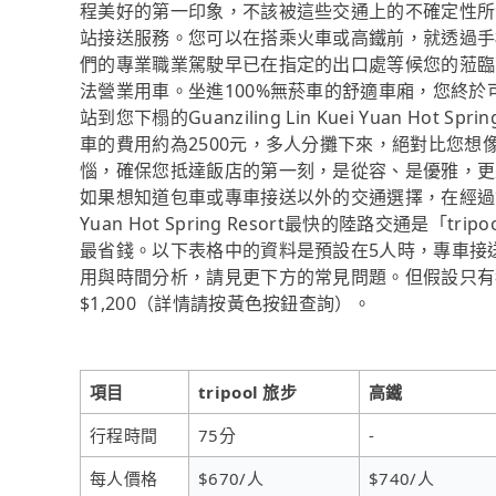
程美好的第一印象，不該被這些交通上的不確定性所消
站接送服務。您可以在搭乘火車或高鐵前，就透過手
們的專業職業駕駛早已在指定的出口處等候您的蒞臨
法營業用車。坐進100%無菸車的舒適車廂，您終
站到您下榻的Guanziling Lin Kuei Yuan Ho
車的費用約為2500元，多人分攤下來，絕對比您想像
惱，確保您抵達飯店的第一刻，是從容、是優雅，更
如果想知道包車或專車接送以外的交通選擇，在經過資料整理
Yuan Hot Spring Resort最快的陸路交通是「
最省錢。以下表格中的資料是預設在5人時，專車接
用與時間分析，請見更下方的常見問題。但假設只有獨
$1,200（詳情請按黃色按鈕查詢）。
項目
tripool 旅步
高鐵
行程時間
75分
-
每人價格
$670/人
$740/人