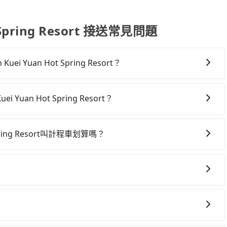
ot Spring Resort 接送常見問題
 Yuan Hot Spring Resort？
 Yuan Hot Spring Resort，高鐵較貴、費時、轉車麻煩！從
60班次高鐵可搭乘。假設從台中火車站 (台中市東區) 前往最靠近
Yuan Hot Spring Resort？
約32分鐘。抵達高鐵站後，步行進站、現場購票並於月台排隊
車上時不需要閉目養神（因為要自己開車），最重要的是你當
）的高鐵從台中站前往嘉義高鐵站，每人票價380元，再用5分
是你最便宜選擇。註冊完iRent的app後，可以每小時
費500元後，抵達Guanziling Lin Kuei Yuan
Spring Resort叫計程車划算嗎？
到Guanziling Lin Kuei Yuan Hot Spring
目的地。全程加上轉車時間共1小時58分鐘，假設5位同行，高鐵加轉乘之
灣大車隊、Uber、Line Taxi、Yoxi等，如果在路邊攔不
額差異來自於平假日、車款差異、抵達目的地後多久原路返回），雖已
司機不按表收費，看乘客是外地人便漫天喊價或恣意繞路。但
隊，如台中縣全聯計程車、中華大車隊、福海交通等叫車看
進去，但額外的汽車保險與可能的罰單都需自付。再者，和運的
均花費約670元，費時1小時17分鐘。選擇搭乘高鐵而不預約包
，但如改預約tripool可省高達$1,000。但如果要考慮到回
Prius C、Vios這類乘坐體驗較差的車款，如果人數超過四位，更
外浪費41分鐘在轉乘與等車上，現在還不馬上來預約
果您需要導覽服務，可事先透過電子郵件
中市的50%、密度僅雙北的4.6%，其叫車的難度是雙北市的
租車最令人詬病的就是車況，打開車門才發現仍有上一組乘客
ipool的拼車共乘服務，最多可再節省50%的交通費用。
協助回覆確認是否能協助安排。
約有27%會採現場議價，建議最好先上網預約，以免當場被坑
車都好像在開樂透一樣。另外，偶爾也會遇到明明已經預約了
台中火車站到Guanziling Lin Kuei Yuan Hot
時卻偏偏找不到停車位，對於急著用車或者要載其他乘客的人
旅步提供早鳥優惠，您越早預訂就能享有更優惠的價格。所以