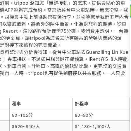
磨。tripool深知您「無縫接軌」的需求，提供最貼心的車
機APP輕鬆完成預約。當您抵達台中火車站時，無需徬徨，我
。司機會主動上前協助您提領行李，並引導您至我們五年內合
於可以徹底放鬆，將窗外的陌生街景，化為對旅程的期待。從車
t Spring Resort，這段路程預計僅需75分鐘。我們費用透明，一台轎
的更划算。讓tripool為您省去所有轉乘的勞頓與問路的煩
是對接下來旅程的完美開啟。
與分析後得知，從台中火車站去Guanziling Lin Kuei
tripool」專車接送，不過如果想兼顧花費預算，iRent在5~8人時能
送、租車自駕、計程車、高鐵的優缺點比較，更完整的交通費
自一人時，tripool也有提供到府接送共乘服務，一人只要
租車
計程車
80~105分
80~90分
$620~840/人
$1,180~1,400/人