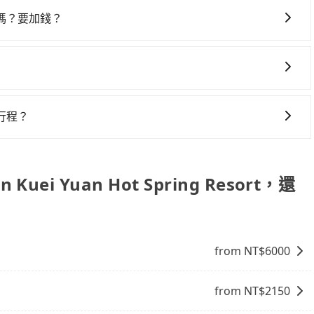
似方便，但實際使用時還是有其區域的限制，實際可停靠的地
嗎？要加錢？
者載行李時，就顯得非常不便。
，旅步可能會根據行經的路線是否超過海拔1500公尺來進行
、出發前先與您進行確認，確保您明確知道所有的費用。我們
放心地享受旅步為您提供的服務。
一些不同之處： 計時包車：計時包車是按照用車時間來計費，
定一定時間的包車服務。這種服務適用於需要在城市內多個地
行程？
。 點到點包車：點到點包車是按照里程和目的地來計費，客戶
，暫時還沒有規劃行程的服務。
和里程來計算費用。這種服務通常適用於單程或從一個城市到另
 Kuei Yuan Hot Spring Resort，還
from NT$
6000
from NT$
2150