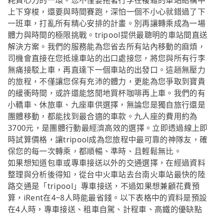
耗費心力的一環。您不僅要拖著行李在複雜的車站結構中
上下穿梭，還要與時間賽跑，深怕一個不小心就錯過了下
一班車，打亂所有精心安排的計畫。別再讓轉乘成為一場
體力與時間的極限挑戰。tripool提供最聰明的車站間直送
解決方案。我們的服務能為您省去所有站內移動的麻煩，
司機會直接在您抵達車站的出口處接您，將您與所有行李
無痛接駁上車，再直達下一個車站的出發口。這趟無壓力
的旅程，不僅讓您保有充沛的體力，更能為您爭取到寶貴
的緩衝時間，或許還能悠閒地買杯咖啡再上車。我們的有
小轎車、休旅車、九座車供選擇，無論您是獨自旅行還是
團體移動，都能找到最合適的車款。九人座的費用約為
3700元，是團體行動最經濟高效的選擇。立即透過線上即
時試算價格，讓tripool成為您旅程中最可靠的神隊友，確
保您的每一次轉乘，都順暢、準時、且輕鬆無比。
如果想知道包車或專車接送以外的交通選擇，在經過資料
整理與分析後得知，從台中火車站去台南火車站最快的陸
路交通是「tripool」專車接送，不過如果想兼顧花費預
算，iRent在4~8人時能最省錢。以下表格中的資料是預設
在4人時，專車接送、租車自駕、計程車、高鐵的優缺點