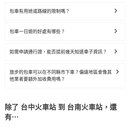
在服務品質許可下，乘客當然希望價格越便宜越好，而
看看。依照里程跳錶計算，價格約為4,200~5,000元間，
返回），雖已將eTag和可能的每小時40元路邊停車費用
時6分鐘，假設4位同行，高鐵加轉乘之平均每人花費為
市場上稍具規模且合法經營的業者，有以短程與城市為
但如改預約tripool可省高達$2,100。但如果要考慮到回
預估進去，但額外的汽車保險與可能的罰單都需自付。
包車有用途或路線的限制嗎？
830元。不過，台中市少部分小黃司機不按表收費，看乘
主的台灣大車隊、大都會、LINE Taxi、Uber，機場接送
程，台南市僅有合法計程車約4,140輛，數量約為台中市
再者，和運的iRent只提供最基本的車型，如Toyota
客是外地人便漫天喊價或恣意繞路。但如果全程使用
不管是從台中火車站前往台南火車站或是全台灣任何地
則有肯驛、全鋒、格上租車、和運租車，包車旅遊則是
的50%、密度僅雙北的4.6%，其叫車的難度是雙北市的
Yaris、Prius C、Vios這類乘坐體驗較差的車款，如果人
tripool並到府專車接送，則每人平均花費約710元，費
方，只要是長途交通且途中遵守台灣法律，無論是清明
KKDAY、KLOOK、叫車吧等。tripool旅步專注在長程
20倍。再加上台中市有些計程車司機不按錶計費，約有
包車一日遊的好處有哪些？
數超過四位，更是沒有較大的七人座或九人座可供選
時1小時50分鐘。選擇搭乘高鐵而不預約包車，不僅每人
掃墓、包車旅遊、參加喜宴/喪禮、就醫回診、登山露
單程接送與跨縣市計時包車，不論從哪邊去哪裡（當然
27%會採現場議價，建議最好先上網預約，以免當場被
擇，而且無人租車最令人詬病的就是車況，打開車門才
至少額外負擔120元車資，而且更會額外浪費16分鐘在
包車一日遊的好處很多，首先，包車可以依照自己的意
營、學生搬家、投票返鄉、商務出差、貴賓來訪、寵物
也包括台中火車站去台南火車站），全台保證出車。由
坑受騙。綜合以上，無論在價格或服務品質上，tripool
發現仍有上一組乘客遺留的垃圾或者撞凹的車門仍未被
轉乘與等車上，現在還不馬上來預約tripool！如果你是
願和需要來安排行程，其次，包車可以讓您更加深入地
檢疫、預約叫車、機場接送、定期洗腎、包月上下班，
於有高效的車輛調度能力，能以市價7~8折提供專車到府
如需申請通行證，能否提前幾天知道車子資訊？
都是你從台中火車站到台南火車站的最佳選擇。
修理，每一次租車都好像在開樂透一樣。另外，偶爾也
三人以下要乘車，也可參考tripool的拼車共乘服務，最
體驗當地文化和風土人情，此外，包車還可以省去您自
或者任何跨縣市接送的需求，tripool都能滿足你。乘車
服務，是絕大多數乘客出行的最佳選擇。
會遇到明明已經預約了時間但上一位用戶卻遲遲尚未歸
多可再節省50%的交通費用。
為了讓旅步貴賓能夠享有更多取消訂單的彈性，我們提
己開車也無需擔心路線和交通的問題，更可以在舒適的
前一天下午五點以前完成預約，隔天保證出車。如需公
還，又或者要還車時卻偏偏找不到停車位，對於急著用
供用車前一天凌晨六點前取消訂單的服務。所以我們會
環境中專心欣賞當地美景和文化，讓您的旅程更加輕鬆
司報帳打統編，在結帳時可以受理，並於乘車後一週內
旅步的包車可以在不同縣市下車？偏遠地區會像其
車或者要載其他乘客的人來說就有不小的風險。最後，
在用車前一天才開始安排車輛，並於用車前一天晚上8點
自在。
寄出電子收據。
他業者要額外加收費用嗎？
雖然路邊隨租隨還看似方便，但實際使用時還是有其區
提供服務司機和車輛資訊。如果您有特殊的用車需求，
域的限制，實際可停靠的地點與你的上下車地點仍有段
旅步的包車服務非常方便，您可以在不同縣市下車。對
可事先將您的需求寄至旅步的客服信箱：
距離，在遇到下雨天或者載行李時，就顯得非常不便。
於偏遠地區，我們提供的價格已經包含了所有基本的費
booking@tripool.app，將有專人協助回覆確認是否能
用，不會像其他業者那樣收取額外費用。但如果您需要
除了 台中火車站 到 台南火車站，還
協助安排。」
前往的地點屬於高海拔山區等特殊地點，就可能會需要
有⋯
支付額外的費用，不過別擔心，您可以透過旅步官網查
詢到具體的費用。