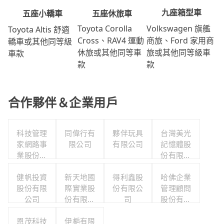
九座箱型車
五座休旅車
五座小轎車
Volkswagen 旗艦
Toyota Corolla
Toyota Altis 舒適
商旅、Ford 家用商
Cross、RAV4 運動
轎車或其他同等級
旅或其他同等級車
休旅或其他同等車
車款
款
款
合作夥伴＆企業用戶
科技管理
同偉行有
夥伴玩具
台灣美光
家網路事
限公司
有限公司
記憶體股
業股份有
份有限公
限公司
司
健帆投資
新天地國
得利鑫股
哈佛企業
股份有限
際實業股
份有限公
管理顧問
公司
份有限公
司
股份有限
司
公司
恩茂科技
伊梔有限