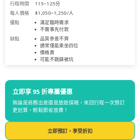
行程時間
115~125分
每人價格
$1,050~1,250/人
優點
滿足臨時需求
不需事先付款
缺點
品質參差不齊
通常僅能乘坐四位
價格貴
可能不跳錶被坑
立即享 95 折專屬優惠
無論是商務出差還是旅遊探親，來回行程一次預訂
更划算，輕鬆節省旅費！
立即預訂，享受折扣