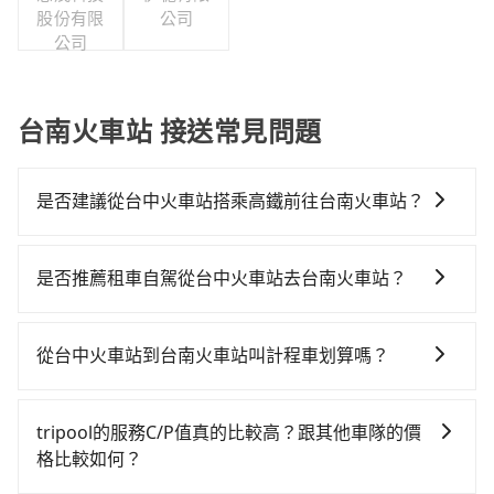
股份有限
公司
公司
台南火車站 接送常見問題
是否建議從台中火車站搭乘高鐵前往台南火車站？
若要從台中火車站搭高鐵前往台南火車站，高鐵乘坐舒
適、較貴、費時！從最早06:25一直到23:07，台中-台南
是否推薦租車自駕從台中火車站去台南火車站？
一天最多有74班次高鐵可搭乘。假設從台中火車站 (台中
如果你有台灣駕照且對自己駕駛技術有信心，且在車上
市東區) 前往最靠近的台中高鐵站，叫一輛計程車花費約
時不需要閉目養神（因為要自己開車），最重要的是你
400元、車程約32分鐘。抵達高鐵站後，步行進站、現
從台中火車站到台南火車站叫計程車划算嗎？
當天就要來回，那在台中路邊可隨租隨借的iRent應該是
場購票並於月台排隊的時間約20分鐘，再乘坐36~54分
如選擇小黃直達，在台中可以透過app叫車的有55688台
你最便宜選擇。註冊完iRent的app後，可以每小時
鐘（平均45分）的高鐵從台中站前往台南高鐵站，每人
灣大車隊、Uber、Line Taxi、Yoxi等，如果在路邊攔不
$115~205承租小轎車，每公里再額外加收$3.2，從台中
票價650元，再用5分鐘出站、等待車站前排班的計程
tripool的服務C/P值真的比較高？跟其他車隊的價
到車，也可考慮打電話至台中火車站附近的計程車隊，
火車站到台南火車站的花費預估為$2,150~2,700（金額
車，搭上小黃後約花24分鐘、車費300元後，抵達台南
格比較如何？
如台中縣全聯計程車、中華大車隊、南京計程車等叫車
差異來自於平假日、車款差異、抵達目的地後多久原路
火車站 (台南市東區) 的目的地。全程加上轉車時間共2小