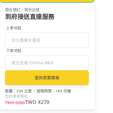
現在預訂，明天出發
到府接送直達服務
上車地點
下車地點
查詢真實價格
距離
：
230 公里
｜
旅程時間
：
163 分鐘
您的車資預估
TWD
4279
TWD
6000