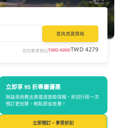
查詢真實價格
TWD
4279
TWD
6000
您的車資預估
立即享 95 折專屬優惠
無論是商務出差還是旅遊探親，來回行程一次
預訂更划算，輕鬆節省旅費！
立即預訂，享受折扣