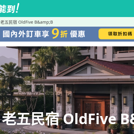
民宿 OldFive B&amp;B
民宿 OldFive B