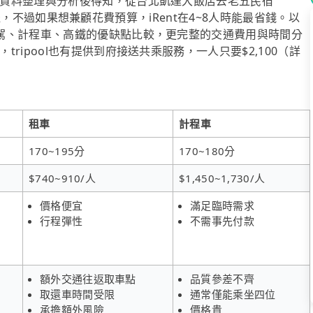
資料整理與分析後得知，從台北凱達大飯店去老五民宿
專車接送，不過如果想兼顧花費預算，iRent在4~8人時能最省錢。以
駕、計程車、高鐵的優缺點比較，更完整的交通費用與時間分
ipool也有提供到府接送共乘服務，一人只要$2,100（詳
租車
計程車
170~195分
170~180分
$740~910/人
$1,450~1,730/人
價格便宜
滿足臨時需求
行程彈性
不需事先付款
額外交通往返取車點
品質參差不齊
取還車時間受限
通常僅能乘坐四位
承擔額外風險
價格貴