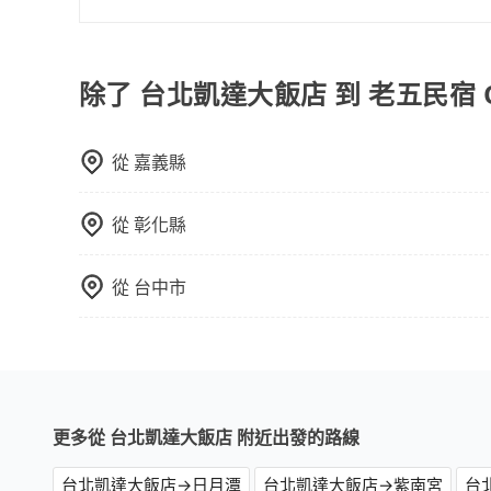
完全符合台灣的法律規範。
當您的行程確定後，建議盡早預訂包車服務，因為
不妨趁早訂購，享受更划算的價格。
除了 台北凱達大飯店 到 老五民宿 Ol
從
嘉義縣
從
彰化縣
從
台中市
更多從 台北凱達大飯店 附近出發的路線
台北凱達大飯店→日月潭
台北凱達大飯店→紫南宮
台