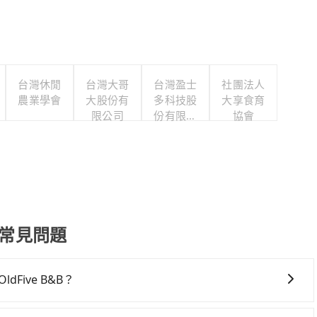
台灣休閒
台灣大哥
台灣盈士
社團法人
農業學會
大股份有
多科技股
大享食育
限公司
份有限公
協會
司
接送常見問題
ive B&B？
e B&B，高鐵較貴、費時！不過從最早一班車06:26到末班車