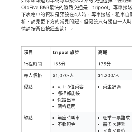
如果想知道包車或專車接送以外的交通選擇，在經過
OldFive B&B最快的陸路交通是「tripool」
下表格中的資料是預設在4人時，專車接送、租車自
析，請見更下方的常見問題。但假設只有獨自一人時，tr
情請按黃色按鈕查詢）。
項目
tripool 旅步
高鐵
行程時間
165分
175分
每人價格
$1,070/人
$1,200/人
優點
可1~8位乘客
乘坐舒適
哪裡都能接
保證出車
價格透明
缺點
無臨時叫車
旺季一票難求
不收現金
需多次轉乘
又貴又費時