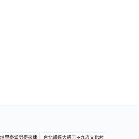
→埔里麥當勞得來速
台北凱達大飯店→九族文化村