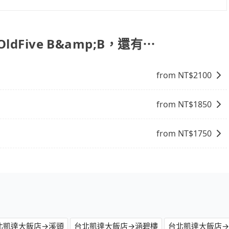
旅步提供早鳥優惠，您越早預訂就能享有更優惠的價格。所以
dFive B&amp;B，還有⋯
from NT$
2100
from NT$
1850
from NT$
1750
北凱達大飯店→溪頭
台北凱達大飯店→涵碧樓
台北凱達大飯店