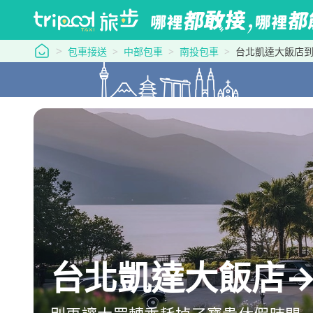
tripool 旅步
包車接送
中部包車
南投包車
台北凱達大飯店到老五
台北凱達大飯店→老五