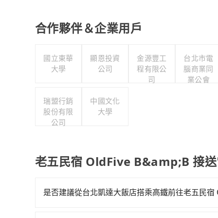
合作夥伴＆企業用戶
國立東華
顯恩投資
金源豐工
台北市電
大學
公司
程有限公
腦商業同
司
業公會
瑞盟行銷
中國文化
股份有限
大學
公司
老五民宿 OldFive B&amp;B 
是否建議從台北凱達大飯店搭乘高鐵前往老五民宿 OldF
若要從台北凱達大飯店搭高鐵前往老五民宿 OldFiv