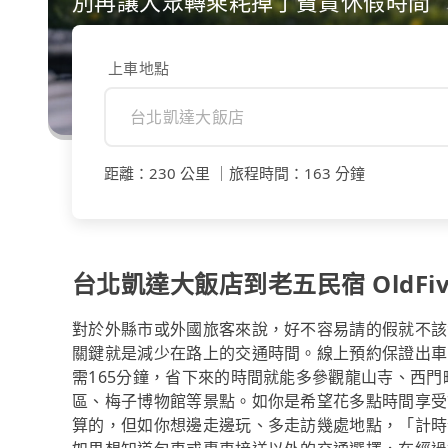
別再讓大眾轉乘耗掉了寶貴休假時間
上車地點
距離
：
230 公里
｜
旅程時間
：
163 分鐘
台北凱達大飯店到老五民宿 OldFi
對於外縣市或外國旅客來說，好不容易請的假就不該
關鍵就是減少在路上的交通時間。線上預約保證出車的tri
需165分鐘，省下來的時間就能多參觀龍山寺、西門町商
區、梅子博物館等景點。如你是希望花多點時間享受
算的，但如你想邊走邊玩、多走訪幾處地點，「計時