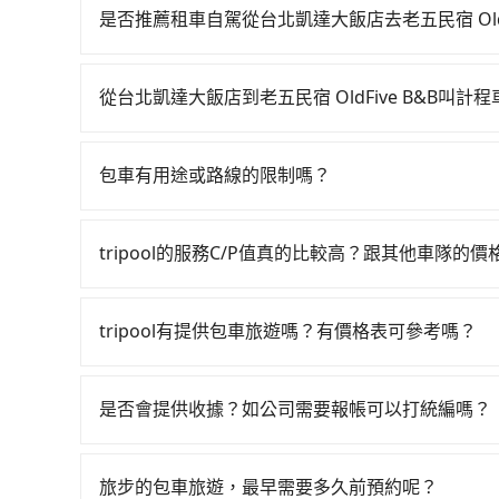
21:56，台北-彰化一天最多僅26班次，如果行
是否推薦租車自駕從台北凱達大飯店去老五民宿 OldFi
達大飯店 (台北市萬華區) 前往最靠近的台北高鐵
如果你有台灣駕照且對自己駕駛技術有信心，且在
後，步行進站、現場購票並於月台排隊的時間約25分
天就要來回，那在台北路邊可隨租隨借的iRent應該
化高鐵站，每人票價820元，再用5分鐘出站、等待
從台北凱達大飯店到老五民宿 OldFive B&B叫計
$115~205承租小轎車，每公里再額外加收$3.2，從
後，抵達老五民宿 OldFive B&B (南投縣水里
如選擇小黃直達，在台北可以透過app叫車的有55688台
$2,950~3,650（金額差異來自於平假日、車款
高鐵加轉乘之平均每人花費為1,200元。但如果全程使
到車，也可考慮打電話至台北凱達大飯店附近的計
時40元路邊停車費用預估進去，但額外的汽車保險與
費時2小時43分鐘。選擇搭乘高鐵而不預約包車，不
包車有用途或路線的限制嗎？
看看。依照里程跳錶計算，價格約為5,790~6,900元
車型，如Toyota Yaris、Prius C、Vio
在轉乘與等車上，現在還不馬上來預約tripool！如
不管是從台北凱達大飯店前往老五民宿 OldFive
程，南投縣僅有合法計程車約340輛，數量約為台北
或九人座可供選擇，而且無人租車最令人詬病的就
最多可再節省50%的交通費用。
律，無論是清明掃墓、包車旅遊、參加喜宴/喪禮
倍。綜合以上，無論在價格或服務品質上，tripool都
的車門仍未被修理，每一次租車都好像在開樂透一
tripool的服務C/P值真的比較高？跟其他車隊的
賓來訪、寵物檢疫、預約叫車、機場接送、定期洗腎、
擇。
遲遲尚未歸還，又或者要還車時卻偏偏找不到停車
在服務品質許可下，乘客當然希望價格越便宜越好
足你。乘車前一天下午五點以前完成預約，隔天保
險。最後，雖然路邊隨租隨還看似方便，但實際使
的台灣大車隊、大都會、LINE Taxi、Uber
後一週內寄出電子收據。
tripool有提供包車旅遊嗎？有價格表可參考嗎？
點仍有段距離，在遇到下雨天或者載行李時，就顯
KKDAY、KLOOK、叫車吧等。tripool旅
tripool提供全台各地包括老五民宿 OldFive
包括台北凱達大飯店去老五民宿 OldFive B&
計時包車都有，可彈性選擇2~12小時的服務，滿
提供專車到府服務，是絕大多數乘客出行的最佳選
是否會提供收據？如公司需要報帳可以打統編嗎？
隱藏費用，網站試算即真實價格，免去來回電話確
在乘車結束後一週內，tripool都會透過第三方
要短時數或者單程專車服務者，敢大聲說我們價格
付款前可以輸入公司的抬頭與統編，可向國稅局報
型車，如需10人以上巴士，請來信洽詢。
旅步的包車旅遊，最早需要多久前預約呢？