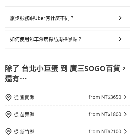
用產生。
差的車款，如果人數超過四位，更是沒有較大的七人座
現在還不馬上來預約tripool！如果你僅有兩位乘車，也
可以的！tripool 旅步全年無休並提供深夜接送服務。
或九人座可供選擇，而且無人租車最令人詬病的就是車
可參考tripool的拼車共乘服務，最多可再節省50%的交
旅步服務跟Uber有什麼不同？
況，打開車門才發現仍有上一組乘客遺留的垃圾或者撞
通費用。
凹的車門仍未被修理，每一次租車都好像在開樂透一
tripool 旅步具備以下特色： (1) 採事前預約制。 (2) 在
樣。另外，偶爾也會遇到明明已經預約了時間但上一位
中長程提供最優惠的價格。 (3) 全台服務，不分城市與郊
如何使用包車深度探訪周邊景點？
用戶卻遲遲尚未歸還，又或者要還車時卻偏偏找不到停
區。 (4) 有較為嚴謹的乘車時間與取消政策。
車位，對於急著用車或者要載其他乘客的人來說就有不
使用包車進行深度探訪周邊景點時，可以充分利用包車
小的風險。最後，雖然路邊隨租隨還看似方便，但實際
的便利性和彈性，探訪更多的景點，並且可以按照自己
使用時還是有其區域的限制，實際可停靠的地點與你的
的節奏和時間進行遊覽。除了景點本身，還可以體驗周
除了 台北小巨蛋 到 廣三SOGO百貨，
上下車地點仍有段距離，在遇到下雨天或者載行李時，
邊的文化和風俗，品嚐當地的美食，與當地人交流，深
還有⋯
就顯得非常不便。
入體驗當地的生活和文化。在探訪景點時，可以積極尋
找當地導遊或者向當地居民請教，了解更多的深度資訊
和內幕，並且可以在旅途中收集更多的故事和經驗，豐
from NT$
3650
從
宜蘭縣
富自己的旅程。
from NT$
1800
從
苗栗縣
from NT$
2100
從
新竹縣