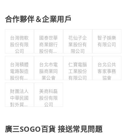
合作夥伴＆企業用戶
台灣微軟
國泰世華
花仙子企
智子娛樂
股份有限
商業銀行
業股份有
有限公司
公司
股份有限
限公司
公司
台灣積體
台北市電
仁寶電腦
台北公共
電路製造
腦商業同
工業股份
客家事務
股份有限
業公會
有限公司
協會
公司
財團法人
美商科磊
中華民國
股份有限
對外貿易
公司
發展協會
廣三SOGO百貨 接送常見問題