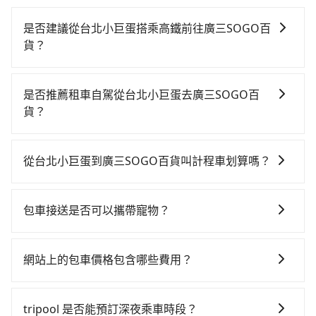
是否建議從台北小巨蛋搭乘高鐵前往廣三SOGO百
貨？
若要從台北小巨蛋搭高鐵前往廣三SOGO百貨，高鐵乘
坐舒適、較貴、費時！從最早06:26一直到23:00，台北-
是否推薦租車自駕從台北小巨蛋去廣三SOGO百
台中一天最多有102班次高鐵可搭乘。假設從台北小巨蛋
貨？
(台北市松山區) 前往最靠近的台北高鐵站，叫一輛計程
如果你有台灣駕照且對自己駕駛技術有信心，且在車上
車花費約300元、車程約17分鐘。抵達高鐵站後，步行
時不需要閉目養神（因為要自己開車），最重要的是你
進站、現場購票並於月台排隊的時間約25分鐘，再乘坐
從台北小巨蛋到廣三SOGO百貨叫計程車划算嗎？
當天就要來回，那在台北路邊可隨租隨借的iRent應該是
47~66分鐘（平均57分）的高鐵從台北站前往台中高鐵
如選擇小黃直達，在台北可以透過app叫車的有55688台
你最便宜選擇。註冊完iRent的app後，可以每小時
站，每人票價700元，再用10分鐘出站、等待車站前排
灣大車隊、Uber、Line Taxi、Yoxi等，如果在路邊攔不
$115~205承租小轎車，每公里再額外加收$3.2，從台北
班的計程車，搭上小黃後約花22分鐘、車費300元後，
包車接送是否可以攜帶寵物？
到車，也可考慮打電話至台北小巨蛋附近的計程車隊，
小巨蛋到廣三SOGO百貨的花費預估為
抵達廣三SOGO百貨 (台中市西區) 的目的地。全程加上
可以的，tripool 旅步提供「寵物友善車」服務，只要在
如正義交通、優良駕駛車隊、上達汽車等叫車看看。依
$2,300~2,900（金額差異來自於平假日、車款差異、抵
轉車時間共2小時11分鐘，假設3位同行，高鐵加轉乘之
預定時特別勾選，是可以讓置入提籠或提袋內的中小型
照里程跳錶計算，價格約為4,290~5,100元間，但如改預
達目的地後多久原路返回），雖已將eTag和可能的每小
網站上的包車價格包含哪些費用？
平均每人花費為900元。但如果全程使用tripool並到府
寵物同行。且為了行程安全，請勿將寵物抱出來或置於
約tripool可省高達$2,500。綜合以上，無論在價格或服
時40元路邊停車費用預估進去，但額外的汽車保險與可
專車接送，則每人平均花費約870元，費時2小時6分
網站上的價格已包含基本車趟所有費用，即最高 300 萬
座椅上，以確保行程順利進行。
務品質上，tripool都是你從台北小巨蛋到廣三SOGO百
能的罰單都需自付。再者，和運的iRent只提供最基本的
鐘。選擇搭乘高鐵而不預約包車，不僅每人至少額外負
乘客險、司機小費、營業稅等，不會再有其他額外的費
貨的最佳選擇。
tripool 是否能預訂深夜乘車時段？
車型，如Toyota Yaris、Prius C、Vios這類乘坐體驗較
擔30元車資，而且更會額外浪費5分鐘在轉乘與等車上，