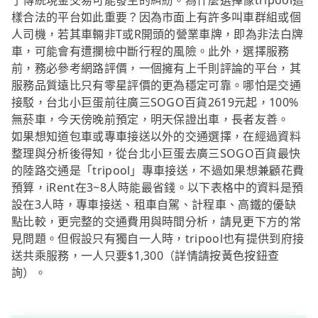
了傳統現金交易可能發生的糾紛。為什麼選擇像tripool這
樣合法的平台如此重要？因為市面上有許多叫車群組或個
人司機，若其車輛非T或R開頭的營業車牌，即為非法白牌
車，可能會有遭攔檢中斷行程的風險。此外，選擇服務
前，務必參考網路評價，一個擁有上千則評論的平台，其
服務品質遠比只有零星評價的更為穩定可靠。哪怕是交通
接駁，台北小巨蛋前往廣三SOGO百貨2619元起，100%
無菸車，今天傍晚前預定，明天保證出車，長者友善。
如果想知道包車或專車接送以外的交通選擇，在經過資料
整理與分析後得知，從台北小巨蛋去廣三SOGO百貨最快
的陸路交通是「tripool」專車接送，不過如果想兼顧花費
預算，iRent在3~8人時能最省錢。以下表格中的資料是預
設在3人時，專車接送、租車自駕、計程車、高鐵的優缺
點比較，更完整的交通費用與時間分析，請見更下方的常
見問題。但假設只有獨自一人時，tripool也有提供到府接
送共乘服務，一人只要$1,300（詳情請按黃色按鈕查
詢）。