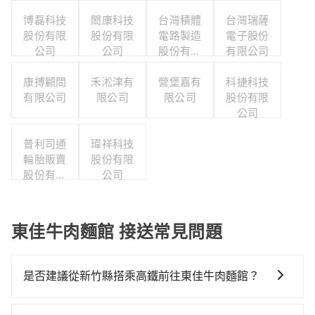
博磊科技
閎康科技
台灣積體
台灣瑞薩
股份有限
股份有限
電路製造
電子股份
公司
公司
股份有限
有限公司
公司
康搏顧問
禾淞津有
營堡嘉有
科捷科技
有限公司
限公司
限公司
股份有限
公司
普利司通
瑋祥科技
輪胎販賣
股份有限
股份有限
公司
公司
東佳牛肉麵館 接送常見問題
是否建議從新竹縣搭乘高鐵前往東佳牛肉麵館？
若要從新竹縣搭高鐵前往東佳牛肉麵館，高鐵較貴、費