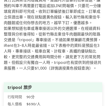
費方式與無任何隱藏費用，是國內外旅客的包車首選，讓
預約叫車不再需要打電話或加LINE問報價，只要花一分鐘
填寫資料即可完成，收到訂單編號後訂單即成立，訂單成
立保證出車。現在就點選黃色按鈕，輸入新竹縣和東佳牛
肉麵館或任何你想去的地方，越早下訂，優惠越多。
如果想知道包車或專車接送以外的交通選擇，在經過資料
整理與分析後得知，從新竹縣去東佳牛肉麵館最快的陸路
交通是「tripool」專車接送，不過如果想兼顧花費預算，
iRent在3~8人時能最省錢。以下表格中的資料是預設在3
人時，專車接送、租車自駕、計程車、高鐵的優缺點比
較，更完整的交通費用與時間分析，請見更下方的常見問
題。但假設只有獨自一人時，tripool也有提供到府接送共
乘服務，一人只要$1,000（詳情請按黃色按鈕查詢）。
tripool 旅步
行程時間
90分
每人價格
$690/人