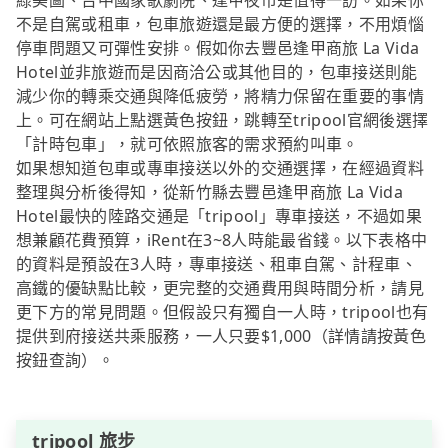
綠美圖、台中國家歌劇院、逢甲夜市是值得一訪。如果你
不是自駕或租車，包車旅遊還是最方便的選擇，不用煩惱
停車問題又可彈性安排。假如你去豐邑逢甲商旅 La Vida
Hotel並非旅遊而是因商洽公或其他目的，包車接送則能
減少你的轉乘交通與降低疲勞，將精力保留在重要的事情
上。可在網站上點選黃色按鈕，跳轉至tripool官網後選擇
「計時包車」，就可依照旅客的需求預約叫車。
如果想知道包車或專車接送以外的交通選擇，在經過資料
整理與分析後得知，從新竹縣去豐邑逢甲商旅 La Vida
Hotel最快的陸路交通是「tripool」專車接送，不過如果
想兼顧花費預算，iRent在3~8人時能最省錢。以下表格中
的資料是預設在3人時，專車接送、租車自駕、計程車、
高鐵的優缺點比較，更完整的交通費用與時間分析，請見
更下方的常見問題。但假設只有獨自一人時，tripool也有
提供到府接送共乘服務，一人只要$1,000（詳情請按黃色
按鈕查詢）。
tripool 旅步