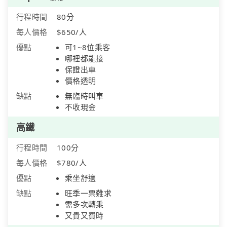
行程時間
80分
每人價格
$650/人
優點
可1~8位乘客
哪裡都能接
保證出車
價格透明
缺點
無臨時叫車
不收現金
高鐵
行程時間
100分
每人價格
$780/人
優點
乘坐舒適
缺點
旺季一票難求
需多次轉乘
又貴又費時