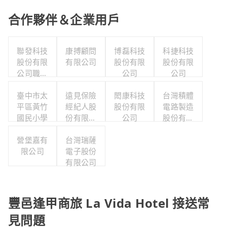
合作夥伴＆企業用戶
聯發科技
康搏顧問
博磊科技
科捷科技
股份有限
有限公司
股份有限
股份有限
公司職工
公司
公司
福利委員
臺中市太
會
遠見保險
閎康科技
台灣積體
平區黃竹
經紀人股
股份有限
電路製造
國民小學
份有限公
公司
股份有限
司
公司
營堡嘉有
台灣瑞薩
限公司
電子股份
有限公司
豐邑逢甲商旅 La Vida Hotel 接送常
見問題