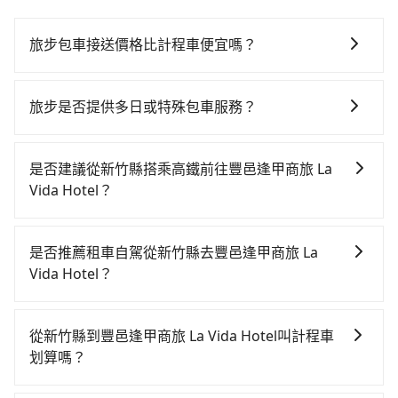
旅步包車接送價格比計程車便宜嗎？
旅步的車資採固定費率與計程車需依行駛距離計費、且
遇塞車、停紅燈時等低速行駛時還需額外加價不同，旅
旅步是否提供多日或特殊包車服務？
步費用比計程車低，且能讓您更能輕鬆掌握交通開支。
若您有多日或特殊包車需求，您可以先來信旅步，會有
專人回覆您。
是否建議從新竹縣搭乘高鐵前往豐邑逢甲商旅 La
Vida Hotel？
若要從新竹縣搭高鐵前往豐邑逢甲商旅 La Vida Hotel，
高鐵較貴、費時、轉車麻煩，且難叫計程車前往高鐵
是否推薦租車自駕從新竹縣去豐邑逢甲商旅 La
站！從最早07:02一直到23:32，新竹-台中一天最多有61
Vida Hotel？
班次高鐵可搭乘。假設從新竹縣關西鎮前往最靠近的新
如果你有台灣駕照且對自己駕駛技術有信心，且在車上
竹高鐵站，叫一輛計程車花費約800元、車程約35分
時不需要閉目養神（因為要自己開車），最重要的是你
鐘。抵達高鐵站後，步行進站、現場購票並於月台排隊
從新竹縣到豐邑逢甲商旅 La Vida Hotel叫計程車
當天就要來回，那在新竹路邊可隨租隨借的iRent應該是
的時間約15分鐘，再乘坐24~32分鐘（平均27分）的高
划算嗎？
你最便宜選擇。註冊完iRent的app後，可以每小時
鐵從新竹站前往台中高鐵站，每人票價410元，再用10
如選擇小黃直達，在新竹可以透過app叫車的有55688台
$115~205承租小轎車，每公里再額外加收$3.2，從新竹