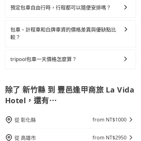
分鐘出站、等待車站前排班的計程車，搭上小黃後約花
灣大車隊、Uber、Line Taxi、Yoxi等。依照里程跳錶計
縣（關西鎮）到豐邑逢甲商旅 La Vida Hotel的花費預估
20分鐘、車費300元後，抵達豐邑逢甲商旅 La Vida
預定包車自由行時，行程都可以隨便安排嗎？
算，價格約為2,845~3,400元間，但如改預約tripool可
為$1,550~2,050（金額差異來自於平假日、車款差異、
Hotel (台中市西屯區) 的目的地。全程加上轉車時間共1
只要不超出您選用的用車時間及行程總公里數，且行程
省高達$1,400。但如果你無法提前預約，或偏好臨時叫
抵達目的地後多久原路返回），雖已將eTag和可能的每
小時42分鐘，假設3位同行，高鐵加轉乘之平均每人花費
沒有到達海拔1500公里以上的山區，行程都是可以依照
車，那要注意新竹縣僅有合法計程車約730輛，計程車密
小時40元路邊停車費用預估進去，但額外的汽車保險與
包車、計程車和白牌車資的價格差異與優缺點比
為780元。不過新竹縣領有合法執照的計程車僅有700多
您的需求安排的。
度為雙北的1.3%，也就是說要臨時叫到小黃的難度是台
可能的罰單都需自付。再者，和運的iRent只提供最基本
較？
輛，計程車的密度為雙北的1.3%，換句話說，臨時要叫
北或新北的80倍之多。綜合以上，無論在價格或服務品
的車型，如Toyota Yaris、Prius C、Vios這類乘坐體驗
小黃的難度是雙北大城市的80倍。但如果全程使用
包車、計程車或白牌車。主要價格差異和優缺點如下： -
質上，tripool都是你從新竹縣到豐邑逢甲商旅 La Vida
較差的車款，如果人數超過四位，更是沒有較大的七人
tripool並到府專車接送，則每人平均花費約650元，費
包車：優點是搭乘舒適可以根據自己的需求安排時間和
Hotel的最佳選擇。
tripool包車一天價格怎麼算？
座或九人座可供選擇，而且無人租車最令人詬病的就是
時1小時20分鐘。選擇搭乘高鐵而不預約包車，不僅每人
地點上車較客製化。此外，司機還會提供各種旅遊建議
車況，打開車門才發現仍有上一組乘客遺留的垃圾或者
至少額外負擔130元車資，而且更會額外浪費22分鐘在
因包車費用會隨著您選用2-12小時不等的包車時數、所
與資訊。長途接送價格比計程車車資更優惠。 - 計程
撞凹的車門仍未被修理，每一次租車都好像在開樂透一
轉乘與等車上，現在還不馬上來預約tripool！如果你僅
需行程的公里數及車型而有所不同，建議可以直接上旅
車：優點是24小時隨叫隨到，價格按錶計費，但若遇交
樣。另外，偶爾也會遇到明明已經預約了時間但上一位
有兩位乘車，也可參考tripool的拼車共乘服務，最多可
步官網一鍵查價，即時試算您包車費用，清楚透明，且
除了 新竹縣 到 豐邑逢甲商旅 La Vida
通塞車時亦會加收延遲費用，一般屬短程接駁為主。 -
用戶卻遲遲尚未歸還，又或者要還車時卻偏偏找不到停
再節省50%的交通費用。
無隱藏費用。
白牌車：優點是價格相對較低，有的還可喊價。但安全
車位，對於急著用車或者要載其他乘客的人來說就有不
Hotel，還有⋯
性和服務質量無法保障，需要自行承擔風險，遇到狀況
小的風險。最後，雖然路邊隨租隨還看似方便，但實際
事後也無法申訴退費。
使用時還是有其區域的限制，實際可停靠的地點與你的
from NT$
1000
從
彰化縣
上下車地點仍有段距離，在遇到下雨天或者載行李時，
就顯得非常不便。
from NT$
2950
從
高雄市