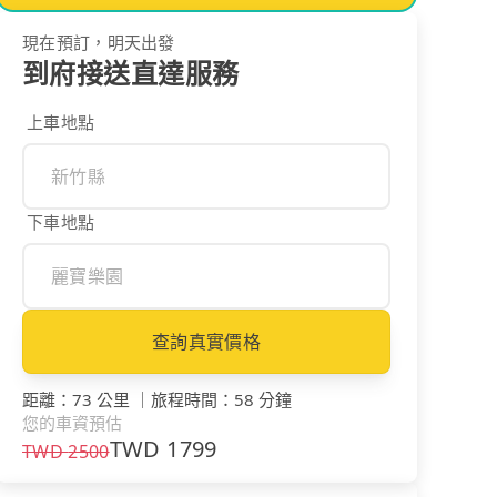
現在預訂，明天出發
到府接送直達服務
上車地點
下車地點
查詢真實價格
距離
：
73 公里
｜
旅程時間
：
58 分鐘
您的車資預估
TWD
1799
TWD
2500