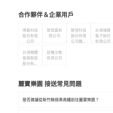
合作夥伴＆企業用戶
博磊科技
營堡嘉有
聯發科技
台灣瑞薩
股份有限
限公司
股份有限
電子股份
公司
公司職工
有限公司
福利委員
台灣積體
迎曦文教
會
電路製造
有限公司
股份有限
公司
麗寶樂園 接送常見問題
是否建議從新竹縣搭乘高鐵前往麗寶樂園？
若要從新竹縣搭高鐵前往麗寶樂園，高鐵較貴、費時