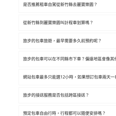
到23:32，新竹-台中一天最多有61班次高鐵可
是否推薦租車自駕從新竹縣去麗寶樂園？
車花費約800元、車程約35分鐘。抵達高鐵站後，
如果你有台灣駕照且對自己駕駛技術有信心，且在
24~32分鐘（平均27分）的高鐵從新竹站前往台
天就要來回，那在新竹路邊可隨租隨借的iRent應該
的計程車，搭上小黃後約花40分鐘、車費900元後
從新竹縣到麗寶樂園叫計程車划算嗎？
$115~205承租小轎車，每公里再額外加收$3.
共2小時1分鐘，假設一人獨行，交通費總計2,11
如選擇小黃直達，在新竹可以透過app叫車的有55688台
$1,050~1,550（金額差異來自於平假日、車款
的密度為雙北的1.3%，換句話說，臨時要叫小黃的難
算，價格約為1,895~2,300元間，但如改預約tr
時40元路邊停車費用預估進去，但額外的汽車保險與
車接送，則僅需花費約1,800元，費時58分鐘。
旅步的包車旅遊，最早需要多久前預約呢？
那要注意新竹縣僅有合法計程車約730輛，計程車密
車型，如Toyota Yaris、Prius C、Vio
且更會額外浪費63分鐘在轉乘與等車上，現在還不馬上
當您的行程確定後，建議盡早預訂包車服務，因為
新北的80倍之多。綜合以上，無論在價格或服務品質
或九人座可供選擇，而且無人租車最令人詬病的就
不妨趁早訂購，享受更划算的價格。
的車門仍未被修理，每一次租車都好像在開樂透一
旅步的包車可以在不同縣市下車？偏遠地區會像其
遲遲尚未歸還，又或者要還車時卻偏偏找不到停車
旅步的包車服務非常方便，您可以在不同縣市下車
險。最後，雖然路邊隨租隨還看似方便，但實際使
用，不會像其他業者那樣收取額外費用。但如果您
網站包車最多只能選12小時，如果想訂包車兩天
點仍有段距離，在遇到下雨天或者載行李時，就顯
付額外的費用，不過別擔心，您可以透過旅步官網
旅步的包車服務是以一天一張訂單的方式計算，如
行程。另外，目前旅步只提供接送服務，暫不提供
旅步的接送服務是否包括跨區接送？
是的，旅步的接送服務包括跨區接送。無論您是台
舒適地送達台灣各地的目的地。
預定包車自由行時，行程都可以隨便安排嗎？