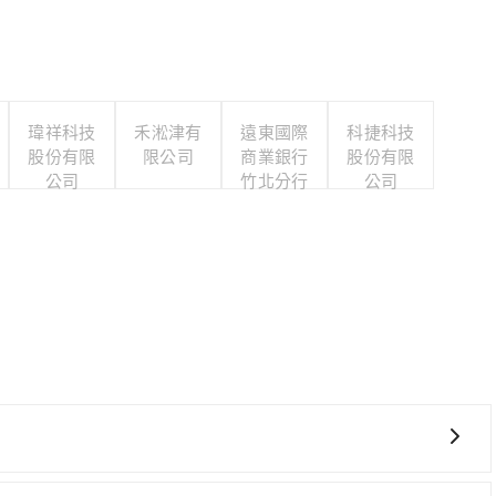
瑋祥科技
禾淞津有
遠東國際
科捷科技
股份有限
限公司
商業銀行
股份有限
公司
竹北分行
公司
、轉車麻煩，且難叫計程車前往高鐵站！從最早07:02一直