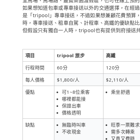
里馬場、馬場路、麗寶樂園渡假區，也可在線上預約時
如果想知道包車或專車接送以外的交通選擇，在經過
是「tripool」專車接送，不過如果想兼顧花費預算
時，專車接送、租車自駕、計程車、高鐵的優缺點比
但假設只有獨自一人時，tripool也有提供到府接
項目
tripool 旅步
高鐵
行程時間
60分
120分
每人價格
$1,800/人
$2,110/人
優點
可1~8位乘客
乘坐舒適
哪裡都能接
保證出車
價格透明
缺點
無臨時叫車
旺季一票難求
不收現金
需多次轉乘
又貴又費時