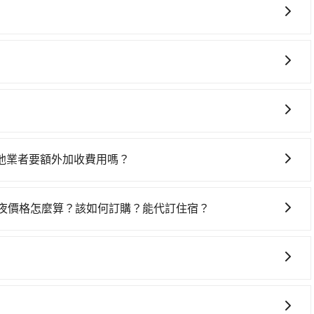
搭乘。假設從新竹縣關西鎮前往最靠近的新竹高鐵站，叫一輛計程
步行進站、現場購票並於月台排隊的時間約15分鐘，再乘坐
車上時不需要閉目養神（因為要自己開車），最重要的是你當
中高鐵站，每人票價410元，再用10分鐘出站、等待車站前排班
是你最便宜選擇。註冊完iRent的app後，可以每小時
，抵達麗寶樂園 (台中市后里區) 的目的地。全程加上轉車時間
2，從新竹縣（關西鎮）到麗寶樂園的花費預估為
0元。不過新竹縣領有合法執照的計程車僅有700多輛，計程車
灣大車隊、Uber、Line Taxi、Yoxi等。依照里程跳錶計
差異、抵達目的地後多久原路返回），雖已將eTag和可能的每小
度是雙北大城市的80倍。但如果全程使用tripool並到府專
ipool可省高達$500。但如果你無法提前預約，或偏好臨時叫車，
可能的罰單都需自付。再者，和運的iRent只提供最基本的
選擇搭乘高鐵而不預約包車，不僅至少額外負擔310元車資，而
度為雙北的1.3%，也就是說要臨時叫到小黃的難度是台北或
s這類乘坐體驗較差的車款，如果人數超過四位，更是沒有較大的七人座
來預約tripool！
旅步提供早鳥優惠，您越早預訂就能享有更優惠的價格。所以
上，tripool都是你從新竹縣到麗寶樂園的最佳選擇。
是車況，打開車門才發現仍有上一組乘客遺留的垃圾或者撞凹
樣。另外，偶爾也會遇到明明已經預約了時間但上一位用戶卻
他業者要額外加收費用嗎？
位，對於急著用車或者要載其他乘客的人來說就有不小的風
。對於偏遠地區，我們提供的價格已經包含了所有基本的費
用時還是有其區域的限制，實際可停靠的地點與你的上下車地
需要前往的地點屬於高海拔山區等特殊地點，就可能會需要支
一夜價格怎麼算？該如何訂購？能代訂住宿？
得非常不便。
查詢到具體的費用。
果您需要連續兩天的包車服務，可以在官網上分開預定兩天的
代訂住宿服務。
灣哪一個角落出發，旅步都能提供跨區接送服務，將您安全、