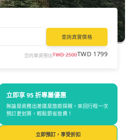
查詢真實價格
TWD
1799
TWD
2500
您的車資預估
立即享 95 折專屬優惠
無論是商務出差還是旅遊探親，來回行程一次
預訂更划算，輕鬆節省旅費！
立即預訂，享受折扣