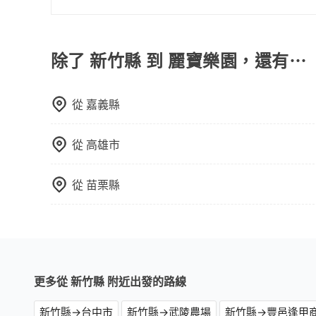
只要不超出您選用的用車時間及行程總公里數，且行
的需求安排的。
除了 新竹縣 到 麗寶樂園，還有⋯
從
嘉義縣
從
高雄市
從
苗栗縣
更多從 新竹縣 附近出發的路線
新竹縣→台中市
新竹縣→武陵農場
新竹縣→豐邑逢甲商旅 L