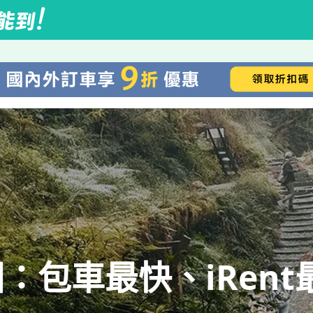
園
：包車最快、iRent