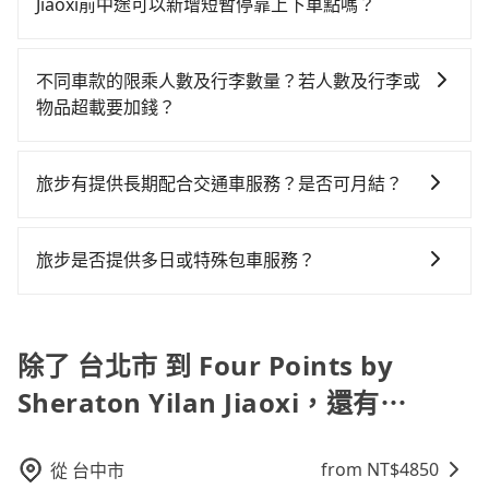
出遊時安全更有保障。
車服務可再更便宜。但如果要考慮到回程，宜蘭縣僅有
車保險與可能的罰單都需自付。再者，和運的iRent只提
Jiaoxi前中途可以新增短暫停靠上下車點嗎？
全程使用tripool並到府專車接送，則每人平均花費約
合法計程車約750輛，數量約為台北市的2%、密度僅雙
供最基本的車型，如Toyota Yaris、Prius C、Vios這類
340元，費時48分鐘。選擇搭乘高鐵而不預約包車，不
tripool有提供多點上下車接送服務，線上預約從台北市
北的0.9%，其叫車的難度是雙北市的120倍。雖然台北
乘坐體驗較差的車款，如果人數超過四位，更是沒有較
僅每人至少額外負擔140元車資，而且更會額外浪費61
前往Four Points by Sheraton Yilan Jiaoxi的途中可備
市區到Four Points by Sheraton Yilan Jiaoxi的跳表小
不同車款的限乘人數及行李數量？若人數及行李或
大的七人座或九人座可供選擇，而且無人租車最令人詬
分鐘在轉乘與等車上，現在還不馬上來預約tripool！如
註加點。每個加點位置，前後額外里程數5公里內加收
黃可能較為便宜，但當你們人數超過四位時，叫兩輛計
物品超載要加錢？
病的就是車況，打開車門才發現仍有上一組乘客遺留的
果你是三人以下要乘車，也可參考tripool的拼車共乘服
200元。雖然可能有些路線完全順路，但是司機多點停靠
程車的費用就貴了，改預約一輛tripool的九人座廂型車
垃圾或者撞凹的車門仍未被修理，每一次租車都好像在
務，最多可再節省50%的交通費用。
我們提供不同種類的車輛，讓您根據需求選擇最適合您
就會有額外的等待時間，收取額外費用是必要的補償。
最高可省$700。
開樂透一樣。另外，偶爾也會遇到明明已經預約了時間
的車型。 五人座驕車可乘坐三位乘客，並可攜帶三個隨
旅步有提供長期配合交通車服務？是否可月結？
但上一位用戶卻遲遲尚未歸還，又或者要還車時卻偏偏
身行李與兩個30吋行李箱 五人座休旅車可乘坐四位乘
找不到停車位，對於急著用車或者要載其他乘客的人來
如果您需要特殊的用車服務，請透過電子郵件
客，並可攜帶四個隨身行李與三個30吋行李箱 九人座廂
說就有不小的風險。最後，雖然路邊隨租隨還看似方
booking@tripool.app聯繫我們，我們的專人將協助回
型車可乘坐八位乘客，並可攜帶八個隨身行李與六個30
旅步是否提供多日或特殊包車服務？
便，但實際使用時還是有其區域的限制，實際可停靠的
覆您的需求，並確認是否能安排符合您需求的用車服
吋行李箱。 為了確保行車安全及遵守相關法規，我們不
地點與你的上下車地點仍有段距離，在遇到下雨天或者
若您有多日或特殊包車需求，您可以先來信旅步，會有
務。
能超載人數。 如果您攜帶的行李或物品較多，我們會根
載行李時，就顯得非常不便。
專人回覆您。
據情況收取微搬家費用，費用在300至500元之間。
除了 台北市 到 Four Points by
Sheraton Yilan Jiaoxi，還有⋯
from NT$
4850
從
台中市