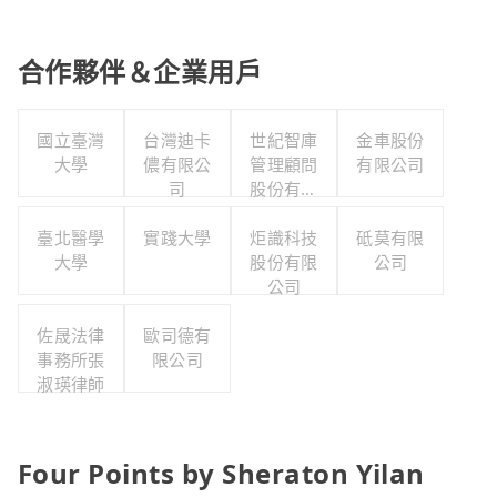
合作夥伴＆企業用戶
國立臺灣
台灣迪卡
世紀智庫
金車股份
大學
儂有限公
管理顧問
有限公司
司
股份有限
公司
臺北醫學
實踐大學
炬識科技
砥莫有限
大學
股份有限
公司
公司
佐晟法律
歐司德有
事務所張
限公司
淑瑛律師
Four Points by Sheraton Yilan