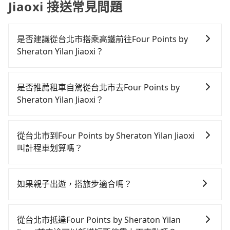
Jiaoxi 接送常見問題
是否建議從台北市搭乘高鐵前往Four Points by
Sheraton Yilan Jiaoxi？
從台北搭高鐵去Four Points by Sheraton Yilan Jiaoxi
絕非最佳選擇，高鐵較貴、費時、轉車麻煩！台北-南港
是否推薦租車自駕從台北市去Four Points by
雖然一天最多時有103班車次，從最早07:12到23:52，
Sheraton Yilan Jiaoxi？
過了末班車到清晨的時段，還是要找其他交通方案。假
如果你有台灣駕照且對自己駕駛技術有信心，且在車上
設從台北市大安區前往最靠近的台北高鐵站，叫一輛計
時不需要閉目養神（因為要自己開車），最重要的是你
程車花費約200元、車程約20分鐘。抵達高鐵站後，步
從台北市到Four Points by Sheraton Yilan Jiaoxi
當天就要來回，那在台北路邊可隨租隨借的iRent應該是
行進站、現場購票並於月台排隊的時間約25分鐘，再乘
叫計程車划算嗎？
你最便宜選擇。註冊完iRent的app後，可以每小時
坐7~9分鐘（平均8分）的高鐵從台北站前往南港高鐵
如選擇小黃直達，在台北可以透過app叫車的有55688台
$115~205承租小轎車，每公里再額外加收$3.2，從台北
站，每人票價40元，再用10分鐘出站、等待車站前排班
灣大車隊、Uber、Line Taxi、Yoxi等，如果在路邊攔不
市（大安區）到Four Points by Sheraton Yilan Jiaoxi
的計程車，搭上小黃後約花50分鐘、車費900元後，抵
如果親子出遊，搭旅步適合嗎？
到車，也可考慮打電話至附近的計程車隊，如建國計程
的花費預估為$800~1,300（金額差異來自於平假日、車
達Four Points by Sheraton Yilan Jiaoxi (宜蘭縣礁溪
適合的，另外旅步也特別為您心愛的寶貝準備了兒童座
車、鑫明交通、吉利計程車等叫車看看。依照里程跳錶
款差異、抵達目的地後多久原路返回），雖已將eTag和
鄉) 的目的地。全程加上轉車時間共1小時49分鐘，假設
椅及兒童用增高墊供您選購(租借300元/個)，讓您和孩子
計算，價格約為1,190~1,400元間，若改選tripool的專
可能的每小時40元路邊停車費用預估進去，但額外的汽
從台北市抵達Four Points by Sheraton Yilan
5位同行，高鐵加轉乘之平均每人花費為480元。但如果