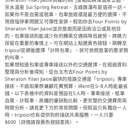
Sheraton Yilan Jiaoxi周邊的熱門景點如礁溪溫泉公園、
呆水溫泉 Sui Spring Retreat、五峰旗瀑布是值得一訪。
如果你不是自駕或租車，包車旅遊還是最方便的選擇，不
用煩惱停車問題又可彈性安排。假如你去Four Points by
Sheraton Yilan Jiaoxi並非旅遊而是因商洽公或其他目
的，包車接送則能減少你的轉乘交通與降低疲勞，將精力
保留在重要的事情上。可在網站上點選黃色按鈕，跳轉至
tripool官網後選擇「計時包車」，就可依照旅客的需求預
約叫車。
如果想知道包車或專車接送以外的交通選擇，在經過資料
整理與分析後得知，從台北市去Four Points by
Sheraton Yilan Jiaoxi最快的陸路交通是「tripool」專車
接送，不過如果想兼顧花費預算，iRent在5~8人時能最省
錢。以下表格中的資料是預設在5人時，專車接送、租車
自駕、計程車、高鐵的優缺點比較，更完整的交通費用與
時間分析，請見更下方的常見問題。但假設只有獨自一人
時，tripool也有提供到府接送共乘服務，一人只要
$600（詳情請按黃色按鈕查詢）。