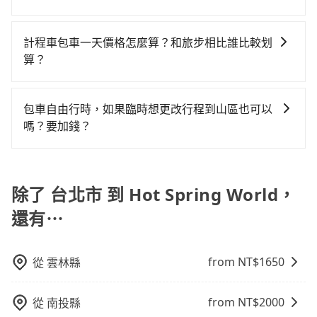
點停留的行程建議可選可客製化行程的包車，如果時間
攜帶汽車座椅，不僅家中小寶貝坐的舒適習慣。
凹的車門仍未被修理，每一次租車都好像在開樂透一
通費用。
抱歉！目前旅步的包車服務只能提供交通接送服務，暫
比較寬鬆且不介意耗時轉乘可選大眾運輸或較貴的計程
樣。另外，偶爾也會遇到明明已經預約了時間但上一位
時還沒有規劃行程的服務。
車。 旅行人數：人數多時包車較方便舒適且每個人攤提
計程車包車一天價格怎麼算？和旅步相比誰比較划
用戶卻遲遲尚未歸還，又或者要還車時卻偏偏找不到停
下來的車資也比較便宜，人數少可搭乘大眾運輸或計程
算？
車位，對於急著用車或者要載其他乘客的人來說就有不
車。 時間：需在特定時間到達目的地可選包車或計程
小的風險。最後，雖然路邊隨租隨還看似方便，但實際
計程車包車的價格通常根據時間或距離計算，包車的價
車，不趕時間即可選用大眾運輸。 便利性：需要便利性
使用時還是有其區域的限制，實際可停靠的地點與你的
格通常是根據時間或距離來計算，而且在不同城市和地
和方便性可選包車和計程車，喜歡探險和體驗當地文化
包車自由行時，如果臨時想更改行程到山區也可以
上下車地點仍有段距離，在遇到下雨天或者載行李時，
區，價格可能有所不同。另外，計程車包車價格也可能
則可搭乘大眾運輸。
嗎？要加錢？
就顯得非常不便。
會因為交通狀況等因素而有所變動。因此，在預定包車
可以的，當您的旅程需要穿越山區或是高海拔地區時，
之前，最好先詢問清楚具體價格和注意事項。相比之
旅步可能會根據行經的路線是否超過海拔1500公尺來進
下，旅步的包車服務價格相對更為透明和具體，一般是
行額外的費用收取。但是，這些費用會在您下訂單後、
除了 台北市 到 Hot Spring World，
按照包車時間和里程、車型來計費，價格在網站上公開
出發前先與您進行確認，確保您明確知道所有的費用。
透明，方便客戶可以更加準確地了解行程所需時間和費
還有⋯
我們會透過Email的方式向您說明收費細節，讓您能更放
用。
心地享受旅步為您提供的服務。
from NT$
1650
從
雲林縣
from NT$
2000
從
南投縣