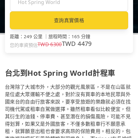
查詢真實價格
距離
：
249 公里
｜
旅程時間
：
165 分鐘
TWD
4479
TWD
6300
您的車資預估
台北到Hot Spring World計程車
台灣除了大城市外，大部分的觀光風景區，不是在山區就
是位處大眾運輸不便之處，對於沒有買車的本地民眾與外
國來台的自由行旅客來說，要享受旅遊的樂趣就必須在找
司機代駕或租車自駕做選擇。雖然租車看似比較便宜，但
其衍生的油錢、停車費、甚至潛在的損傷風險，可能不見
得划算，如果又是外國旅客，不僅多數租車行不願意承
租，就算願意出租也會要求高昂的保險費用。相反的，包