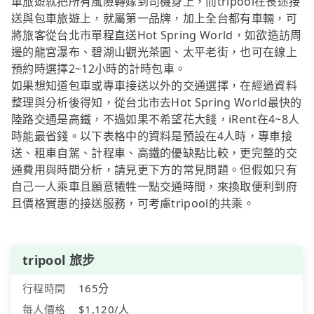
車旅遊就把所有風險轉嫁到司機身上，而tripool在長途接
送與包車旅遊上，就屬第一品牌，加上全台都有車輛，可
將旅客從台北市單程直送Hot Spring World，如欲造訪周
邊的龍宮瀑布、碧湖山觀光茶園、太平老街，也可在線上
預約時選擇2~12小時的計時包車。
如果想知道包車或專車接送以外的交通選擇，在經過資料
整理與分析後得知，從台北市去Hot Spring World最快的
陸路交通是高鐵，不過如果不希望花大錢，iRent在4~8人
時能最省錢。以下表格中的資料是預設在4人時，專車接
送、租車自駕、計程車、高鐵的優缺點比較，更完整的交
通費用與時間分析，請見更下方的常見問題。但假如只有
自己一人乘車且願意犧牲一點交通時間，來換取便利到府
且價格實惠的接送服務，可考慮tripool的共乘。
tripool 旅步
行程時間
165分
每人價格
$1,120/人