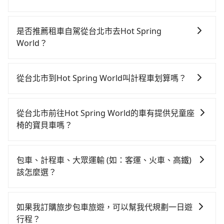
若要從台北市區搭高鐵前往Hot Spring World，高鐵乘
坐舒適、省時、較貴！不過從最早一班車06:26到末班車
是否推薦租車自駕從台北市去Hot Spring
21:56，台北-雲林一天最多僅26班次，如果行程緊湊或
World？
趕不上末班車，那就該考慮預約專車接送。假設從台北
如果你有台灣駕照且對自己駕駛技術有信心，且在車上
市中正區步行或搭乘公車前往台北高鐵站，接著在站內
時不需要閉目養神（因為要自己開車），最重要的是你
購買高鐵票、通過閘口、並在月台上等待列車的到來，
從台北市到Hot Spring World叫計程車划算嗎？
當天就要來回，那在台北路邊可隨租隨借的iRent應該是
大概又過了25分鐘，再乘坐75~89分鐘（平均83分）的
如選擇小黃直達，在台北可以透過app叫車的有55688台
你最便宜選擇。註冊完iRent的app後，可以每小時
高鐵從台北站前往雲林高鐵站，每人票價930元，再用5
灣大車隊、Uber、Line Taxi、Yoxi等，如果在路邊攔不
$115~205承租小轎車，每公里再額外加收$3.2，從台北
分鐘出站、等待車站前排班的計程車，搭上小黃後約花
從台北市前往Hot Spring World的車有提供兒童座
到車，也可考慮打電話至附近的計程車隊，如新風交
市（中正區）到Hot Spring World的花費預估為
40分鐘、車費800元後，抵達Hot Spring World (嘉義
椅的寶貝車嗎？
通、日昇計程車、北松衛星車隊等叫車看看。依照里程
$3,150~3,800（金額差異來自於平假日、車款差異、抵
縣梅山鄉) 的目的地。全程加上轉車時間共2小時29分
台灣法律有規定，無論年紀大小，所有乘客乘車時均需
跳錶計算，價格約為6,265~7,500元間，但如改預約
達目的地後多久原路返回），雖已將eTag和可能的每小
鐘，假設4位同行，高鐵加轉乘之平均每人花費為1,130
繫好安全帶，如四歲以下或身高不足的幼童無法正常綁
tripool可省高達$3,000。但如果要考慮到回程，嘉義縣
時40元路邊停車費用預估進去，但額外的汽車保險與可
包車、計程車、大眾運輸 (如：客運、火車、高鐵)
元。但如果全程使用tripool並到府專車接送，則每人平
安全帶，則需使用嬰兒/兒童座椅或輔以增高墊。如有幼
僅有合法計程車約330輛，數量約為台北市的1%、密度
能的罰單都需自付。再者，和運的iRent只提供最基本的
該怎麼選？
均花費約1,120元，費時2小時45分鐘。長距離移動確實
童同行，在預訂tripool的寶貝車時，可以直接在網站勾
僅雙北的0.4%，其叫車的難度是雙北市的240倍。綜合
車型，如Toyota Yaris、Prius C、Vios這類乘坐體驗較
搭乘高鐵可以比坐車快16分鐘，但卻要額外支出約40元
在選擇交通方式時，您可依下列建議的考慮因素做選
選租用適合1~4歲的兒童汽車座椅或4歲以上的增高墊，
以上，無論在價格或服務品質上，tripool都是你從台北
差的車款，如果人數超過四位，更是沒有較大的七人座
的交通費，所以對於不是這麼趕時間的人來說，預約
擇： 預算：不同交通工具價格不同，可先確定您的預
如有新生兒需要0~1歲的嬰兒後向汽座，可先向客服人員
市到Hot Spring World的最佳選擇。
如果我訂購旅步包車旅遊，可以幫我代規劃一日遊
或九人座可供選擇，而且無人租車最令人詬病的就是車
tripool還是比較划算的。如果你是三人以下要乘車，也
算。計程車最貴，而大眾運輸通常較便宜。 行程：需多
確認庫存再行租用，每個300元。當然，更鼓勵父母自行
行程？
況，打開車門才發現仍有上一組乘客遺留的垃圾或者撞
可參考tripool的拼車共乘服務，最多可再節省50%的交