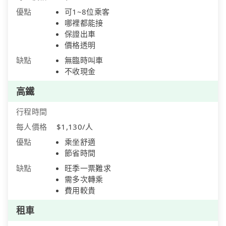
優點
可1~8位乘客
哪裡都能接
保證出車
價格透明
缺點
無臨時叫車
不收現金
高鐵
行程時間
每人價格
$1,130/人
優點
乘坐舒適
節省時間
缺點
旺季一票難求
需多次轉乘
費用較貴
租車