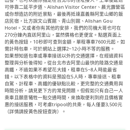
出發，也可以由你指定在台北市的住址接人，上車後延途
可停靠二延平步道、Alishan Visitor Center、晨光露營區
或你想造訪的附近景點，最後再抵達嘉義縣阿里山鄉的飯
店民宿，比方說文山賓館、青山別館、Alishan Gou
Hotel。又或者你有其他的安排，我們的司機大哥也可在
270分鐘內直送阿里山，當然價格也更便宜。點選頁面上
的黃色按鈕，10秒即可查到金額，單程專車7600元起，如
需計時包車，可於網站上選擇2~12小時不等的服務。
如果想知道包車或專車接送以外的交通選擇，在經過資料
整理與分析後得知，從台北市去阿里山最快的陸路交通是
高鐵，不過如果不希望花大錢，租車在5~8人時能最省
錢。以下表格中的資料是預設在5人時，專車接送、租車
自駕、計程車、高鐵的優缺點比較，更完整的交通費用與
時間分析，請見更下方的常見問題。但假如只有自己一人
乘車且願意犧牲一點交通時間，來換取便利到府且價格實
惠的接送服務，可考慮tripool的共乘，每人僅要3,500元
（詳情請按黃色按鈕查詢）。