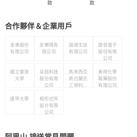
款
款
合作夥伴＆企業用戶
金車股份
友樂晴有
固德生技
啟發電子
有限公司
限公司
有限公司
股份有限
公司
國立臺灣
采鈺科技
馬來西亞
美時化學
大學
股份有限
商白蘭氏
製藥股份
公司
三得利股
有限公司
份有限公
逢甲大學
相形式所
司台灣分
設計有限
公司
公司
阿里山 接送常見問題