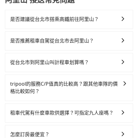
是否建議從台北市搭乘高鐵前往阿里山？
若要從台北市區搭高鐵前往阿里山，高鐵省時、較貴！
從最早06:26一直到22:16，台北-嘉義一天最多有59班次
是否推薦租車自駕從台北市去阿里山？
高鐵可搭乘。假設從台北市中正區步行或搭乘公車前往
如你有駕照又不排斥自駕，且又不需要利用移動的時間
台北高鐵站，接著在站內購買高鐵票、通過閘口、並在
在車上休息，那在台北市中正區有約30間租車車行，比
月台上等待列車的到來，大概又過了25分鐘，再乘坐
從台北市到阿里山叫計程車划算嗎？
方說步步小客車租賃、台火開發、全家租車。一般租車
73~103分鐘（平均91分）的高鐵從台北站前往嘉義高鐵
如選擇小黃直達，在台北可以透過app叫車的有55688台
以天為單位，小轎車如Toyota Altis、Nissan Tiida，一
站，每人票價1,080元，再用5分鐘出站、等待車站前排
灣大車隊、Uber、Line Taxi、Yoxi等，如果在路邊攔不
天租金約$1,500，九人座如Hyundai Starex或
班的計程車，搭上小黃後約花145分鐘、車費2,600元
tripool的服務C/P值真的比較高？跟其他車隊的價
到車，也可考慮打電話至附近的計程車隊，如多元化計
Volkswagen T5，一天$4,500起，油錢（每公里約3
後，抵達阿里山 (嘉義縣阿里山鄉) 的目的地。全程加上
格比較如何？
程車、歐亞交通、聖欽衛星車隊等叫車看看。依照里程
元）、eTag（每公里約1元）、路邊停車（每小時約40
轉車時間共4小時23分鐘，假設5位同行，高鐵加轉乘之
在服務品質許可下，乘客當然希望價格越便宜越好，而
跳錶計算，價格約為8,215~9,900元間，但如改預約
元）、保險費、罰單另計多數租車合約上都會載明每日
平均每人花費為2,120元。但如果全程使用tripool並到
市場上稍具規模且合法經營的業者，有以短程與城市為
tripool可省高達$2,900。但如果要考慮到回程，嘉義縣
里程限定200~400公里，超過還會額外加收100~2,000
租車代駕有什麼車款供選擇？可指定九人座嗎？
府專車接送，則每人平均花費約1,840元，費時4小時30
主的台灣大車隊、大都會、LINE Taxi、Uber，機場接送
僅有合法計程車約330輛，數量約為台北市的1%、密度
元不等的費用。由於絕大多數的租車公司都沒有提供甲
分鐘。長距離移動確實搭乘高鐵可以比坐車快7分鐘，但
tripool提供的車型以五人座小轎車、休旅車與九人座箱
則有肯驛、全鋒、格上租車、和運租車，包車旅遊則是
僅雙北的0.4%，其叫車的難度是雙北市的240倍。綜合
租乙還的服務，假設你當天就往返台北市（中正區）與
卻要額外支出約1,400元的交通費，所以對於不是這麼趕
型車為主，車款品牌以豐田Toyota、福特Ford、福斯
KKDAY、KLOOK、叫車吧等。tripool旅步專注在長程
以上，無論在價格或服務品質上，tripool都是你從台北
怎麼訂房最便宜？
阿里山，預計的小轎車花費為$4,400或九人座$7,400。
時間的人來說，預約tripool還是比較划算的。如果你是