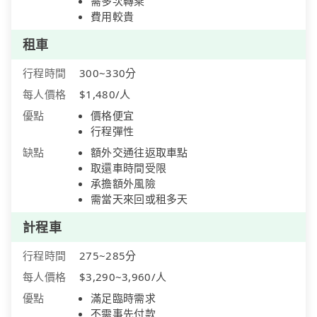
需多次轉乘
費用較貴
租車
行程時間
300~330分
每人價格
$1,480/人
優點
價格便宜
行程彈性
缺點
額外交通往返取車點
取還車時間受限
承擔額外風險
需當天來回或租多天
計程車
行程時間
275~285分
每人價格
$3,290~3,960/人
優點
滿足臨時需求
不需事先付款