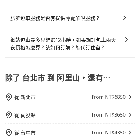
VW為主，其中也有少量進口車像凌志Lexus、特斯拉
單程接送與跨縣市計時包車，不論從哪邊去哪裡（當然
市到阿里山的最佳選擇。
當然這金額比搭計程車便宜，且在前往阿里山的途中預
三人以下要乘車，也可參考tripool的拼車共乘服務，最
現在旅客預訂飯店已經很少透過旅行社，大多是透過
Tesla、賓士Benz等高級車款。全部五年內合法營業用
也包括台北市去阿里山），全台保證出車。由於有高效
計邊開邊玩，那租車一整天確實就非常方便划算，但前
多可再節省50%的交通費用。
OTA (online travel agent) 來完成，除了可以快速依據
車，百分百無菸車，乘客均有最高500萬乘客險。如果有
的車輛調度能力，能以市價7~8折提供專車到府服務，是
旅步包車服務是否有提供導覽解說服務？
提就是犧牲了當天要開車的親友的遊玩興緻。再者，租
地區、價位、人數、特殊需求來搜尋適合的旅店與房
特殊需求或人數較多，需要大T保母車、20人座中巴、
絕大多數乘客出行的最佳選擇。
車地點可能離你的住家/辦公室/起點還有段路，且須配合
抱歉！目前旅步的包車服務暫無提供導覽服務，如果您
型，更重要的是通常價格是官網的6~8折，如果又有加入
40人座大巴或遊覽車，可特別填單並另外報價。
車行營業時間做租還動作，另外承租過程繁瑣，租還通
需要導覽服務，可事先透過電子郵件
會員或者使用特定的信用卡，還可以累積點數做現金回
網站包車最多只能選12小時，如果想訂包車兩天一
常需額外花費30分鐘做簽約與車體檢查，甚至還要先自
booking@tripool.app聯繫我們，將有專人協助回覆確
饋或未來換取免費的住房。台灣人常用的線上訂房平台
夜價格怎麼算？該如何訂購？能代訂住宿？
行加滿油，如遇到不肖業者，還車時可能遭遇各種莫名
認是否能協助安排。
有Booking.com、Agoda.com、Hotels.com、
理由而被額外收費，風險可謂不小。
旅步的包車服務是以一天一張訂單的方式計算，如果您
Expedia.com、Trip.com等。正常來說，線上刷卡付款
需要連續兩天的包車服務，可以在官網上分開預定兩天
完後預定就完成，事先不用電話確認空房，事後也不用
的行程。另外，目前旅步只提供接送服務，暫不提供代
除了 台北市 到 阿里山，還有⋯
告知付款完畢，一切都能在網路上操作。但有些較冷門
訂住宿服務。
或規模較小的飯店，有可能再多平台同時上架而發生超
賣的現象，便有可能到了現場卻沒房可住的窘境，所以
from NT$
6850
從
新北市
在預定時要不選擇評分高、評論多的飯店，不然就是還
要再人工電話與飯店確認。預訂民宿方面，如不怕麻
煩，有些時候直接打電話問的價格可能比民宿訂房網來
from NT$
3650
從
南投縣
得便宜，但缺點就是多數要匯款並再人工確認。假如不
介意多花一點錢省下這些瑣碎的事，台灣本土的AsiaYo
from NT$
4350
從
台中市
或者國際Airbnb都值得推薦。