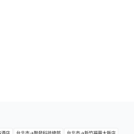
格酒店
台北市→聯發科技總部
台北市→新竹福華大飯店