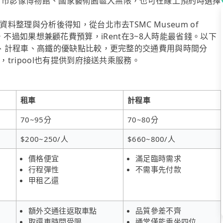
、新竹市影像博物館、國家藝術園區大無限，也可在線上預約時選擇
整理與分析後得知，從台北市去TSMC Museum of
車接送，不過如果想兼顧花費預算，iRent在3~8人時能最省錢。以下
、計程車、高鐵的優缺點比較，更完整的交通費用與時間分
ripool也有提供到府接送共乘服務。
租車
計程車
70~95分
70~80分
$200~250/人
$660~800/人
價格便宜
滿足臨時需求
行程彈性
不需事先付款
甲租乙還
額外交通往返取車點
品質參差不齊
取還車時間受限
通常僅能乘坐四位