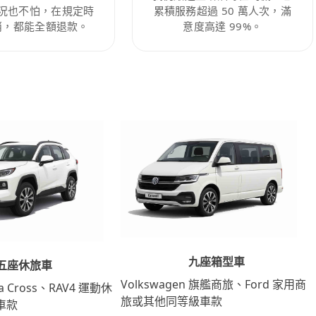
況也不怕，在規定時
累積服務超過 50 萬人次，滿
消，都能全額退款。
意度高達 99%。
九座箱型車
五座休旅車
Volkswagen 旗艦商旅、Ford 家用商
lla Cross、RAV4 運動休
旅或其他同等級車款
車款