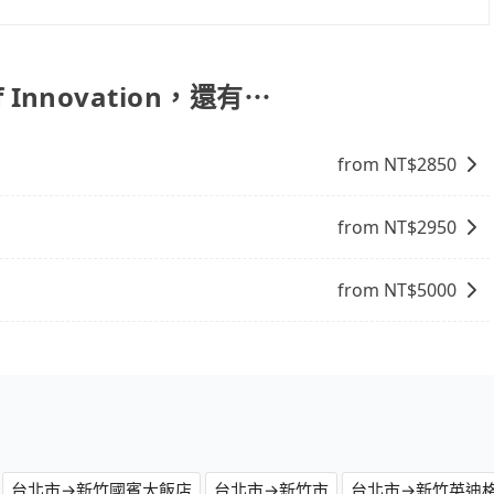
果您需要導覽服務，可事先透過電子郵件
協助回覆確認是否能協助安排。
f Innovation，還有⋯
from NT$
2850
from NT$
2950
from NT$
5000
台北市→新竹國賓大飯店
台北市→新竹市
台北市→新竹英迪