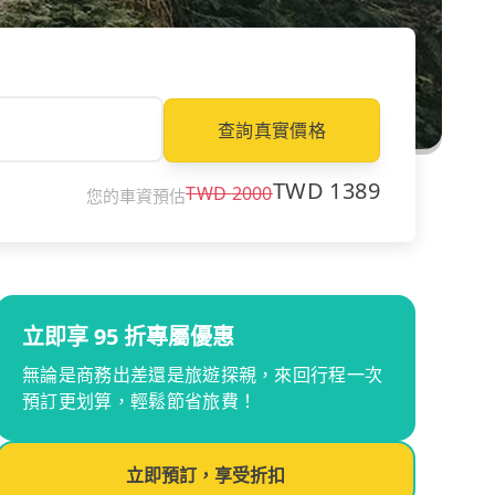
查詢真實價格
TWD
1389
TWD
2000
您的車資預估
立即享 95 折專屬優惠
無論是商務出差還是旅遊探親，來回行程一次
預訂更划算，輕鬆節省旅費！
立即預訂，享受折扣