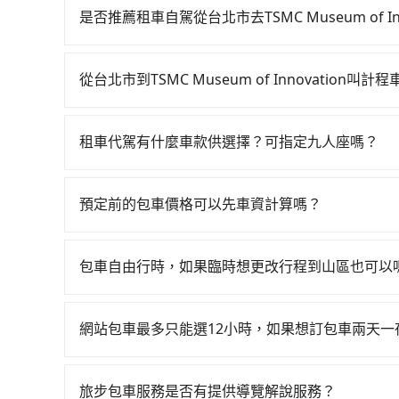
23:00，台北-新竹一天最多有61班次高鐵可搭
是否推薦租車自駕從台北市去TSMC Museum of Inn
花費約200元、車程約20分鐘。抵達高鐵站後，步
如果你有台灣駕照且對自己駕駛技術有信心，且在
30~35分鐘（平均34分）的高鐵從台北站前往新
提供甲地乙還的iRent應該適合你。註冊完iRent的
計程車，搭上小黃後約花30分鐘、車費400元後，抵達TSM
從台北市到TSMC Museum of Innovation叫
租小轎車，每公里再額外加收$3.2，從台北市（中山區）到
全程加上轉車時間共1小時46分鐘，假設3位同行，高
如選擇小黃直達，在台北可以透過app叫車的有55688台
$600~750，雖已將eTag和可能的每小時40
並到府專車接送，則每人平均花費約460元，費時
到車，也可考慮打電話至附近的計程車隊，如城市
付。再者，和運的iRent只提供最基本的車型，如Toyot
負擔30元車資，而且更會額外浪費42分鐘在轉乘與等
租車代駕有什麼車款供選擇？可指定九人座嗎？
程跳錶計算，價格約為1,965~2,400元間，但如改預
人數超過四位，更是沒有較大的七人座或九人座可
車，也可參考tripool的拼車共乘服務，最多可再節
tripool提供的車型以五人座小轎車、休旅車與九人
質上，tripool都是你從台北市到TSMC Museum of
現仍有上一組乘客遺留的垃圾或者撞凹的車門仍未
VW為主，其中也有少量進口車像凌志Lexus、特斯
到明明已經預約了時間但上一位用戶卻遲遲尚未歸
預定前的包車價格可以先車資計算嗎？
百分百無菸車，乘客均有最高500萬乘客險。如果有
要載其他乘客的人來說就有不小的風險。最後，雖
可以的，旅步的官網、APP提供24小時即時查價
座大巴或遊覽車，可特別填單並另外報價。
制，實際可停靠的地點與你的上下車地點仍有段距
包車自由行時，如果臨時想更改行程到山區也可以
可以的，當您的旅程需要穿越山區或是高海拔地區時
額外的費用收取。但是，這些費用會在您下訂單後
網站包車最多只能選12小時，如果想訂包車兩天
會透過Email的方式向您說明收費細節，讓您能更
旅步的包車服務是以一天一張訂單的方式計算，如
行程。另外，目前旅步只提供接送服務，暫不提供
旅步包車服務是否有提供導覽解說服務？