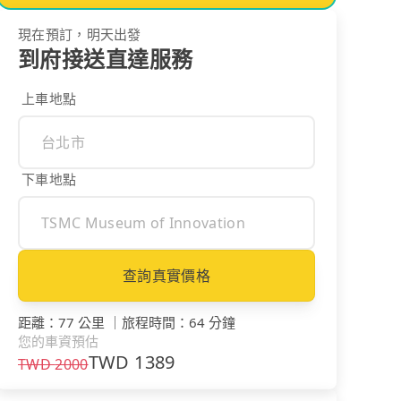
現在預訂，明天出發
到府接送直達服務
上車地點
下車地點
查詢真實價格
距離
：
77 公里
｜
旅程時間
：
64 分鐘
您的車資預估
TWD
1389
TWD
2000