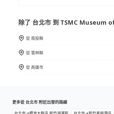
抱歉！目前旅步的包車服務暫無提供導覽服務，如
booking@tripool.app聯繫我們，將有專人
除了 台北市 到 TSMC Museum o
從
南投縣
從
雲林縣
從
高雄市
更多從 台北市 附近出發的路線
台北市→煙波大飯店 新竹湖濱館
台北市→新竹老爺酒店