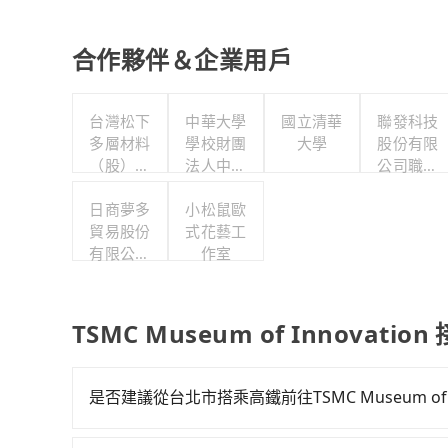
合作夥伴＆企業用戶
台灣松下
中華大學
國立清華
聯發科技
多層材料
學校財團
大學
股份有限
（股）公
法人中華
公司職工
司職工福
大學
福利委員
利委員會
日商夢多
小松鼠歐
會
貿易股份
式花藝工
有限公司
作室
台灣分公
司
TSMC Museum of Innovati
是否建議從台北市搭乘高鐵前往TSMC Museum of In
若要從台北市區搭高鐵前往TSMC Museum of I