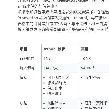
Innovation，如欲造訪周邊的城市綠洲新竹店
2~12小時的計時包車。
如果想知道包車或專車接送以外的交通選擇，在經過資料
Innovation最快的陸路交通是「tripool」專
表格中的資料是預設在3人時，專車接送、租車自駕
析，請見更下方的常見問題。但假設只有獨自一人時，t
項目
tripool 旅步
高鐵
行程時間
65分
105分
每人價格
$460/人
$490/人
優點
可1~8位乘客
乘坐舒適
哪裡都能接
保證出車
價格透明
缺點
無臨時叫車
旺季一票難求
不收現金
需多次轉乘