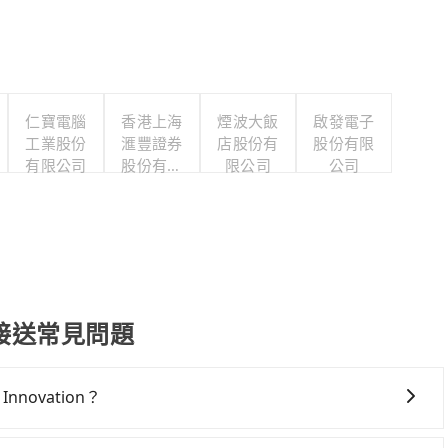
仁寶電腦
香港上海
煙波大飯
啟發電子
工業股份
滙豐證券
店股份有
股份有限
有限公司
股份有限
限公司
公司
公司
on 接送常見問題
novation？
nnovation，高鐵較貴、費時、轉車麻煩！從最早06:26一直到