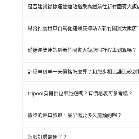
是否建議從捷運雙連站搭乘高鐵前往新竹國賓大飯
若要從捷運雙連站搭高鐵前往新竹國賓大飯店，高鐵較貴
新竹一天最多有61班次高鐵可搭乘。假設從捷運雙連
是否推薦租車自駕從捷運雙連站去新竹國賓大飯店
車花費約200元、車程約16分鐘。抵達高鐵站後，
如果你有台灣駕照且對自己駕駛技術有信心，且在
30~35分鐘（平均34分）的高鐵從台北站前往新
提供甲地乙還的iRent應該適合你。註冊完iRent的
計程車，搭上小黃後約花26分鐘、車費400元後，
從捷運雙連站到新竹國賓大飯店叫計程車划算嗎？
租小轎車，每公里再額外加收$3.2，從捷運雙連站到
間共1小時46分鐘，假設3位同行，高鐵加轉乘之平均
如選擇小黃直達，在台北可以透過app叫車的有55688台
能的每小時40元路邊停車費用預估進去，但額外的汽
送，則每人平均花費約460元，費時1小時1分鐘。
到車，也可考慮打電話至捷運雙連站附近的計程車
最基本的車型，如Toyota Yaris、Prius C
資，而且更會額外浪費45分鐘在轉乘與等車上，現在
計程車包車一天價格怎麼算？和旅步相比誰比較划
看。依照里程跳錶計算，價格約為1,965~2,400元間
的七人座或九人座可供選擇，而且無人租車最令人
tripool的拼車共乘服務，最多可再節省50%的交
計程車包車的價格通常根據時間或距離計算，包車
格或服務品質上，tripool都是你從捷運雙連站到
或者撞凹的車門仍未被修理，每一次租車都好像在
區，價格可能有所不同。另外，計程車包車價格也
位用戶卻遲遲尚未歸還，又或者要還車時卻偏偏找
tripool有提供包車旅遊嗎？有價格表可參考嗎？
前，最好先詢問清楚具體價格和注意事項。相比之
小的風險。最後，雖然路邊隨租隨還看似方便，但
tripool提供全台各地包括新竹國賓大飯店與捷
車時間和里程、車型來計費，價格在網站上公開透
下車地點仍有段距離，在遇到下雨天或者載行李時
有，可彈性選擇2~12小時的服務，滿足家族出遊
旅步的包車旅遊，最早需要多久前預約呢？
網站試算即真實價格，免去來回電話確認。一天包
當您的行程確定後，建議盡早預訂包車服務，因為
者單程專車服務者，敢大聲說我們價格絕對最划算
不妨趁早訂購，享受更划算的價格。
10人以上巴士，請來信洽詢。
怎麼訂房最便宜？