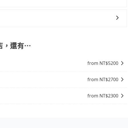
online travel agent) 來完成，除了可以快速依據地
，更重要的是通常價格是官網的6~8折，如果又有加入會員
饋或未來換取免費的住房。台灣人常用的線上訂房平台有
交通方式： 公車或客運：乘坐公車或客運到達或離開火車站，
、Expedia.com、Trip.com等。正常來說，線上刷卡付款完後預定
車站，方便快捷但昂貴。 捷運/輕軌：通過捷運或輕軌到達或
付款完畢，一切都能在網路上操作。但有些較冷門或規模較小
離開火車站，是最便利的，無需與人共乘、快速抵達。
店，還有⋯
象，便有可能到了現場卻沒房可住的窘境，所以在預定時要不
電話與飯店確認。預訂民宿方面，如不怕麻煩，有些時候直接
點就是多數要匯款並再人工確認。假如不介意多花一點錢省下
from NT$
5200
b都值得推薦。
from NT$
2700
from NT$
2300