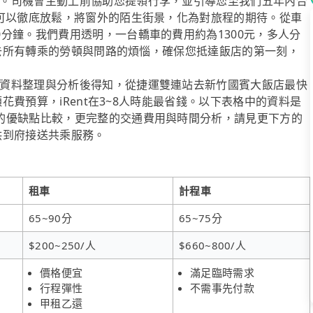
。司機會主動上前協助您提領行李，並引導您至我們五年內合
於可以徹底放鬆，將窗外的陌生街景，化為對旅程的期待。從車
分鐘。我們費用透明，一台轎車的費用約為1300元，多人分
您省去所有轉乘的勞頓與問路的煩惱，確保您抵達飯店的第一刻，
資料整理與分析後得知，從捷運雙連站去新竹國賓大飯店最快
顧花費預算，iRent在3~8人時能最省錢。以下表格中的資料是
的優缺點比較，更完整的交通費用與時間分析，請見更下方的
提供到府接送共乘服務。
租車
計程車
65~90分
65~75分
$200~250/人
$660~800/人
價格便宜
滿足臨時需求
行程彈性
不需事先付款
甲租乙還