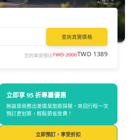
查詢真實價格
TWD
1389
TWD
2000
您的車資預估
立即享 95 折專屬優惠
無論是商務出差還是旅遊探親，來回行程一次
預訂更划算，輕鬆節省旅費！
立即預訂，享受折扣