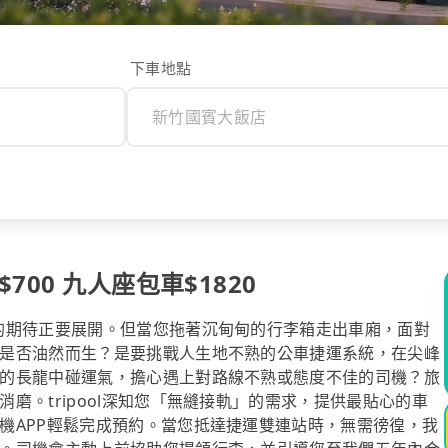
下車地點
00 九人座包車$1820
的期待正要展開。但當您拖著沉甸甸的行李箱走出車廂，面對
是否油然而生？是要挑戰人生地不熟的公車捷運系統，在尖峰
的長龍中碰運氣，擔心遇上對路線不熟或態度不佳的司機？旅
磨。tripool深知您「無縫接軌」的需求，提供最貼心的車
機APP輕鬆完成預約。當您抵達捷運雙連站時，無需徬徨，我