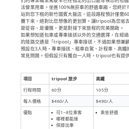
們的專業職業駕駛早已在指定的出口處等候您的蒞臨
法營業用車。坐進100%無菸車的舒適車廂，您終
站到您下榻的新竹國賓大飯店，這段路程預計僅需60
攤下來，絕對比您想像的更划算。讓tripool為
是從容、是優雅，更是對接下來旅程的完美開啟。
如果想知道包車或專車接送以外的交通選擇，在經過
的陸路交通是「tripool」專車接送，不過如果想兼
預設在3人時，專車接送、租車自駕、計程車、高鐵
常見問題。但假設只有獨自一人時，tripool也有
項目
tripool 旅步
高鐵
行程時間
60分
105分
每人價格
$460/人
$490/人
優點
可1~8位乘客
乘坐舒適
哪裡都能接
保證出車