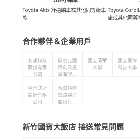
Toyota Coro
Toyota Altis 舒適轎車或其他同等級車
旅或其他同等
款
合作夥伴＆企業用戶
友訊科技
斯伯克國
國立清華
國立臺灣
股份有限
際創業投
大學
科技大學
公司
資有限公
司
相形式所
台灣積體
設計有限
電路製造
公司
股份有限
公司
新竹國賓大飯店 接送常見問題