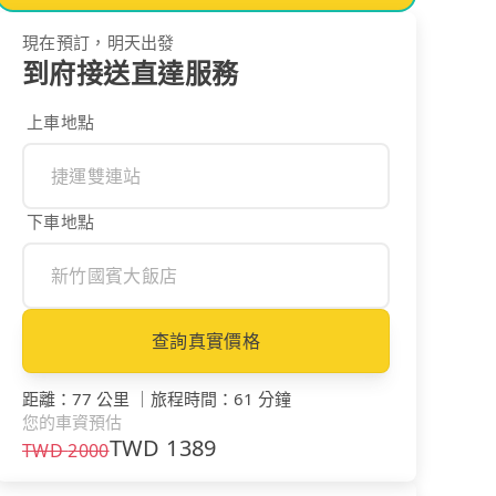
現在預訂，明天出發
到府接送直達服務
上車地點
下車地點
查詢真實價格
距離
：
77 公里
｜
旅程時間
：
61 分鐘
您的車資預估
TWD
1389
TWD
2000