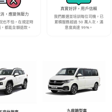
真實好評，用戶信賴
取消，應變無壓力
我們嚴選並培訓每位司機，已
況也不怕，在規定時
累積服務超過 50 萬人次，滿
消，都能全額退款。
意度高達 99%。
九座箱型車
五座休旅車