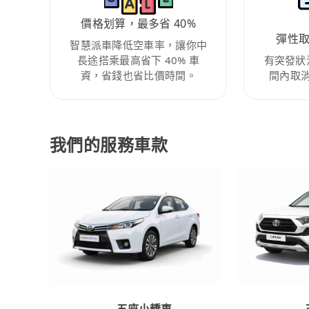
價格划算，最多省 40%
彈性
智慧派車降低空車率，讓你中
長途搭乘最高省下 40% 車
有突發狀
資，省錢也省比價時間。
間內取
我們的服務車款
五座小轎車