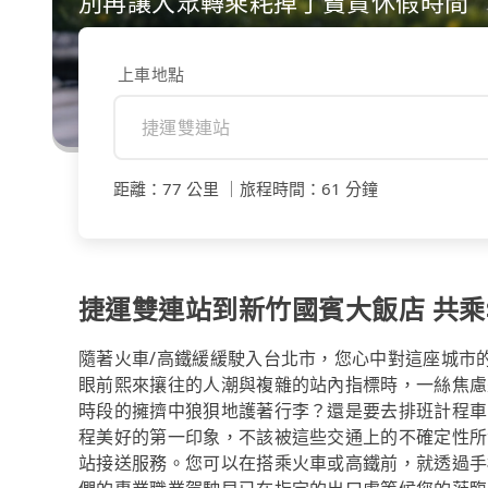
別再讓大眾轉乘耗掉了寶貴休假時間
上車地點
距離
：
77 公里
｜
旅程時間
：
61 分鐘
捷運雙連站到新竹國賓大飯店 共乘$7
隨著火車/高鐵緩緩駛入台北市，您心中對這座城市
眼前熙來攘往的人潮與複雜的站內指標時，一絲焦慮
時段的擁擠中狼狽地護著行李？還是要去排班計程車
程美好的第一印象，不該被這些交通上的不確定性所消
站接送服務。您可以在搭乘火車或高鐵前，就透過手