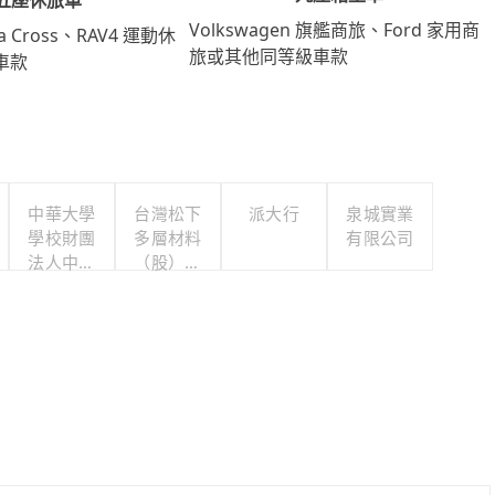
Volkswagen 旗艦商旅、Ford 家用商
lla Cross、RAV4 運動休
旅或其他同等級車款
車款
中華大學
台灣松下
派大行
泉城實業
學校財團
多層材料
有限公司
法人中華
（股）公
大學
司職工福
利委員會