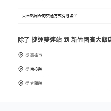
現在旅客預訂飯店已經很少透過旅行社，大多是透過OTA (
區、價位、人數、特殊需求來搜尋適合的旅店與房型
火車站周邊的交通方式有哪些？
或者使用特定的信用卡，還可以累積點數做現金回
火車站通常是城市的交通樞紐，以下是火車站常見
Booking.com、Agoda.com、Hotels.com
相對便宜經濟。 計程車：乘坐計程車到達或離開火
就完成，事先不用電話確認空房，事後也不用告知
離開火車站，快捷便利。 包車：預定包車到達或
除了 捷運雙連站 到 新竹國賓大飯
的飯店，有可能再多平台同時上架而發生超賣的現
選擇評分高、評論多的飯店，不然就是還要再人工
打電話問的價格可能比民宿訂房網來得便宜，但缺
從
高雄市
這些瑣碎的事，台灣本土的AsiaYo或者國際Airbn
從
南投縣
從
宜蘭縣