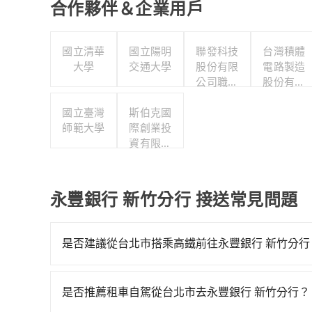
合作夥伴＆企業用戶
國立清華
國立陽明
聯發科技
台灣積體
大學
交通大學
股份有限
電路製造
公司職工
股份有限
福利委員
公司
國立臺灣
斯伯克國
會
師範大學
際創業投
資有限公
司
永豐銀行 新竹分行 接送常見問題
是否建議從台北市搭乘高鐵前往永豐銀行 新竹分行
若要從台北市區搭高鐵前往永豐銀行 新竹分行，高鐵較
新竹一天最多有61班次高鐵可搭乘。假設從台北市
是否推薦租車自駕從台北市去永豐銀行 新竹分行？
元、車程約20分鐘。抵達高鐵站後，步行進站、現場