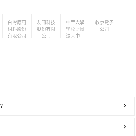
台灣應用
友訊科技
中華大學
敦泰電子
材料股份
股份有限
學校財團
公司
有限公司
公司
法人中華
大學
？
貴、費時、轉車麻煩！從最早06:26一直到23:00，台北-
中山區前往最靠近的台北高鐵站，叫一輛計程車花費約200
購票並於月台排隊的時間約25分鐘，再乘坐30~35分鐘（平