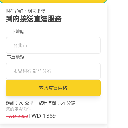
現在預訂，明天出發
到府接送直達服務
上車地點
下車地點
查詢真實價格
距離
：
76 公里
｜
旅程時間
：
61 分鐘
您的車資預估
TWD
1389
TWD
2000