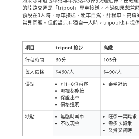
如果想知道包車或專車接送以外的交通選擇，在經過
的陸路交通是「tripool」專車接送，不過如果想兼
預設在3人時，專車接送、租車自駕、計程車、高鐵
常見問題。但假設只有獨自一人時，tripool也有
項目
tripool 旅步
高鐵
行程時間
60分
105分
每人價格
$460/人
$490/人
優點
可1~8位乘客
乘坐舒適
哪裡都能接
保證出車
價格透明
缺點
無臨時叫車
旺季一票難求
不收現金
需多次轉乘
又貴又費時