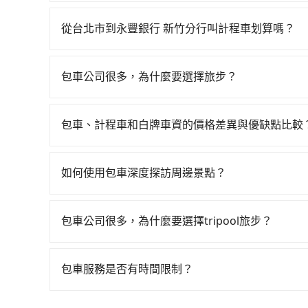
如果你有台灣駕照且對自己駕駛技術有信心，且在
均34分）的高鐵從台北站前往新竹高鐵站，每人票
提供甲地乙還的iRent應該適合你。註冊完iRent的
小黃後約花30分鐘、車費400元後，抵達永豐銀行 
從台北市到永豐銀行 新竹分行叫計程車划算嗎？
租小轎車，每公里再額外加收$3.2，從台北市（中山
46分鐘，假設3位同行，高鐵加轉乘之平均每人花費為
如選擇小黃直達，在台北可以透過app叫車的有55688台
eTag和可能的每小時40元路邊停車費用預估進
平均花費約460元，費時1小時1分鐘。選擇搭乘
到車，也可考慮打電話至附近的計程車隊，如大直
iRent只提供最基本的車型，如Toyota Yaris、
額外浪費45分鐘在轉乘與等車上，現在還不馬上來預約t
包車公司很多，為什麼要選擇旅步？
跳錶計算，價格約為1,940~2,300元間，但如改預
是沒有較大的七人座或九人座可供選擇，而且無人
共乘服務，最多可再節省50%的交通費用。
旅步非常重視司機的審查和車輛的維護，我們的價
上，tripool都是你從台北市到永豐銀行 新竹分行
遺留的垃圾或者撞凹的車門仍未被修理，每一次租
供更彈性的取消訂單規定，並致力於提供高品質的
時間但上一位用戶卻遲遲尚未歸還，又或者要還車
包車、計程車和白牌車資的價格差異與優缺點比較
來說就有不小的風險。最後，雖然路邊隨租隨還看
包車、計程車或白牌車。主要價格差異和優缺點如下
點與你的上下車地點仍有段距離，在遇到下雨天或
地點上車較客製化。此外，司機還會提供各種旅遊建
如何使用包車深度探訪周邊景點？
優點是24小時隨叫隨到，價格按錶計費，但若遇交通
使用包車進行深度探訪周邊景點時，可以充分利用
車：優點是價格相對較低，有的還可喊價。但安全
節奏和時間進行遊覽。除了景點本身，還可以體驗
無法申訴退費。
包車公司很多，為什麼要選擇tripool旅步？
驗當地的生活和文化。在探訪景點時，可以積極尋
旅步提供多種車型，從轎車、休旅車到九人座，讓
幕，並且可以在旅途中收集更多的故事和經驗，豐
途安全無憂，我們的司機都是專業且可靠的職業駕
包車服務是否有時間限制？
費用，且還提供優於其他業者更彈性的取消政策，
我們提供2-12小時彈性包車時間選擇，您可依據您
郊區，我們都可以為您提供最佳的旅遊體驗。所以，如