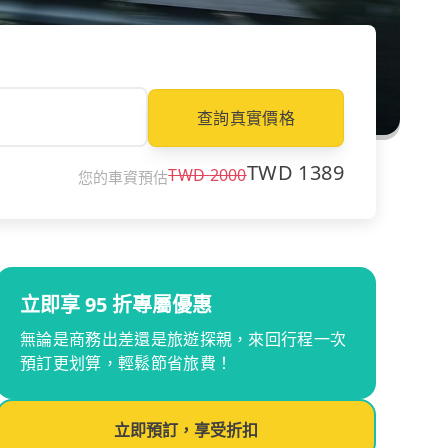
查詢真實價格
TWD
1389
TWD
2000
您的車資預估
立即享 95 折專屬優惠
無論是商務出差還是旅遊探親，來回行程一次
預訂更划算，輕鬆節省旅費！
立即預訂，享受折扣