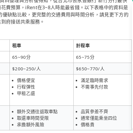
資料整理與分析後得知，從台北市去永豐銀行 新竹分行最快
顧花費預算，iRent在3~8人時能最省錢。以下表格中的資料是
的優缺點比較，更完整的交通費用與時間分析，請見更下方的
提供到府接送共乘服務。
租車
計程車
65~90分
65~75分
$200~250/人
$650~770/人
價格便宜
滿足臨時需求
行程彈性
不需事先付款
甲租乙還
額外交通往返取車點
品質參差不齊
取還車時間受限
通常僅能乘坐四位
承擔額外風險
價格貴