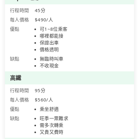
行程時間
45分
每人價格
$490/人
優點
可1~8位乘客
哪裡都能接
保證出車
價格透明
缺點
無臨時叫車
不收現金
高鐵
行程時間
95分
每人價格
$560/人
優點
乘坐舒適
缺點
旺季一票難求
需多次轉乘
又貴又費時