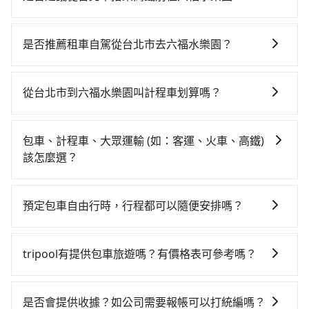
若要從台北市區搭高鐵前往六福水樂園，高鐵較貴、費
時、轉車麻煩！從最早06:26一直到23:00，台北-新竹一
是否推薦租車自駕從台北市去六福水樂園？
天最多有61班次高鐵可搭乘。假設從台北市中正區步行
如果你有台灣駕照且對自己駕駛技術有信心，且在車上
或搭乘公車前往台北高鐵站，接著在站內購買高鐵票、
時不需要閉目養神（因為要自己開車），最重要的是你
通過閘口、並在月台上等待列車的到來，大概又過了25
從台北市到六福水樂園叫計程車划算嗎？
當天就要來回，那在台北路邊可隨租隨借的iRent應該是
分鐘，再乘坐30~35分鐘（平均34分）的高鐵從台北站
如選擇小黃直達，在台北可以透過app叫車的有55688台
你最便宜選擇。註冊完iRent的app後，可以每小時
前往新竹高鐵站，每人票價290元，再用5分鐘出站、等
灣大車隊、Uber、Line Taxi、Yoxi等，如果在路邊攔不
$115~205承租小轎車，每公里再額外加收$3.2，從台北
待車站前排班的計程車，搭上小黃後約花35分鐘、車費
包車、計程車、大眾運輸 (如：客運、火車、高鐵)
到車，也可考慮打電話至附近的計程車隊，如國華衛星
市（中正區）到六福水樂園的花費預估為
800元後，抵達六福水樂園 (新竹縣關西鎮) 的目的地。
該怎麼選？
車隊、聖雄衛星車隊、多元化計程車等叫車看看。依照
$850~1,300（金額差異來自於平假日、車款差異、抵達
全程加上轉車時間共1小時37分鐘，假設3位同行，高鐵
在選擇交通方式時，您可依下列建議的考慮因素做選
里程跳錶計算，價格約為1,290~1,500元間，若改選
目的地後多久原路返回），雖已將eTag和可能的每小時
加轉乘之平均每人花費為560元。但如果全程使用
擇： 預算：不同交通工具價格不同，可先確定您的預
tripool的專車服務可再更便宜。但如果要考慮到回程，
40元路邊停車費用預估進去，但額外的汽車保險與可能
預定包車自由行時，行程都可以隨便安排嗎？
tripool並到府專車接送，則每人平均花費約490元，費
算。計程車最貴，而大眾運輸通常較便宜。 行程：需多
新竹縣僅有合法計程車約730輛，數量約為台北市的
的罰單都需自付。再者，和運的iRent只提供最基本的車
時46分鐘。選擇搭乘高鐵而不預約包車，不僅每人至少
只要不超出您選用的用車時間及行程總公里數，且行程
點停留的行程建議可選可客製化行程的包車，如果時間
2%、密度僅雙北的1.3%，其叫車的難度是雙北市的80
型，如Toyota Yaris、Prius C、Vios這類乘坐體驗較差
額外負擔70元車資，而且更會額外浪費51分鐘在轉乘與
沒有到達海拔1500公里以上的山區，行程都是可以依照
比較寬鬆且不介意耗時轉乘可選大眾運輸或較貴的計程
倍。雖然台北市區到六福水樂園的跳表小黃可能較為便
tripool有提供包車旅遊嗎？有價格表可參考嗎？
的車款，如果人數超過四位，更是沒有較大的七人座或
等車上，現在還不馬上來預約tripool！如果你僅有兩位
您的需求安排的。
車。 旅行人數：人數多時包車較方便舒適且每個人攤提
宜，但當你們人數超過四位時，叫兩輛計程車的費用就
九人座可供選擇，而且無人租車最令人詬病的就是車
乘車，也可參考tripool的拼車共乘服務，最多可再節省
tripool提供全台各地包括六福水樂園與台北市的包車旅
下來的車資也比較便宜，人數少可搭乘大眾運輸或計程
貴了，改預約一輛tripool的九人座廂型車最高可省
況，打開車門才發現仍有上一組乘客遺留的垃圾或者撞
50%的交通費用。
遊，從單純的單趟接送到算時間的計時包車都有，可彈
車。 時間：需在特定時間到達目的地可選包車或計程
是否會提供收據？如公司需要報帳可以打統編嗎？
$800。
凹的車門仍未被修理，每一次租車都好像在開樂透一