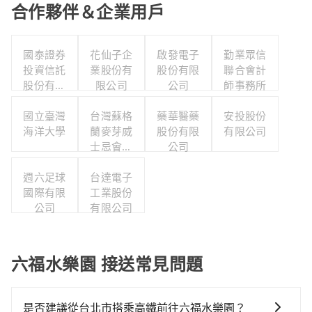
合作夥伴＆企業用戶
國泰證券
花仙子企
啟發電子
勤業眾信
投資信託
業股份有
股份有限
聯合會計
股份有限
限公司
公司
師事務所
公司
國立臺灣
台灣蘇格
藥華醫藥
安投股份
海洋大學
蘭麥芽威
股份有限
有限公司
士忌會所
公司
股份有限
週六足球
台達電子
公司
國際有限
工業股份
公司
有限公司
六福水樂園 接送常見問題
是否建議從台北市搭乘高鐵前往六福水樂園？