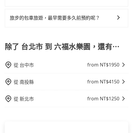
性選擇2~12小時的服務，滿足家族出遊、朋友聚會、婚
車，不趕時間即可選用大眾運輸。 便利性：需要便利性
樣。另外，偶爾也會遇到明明已經預約了時間但上一位
在乘車結束後一週內，tripool都會透過第三方系統寄出
喪喜慶等不同的需求。價格透明、無隱藏費用，網站試
和方便性可選包車和計程車，喜歡探險和體驗當地文化
用戶卻遲遲尚未歸還，又或者要還車時卻偏偏找不到停
旅行業代收轉付電子收據，如果公司需要報公帳，在預
算即真實價格，免去來回電話確認。一天包車的價格可
旅步的包車旅遊，最早需要多久前預約呢？
則可搭乘大眾運輸。
車位，對於急著用車或者要載其他乘客的人來說就有不
約付款前可以輸入公司的抬頭與統編，可向國稅局報
能跟其他車隊相差無幾，但是如果只需要短時數或者單
小的風險。最後，雖然路邊隨租隨還看似方便，但實際
當您的行程確定後，建議盡早預訂包車服務，因為旅步
帳，且免加收5%稅金。在收到後，可自行列印留存或報
程專車服務者，敢大聲說我們價格絕對最划算。網站上
使用時還是有其區域的限制，實際可停靠的地點與你的
提供早鳥優惠，您越早預訂就能享有更優惠的價格。所
帳，完全符合台灣的法律規範。
可直接挑選小轎車、休旅車、或九人座箱型車，如需10
上下車地點仍有段距離，在遇到下雨天或者載行李時，
以不妨趁早訂購，享受更划算的價格。
除了 台北市 到 六福水樂園，還有⋯
人以上巴士，請來信洽詢。
就顯得非常不便。
from NT$
1950
從
台中市
from NT$
4150
從
南投縣
from NT$
1250
從
新北市