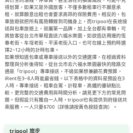
其衍生的油錢、停車費、甚至潛在的損傷風險，可能不見
得划算，如果又是外國旅客，不僅多數租車行不願意承
租，就算願意出租也會要求高昂的保險費用。相反的，包
車旅遊就把所有風險轉嫁到司機身上，而tripool在長途接
送與包車旅遊上，就屬第一品牌，加上全台都有車輛，可
將旅客從台北市單程直送六福水樂園，如欲造訪周邊的恆
春老街、车埕老街、平溪老街入口，也可在線上預約時選
擇2~12小時的計時包車。
如果想知道包車或專車接送以外的交通選擇，在經過資料
整理與分析後得知，從台北市去六福水樂園最快的陸路交
通是「tripool」專車接送，不過如果想兼顧花費預算，
iRent在3~8人時能最省錢。以下表格中的資料是預設在3
人時，專車接送、租車自駕、計程車、高鐵的優缺點比
較，更完整的交通費用與時間分析，請見更下方的常見問
題。但假設只有獨自一人時，tripool也有提供到府接送共
乘服務，一人只要$700（詳情請按黃色按鈕查詢）。
tripool 旅步