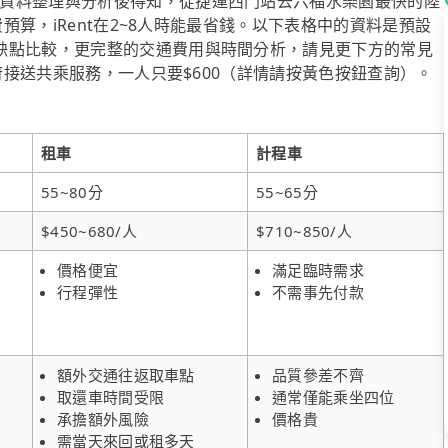
資料整理與分析後得知，從捷運西門站去六福水樂園最快的陸
費預算，iRent在2~8人時能最省錢。以下表格中的資料是預設
缺點比較，更完整的交通費用與時間分析，請見更下方的常見
到府接送共乘服務，一人只要$600（詳情請按黃色按鈕查詢）。
租車
計程車
55~80分
55~65分
$450~680/人
$710~850/人
價格便宜
滿足臨時需求
行程彈性
不需事先付款
額外交通往返取車點
品質參差不齊
取還車時間受限
通常僅能乘坐四位
承擔額外風險
價格貴
需當天來回或租多天