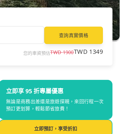
查詢真實價格
TWD
1349
TWD
1900
您的車資預估
立即享 95 折專屬優惠
無論是商務出差還是旅遊探親，來回行程一次
預訂更划算，輕鬆節省旅費！
立即預訂，享受折扣