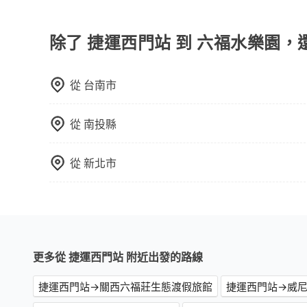
為了讓旅步貴賓能夠享有更多取消訂單的彈性，我
用車前一天才開始安排車輛，並於用車前一天晚上
事先將您的需求寄至旅步的客服信箱：booking@t
除了 捷運西門站 到 六福水樂園，
從
台南市
從
南投縣
從
新北市
更多從 捷運西門站 附近出發的路線
捷運西門站→關西六福莊生態渡假旅館
捷運西門站→威