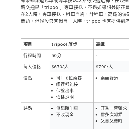
如果想知道包車或專車接送以外的交通選擇，在經過
路交通是「tripool」專車接送，不過如果想兼顧花
在2人時，專車接送、租車自駕、計程車、高鐵的優
問題。但假設只有獨自一人時，tripool也有提供
項目
tripool 旅步
高鐵
行程時間
50分
-
每人價格
$670/人
$790/人
優點
可1~8位乘客
乘坐舒適
哪裡都能接
保證出車
價格透明
缺點
無臨時叫車
旺季一票難求
不收現金
需多次轉乘
又貴又費時