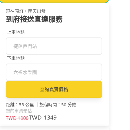
現在預訂，明天出發
到府接送直達服務
上車地點
下車地點
查詢真實價格
距離
：
55 公里
｜
旅程時間
：
50 分鐘
您的車資預估
TWD
1349
TWD
1900