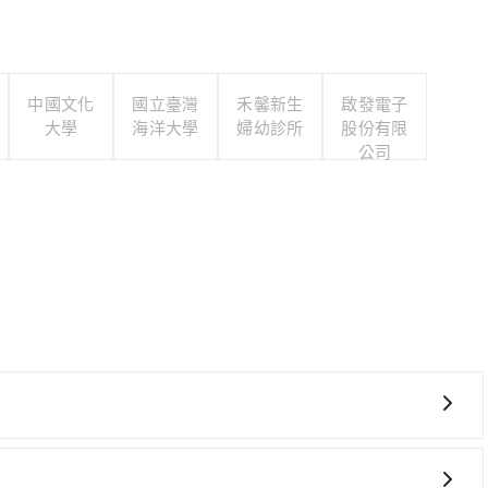
中國文化
國立臺灣
禾馨新生
啟發電子
大學
海洋大學
婦幼診所
股份有限
公司
時、轉車麻煩！從最早06:26一直到23:00，台北-新竹
(台北市萬華區) 前往最靠近的台北高鐵站，叫一輛計程車花