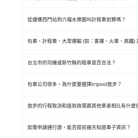
費約200元、車程約16分鐘。抵達高鐵站後，步行
如果你有台灣駕照且對自己駕駛技術有信心，且在
分鐘（平均34分）的高鐵從台北站前往新竹高鐵站
天就要來回，那在台北路邊可隨租隨借的iRent應該
車，搭上小黃後約花33分鐘、車費800元後，抵達六
從捷運西門站到六福水樂園叫計程車划算嗎？
$115~205承租小轎車，每公里再額外加收$3.2，
小時53分鐘，假設2位同行，高鐵加轉乘之平均每人花
如選擇小黃直達，在台北可以透過app叫車的有55688台
異來自於平假日、車款差異、抵達目的地後多久原路
每人平均花費約670元，費時50分鐘。選擇搭乘高
到車，也可考慮打電話至附近的計程車隊，如台北
估進去，但額外的汽車保險與可能的罰單都需自付。再者
會額外浪費63分鐘在轉乘與等車上，現在還不馬上來預約
包車、計程車、大眾運輸 (如：客運、火車、高鐵)
程跳錶計算，價格約為1,415~1,700元間，若改
Yaris、Prius C、Vios這類乘坐體驗較差
拼車共乘服務，最多可再節省50%的交通費用。
在選擇交通方式時，您可依下列建議的考慮因素做
僅有合法計程車約730輛，數量約為台北市的2%、
擇，而且無人租車最令人詬病的就是車況，打開車
程車最貴，而大眾運輸通常較便宜。 行程：需多
上，無論在價格或服務品質上，tripool都是你
理，每一次租車都好像在開樂透一樣。另外，偶爾
台北市的司機或新竹縣的租車是否合法？
且不介意耗時轉乘可選大眾運輸或較貴的計程車。
又或者要還車時卻偏偏找不到停車位，對於急著用
許多的Line群組或Facebook社團裡，有很多
也比較便宜，人數少可搭乘大眾運輸或計程車。 
邊隨租隨還看似方便，但實際使用時還是有其區域
警察臨檢並趕下車，出意外後保險公司更是不會提
可選用大眾運輸。 便利性：需要便利性和方便性
包車公司很多，為什麼要選擇tripool旅步？
遇到下雨天或者載行李時，就顯得非常不便。
無法監控或追查。最好別為了省小錢而冒上不必要的風
輸。
旅步提供多種車型，從轎車、休旅車到九人座，讓
一定符合台灣法律規定，除了司機擁有合法的職業駕
途安全無憂，我們的司機都是專業且可靠的職業駕
好辨別叫的車是否合法，就看車牌的開頭，只要不是
旅步的行程取消和退款政策跟其他業者相比有什麼
費用，且還提供優於其他業者更彈性的取消政策，
當您需要取消旅行行程時，旅步提供比其他業者更
郊區，我們都可以為您提供最佳的旅遊體驗。所以，如
車前一天的凌晨六點前完成取消訂單作業，旅步就
值得信任的不二選擇！
如需申請通行證，能否提前幾天知道車子資訊？
時也確保乘客的權益。