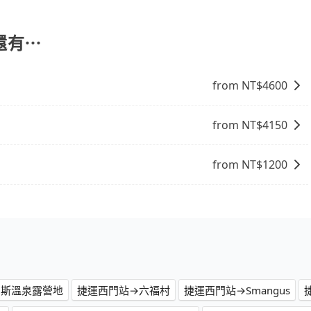
們提供用車前一天凌晨六點前取消訂單的服務。所以我們會在
8點提供服務司機和車輛資訊。如果您有特殊的用車需求，可
ripool.app，將有專人協助回覆確認是否能協助安排。」
還有⋯
from NT$
4600
from NT$
4150
from NT$
1200
尼斯溫泉露營地
捷運西門站→六福村
捷運西門站→Smangus