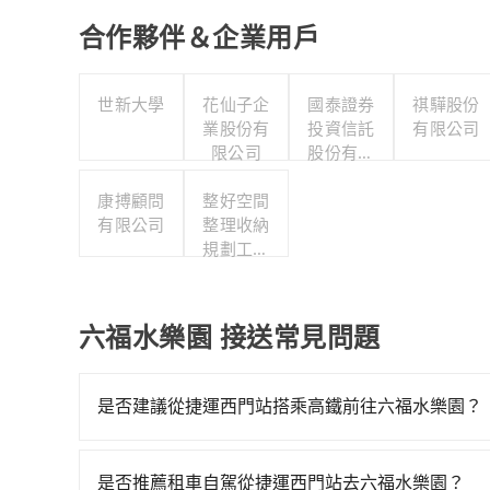
合作夥伴＆企業用戶
世新大學
花仙子企
國泰證券
祺驊股份
業股份有
投資信託
有限公司
限公司
股份有限
公司
康搏顧問
整好空間
有限公司
整理收納
規劃工作
室
六福水樂園 接送常見問題
是否建議從捷運西門站搭乘高鐵前往六福水樂園？
若要從捷運西門站搭高鐵前往六福水樂園，高鐵較貴、費
一天最多有61班次高鐵可搭乘。假設從捷運西門站 
是否推薦租車自駕從捷運西門站去六福水樂園？