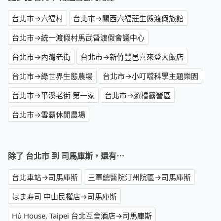
台北市→六福村
台北市→關西六福莊生態渡假旅館
台北市→統一渡假村馬武督渡假會議中心
台北市→內灣老街
台北市→新竹豐邑喜來登大飯店
台北市→綠世界生態農場
台北市→小叮噹科學主題樂園
台北市→平溪老街 第一家
台北市→遊橘露營區
台北市→雪霸休閒農場
除了 台北市 到 司馬庫斯，還有⋯
台北車站→司馬庫斯
三軍總醫院汀州院區→司馬庫斯
はま寿司 中山民權店→司馬庫斯
Hù House, Taipei 台北互舍酒店→司馬庫斯