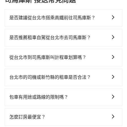
是否建議從台北市搭乘高鐵前往司馬庫斯？
若要從台北市區搭高鐵前往司馬庫斯，高鐵便宜、費
時、轉車麻煩！從最早06:26一直到23:00，台北-新竹一
是否推薦租車自駕從台北市去司馬庫斯？
天最多有61班次高鐵可搭乘。假設從台北市中正區步行
如果你有台灣駕照且對自己駕駛技術有信心，且在車上
或搭乘公車前往台北高鐵站，接著在站內購買高鐵票、
時不需要閉目養神（因為要自己開車），最重要的是你
通過閘口、並在月台上等待列車的到來，大概又過了25
從台北市到司馬庫斯叫計程車划算嗎？
當天就要來回，那在台北路邊可隨租隨借的iRent應該是
分鐘，再乘坐30~35分鐘（平均34分）的高鐵從台北站
如選擇小黃直達，在台北可以透過app叫車的有55688台
你最便宜選擇。註冊完iRent的app後，可以每小時
前往新竹高鐵站，每人票價290元，再用5分鐘出站、等
灣大車隊、Uber、Line Taxi、Yoxi等，如果在路邊攔不
$115~205承租小轎車，每公里再額外加收$3.2，從台北
待車站前排班的計程車，搭上小黃後約花50分鐘、車費
台北市的司機或新竹縣的租車是否合法？
到車，也可考慮打電話至附近的計程車隊，如優質計程
市（中正區）到司馬庫斯的花費預估為
900元後，抵達司馬庫斯 (新竹縣尖石鄉) 的目的地。全
許多的Line群組或Facebook社團裡，有很多低價的白牌
車、德泰交通、日昇計程車等叫車看看。依照里程跳錶
$1,250~1,750（金額差異來自於平假日、車款差異、抵
程加上轉車時間共1小時51分鐘，假設3位同行，高鐵加
車、私家車或野雞車在招攬生意，這不僅是違法可能被
計算，價格約為2,015~2,400元間。但如果要考慮到回
達目的地後多久原路返回），雖已將eTag和可能的每小
包車有用途或路線的限制嗎？
轉乘之平均每人花費為590元。但如果全程使用tripool
警察臨檢並趕下車，出意外後保險公司更是不會提供任
程，新竹縣僅有合法計程車約730輛，數量約為台北市的
時40元路邊停車費用預估進去，但額外的汽車保險與可
並到府專車接送，則每人平均花費約1,080元，費時1小
不管是從台北市前往司馬庫斯或是全台灣任何地方，只
何理賠，如果又遇到心術不正的司機，其犯罪行為可能
2%、密度僅雙北的1.3%，其叫車的難度是雙北市的80
能的罰單都需自付。再者，和運的iRent只提供最基本的
時18分鐘。雖然搭乘高鐵單人車費比預約專車省錢，但
要是長途交通且途中遵守台灣法律，無論是清明掃墓、
都無法監控或追查。最好別為了省小錢而冒上不必要的
倍。雖然台北市區到司馬庫斯的跳表小黃可能較為便
怎麼訂房最便宜？
車型，如Toyota Yaris、Prius C、Vios這類乘坐體驗較
卻須額外耗費33分鐘在交通時間上，所以如果你是一秒
包車旅遊、參加喜宴/喪禮、就醫回診、登山露營、學生
風險。而tripool雇用的司機、使用的車輛以及配合的車
宜，但仍有臨時攔不到車以及計程車司機不跳錶計費的
差的車款，如果人數超過四位，更是沒有較大的七人座
鐘幾十萬上下的商務人士，又或者深夜時分想趕緊回家