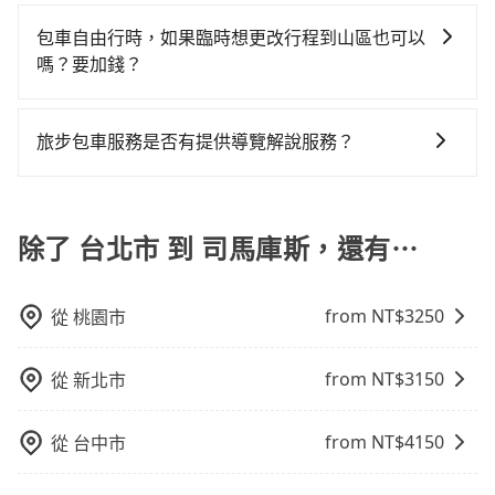
現在旅客預訂飯店已經很少透過旅行社，大多是透過
搬家、投票返鄉、商務出差、貴賓來訪、寵物檢疫、預
行，一定符合台灣法律規定，除了司機擁有合法的職業
風險，如你們人數在五人以上，分坐兩台計程車就不太
或九人座可供選擇，而且無人租車最令人詬病的就是車
休息的旅客，多花一點錢能讓你旅程更舒適些。再者，
OTA (online travel agent) 來完成，除了可以快速依據
約叫車、機場接送、定期洗腎、包月上下班，或者任何
駕駛執照以及良民證外，車輛一定投保最高300萬乘客
包車自由行時，如果臨時想更改行程到山區也可以
方便，反而能事先預約且品質穩定的tripool，可能更適
況，打開車門才發現仍有上一組乘客遺留的垃圾或者撞
如人數更多，預約tripool所平均攤提下來的每人價格價
地區、價位、人數、特殊需求來搜尋適合的旅店與房
跨縣市接送的需求，tripool都能滿足你。乘車前一天下
險。最好辨別叫的車是否合法，就看車牌的開頭，只要
嗎？要加錢？
合你。
凹的車門仍未被修理，每一次租車都好像在開樂透一
格還會更便宜划算。如果你僅有兩位乘車，也可參考
型，更重要的是通常價格是官網的6~8折，如果又有加入
午五點以前完成預約，隔天保證出車。如需公司報帳打
不是R或T開頭的車，就一定是違法。
樣。另外，偶爾也會遇到明明已經預約了時間但上一位
tripool的拼車共乘服務，最多可再節省50%的交通費
可以的，當您的旅程需要穿越山區或是高海拔地區時，
會員或者使用特定的信用卡，還可以累積點數做現金回
統編，在結帳時可以受理，並於乘車後一週內寄出電子
用戶卻遲遲尚未歸還，又或者要還車時卻偏偏找不到停
用。
旅步可能會根據行經的路線是否超過海拔1500公尺來進
饋或未來換取免費的住房。台灣人常用的線上訂房平台
收據。
旅步包車服務是否有提供導覽解說服務？
車位，對於急著用車或者要載其他乘客的人來說就有不
行額外的費用收取。但是，這些費用會在您下訂單後、
有Booking.com、Agoda.com、Hotels.com、
小的風險。最後，雖然路邊隨租隨還看似方便，但實際
抱歉！目前旅步的包車服務暫無提供導覽服務，如果您
出發前先與您進行確認，確保您明確知道所有的費用。
Expedia.com、Trip.com等。正常來說，線上刷卡付款
使用時還是有其區域的限制，實際可停靠的地點與你的
需要導覽服務，可事先透過電子郵件
我們會透過Email的方式向您說明收費細節，讓您能更放
完後預定就完成，事先不用電話確認空房，事後也不用
上下車地點仍有段距離，在遇到下雨天或者載行李時，
booking@tripool.app聯繫我們，將有專人協助回覆確
除了 台北市 到 司馬庫斯，還有⋯
心地享受旅步為您提供的服務。
告知付款完畢，一切都能在網路上操作。但有些較冷門
就顯得非常不便。
認是否能協助安排。
或規模較小的飯店，有可能再多平台同時上架而發生超
賣的現象，便有可能到了現場卻沒房可住的窘境，所以
from NT$
3250
從
桃園市
在預定時要不選擇評分高、評論多的飯店，不然就是還
要再人工電話與飯店確認。預訂民宿方面，如不怕麻
煩，有些時候直接打電話問的價格可能比民宿訂房網來
from NT$
3150
從
新北市
得便宜，但缺點就是多數要匯款並再人工確認。假如不
介意多花一點錢省下這些瑣碎的事，台灣本土的AsiaYo
from NT$
4150
從
台中市
或者國際Airbnb都值得推薦。