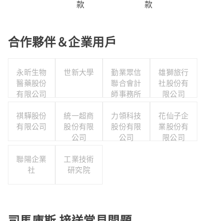
款
款
合作夥伴＆企業用戶
永昕生物
世新大學
勤業眾信
雄獅旅行
醫藥股份
聯合會計
社股份有
有限公司
師事務所
限公司
祺驊股份
統一超商
力領科技
花仙子企
有限公司
股份有限
股份有限
業股份有
公司
公司
限公司
聯陽企業
工業技術
社
研究院
司馬庫斯 接送常見問題