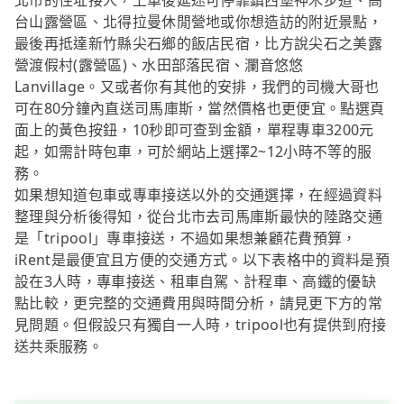
北市的住址接人，上車後延途可停靠鎮西堡神木步道、高
台山露營區、北得拉曼休閒營地或你想造訪的附近景點，
最後再抵達新竹縣尖石鄉的飯店民宿，比方說尖石之美露
營渡假村(露營區)、水田部落民宿、瀾音悠悠
Lanvillage。又或者你有其他的安排，我們的司機大哥也
可在80分鐘內直送司馬庫斯，當然價格也更便宜。點選頁
面上的黃色按鈕，10秒即可查到金額，單程專車3200元
起，如需計時包車，可於網站上選擇2~12小時不等的服
務。
如果想知道包車或專車接送以外的交通選擇，在經過資料
整理與分析後得知，從台北市去司馬庫斯最快的陸路交通
是「tripool」專車接送，不過如果想兼顧花費預算，
iRent是最便宜且方便的交通方式。以下表格中的資料是預
設在3人時，專車接送、租車自駕、計程車、高鐵的優缺
點比較，更完整的交通費用與時間分析，請見更下方的常
見問題。但假設只有獨自一人時，tripool也有提供到府接
送共乘服務。