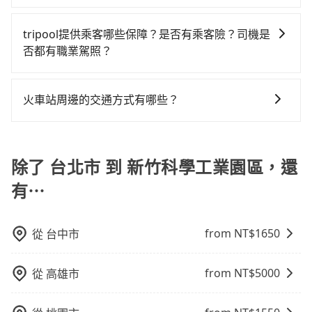
發現仍有上一組乘客遺留的垃圾或者撞凹的車門仍未被
人以下要乘車，也可參考tripool的拼車共乘服務，最多
包車、計程車或白牌車。主要價格差異和優缺點如下： -
不限單程或來回。
修理，每一次租車都好像在開樂透一樣。另外，偶爾也
可再節省50%的交通費用。
包車：優點是搭乘舒適可以根據自己的需求安排時間和
tripool提供乘客哪些保障？是否有乘客險？司機是
會遇到明明已經預約了時間但上一位用戶卻遲遲尚未歸
地點上車較客製化。此外，司機還會提供各種旅遊建議
否都有職業駕照？
還，又或者要還車時卻偏偏找不到停車位，對於急著用
與資訊。長途接送價格比計程車車資更優惠。 - 計程
車或者要載其他乘客的人來說就有不小的風險。最後，
旅步提供最高500萬的乘客險，且只接受通過旅步嚴格審
車：優點是24小時隨叫隨到，價格按錶計費，但若遇交
雖然路邊隨租隨還看似方便，但實際使用時還是有其區
查，符合職業駕駛資格的司機入隊服務，所提供之車輛
通塞車時亦會加收延遲費用，一般屬短程接駁為主。 -
火車站周邊的交通方式有哪些？
域的限制，實際可停靠的地點與你的上下車地點仍有段
也都經過細心維護及保養，以確保您的乘車安全。
白牌車：優點是價格相對較低，有的還可喊價。但安全
距離，在遇到下雨天或者載行李時，就顯得非常不便。
火車站通常是城市的交通樞紐，以下是火車站常見交通
性和服務質量無法保障，需要自行承擔風險，遇到狀況
方式： 公車或客運：乘坐公車或客運到達或離開火車
事後也無法申訴退費。
站，相對便宜經濟。 計程車：乘坐計程車到達或離開火
除了 台北市 到 新竹科學工業園區，還
車站，方便快捷但昂貴。 捷運/輕軌：通過捷運或輕軌到
有⋯
達或離開火車站，快捷便利。 包車：預定包車到達或離
開火車站，是最便利的，無需與人共乘、快速抵達。
from NT$
1650
從
台中市
from NT$
5000
從
高雄市