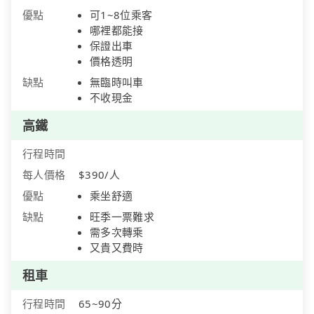
優點
可1~8位乘客
哪裡都能接
保證出車
價格透明
缺點
無臨時叫車
不收現金
高鐵
行程時間
每人價格
$390/人
優點
乘坐舒適
缺點
旺季一票難求
需多次轉乘
又貴又費時
租車
行程時間
65~90分