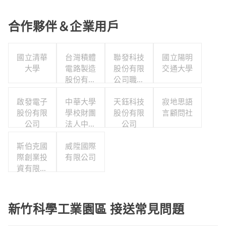
合作夥伴＆企業用戶
國立清華
台灣積體
聯發科技
國立陽明
大學
電路製造
股份有限
交通大學
股份有限
公司職工
公司
福利委員
啟發電子
中華大學
天鈺科技
會
寂地思語
股份有限
學校財團
股份有限
言顧問社
公司
法人中華
公司
大學
斯伯克國
威陞國際
際創業投
有限公司
資有限公
司
新竹科學工業園區 接送常見問題