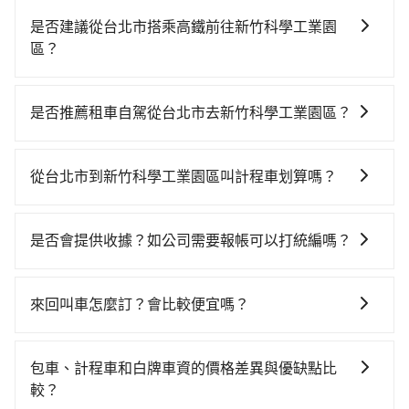
是否建議從台北市搭乘高鐵前往新竹科學工業園
區？
若要從台北市區搭高鐵前往新竹科學工業園區，高鐵較
貴、費時、轉車麻煩！從最早06:26一直到23:00，台北-
是否推薦租車自駕從台北市去新竹科學工業園區？
新竹一天最多有61班次高鐵可搭乘。假設從台北市中正
如果你有台灣駕照且對自己駕駛技術有信心，且在車上
區步行或搭乘公車前往台北高鐵站，接著在站內購買高
時不需要閉目養神（因為要自己開車），在北北基桃竹
鐵票、通過閘口、並在月台上等待列車的到來，大概又
從台北市到新竹科學工業園區叫計程車划算嗎？
有提供甲地乙還的iRent應該適合你。註冊完iRent的
過了25分鐘，再乘坐30~35分鐘（平均34分）的高鐵從
如選擇小黃直達，在台北可以透過app叫車的有55688台
app後，可以每小時$115~205（平假日與車型而有不
台北站前往新竹高鐵站，每人票價290元，再用5分鐘出
灣大車隊、Uber、Line Taxi、Yoxi等，如果在路邊攔不
同）承租小轎車，每公里再額外加收$3.2，從台北市
站、等待車站前排班的計程車，搭上小黃後約花30分
是否會提供收據？如公司需要報帳可以打統編嗎？
到車，也可考慮打電話至附近的計程車隊，如德泰交
（中正區）到新竹科學工業園區的花費預估為
鐘、車費400元後，抵達新竹科學工業園區 (新竹市東區)
在乘車結束後一週內，tripool都會透過第三方系統寄出
通、新風交通、廣利交通等叫車看看。依照里程跳錶計
$500~550，雖已將eTag和可能的每小時40元路邊停車
的目的地。全程加上轉車時間共1小時30分鐘，假設4位
旅行業代收轉付電子收據，如果公司需要報公帳，在預
算，價格約為1,990~2,400元間，但如改預約tripool可
費用預估進去，但額外的汽車保險與可能的罰單都需自
來回叫車怎麼訂？會比較便宜嗎？
同行，高鐵加轉乘之平均每人花費為390元。但如果全程
約付款前可以輸入公司的抬頭與統編，可向國稅局報
省高達$1,100。綜合以上，無論在價格或服務品質上，
付。再者，和運的iRent只提供最基本的車型，如Toyota
使用tripool並到府專車接送，則每人平均花費約330
為了乘客未來可能的訂單修改或取消，每筆訂單只含一
帳，且免加收5%稅金。在收到後，可自行列印留存或報
tripool都是你從台北市到新竹科學工業園區的最佳選
Yaris、Prius C、Vios這類乘坐體驗較差的車款，如果人
元，費時1小時。選擇搭乘高鐵而不預約包車，不僅每人
趟車的資訊，所以如果需要來回叫車，請分兩筆訂單預
帳，完全符合台灣的法律規範。
擇。
包車、計程車和白牌車資的價格差異與優缺點比
數超過四位，更是沒有較大的七人座或九人座可供選
至少額外負擔60元車資，而且更會額外浪費30分鐘在轉
定。至於價格已經市場最優惠，並無特別針對來回車趟
較？
擇，而且無人租車最令人詬病的就是車況，打開車門才
乘與等車上，現在還不馬上來預約tripool！如果你是三
做額外折扣，但如果手上有優惠代碼，歡迎直接使用，