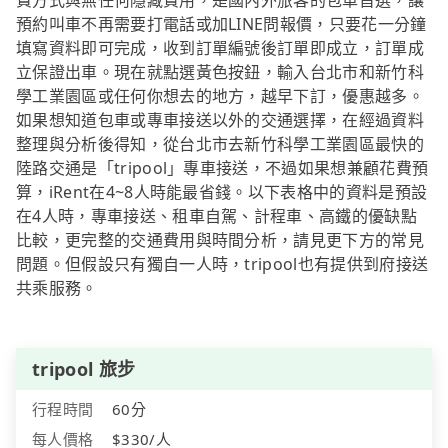
費方式與無任何隱藏費用，是國內外旅客的包車首選，讓
預約叫車不再需要打電話或加LINE問報價，只要花一分鐘
填寫資料即可完成，收到訂單編號後訂單即成立，訂單成
立保證出車。現在就點選黃色按鈕，輸入台北市和新竹科
學工業園區或任何你想去的地方，越早下訂，優惠越多。
如果想知道包車或專車接送以外的交通選擇，在經過資料
整理與分析後得知，從台北市去新竹科學工業園區最快的
陸路交通是「tripool」專車接送，不過如果想兼顧花費預
算，iRent在4~8人時能最省錢。以下表格中的資料是預設
在4人時，專車接送、租車自駕、計程車、高鐵的優缺點
比較，更完整的交通費用與時間分析，請見更下方的常見
問題。但假設只有獨自一人時，tripool也有提供到府接送
共乘服務。
tripool 旅步
行程時間
60分
每人價格
$330/人