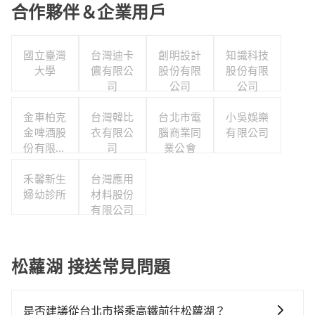
合作夥伴＆企業用戶
國立臺灣
台灣迪卡
創明設計
知識科技
大學
儂有限公
股份有限
股份有限
司
公司
公司
金車柏克
台灣韓比
台北市電
小吳娛樂
金啤酒股
衣有限公
腦商業同
有限公司
份有限公
司
業公會
司
禾馨新生
台灣應用
婦幼診所
材料股份
有限公司
松蘿湖 接送常見問題
是否建議從台北市搭乘高鐵前往松蘿湖？