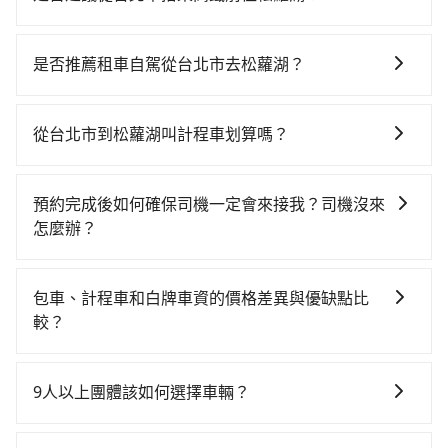
從台北搭高鐵去松蘿湖絕非最佳選擇，高鐵較貴、費
時、轉車麻煩！台北-南港雖然一天最多時有103班車
是否推薦租車自駕從台北市去松蘿湖？
次，從最早07:12到23:52，過了末班車到清晨的時段，
如果你有台灣駕照且對自己駕駛技術有信心，且在車上
還是要找其他交通方案。假設從台北市中正區步行或搭
時不需要閉目養神（因為要自己開車），最重要的是你
乘公車前往台北高鐵站，接著在站內購買高鐵票、通過
從台北市到松蘿湖叫計程車划算嗎？
當天就要來回，那在台北路邊可隨租隨借的iRent應該是
閘口、並在月台上等待列車的到來，大概又過了25分
如選擇小黃直達，在台北可以透過app叫車的有55688台
你最便宜選擇。註冊完iRent的app後，可以每小時
鐘，再乘坐7~9分鐘（平均8分）的高鐵從台北站前往南
灣大車隊、Uber、Line Taxi、Yoxi等，如果在路邊攔不
$115~205承租小轎車，每公里再額外加收$3.2，從台北
港高鐵站，每人票價40元，再用10分鐘出站、等待車站
預約完成後如何確保司機一定會來接我？司機沒來
到車，也可考慮打電話至附近的計程車隊，如北松衛星
市（中正區）到松蘿湖的花費預估為$1,200~1,750（金
前排班的計程車，搭上小黃後約花90分鐘、車費2,200元
怎麼辦？
車隊、德泰交通、歐亞交通等叫車看看。依照里程跳錶
額差異來自於平假日、車款差異、抵達目的地後多久原
後，抵達松蘿湖 (宜蘭縣大同鄉) 的目的地。全程加上轉
只要完成預約並付款完成，訂單就成立，tripool也保證
計算，價格約為1,965~2,400元間，若改選tripool的專
路返回），雖已將eTag和可能的每小時40元路邊停車費
車時間共2小時11分鐘，假設2位同行，高鐵加轉乘之平
派車。在出發前一天晚上八點時，會透過電子郵件與簡
車服務可再更便宜。但如果要考慮到回程，宜蘭縣僅有
用預估進去，但額外的汽車保險與可能的罰單都需自
包車、計程車和白牌車資的價格差異與優缺點比
均每人花費為1,140元。但如果全程使用tripool並到府
訊提供司機的姓名、電話、車牌、車型等資訊，如在約
合法計程車約750輛，數量約為台北市的2%、密度僅雙
付。再者，和運的iRent只提供最基本的車型，如Toyota
較？
專車接送，則每人平均花費約1,120元，費時1小時17分
定好的時間與上車地點沒有看到司機，可主動電話聯
北的0.9%，其叫車的難度是雙北市的120倍。雖然台北
Yaris、Prius C、Vios這類乘坐體驗較差的車款，如果人
鐘。選擇搭乘高鐵而不預約包車，不僅每人至少額外負
包車、計程車或白牌車。主要價格差異和優缺點如下： -
繫，可能原本約定的地點不適合暫停而改停靠在附近的
市區到松蘿湖的跳表小黃可能較為便宜，但當你們人數
數超過四位，更是沒有較大的七人座或九人座可供選
擔20元車資，而且更會額外浪費54分鐘在轉乘與等車
包車：優點是搭乘舒適可以根據自己的需求安排時間和
位置。但如果遇到車輛故障或者前一趟車嚴重耽誤，
超過四位時，叫兩輛計程車的費用就貴了，改預約一輛
9人以上團體該如何選擇車輛？
擇，而且無人租車最令人詬病的就是車況，打開車門才
上，現在還不馬上來預約tripool！如果你是獨自一人乘
地點上車較客製化。此外，司機還會提供各種旅遊建議
tripool會盡快改派以減少乘客等待的時間。
tripool的九人座廂型車最高可省$1,000。
發現仍有上一組乘客遺留的垃圾或者撞凹的車門仍未被
車，也可參考tripool的拼車共乘服務，最多可再節省
在Line群組或Facebook社團裡，有司機標榜能提供乘坐
與資訊。長途接送價格比計程車車資更優惠。 - 計程
修理，每一次租車都好像在開樂透一樣。另外，偶爾也
50%的交通費用。