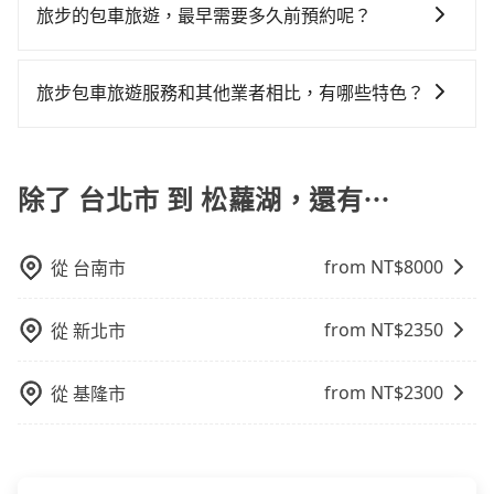
9人以上之廂型車，其實屬違法。在現行法律下，營業小
車：優點是24小時隨叫隨到，價格按錶計費，但若遇交
旅步的包車旅遊，最早需要多久前預約呢？
會遇到明明已經預約了時間但上一位用戶卻遲遲尚未歸
客車最多座位數量就是9人，如扣掉司機就只能乘坐8位
通塞車時亦會加收延遲費用，一般屬短程接駁為主。 -
還，又或者要還車時卻偏偏找不到停車位，對於急著用
當您的行程確定後，建議盡早預訂包車服務，因為旅步
乘客，如果要10人以上就是營業大客車的範疇，也就是
白牌車：優點是價格相對較低，有的還可喊價。但安全
車或者要載其他乘客的人來說就有不小的風險。最後，
提供早鳥優惠，您越早預訂就能享有更優惠的價格。所
中型巴士或大型遊覽車。非法改裝的車輛，不僅與車輛
性和服務質量無法保障，需要自行承擔風險，遇到狀況
旅步包車旅遊服務和其他業者相比，有哪些特色？
雖然路邊隨租隨還看似方便，但實際使用時還是有其區
以不妨趁早訂購，享受更划算的價格。
行照不符，連司機的駕照都會不符。在路上被警察盤查
事後也無法申訴退費。
域的限制，實際可停靠的地點與你的上下車地點仍有段
旅步提供的包車旅遊服務官網價格透明實惠，並且提供
請下車終止行程事小，如果發生意外，保險公司可不予
距離，在遇到下雨天或者載行李時，就顯得非常不便。
更具彈性的取消服務，優質且專業的服務品質，能夠為
賠償就事大了。千萬別為了省小錢而把朋友親人的安全
您提供更好的旅遊體驗。
除了 台北市 到 松蘿湖，還有⋯
給賭上。通常人數沒有超過10位，建議預約一台九人座
與一台小轎車比較划算，如人數超過12位就一定是叫一
台中巴比較方便。但也有例外，比方說有些山區或路段
from NT$
8000
從
台南市
是禁止大客車通行的，建議在預定時最好先與車行或平
台確認。
from NT$
2350
從
新北市
from NT$
2300
從
基隆市