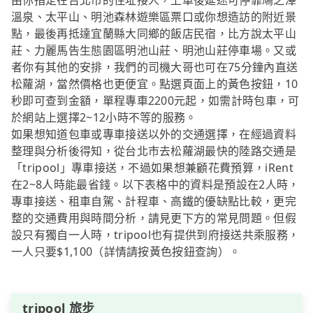
由你指定在台北市的住址接人，上車後延途可停靠鳩之澤
溫泉、太平山、明池森林遊樂區票口或你想造訪的附近景
點，最後再抵達宜蘭縣大同鄉的飯店民宿，比方說太平山
莊、力麗馬告生態園區明池山莊、明池山莊停車場。又或
者你有其他的安排，我們的司機大哥也可在75分鐘內直送
松蘿湖，當然價格也更便宜。點選頁面上的黃色按鈕，10
秒即可查到金額，單程專車2200元起，如需計時包車，可
於網站上選擇2~12小時不等的服務。
如果想知道包車或專車接送以外的交通選擇，在經過資料
整理與分析後得知，從台北市去松蘿湖最快的陸路交通是
「tripool」專車接送，不過如果想兼顧花費預算，iRent
在2~8人時能最省錢。以下表格中的資料是預設在2人時，
專車接送、租車自駕、計程車、高鐵的優缺點比較，更完
整的交通費用與時間分析，請見更下方的常見問題。但假
設只有獨自一人時，tripool也有提供到府接送共乘服務，
一人只要$1,100（詳情請按黃色按鈕查詢）。
tripool 旅步