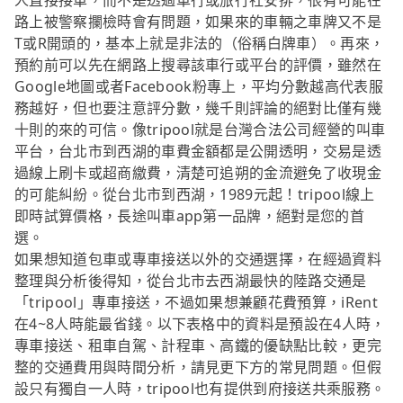
人直接接單，而不是透過車行或旅行社安排，很有可能在
路上被警察攔檢時會有問題，如果來的車輛之車牌又不是
T或R開頭的，基本上就是非法的（俗稱白牌車）。再來，
預約前可以先在網路上搜尋該車行或平台的評價，雖然在
Google地圖或者Facebook粉專上，平均分數越高代表服
務越好，但也要注意評分數，幾千則評論的絕對比僅有幾
十則的來的可信。像tripool就是台灣合法公司經營的叫車
平台，台北市到西湖的車費金額都是公開透明，交易是透
過線上刷卡或超商繳費，清楚可追朔的金流避免了收現金
的可能糾紛。從台北市到西湖，1989元起！tripool線上
即時試算價格，長途叫車app第一品牌，絕對是您的首
選。
如果想知道包車或專車接送以外的交通選擇，在經過資料
整理與分析後得知，從台北市去西湖最快的陸路交通是
「tripool」專車接送，不過如果想兼顧花費預算，iRent
在4~8人時能最省錢。以下表格中的資料是預設在4人時，
專車接送、租車自駕、計程車、高鐵的優缺點比較，更完
整的交通費用與時間分析，請見更下方的常見問題。但假
設只有獨自一人時，tripool也有提供到府接送共乘服務。