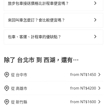
型車為主，車款品牌以豐田Toyota、福特Ford、福斯
KKDAY、KLOOK、叫車吧等。tripool旅步專注在長程
以上，無論在價格或服務品質上，tripool都是你從台北
旅步包車接送價格比計程車便宜嗎？
數超過四位，更是沒有較大的七人座或九人座可供選
預約tripool！如果你是三人以下要乘車，也可參考
VW為主，其中也有少量進口車像凌志Lexus、特斯拉
單程接送與跨縣市計時包車，不論從哪邊去哪裡（當然
市到西湖的最佳選擇。
擇，而且無人租車最令人詬病的就是車況，打開車門才
tripool的拼車共乘服務，最多可再節省50%的交通費
旅步的車資採固定費率與計程車需依行駛距離計費、且
Tesla、賓士Benz等高級車款。全部五年內合法營業用
也包括台北市去西湖），全台保證出車。由於有高效的
發現仍有上一組乘客遺留的垃圾或者撞凹的車門仍未被
用。
遇塞車、停紅燈時等低速行駛時還需額外加價不同，旅
車，百分百無菸車，乘客均有最高500萬乘客險。如果有
車輛調度能力，能以市價7~8折提供專車到府服務，是絕
來回叫車怎麼訂？會比較便宜嗎？
修理，每一次租車都好像在開樂透一樣。另外，偶爾也
步費用比計程車低，且能讓您更能輕鬆掌握交通開支。
特殊需求或人數較多，需要大T保母車、20人座中巴、
大多數乘客出行的最佳選擇。
會遇到明明已經預約了時間但上一位用戶卻遲遲尚未歸
為了乘客未來可能的訂單修改或取消，每筆訂單只含一
40人座大巴或遊覽車，可特別填單並另外報價。
還，又或者要還車時卻偏偏找不到停車位，對於急著用
趟車的資訊，所以如果需要來回叫車，請分兩筆訂單預
包車、客運、計程車的優缺點？
車或者要載其他乘客的人來說就有不小的風險。最後，
定。至於價格已經市場最優惠，並無特別針對來回車趟
雖然路邊隨租隨還看似方便，但實際使用時還是有其區
包車：能提供客製化的交通方式，您可以自由安排行程
做額外折扣，但如果手上有優惠代碼，歡迎直接使用，
域的限制，實際可停靠的地點與你的上下車地點仍有段
上、下車，不需與旅客共乘。但通常需要提前預約。 客
不限單程或來回。
距離，在遇到下雨天或者載行李時，就顯得非常不便。
運：最經濟實惠的交通方式，通常有固定的路線和時間
除了 台北市 到 西湖，還有⋯
表。不必擔心自己開車的安全風險。但是客運的班次和
行車路線可能不太頻繁。 計程車：可以隨叫隨到，並且
from NT$
1450
從
台中市
不必擔心停車位的問題。但是，計程車的費用相對較
高，車輛選擇不如包車多，且大都屬短程接駁為主。
from NT$
4200
從
高雄市
from NT$
1600
從
新竹縣