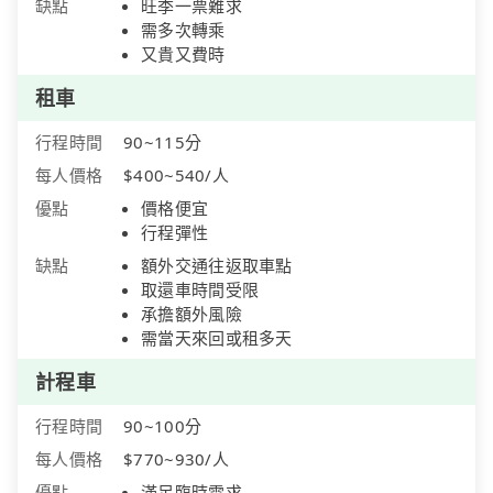
缺點
旺季一票難求
需多次轉乘
又貴又費時
租車
行程時間
90~115分
每人價格
$400~540/人
優點
價格便宜
行程彈性
缺點
額外交通往返取車點
取還車時間受限
承擔額外風險
需當天來回或租多天
計程車
行程時間
90~100分
每人價格
$770~930/人
優點
滿足臨時需求