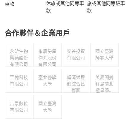
旅或其他同等級車
休旅或其他同等車
車款
款
款
合作夥伴＆企業用戶
永昕生物
永慶房屋
安谷投資
國立臺灣
醫藥股份
仲介股份
有限公司
師範大學
有限公司
有限公司
至億科技
臺北醫學
韻清樂舞
英屬開曼
有限公司
大學
劇綜合藝
群島商北
術團
極星藥業
集團股份
吉景數位
國立臺灣
有限公司
有限公司
大學