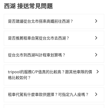
西湖 接送常見問題
是否建議從台北市搭乘高鐵前往西湖？
若要從台北市區搭高鐵前往西湖，高鐵較貴、費時、轉
車麻煩！從最早06:26一直到23:00，台北-苗栗一天最多
是否推薦租車自駕從台北市去西湖？
有30班次高鐵可搭乘。假設從台北市中正區步行或搭乘
如果你有台灣駕照且對自己駕駛技術有信心，且在車上
公車前往台北高鐵站，接著在站內購買高鐵票、通過閘
時不需要閉目養神（因為要自己開車），最重要的是你
口、並在月台上等待列車的到來，大概又過了25分鐘，
從台北市到西湖叫計程車划算嗎？
當天就要來回，那在台北路邊可隨租隨借的iRent應該是
再乘坐42~48分鐘（平均46分）的高鐵從台北站前往苗
如選擇小黃直達，在台北可以透過app叫車的有55688台
你最便宜選擇。註冊完iRent的app後，可以每小時
栗高鐵站，每人票價430元，再用5分鐘出站、等待車站
灣大車隊、Uber、Line Taxi、Yoxi等，如果在路邊攔不
$115~205承租小轎車，每公里再額外加收$3.2，從台北
前排班的計程車，搭上小黃後約花20分鐘、車費400元
tripool的服務C/P值真的比較高？跟其他車隊的價
到車，也可考慮打電話至附近的計程車隊，如歐亞交
市（中正區）到西湖的花費預估為$1,600~2,150（金額
後，抵達苗栗縣西湖鄉的目的地。全程加上轉車時間共1
格比較如何？
通、藍天使衛星車隊、國華衛星車隊等叫車看看。依照
差異來自於平假日、車款差異、抵達目的地後多久原路
小時36分鐘，假設4位同行，高鐵加轉乘之平均每人花費
在服務品質許可下，乘客當然希望價格越便宜越好，而
里程跳錶計算，價格約為3,065~3,700元間，但如改預約
返回），雖已將eTag和可能的每小時40元路邊停車費用
為530元。但如果全程使用tripool並到府專車接送，則
市場上稍具規模且合法經營的業者，有以短程與城市為
tripool可省高達$1,700。但如果要考慮到回程，苗栗縣
預估進去，但額外的汽車保險與可能的罰單都需自付。
租車代駕有什麼車款供選擇？可指定九人座嗎？
每人平均花費約500元，費時1小時27分鐘。選擇搭乘高
主的台灣大車隊、大都會、LINE Taxi、Uber，機場接送
僅有合法計程車約380輛，數量約為台北市的1%、密度
再者，和運的iRent只提供最基本的車型，如Toyota
鐵而不預約包車，不僅每人至少額外負擔30元車資，而
tripool提供的車型以五人座小轎車、休旅車與九人座箱
則有肯驛、全鋒、格上租車、和運租車，包車旅遊則是
僅雙北的0.5%，其叫車的難度是雙北市的190倍。綜合
Yaris、Prius C、Vios這類乘坐體驗較差的車款，如果人
且更會額外浪費9分鐘在轉乘與等車上，現在還不馬上來