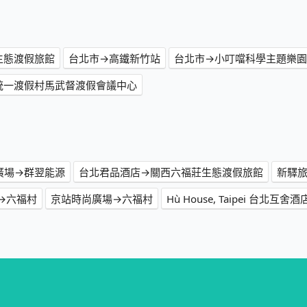
生態渡假旅館
台北市→高鐵新竹站
台北市→小叮噹科學主題樂園
統一渡假村馬武督渡假會議中心
廣場→群翌能源
台北君品酒店→關西六福莊生態渡假旅館
新驛
市→六福村
京站時尚廣場→六福村
Hù House, Taipei 台北互