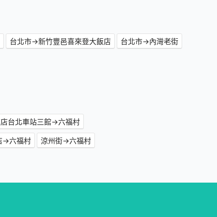
台北市→新竹豐邑喜來登大飯店
台北市→內灣老街
旅店台北車站三館→六福村
舍酒店→六福村
涼州街→六福村