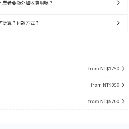
周邊的文化和風俗，品嚐當地的美食，與當地人交流，深入體
他業者要額外加收費用嗎？
找當地導遊或者向當地居民請教，了解更多的深度資訊和內
。對於偏遠地區，我們提供的價格已經包含了所有基本的費
富自己的旅程。
需要前往的地點屬於高海拔山區等特殊地點，就可能會需要支
何計算？付款方式？
查詢到具體的費用。
預定的用車時間，每小時會加收1000元的費用；若超過預定
外費用可以在下車前付現給司機。
from NT$
1750
from NT$
950
from NT$
5700