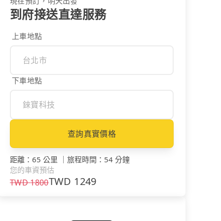
現在預訂，明天出發
到府接送直達服務
上車地點
下車地點
查詢真實價格
距離
：
65 公里
｜
旅程時間
：
54 分鐘
您的車資預估
TWD
1249
TWD
1800