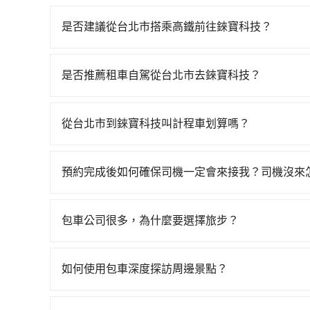
是否建議從台北市搭乘高鐵前往錸寶科技？
若要從台北市區搭高鐵前往錸寶科技，高鐵較貴、費時、
最多有61班次高鐵可搭乘。假設從台北市大同區前
是否推薦租車自駕從台北市去錸寶科技？
15分鐘。抵達高鐵站後，步行進站、現場購票並於月
如果你有台灣駕照且對自己駕駛技術有信心，且在
高鐵從台北站前往新竹高鐵站，每人票價290元，
天就要來回，那在台北路邊可隨租隨借的iRent應該
30分鐘、車費400元後，抵達錸寶科技 (新竹縣湖
從台北市到錸寶科技叫計程車划算嗎？
$115~205承租小轎車，每公里再額外加收$3.
同行，高鐵加轉乘之平均每人花費為490元。但如果全
如選擇小黃直達，在台北可以透過app叫車的有55688台
$1,000~1,450（金額差異來自於平假日、車款
元，費時54分鐘。選擇搭乘高鐵而不預約包車，不
到車，也可考慮打電話至附近的計程車隊，如鼎賺
時40元路邊停車費用預估進去，但額外的汽車保險與
轉乘與等車上，現在還不馬上來預約tripool！如果
預約完成後如何確保司機一定會來接我？司機沒來
計算，價格約為1,665~2,000元間，但如改預約t
車型，如Toyota Yaris、Prius C、Vio
再節省50%的交通費用。
只要完成預約並付款完成，訂單就成立，tripoo
程車約730輛，數量約為台北市的2%、密度僅雙北
或九人座可供選擇，而且無人租車最令人詬病的就
提供司機的姓名、電話、車牌、車型等資訊，如在
價格或服務品質上，tripool都是你從台北市到錸
的車門仍未被修理，每一次租車都好像在開樂透一
包車公司很多，為什麼要選擇旅步？
能原本約定的地點不適合暫停而改停靠在附近的位置。
遲遲尚未歸還，又或者要還車時卻偏偏找不到停車
旅步非常重視司機的審查和車輛的維護，我們的價
快改派以減少乘客等待的時間。
險。最後，雖然路邊隨租隨還看似方便，但實際使
供更彈性的取消訂單規定，並致力於提供高品質的
如何使用包車深度探訪周邊景點？
點仍有段距離，在遇到下雨天或者載行李時，就顯
使用包車進行深度探訪周邊景點時，可以充分利用