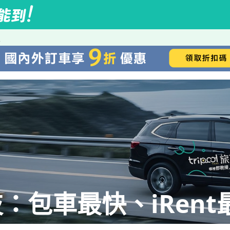
技
：包車最快、iRent