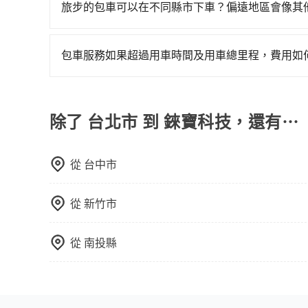
節奏和時間進行遊覽。除了景點本身，還可以體驗
旅步的包車可以在不同縣市下車？偏遠地區會像其
驗當地的生活和文化。在探訪景點時，可以積極尋
旅步的包車服務非常方便，您可以在不同縣市下車
幕，並且可以在旅途中收集更多的故事和經驗，豐
用，不會像其他業者那樣收取額外費用。但如果您
包車服務如果超過用車時間及用車總里程，費用如
付額外的費用，不過別擔心，您可以透過旅步官網
旅步的包車服務可以根據您的需求安排用車，若超過
的里程數，每10公里加收150元的費用。這些額
除了 台北市 到 錸寶科技，還有⋯
從
台中市
從
新竹市
從
南投縣