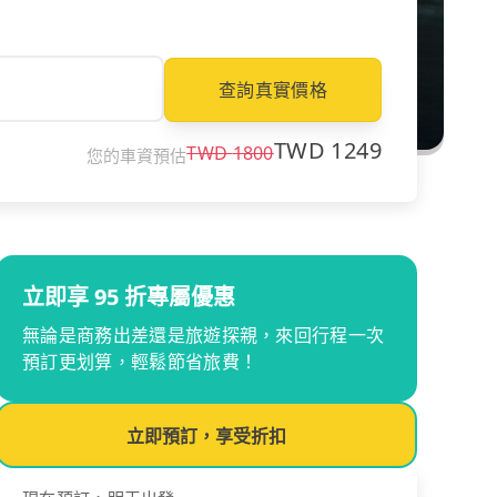
查詢真實價格
TWD
1249
TWD
1800
您的車資預估
立即享 95 折專屬優惠
無論是商務出差還是旅遊探親，來回行程一次
預訂更划算，輕鬆節省旅費！
立即預訂，享受折扣