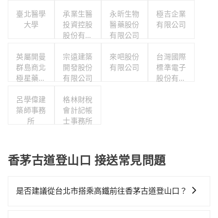
臺北醫學
承業生醫
永昕生物
極吉企業
大學
投資控股
醫藥股份
有限公司
股份有限
有限公司
公司
英屬開曼
宗遠建築
來吧股份
台灣國際
群島商北
開發股份
有限公司
標準電子
極星藥業
有限公司
股份有限
集團股份
公司職工
有限公司
呂學偉建
格林財稅
福利委員
築師事務
會計記帳
會
所
士事務所
香茅古道登山口 接送常見問題
是否建議從台北市搭乘高鐵前往香茅古道登山口？
若要從台北市區搭高鐵前往香茅古道登山口，高鐵較