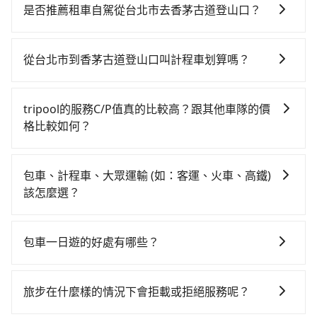
貴、費時、轉車麻煩！從最早06:26一直到23:00，台北-
是否推薦租車自駕從台北市去香茅古道登山口？
苗栗一天最多有30班次高鐵可搭乘。假設從台北市萬華
如果你有台灣駕照且對自己駕駛技術有信心，且在車上
區前往最靠近的台北高鐵站，叫一輛計程車花費約200
時不需要閉目養神（因為要自己開車），最重要的是你
元、車程約20分鐘。抵達高鐵站後，步行進站、現場購
從台北市到香茅古道登山口叫計程車划算嗎？
當天就要來回，那在台北路邊可隨租隨借的iRent應該是
票並於月台排隊的時間約25分鐘，再乘坐42~48分鐘
如選擇小黃直達，在台北可以透過app叫車的有55688台
你最便宜選擇。註冊完iRent的app後，可以每小時
（平均46分）的高鐵從台北站前往苗栗高鐵站，每人票
灣大車隊、Uber、Line Taxi、Yoxi等，如果在路邊攔不
$115~205承租小轎車，每公里再額外加收$3.2，從台北
價430元，再用5分鐘出站、等待車站前排班的計程車，
tripool的服務C/P值真的比較高？跟其他車隊的價
到車，也可考慮打電話至附近的計程車隊，如巨翼計程
市（萬華區）到香茅古道登山口的花費預估為
搭上小黃後約花40分鐘、車費800元後，抵達香茅古道
格比較如何？
車、全能交通、巨翼合作社等叫車看看。依照里程跳錶
$1,900~2,450（金額差異來自於平假日、車款差異、抵
登山口 (苗栗縣苑裡鎮) 的目的地。全程加上轉車時間共2
在服務品質許可下，乘客當然希望價格越便宜越好，而
計算，價格約為3,515~4,200元間，但如改預約tripool
達目的地後多久原路返回），雖已將eTag和可能的每小
小時9分鐘，假設5位同行，高鐵加轉乘之平均每人花費
市場上稍具規模且合法經營的業者，有以短程與城市為
可省高達$1,300。但如果要考慮到回程，苗栗縣僅有合
時40元路邊停車費用預估進去，但額外的汽車保險與可
包車、計程車、大眾運輸 (如：客運、火車、高鐵)
為830元。但如果全程使用tripool並到府專車接送，則
主的台灣大車隊、大都會、LINE Taxi、Uber，機場接送
法計程車約380輛，數量約為台北市的1%、密度僅雙北
能的罰單都需自付。再者，和運的iRent只提供最基本的
該怎麼選？
每人平均花費約620元，費時1小時38分鐘。選擇搭乘高
則有肯驛、全鋒、格上租車、和運租車，包車旅遊則是
的0.5%，其叫車的難度是雙北市的190倍。綜合以上，
車型，如Toyota Yaris、Prius C、Vios這類乘坐體驗較
鐵而不預約包車，不僅每人至少額外負擔210元車資，而
在選擇交通方式時，您可依下列建議的考慮因素做選
KKDAY、KLOOK、叫車吧等。tripool旅步專注在長程
無論在價格或服務品質上，tripool都是你從台北市到香
差的車款，如果人數超過四位，更是沒有較大的七人座
且更會額外浪費31分鐘在轉乘與等車上，現在還不馬上
擇： 預算：不同交通工具價格不同，可先確定您的預
單程接送與跨縣市計時包車，不論從哪邊去哪裡（當然
茅古道登山口的最佳選擇。
包車一日遊的好處有哪些？
或九人座可供選擇，而且無人租車最令人詬病的就是車
來預約tripool！如果你是三人以下要乘車，也可參考
算。計程車最貴，而大眾運輸通常較便宜。 行程：需多
也包括台北市去香茅古道登山口），全台保證出車。由
況，打開車門才發現仍有上一組乘客遺留的垃圾或者撞
tripool的拼車共乘服務，最多可再節省50%的交通費
包車一日遊的好處很多，首先，包車可以依照自己的意
點停留的行程建議可選可客製化行程的包車，如果時間
於有高效的車輛調度能力，能以市價7~8折提供專車到府
凹的車門仍未被修理，每一次租車都好像在開樂透一
用。
願和需要來安排行程，其次，包車可以讓您更加深入地
比較寬鬆且不介意耗時轉乘可選大眾運輸或較貴的計程
服務，是絕大多數乘客出行的最佳選擇。
旅步在什麼樣的情況下會拒載或拒絕服務呢？
樣。另外，偶爾也會遇到明明已經預約了時間但上一位
體驗當地文化和風土人情，此外，包車還可以省去您自
車。 旅行人數：人數多時包車較方便舒適且每個人攤提
用戶卻遲遲尚未歸還，又或者要還車時卻偏偏找不到停