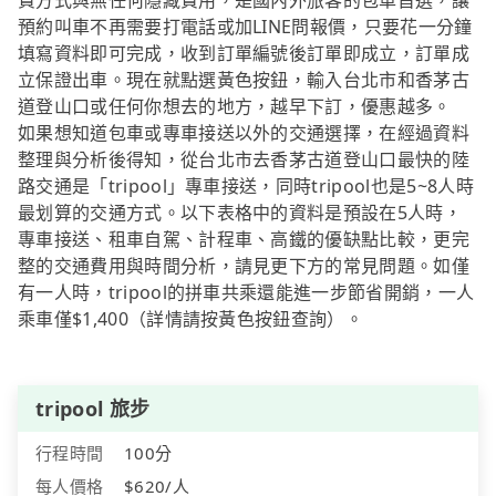
費方式與無任何隱藏費用，是國內外旅客的包車首選，讓
預約叫車不再需要打電話或加LINE問報價，只要花一分鐘
填寫資料即可完成，收到訂單編號後訂單即成立，訂單成
立保證出車。現在就點選黃色按鈕，輸入台北市和香茅古
道登山口或任何你想去的地方，越早下訂，優惠越多。
如果想知道包車或專車接送以外的交通選擇，在經過資料
整理與分析後得知，從台北市去香茅古道登山口最快的陸
路交通是「tripool」專車接送，同時tripool也是5~8人時
最划算的交通方式。以下表格中的資料是預設在5人時，
專車接送、租車自駕、計程車、高鐵的優缺點比較，更完
整的交通費用與時間分析，請見更下方的常見問題。如僅
有一人時，tripool的拼車共乘還能進一步節省開銷，一人
乘車僅$1,400（詳情請按黃色按鈕查詢）。
tripool 旅步
行程時間
100分
每人價格
$620/人