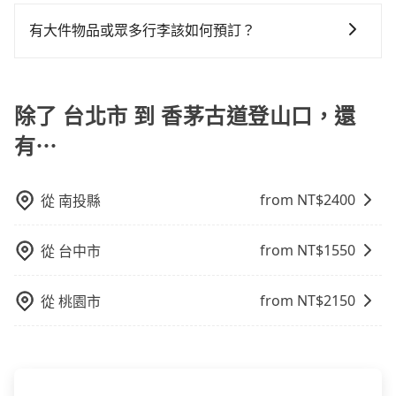
當您使用 tripool 旅步乘車日期當天，若發生以下 3 項
己開車也無需擔心路線和交通的問題，更可以在舒適的
下來的車資也比較便宜，人數少可搭乘大眾運輸或計程
車位，對於急著用車或者要載其他乘客的人來說就有不
原因，司機有權拒絕服務： 1) 當日搭車人數或行李超過
環境中專心欣賞當地美景和文化，讓您的旅程更加輕鬆
車。 時間：需在特定時間到達目的地可選包車或計程
有大件物品或眾多行李該如何預訂？
小的風險。最後，雖然路邊隨租隨還看似方便，但實際
訂購時填寫的數量。請務必確實填寫當日實際攜帶的行
自在。
車，不趕時間即可選用大眾運輸。 便利性：需要便利性
使用時還是有其區域的限制，實際可停靠的地點與你的
一般情況，九人座最多可以乘坐八位乘客以及置放六件
李及乘坐的總人數，包含成人及兒童／嬰幼兒。 2) 孩童
和方便性可選包車和計程車，喜歡探險和體驗當地文化
上下車地點仍有段距離，在遇到下雨天或者載行李時，
30吋的行李箱，但如有大件行李、衝浪板、樂器、廣告
同行，卻無自備或加購兒童座椅。提醒您，為了保護孩
則可搭乘大眾運輸。
就顯得非常不便。
看板、床墊、折疊單車、家電等，在乘客人數不多的情
除了 台北市 到 香茅古道登山口，還
童的安全，依道路交通安全規則規定，四歲以下的孩童
況下，可以將後座倒放來騰出置物空間。基本上只要不
必須乘坐兒童座椅。 3) 搭乘寵物友善專車卻沒有裝籠。
有⋯
遮住司機視線、不會破壞車體、不影響行車安全，會讓
避免影響行車安全，請您務將寵物置入提籠或提袋內。
乘客盡量塞、盡量放。在預定前，建議先丈量好尺寸，
並事先透過官網的線上客服洽詢，確認沒問題再下訂。
from NT$
2400
從
南投縣
from NT$
1550
從
台中市
from NT$
2150
從
桃園市