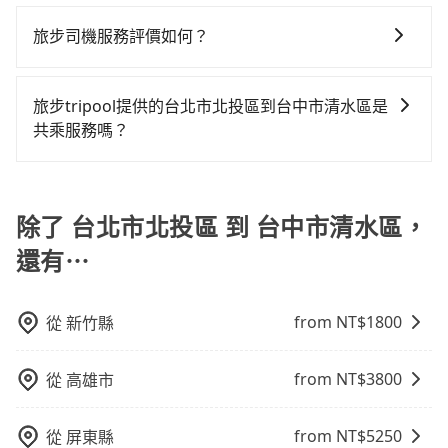
對於平常就有在使用長程專車接送服務的乘客來說，第
駕駛執照以及良民證外，車輛一定投保最高300萬乘客
況，打開車門才發現仍有上一組乘客遺留的垃圾或者撞
費用。
一次使用tripool的會擔心價格比市價便宜不少，是不是
險。最好辨別叫的車是否合法，就看車牌的開頭，只要
旅步司機服務評價如何？
凹的車門仍未被修理，每一次租車都好像在開樂透一
因為司機素質比較差、車上會有煙味、或者車齡過大，
不是R或T開頭的車，就一定是違法。
樣。另外，偶爾也會遇到明明已經預約了時間但上一位
在 Google 上關於旅步的評論中，許多人都給予旅步司
但事實恰恰相反。tripool不僅有嚴密的篩選機制，定期
用戶卻遲遲尚未歸還，又或者要還車時卻偏偏找不到停
機非常高的評價，認為他們非常專業且親切！讓他們的
淘汰顧客評分較低的司機，且車輛均要求5年內新車，司
旅步tripool提供的台北市北投區到台中市清水區是
車位，對於急著用車或者要載其他乘客的人來說就有不
旅程更加順暢和舒適。」
機也絕對不會在車內吸煙，於新冠肺炎期間也絕對全程
共乘服務嗎？
小的風險。最後，雖然路邊隨租隨還看似方便，但實際
配戴口罩。tripool之所以能將價格壓在市價7~8折的主
使用時還是有其區域的限制，實際可停靠的地點與你的
tripool除了共乘拼車服務外，也有包車到府接送服務，
因來自於自行研發的AI車輛調度演算法，能有效降低空
上下車地點仍有段距離，在遇到下雨天或者載行李時，
預約時都依照乘客需求做選擇。如需專車接送，車內除
車率，也就是提高俗稱「回頭車」的比例。這不僅體現
就顯得非常不便。
了司機以外，從上車到下車期間，都不會再有其他陌生
除了 台北市北投區 到 台中市清水區，
在成本的控制，更是在傳統旺季（年假、端午、中秋、
人出現。如選擇共乘服務，則會依照其他共乘乘客做彈
雙十等）能用更少的司機來服務更多的旅客，意味著使
還有⋯
性調度安排，路線上會盡可能以順路為優先，載客數也
用到不熟悉的司機或者轉單給其他車行的情況比同行更
不會超過座位的上限。
低，如此便反應在服務品質的控管會更佳。但tripool網
站上的價格是動態的，一般來說越早預訂價格越優，且
from NT$
1800
從
新竹縣
保證前一天中午以前均可全額取消退費，如已經決定好
要從台北市北投區去台中市清水區，請儘早下訂以把握
from NT$
3800
從
高雄市
最划算的價格。
from NT$
5250
從
屏東縣