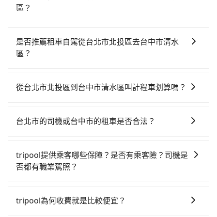
區？
若要從台北市北投區搭高鐵前往台中市清水區，高鐵較
貴、費時！從最早06:26一直到23:00，台北-台中一天最
是否推薦租車自駕從台北市北投區去台中市清水
多有102班次高鐵可搭乘。假設從台北市北投區 (台北市
區？
北投區) 前往最靠近的台北高鐵站，叫一輛計程車花費約
如果你有台灣駕照且對自己駕駛技術有信心，且在車上
400元、車程約32分鐘。抵達高鐵站後，步行進站、現
時不需要閉目養神（因為要自己開車），最重要的是你
場購票並於月台排隊的時間約25分鐘，再乘坐47~66分
從台北市北投區到台中市清水區叫計程車划算嗎？
當天就要來回，那在台北路邊可隨租隨借的iRent應該是
鐘（平均57分）的高鐵從台北站前往台中高鐵站，每人
如選擇小黃直達，在台北可以透過app叫車的有55688台
你最便宜選擇。註冊完iRent的app後，可以每小時
票價700元，再用10分鐘出站、等待車站前排班的計程
灣大車隊、Uber、Line Taxi、Yoxi等，如果在路邊攔不
$115~205承租小轎車，每公里再額外加收$3.2，從台北
車，搭上小黃後約花44分鐘、車費1,000元後，抵達台中
台北市的司機或台中市的租車是否合法？
到車，也可考慮打電話至附近的計程車隊，如陽明山計
市北投區到台中市清水區的花費預估為
市清水區 (台中市清水區) 的目的地。全程加上轉車時間
許多的Line群組或Facebook社團裡，有很多低價的白牌
程車、優良計程車、愛伯特交通等叫車看看。依照里程
$2,050~2,650（金額差異來自於平假日、車款差異、抵
共2小時48分鐘，假設2位同行，高鐵加轉乘之平均每人
車、私家車或野雞車在招攬生意，這不僅是違法可能被
跳錶計算，價格約為3,990~4,800元間，但如改預約
達目的地後多久原路返回），雖已將eTag和可能的每小
tripool提供乘客哪些保障？是否有乘客險？司機是
花費為1,400元。但如果全程使用tripool並到府專車接
警察臨檢並趕下車，出意外後保險公司更是不會提供任
tripool可省高達$2,200。綜合以上，無論在價格或服務
時40元路邊停車費用預估進去，但額外的汽車保險與可
否都有職業駕照？
送，則每人平均花費約1,290元，費時1小時52分鐘。選
何理賠，如果又遇到心術不正的司機，其犯罪行為可能
品質上，tripool都是你從台北市北投區到台中市清水區
能的罰單都需自付。再者，和運的iRent只提供最基本的
擇搭乘高鐵而不預約包車，不僅每人至少額外負擔110元
旅步提供最高500萬的乘客險，且只接受通過旅步嚴格審
都無法監控或追查。最好別為了省小錢而冒上不必要的
的最佳選擇。
車型，如Toyota Yaris、Prius C、Vios這類乘坐體驗較
車資，而且更會額外浪費56分鐘在轉乘與等車上，現在
查，符合職業駕駛資格的司機入隊服務，所提供之車輛
風險。而tripool雇用的司機、使用的車輛以及配合的車
tripool為何收費就是比較便宜？
差的車款，如果人數超過四位，更是沒有較大的七人座
還不馬上來預約tripool！如果你是獨自一人乘車，也可
也都經過細心維護及保養，以確保您的乘車安全。
行，一定符合台灣法律規定，除了司機擁有合法的職業
或九人座可供選擇，而且無人租車最令人詬病的就是車
參考tripool的拼車共乘服務，最多可再節省50%的交通