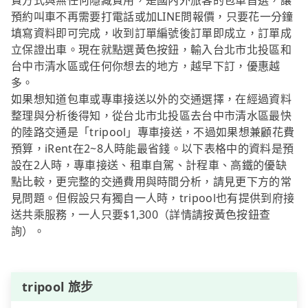
費方式與無任何隱藏費用，是國內外旅客的包車首選，讓
預約叫車不再需要打電話或加LINE問報價，只要花一分鐘
填寫資料即可完成，收到訂單編號後訂單即成立，訂單成
立保證出車。現在就點選黃色按鈕，輸入台北市北投區和
台中市清水區或任何你想去的地方，越早下訂，優惠越
多。
如果想知道包車或專車接送以外的交通選擇，在經過資料
整理與分析後得知，從台北市北投區去台中市清水區最快
的陸路交通是「tripool」專車接送，不過如果想兼顧花費
預算，iRent在2~8人時能最省錢。以下表格中的資料是預
設在2人時，專車接送、租車自駕、計程車、高鐵的優缺
點比較，更完整的交通費用與時間分析，請見更下方的常
見問題。但假設只有獨自一人時，tripool也有提供到府接
送共乘服務，一人只要$1,300（詳情請按黃色按鈕查
詢）。
tripool 旅步