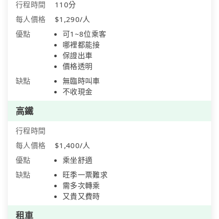
行程時間
110分
每人價格
$1,290/人
優點
可1~8位乘客
哪裡都能接
保證出車
價格透明
缺點
無臨時叫車
不收現金
高鐵
行程時間
每人價格
$1,400/人
優點
乘坐舒適
缺點
旺季一票難求
需多次轉乘
又貴又費時
租車