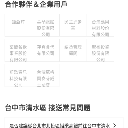
合作夥伴＆企業用戶
鍾亞芹
華碩電腦
民主進步
台灣應用
股份有限
黨
材料股份
公司
有限公司
築間餐飲
存真食代
語丞管理
聖福投資
事業股份
有限公司
顧問
股份有限
有限公司
公司
斯歌資訊
台灣蘇格
科技有限
蘭麥芽威
公司
士忌會所
股份有限
公司
台中市清水區 接送常見問題
是否建議從台北市北投區搭乘高鐵前往台中市清水