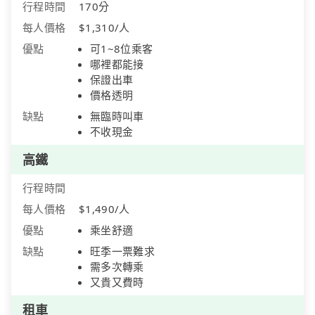
行程時間
170分
每人價格
$1,310/人
優點
可1~8位乘客
哪裡都能接
保證出車
價格透明
缺點
無臨時叫車
不收現金
高鐵
行程時間
每人價格
$1,490/人
優點
乘坐舒適
缺點
旺季一票難求
需多次轉乘
又貴又費時
租車