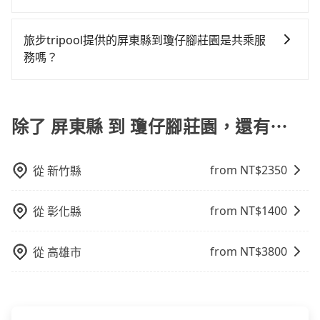
地區、價位、人數、特殊需求來搜尋適合的旅店與房
行照不符，連司機的駕照都會不符。在路上被警察盤查
費，約有29%會採現場議價，建議最好先上網預約，以
差的車款，如果人數超過四位，更是沒有較大的七人座
運攔到一輛小黃了，屏東縣少部分小黃司機不按表收
抱歉！目前旅步的包車服務暫無提供導覽服務，如果您
型，更重要的是通常價格是官網的6~8折，如果又有加入
請下車終止行程事小，如果發生意外，保險公司可不予
免當場被坑受騙。綜合以上，無論在價格或服務品質
或九人座可供選擇，而且無人租車最令人詬病的就是車
費，看乘客是外地人便漫天喊價或恣意繞路。但如果全
需要導覽服務，可事先透過電子郵件
會員或者使用特定的信用卡，還可以累積點數做現金回
賠償就事大了。千萬別為了省小錢而把朋友親人的安全
旅步tripool提供的屏東縣到瓊仔腳莊園是共乘服
上，tripool都是你從屏東縣到瓊仔腳莊園的最佳選擇。
況，打開車門才發現仍有上一組乘客遺留的垃圾或者撞
程使用tripool並到府專車接送，則每人平均花費約
booking@tripool.app聯繫我們，將有專人協助回覆確
饋或未來換取免費的住房。台灣人常用的線上訂房平台
給賭上。通常人數沒有超過10位，建議預約一台九人座
務嗎？
凹的車門仍未被修理，每一次租車都好像在開樂透一
1,310元，費時2小時49分鐘。選擇搭乘高鐵而不預約包
認是否能協助安排。
有Booking.com、Agoda.com、Hotels.com、
與一台小轎車比較划算，如人數超過12位就一定是叫一
樣。另外，偶爾也會遇到明明已經預約了時間但上一位
車，不僅每人至少額外負擔180元車資，而且更會額外浪
tripool除了共乘拼車服務外，也有包車到府接送服務，
Expedia.com、Trip.com等。正常來說，線上刷卡付款
台中巴比較方便。但也有例外，比方說有些山區或路段
用戶卻遲遲尚未歸還，又或者要還車時卻偏偏找不到停
費23分鐘在轉乘與等車上，現在還不馬上來預約
預約時都依照乘客需求做選擇。如需專車接送，車內除
完後預定就完成，事先不用電話確認空房，事後也不用
是禁止大客車通行的，建議在預定時最好先與車行或平
車位，對於急著用車或者要載其他乘客的人來說就有不
tripool！如果你是三人以下要乘車，也可參考tripool的
了司機以外，從上車到下車期間，都不會再有其他陌生
除了 屏東縣 到 瓊仔腳莊園，還有⋯
告知付款完畢，一切都能在網路上操作。但有些較冷門
台確認。
小的風險。最後，雖然路邊隨租隨還看似方便，但實際
拼車共乘服務，最多可再節省50%的交通費用。
人出現。如選擇共乘服務，則會依照其他共乘乘客做彈
或規模較小的飯店，有可能再多平台同時上架而發生超
使用時還是有其區域的限制，實際可停靠的地點與你的
性調度安排，路線上會盡可能以順路為優先，載客數也
賣的現象，便有可能到了現場卻沒房可住的窘境，所以
上下車地點仍有段距離，在遇到下雨天或者載行李時，
from NT$
2350
從
新竹縣
不會超過座位的上限。
在預定時要不選擇評分高、評論多的飯店，不然就是還
就顯得非常不便。
要再人工電話與飯店確認。預訂民宿方面，如不怕麻
煩，有些時候直接打電話問的價格可能比民宿訂房網來
from NT$
1400
從
彰化縣
得便宜，但缺點就是多數要匯款並再人工確認。假如不
介意多花一點錢省下這些瑣碎的事，台灣本土的AsiaYo
from NT$
3800
從
高雄市
或者國際Airbnb都值得推薦。