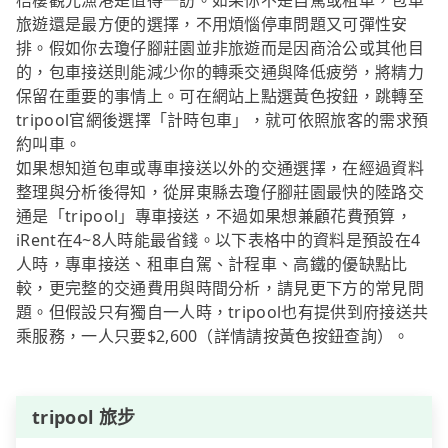
梧棲觀光漁港是值得一訪。如果你不是自駕或租車，包車
旅遊還是最方便的選擇，不用煩惱停車問題又可彈性安
排。假如你去瓊仔腳莊園並非旅遊而是因商洽公或其他目
的，包車接送則能減少你的轉乘交通與降低疲勞，將精力
保留在重要的事情上。可在網站上點選黃色按鈕，跳轉至
tripool官網後選擇「計時包車」，就可依照旅客的需求預
約叫車。
如果想知道包車或專車接送以外的交通選擇，在經過資料
整理與分析後得知，從屏東縣去瓊仔腳莊園最快的陸路交
通是「tripool」專車接送，不過如果想兼顧花費預算，
iRent在4~8人時能最省錢。以下表格中的資料是預設在4
人時，專車接送、租車自駕、計程車、高鐵的優缺點比
較，更完整的交通費用與時間分析，請見更下方的常見問
題。但假設只有獨自一人時，tripool也有提供到府接送共
乘服務，一人只要$2,600（詳情請按黃色按鈕查詢）。
tripool 旅步