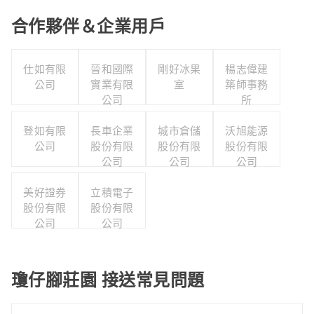
合作夥伴＆企業用戶
仕如有限
晉和國際
剛好冰果
楊志偉建
公司
實業有限
室
築師事務
公司
所
登如有限
長車企業
城市倉儲
沃旭能源
公司
股份有限
股份有限
股份有限
公司
公司
公司
美好證券
立積電子
股份有限
股份有限
公司
公司
瓊仔腳莊園 接送常見問題