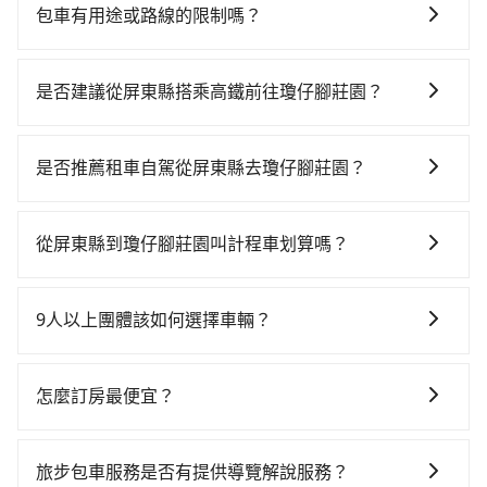
包車有用途或路線的限制嗎？
不管是從屏東縣前往瓊仔腳莊園或是全台灣任何地方，
只要是長途交通且途中遵守台灣法律，無論是清明掃
是否建議從屏東縣搭乘高鐵前往瓊仔腳莊園？
墓、包車旅遊、參加喜宴/喪禮、就醫回診、登山露營、
若要從屏東縣搭高鐵前往瓊仔腳莊園，高鐵較貴、費
學生搬家、投票返鄉、商務出差、貴賓來訪、寵物檢
時，且難叫計程車前往高鐵站！從最早05:50一直到
疫、預約叫車、機場接送、定期洗腎、包月上下班，或
是否推薦租車自駕從屏東縣去瓊仔腳莊園？
22:55，左營-台中一天最多有90班次高鐵可搭乘。假設
者任何跨縣市接送的需求，tripool都能滿足你。乘車前
如果你有台灣駕照且對自己駕駛技術有信心，且在車上
從屏東縣佳冬鄉前往最靠近的左營高鐵站，叫一輛計程
一天下午五點以前完成預約，隔天保證出車。如需公司
時不需要閉目養神（因為要自己開車），最重要的是你
車花費約1,800元、車程約65分鐘。抵達高鐵站後，步行
報帳打統編，在結帳時可以受理，並於乘車後一週內寄
從屏東縣到瓊仔腳莊園叫計程車划算嗎？
當天就要來回，那在屏東路邊可隨租隨借的iRent應該是
進站、現場購票並於月台排隊的時間約20分鐘，再乘坐
出電子收據。
如選擇小黃直達，在屏東可以透過app叫車的有55688台
你最便宜選擇。註冊完iRent的app後，可以每小時
42~69分鐘（平均57分）的高鐵從左營站前往台中高鐵
灣大車隊和Yoxi，如果在路邊攔不到車，也可考慮打電
$115~205承租小轎車，每公里再額外加收$3.2，從屏東
站，每人票價790元，再用10分鐘出站、等待車站前排
9人以上團體該如何選擇車輛？
話至童金壽計程車等叫車看看。依照里程跳錶計算，價
縣（佳冬鄉）到瓊仔腳莊園的花費預估為
班的計程車，搭上小黃後約花45分鐘、車費1,000元後，
在Line群組或Facebook社團裡，有司機標榜能提供乘坐
格約為5,250~7,900元間，但如改預約tripool可省高達
$3,250~3,900（金額差異來自於平假日、車款差異、抵
抵達瓊仔腳莊園 (台中市清水區) 的目的地。全程加上轉
9人以上之廂型車，其實屬違法。在現行法律下，營業小
$2,700。但如果你無法提前預約，或偏好臨時叫車，那
達目的地後多久原路返回），雖已將eTag和可能的每小
怎麼訂房最便宜？
車時間共3小時12分鐘，假設4位同行，高鐵加轉乘之平
客車最多座位數量就是9人，如扣掉司機就只能乘坐8位
要注意屏東縣僅有合法計程車約370輛，計程車密度為雙
時40元路邊停車費用預估進去，但額外的汽車保險與可
均每人花費為1,490元。不過屏東縣領有合法執照的計程
現在旅客預訂飯店已經很少透過旅行社，大多是透過
乘客，如果要10人以上就是營業大客車的範疇，也就是
北的0.3%，也就是說要臨時叫到小黃的難度是台北或新
能的罰單都需自付。再者，和運的iRent只提供最基本的
車僅有400多輛，計程車的密度為雙北的0.3%，換句話
OTA (online travel agent) 來完成，除了可以快速依據
中型巴士或大型遊覽車。非法改裝的車輛，不僅與車輛
北的300倍之多。再加上屏東縣有些計程車司機不按錶計
旅步包車服務是否有提供導覽解說服務？
車型，如Toyota Yaris、Prius C、Vios這類乘坐體驗較
說，臨時要叫小黃的難度是雙北大城市的300倍。縱使幸