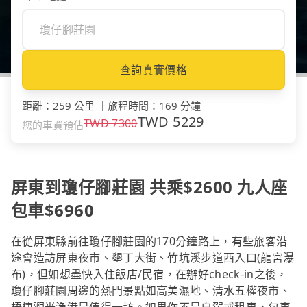
查詢真實價格
距離
：
259 公里
｜
旅程時間
：
169 分鐘
TWD
5229
TWD
7300
您的車資預估
屏東到瓊仔腳莊園 共乘$2600 九人座
包車$6960
在從屏東縣前往瓊仔腳莊園的170分鐘路上，有些旅客沿
途會造訪屏東夜市、墾丁大街、竹坑溪步道西入口(龍宮瀑
布)，但如想盡快入住飯店/民宿，在辦好check-in之後，
瓊仔腳莊園周邊的熱門景點如高美濕地、清水五權夜市、