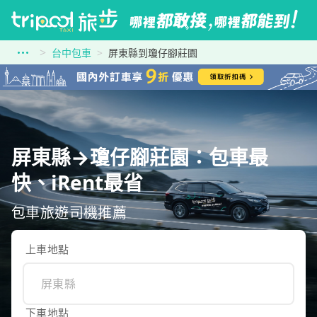
台中包車
屏東縣到瓊仔腳莊園
屏東縣→瓊仔腳莊園：包車最
快、iRent最省
包車旅遊司機推薦
上車地點
下車地點