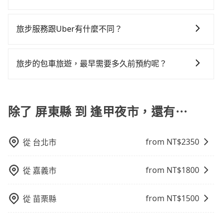
主的台灣大車隊、大都會、LINE Taxi、Uber，機場接送
免當場被坑受騙。綜合以上，無論在價格或服務品質
況，打開車門才發現仍有上一組乘客遺留的垃圾或者撞
到府專車接送，則每人平均花費約1,320元，費時2小時
tripool提供全台各地包括逢甲夜市與屏東縣的包車旅
則有肯驛、全鋒、格上租車、和運租車，包車旅遊則是
上，tripool都是你從屏東縣到逢甲夜市的最佳選擇。
凹的車門仍未被修理，每一次租車都好像在開樂透一
38分鐘。選擇搭乘高鐵而不預約包車，不僅每人至少額
遊，從單純的單趟接送到算時間的計時包車都有，可彈
KKDAY、KLOOK、叫車吧等。tripool旅步專注在長程
旅步服務跟Uber有什麼不同？
樣。另外，偶爾也會遇到明明已經預約了時間但上一位
外負擔40元車資，而且更會額外浪費5分鐘在轉乘與等車
性選擇2~12小時的服務，滿足家族出遊、朋友聚會、婚
單程接送與跨縣市計時包車，不論從哪邊去哪裡（當然
用戶卻遲遲尚未歸還，又或者要還車時卻偏偏找不到停
上，現在還不馬上來預約tripool！如果你僅有兩位乘
tripool 旅步具備以下特色： (1) 採事前預約制。 (2) 在
喪喜慶等不同的需求。價格透明、無隱藏費用，網站試
也包括屏東縣去逢甲夜市），全台保證出車。由於有高
車位，對於急著用車或者要載其他乘客的人來說就有不
車，也可參考tripool的拼車共乘服務，最多可再節省
中長程提供最優惠的價格。 (3) 全台服務，不分城市與郊
算即真實價格，免去來回電話確認。一天包車的價格可
效的車輛調度能力，能以市價7~8折提供專車到府服務，
旅步的包車旅遊，最早需要多久前預約呢？
小的風險。最後，雖然路邊隨租隨還看似方便，但實際
50%的交通費用。
區。 (4) 有較為嚴謹的乘車時間與取消政策。
能跟其他車隊相差無幾，但是如果只需要短時數或者單
是絕大多數乘客出行的最佳選擇。
使用時還是有其區域的限制，實際可停靠的地點與你的
當您的行程確定後，建議盡早預訂包車服務，因為旅步
程專車服務者，敢大聲說我們價格絕對最划算。網站上
上下車地點仍有段距離，在遇到下雨天或者載行李時，
提供早鳥優惠，您越早預訂就能享有更優惠的價格。所
可直接挑選小轎車、休旅車、或九人座箱型車，如需10
就顯得非常不便。
以不妨趁早訂購，享受更划算的價格。
除了 屏東縣 到 逢甲夜市，還有⋯
人以上巴士，請來信洽詢。
from NT$
2350
從
台北市
from NT$
1800
從
嘉義市
from NT$
1500
從
苗栗縣