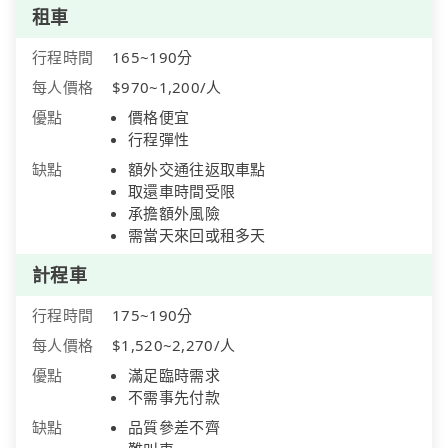
租車
行程時間
165~190分
每人價格
$970~1,200/人
優點
價格便宜
行程彈性
缺點
額外交通往返取車點
取還車時間受限
承擔額外風險
需當天來回或租多天
計程車
行程時間
175~190分
每人價格
$1,520~2,270/人
優點
滿足臨時需求
不需事先付款
缺點
品質參差不齊