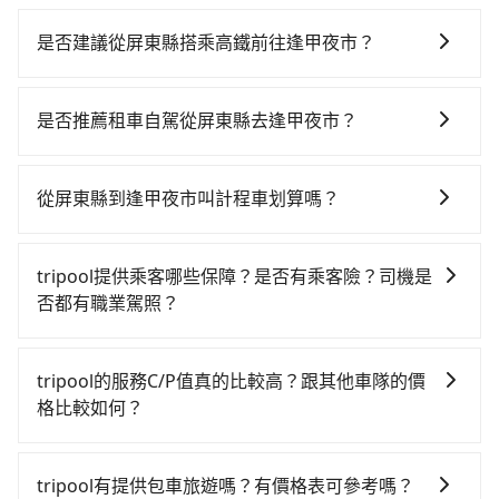
是否建議從屏東縣搭乘高鐵前往逢甲夜市？
若要從屏東縣搭高鐵前往逢甲夜市，高鐵較貴、費時，
且難叫計程車前往高鐵站！從最早05:50一直到22:55，
是否推薦租車自駕從屏東縣去逢甲夜市？
左營-台中一天最多有90班次高鐵可搭乘。假設從屏東縣
如果你有台灣駕照且對自己駕駛技術有信心，且在車上
東港鎮前往最靠近的左營高鐵站，叫一輛計程車花費約
時不需要閉目養神（因為要自己開車），最重要的是你
1,400元、車程約60分鐘。抵達高鐵站後，步行進站、現
從屏東縣到逢甲夜市叫計程車划算嗎？
當天就要來回，那在屏東路邊可隨租隨借的iRent應該是
場購票並於月台排隊的時間約20分鐘，再乘坐42~69分
如選擇小黃直達，在屏東可以透過app叫車的有55688台
你最便宜選擇。註冊完iRent的app後，可以每小時
鐘（平均57分）的高鐵從左營站前往台中高鐵站，每人
灣大車隊和Yoxi，如果在路邊攔不到車，也可考慮打電
$115~205承租小轎車，每公里再額外加收$3.2，從屏東
票價790元，再用10分鐘出站、等待車站前排班的計程
tripool提供乘客哪些保障？是否有乘客險？司機是
話至附近的計程車隊，如東中計程車、碧信汽車行、小
縣（東港鎮）到逢甲夜市的花費預估為
車，搭上小黃後約花20分鐘、車費300元後，抵達逢甲
否都有職業駕照？
琉球計程車等叫車看看。依照里程跳錶計算，價格約為
$2,900~3,600（金額差異來自於平假日、車款差異、抵
夜市 (台中市西屯區) 的目的地。全程加上轉車時間共2小
旅步提供最高500萬的乘客險，且只接受通過旅步嚴格審
4,550~6,800元間，但如改預約tripool可省高達
達目的地後多久原路返回），雖已將eTag和可能的每小
時43分鐘，假設3位同行，高鐵加轉乘之平均每人花費為
查，符合職業駕駛資格的司機入隊服務，所提供之車輛
$2,800。但如果你無法提前預約，或偏好臨時叫車，那
時40元路邊停車費用預估進去，但額外的汽車保險與可
tripool的服務C/P值真的比較高？跟其他車隊的價
1,360元。不過屏東縣領有合法執照的計程車僅有400多
也都經過細心維護及保養，以確保您的乘車安全。
要注意屏東縣僅有合法計程車約370輛，計程車密度為雙
能的罰單都需自付。再者，和運的iRent只提供最基本的
格比較如何？
輛，計程車的密度為雙北的0.3%，換句話說，臨時要叫
北的0.3%，也就是說要臨時叫到小黃的難度是台北或新
車型，如Toyota Yaris、Prius C、Vios這類乘坐體驗較
小黃的難度是雙北大城市的300倍。縱使幸運攔到一輛小
在服務品質許可下，乘客當然希望價格越便宜越好，而
北的300倍之多。再加上屏東縣有些計程車司機不按錶計
差的車款，如果人數超過四位，更是沒有較大的七人座
黃了，屏東縣少部分小黃司機不按表收費，看乘客是外
市場上稍具規模且合法經營的業者，有以短程與城市為
費，約有29%會採現場議價，建議最好先上網預約，以
tripool有提供包車旅遊嗎？有價格表可參考嗎？
或九人座可供選擇，而且無人租車最令人詬病的就是車
地人便漫天喊價或恣意繞路。但如果全程使用tripool並