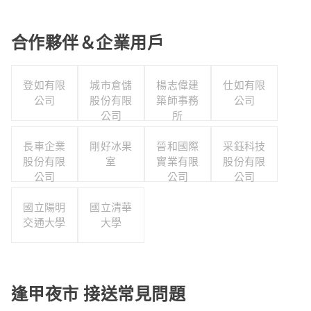
合作夥伴＆企業用戶
登如有限
城市倉儲
楊志偉建
仕如有限
公司
股份有限
築師事務
公司
公司
所
長車企業
剛好冰果
晉和國際
采鈺科技
股份有限
室
實業有限
股份有限
公司
公司
公司
國立陽明
國立清華
交通大學
大學
逢甲夜市 接送常見問題