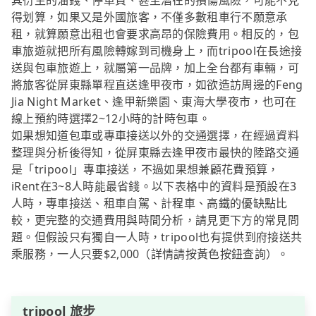
其衍生的油錢、停車費、甚至潛在的損傷風險，可能不見
得划算，如果又是外國旅客，不僅多數租車行不願意承
租，就算願意出租也會要求高昂的保險費用。相反的，包
車旅遊就把所有風險轉嫁到司機身上，而tripool在長途接
送與包車旅遊上，就屬第一品牌，加上全台都有車輛，可
將旅客從屏東縣單程直送逢甲夜市，如欲造訪周邊的Feng
Jia Night Market、逢甲新樂園、東海大學夜市，也可在
線上預約時選擇2~12小時的計時包車。
如果想知道包車或專車接送以外的交通選擇，在經過資料
整理與分析後得知，從屏東縣去逢甲夜市最快的陸路交通
是「tripool」專車接送，不過如果想兼顧花費預算，
iRent在3~8人時能最省錢。以下表格中的資料是預設在3
人時，專車接送、租車自駕、計程車、高鐵的優缺點比
較，更完整的交通費用與時間分析，請見更下方的常見問
題。但假設只有獨自一人時，tripool也有提供到府接送共
乘服務，一人只要$2,000（詳情請按黃色按鈕查詢）。
tripool 旅步