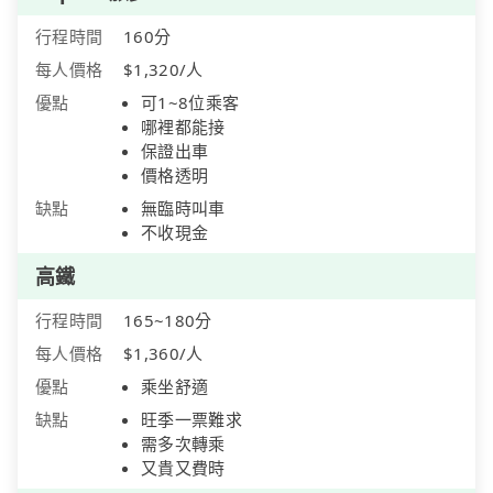
行程時間
160分
每人價格
$1,320/人
優點
可1~8位乘客
哪裡都能接
保證出車
價格透明
缺點
無臨時叫車
不收現金
高鐵
行程時間
165~180分
每人價格
$1,360/人
優點
乘坐舒適
缺點
旺季一票難求
需多次轉乘
又貴又費時