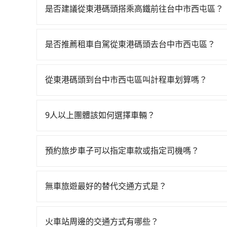
程車最貴，而大眾運輸通常較便宜。 行程：需多
是否建議從東港碼頭搭乘高鐵前往台中市西屯區？
且不介意耗時轉乘可選大眾運輸或較貴的計程車。
若要從東港碼頭搭高鐵前往台中市西屯區，高鐵較貴
也比較便宜，人數少可搭乘大眾運輸或計程車。 
22:55，左營-台中一天最多有90班次高鐵可搭乘
可選用大眾運輸。 便利性：需要便利性和方便性
是否推薦租車自駕從東港碼頭去台中市西屯區？
一輛計程車花費約1,400元、車程約59分鐘。抵
輸。
如果你有台灣駕照且對自己駕駛技術有信心，且在
鐘，再乘坐42~69分鐘（平均57分）的高鐵從左
天就要來回，那在屏東路邊可隨租隨借的iRent應該
車站前排班的計程車，搭上小黃後約花17分鐘、車費
從東港碼頭到台中市西屯區叫計程車划算嗎？
$115~205承租小轎車，每公里再額外加收$3.2，
程加上轉車時間共2小時43分鐘，假設3位同行，高
如選擇小黃直達，在屏東可以透過app叫車的有556
差異來自於平假日、車款差異、抵達目的地後多久原
照的計程車僅有400多輛，計程車的密度為雙北的0
話至東港碼頭附近的計程車隊，如東中計程車、小
預估進去，但額外的汽車保險與可能的罰單都需自付。再
倍，且東港碼頭並未位於市區，可能根本無車可攔
9人以上團體該如何選擇車輛？
格約為4,550~6,800元間，但如改預約tripoo
Yaris、Prius C、Vios這類乘坐體驗較差
費，看乘客是外地人便漫天喊價或恣意繞路。但如果全程
在Line群組或Facebook社團裡，有司機標榜
注意屏東縣僅有合法計程車約370輛，計程車密度為
擇，而且無人租車最令人詬病的就是車況，打開車
元，費時2小時38分鐘。選擇搭乘高鐵而不預約包
客車最多座位數量就是9人，如扣掉司機就只能乘坐
的300倍之多。再加上屏東縣有些計程車司機不按
理，每一次租車都好像在開樂透一樣。另外，偶爾
預約旅步車子可以指定車款或指定司機嗎？
鐘在轉乘與等車上，現在還不馬上來預約tripool！
型巴士或大型遊覽車。非法改裝的車輛，不僅與車
當場被坑受騙。綜合以上，無論在價格或服務品質上，
又或者要還車時卻偏偏找不到停車位，對於急著用
多可再節省50%的交通費用。
可以的，目前預定時旅步僅提供車型選擇，無法指
車終止行程事小，如果發生意外，保險公司可不予
邊隨租隨還看似方便，但實際使用時還是有其區域
booking@tripool.app聯繫我們，將有專人
上。通常人數沒有超過10位，建議預約一台九人座
無車旅遊最好的替代交通方式是？
遇到下雨天或者載行李時，就顯得非常不便。
比較方便。但也有例外，比方說有些山區或路段是
如果您沒有車，想要出門旅遊，最好的替代交通方
車、捷運、客運等，或者考慮租車。如果您想要更
火車站周邊的交通方式有哪些？