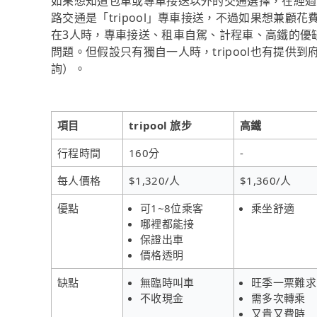
如果想知道包車或專車接送以外的交通選擇，在經過
路交通是「tripool」專車接送，不過如果想兼顧花
在3人時，專車接送、租車自駕、計程車、高鐵的優
問題。但假設只有獨自一人時，tripool也有提供到
詢）。
項目
tripool 旅步
高鐵
行程時間
160分
-
每人價格
$1,320/人
$1,360/人
優點
可1~8位乘客
乘坐舒適
哪裡都能接
保證出車
價格透明
缺點
無臨時叫車
旺季一票難求
不收現金
需多次轉乘
又貴又費時