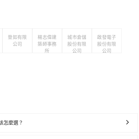
登如有限
楊志偉建
城市倉儲
啟發電子
公司
築師事務
股份有限
股份有限
所
公司
公司
 該怎麼選？
選擇： 預算：不同交通工具價格不同，可先確定您的預算。計