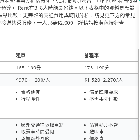
資料整理與分析後得知，從東港碼頭去台中市西屯區最快的陸
費預算，iRent在3~8人時能最省錢。以下表格中的資料是預設
缺點比較，更完整的交通費用與時間分析，請見更下方的常見
府接送共乘服務，一人只要$2,000（詳情請按黃色按鈕查
租車
計程車
165~190分
175~190分
$970~1,200/人
$1,520~2,270/人
價格便宜
滿足臨時需求
行程彈性
不需事先付款
額外交通往返取車點
品質參差不齊
取還車時間受限
難叫車
承擔額外風險
價格貴