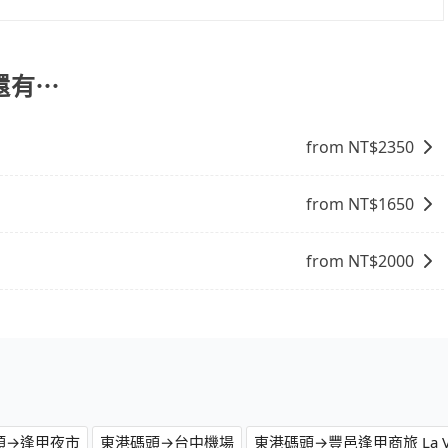
交通方式： 公車或客運：乘坐公車或客運到達或離開火車站，
車站，方便快捷但昂貴。 捷運/輕軌：通過捷運或輕軌到達或
離開火車站，是最便利的，無需與人共乘、快速抵達。
還有⋯
from NT$
2350
from NT$
1650
from NT$
2000
頭→逢甲夜市
東港碼頭→台中機場
東港碼頭→豐邑逢甲商旅 La Vid