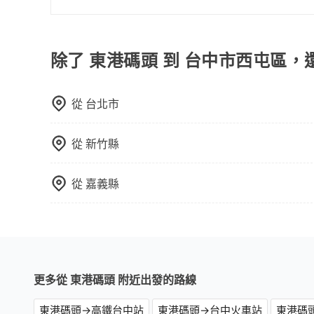
務，由專人到府接送，讓您更加輕鬆自在。
火車站通常是城市的交通樞紐，以下是火車站常見
相對便宜經濟。 計程車：乘坐計程車到達或離開火
離開火車站，快捷便利。 包車：預定包車到達或
除了 東港碼頭 到 台中市西屯區，
從
台北市
從
新竹縣
從
嘉義縣
更多從 東港碼頭 附近出發的路線
東港碼頭→高鐵台中站
東港碼頭→台中火車站
東港碼