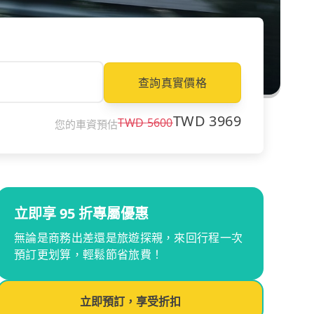
查詢真實價格
TWD
3969
TWD
5600
您的車資預估
立即享 95 折專屬優惠
無論是商務出差還是旅遊探親，來回行程一次
預訂更划算，輕鬆節省旅費！
立即預訂，享受折扣