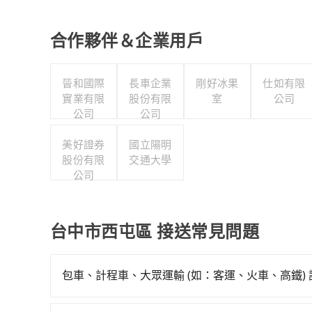
合作夥伴＆企業用戶
晉和國際
長車企業
剛好冰果
仕如有限
實業有限
股份有限
室
公司
公司
公司
美好證券
國立陽明
股份有限
交通大學
公司
台中市西屯區 接送常見問題
包車、計程車、大眾運輸 (如：客運、火車、高鐵)
在選擇交通方式時，您可依下列建議的考慮因素做