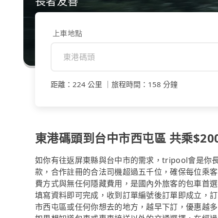
長者友善
上車地點
距離
：
224 公里
｜
旅程時間
：
158 分鐘
東港碼頭到台中市西屯區 共乘$200
如你有往返屏東縣與台中市的需求，tripool會是
款，合作註冊的合法司機超過五千位，確保每位乘客
費方式與無任何隱藏費用，是國內外旅客的包車首選
填寫資料即可完成，收到訂單編號後訂單即成立，訂
市西屯區或任何你想去的地方，越早下訂，優惠越多