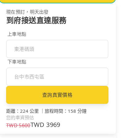
現在預訂，明天出發
到府接送直達服務
上車地點
下車地點
查詢真實價格
距離
：
224 公里
｜
旅程時間
：
158 分鐘
您的車資預估
TWD
3969
TWD
5600