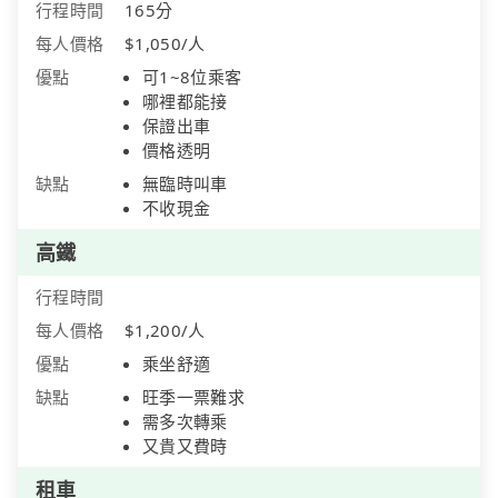
行程時間
165分
每人價格
$1,050/人
優點
可1~8位乘客
哪裡都能接
保證出車
價格透明
缺點
無臨時叫車
不收現金
高鐵
行程時間
每人價格
$1,200/人
優點
乘坐舒適
缺點
旺季一票難求
需多次轉乘
又貴又費時
租車