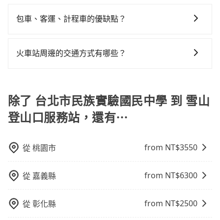
根據google的評價，tripool的服務品質整體上是非常穩
與資訊。長途接送價格比計程車車資更優惠。 - 計程
人。它們通常只在特定地點等候，或者必須透過叫車平
差的車款，如果人數超過四位，更是沒有較大的七人座
浪費15分鐘在轉乘與等車上，現在還不馬上來預約
定及可靠的，大多數的使用者都給予了高分評價。此
車：優點是24小時隨叫隨到，價格按錶計費，但若遇交
台或電話叫車，這代表你需要事先預約，並且要做好等
包車、客運、計程車的優缺點？
或九人座可供選擇，而且無人租車最令人詬病的就是車
tripool！如果你是三人以下要乘車，也可參考tripool的
外，tripool司機專業的駕駛和親切服務態度也獲得了許
通塞車時亦會加收延遲費用，一般屬短程接駁為主。 -
待較久的心理準備。雖然台北市民族實驗國民中學到雪
況，打開車門才發現仍有上一組乘客遺留的垃圾或者撞
拼車共乘服務，最多可再節省50%的交通費用。
包車：能提供客製化的交通方式，您可以自由安排行程
多好評，價格透明無隱藏費用、相比其他業者提供的用
白牌車：優點是價格相對較低，有的還可喊價。但安全
山登山口服務站的跳表小黃可能較為便宜，但當你們人
凹的車門仍未被修理，每一次租車都好像在開樂透一
上、下車，不需與旅客共乘。但通常需要提前預約。 客
車前一日凌晨6點前取消均可無條件全額退費的承諾，讓
性和服務質量無法保障，需要自行承擔風險，遇到狀況
火車站周邊的交通方式有哪些？
數超過四位時，叫兩輛計程車的費用就貴了，改預約一
樣。另外，偶爾也會遇到明明已經預約了時間但上一位
運：最經濟實惠的交通方式，通常有固定的路線和時間
您的旅程能更有彈性及保障。
事後也無法申訴退費。
輛tripool的九人座廂型車最高可省$2,400。
用戶卻遲遲尚未歸還，又或者要還車時卻偏偏找不到停
火車站通常是城市的交通樞紐，以下是火車站常見交通
表。不必擔心自己開車的安全風險。但是客運的班次和
車位，對於急著用車或者要載其他乘客的人來說就有不
方式： 公車或客運：乘坐公車或客運到達或離開火車
行車路線可能不太頻繁。 計程車：可以隨叫隨到，並且
小的風險。最後，雖然路邊隨租隨還看似方便，但實際
站，相對便宜經濟。 計程車：乘坐計程車到達或離開火
除了 台北市民族實驗國民中學 到 雪山
不必擔心停車位的問題。但是，計程車的費用相對較
使用時還是有其區域的限制，實際可停靠的地點與你的
車站，方便快捷但昂貴。 捷運/輕軌：通過捷運或輕軌到
高，車輛選擇不如包車多，且大都屬短程接駁為主。
上下車地點仍有段距離，在遇到下雨天或者載行李時，
登山口服務站，還有⋯
達或離開火車站，快捷便利。 包車：預定包車到達或離
就顯得非常不便。
開火車站，是最便利的，無需與人共乘、快速抵達。
from NT$
3550
從
桃園市
from NT$
6300
從
嘉義縣
from NT$
2500
從
彰化縣