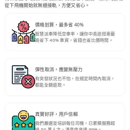
從下飛機開始就無縫接軌，方便又省心。
價格划算，最多省 40%
智慧派車降低空車率，讓你中長途搭乘最
高省下 40% 車資，省錢也省比價時間。
彈性取消，應變無壓力
有突發狀況也不怕，在規定時間內取消，
都能全額退款。
真實好評，用戶信賴
我們嚴選並培訓每位司機，已累積服務超
過 50 萬人次，滿意度高達 99%。