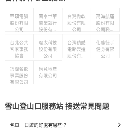
華碩電腦
國泰世華
台灣微軟
萬海航運
股份有限
商業銀行
股份有限
股份有限
公司
股份有限
公司
公司職工
公司
福利委員
台北公共
璟太科技
台灣積體
化龍徒手
會
客家事務
股份有限
電路製造
健身有限
協會
公司
股份有限
公司
公司
築間餐飲
尚意地產
事業股份
有限公司
有限公司
雪山登山口服務站 接送常見問題
包車一日遊的好處有哪些？