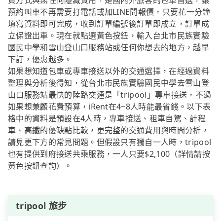
費方式與無任何隱藏費用，是國內外旅客的包車首選，讓
預約叫車不再需要打電話或加LINE問報價，只要花一分鐘
填寫資料即可完成，收到訂單編號後訂單即成立，訂單成
立保證出車。現在就點選黃色按鈕，輸入台北市民族實驗
國民中學和雪山登山口服務站或任何你想去的地方，越早
下訂，優惠越多。
如果想知道包車或專車接送以外的交通選擇，在經過資料
整理與分析後得知，從台北市民族實驗國民中學去雪山登
山口服務站最快的陸路交通是「tripool」專車接送，不過
如果想兼顧花費預算，iRent在4~8人時能最省錢。以下表
格中的資料是預設在4人時，專車接送、租車自駕、計程
車、高鐵的優缺點比較，更完整的交通費用與時間分析，
請見更下方的常見問題。但假設只有獨自一人時，tripool
也有提供到府接送共乘服務，一人只要$2,100（詳情請按
黃色按鈕查詢）。
tripool 旅步