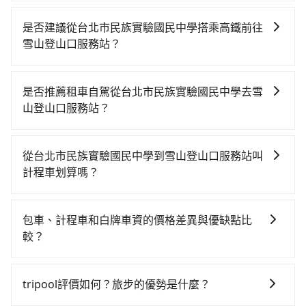
包車一日遊的好處很多，首先，包車可以依照自己的意
願和需要來安排行程，其次，包車可以讓您更加深入地
是否建議從台北市民族實驗國民中學搭乘高鐵前往
體驗當地文化和風土人情，此外，包車還可以省去您自
雪山登山口服務站？
己開車也無需擔心路線和交通的問題，更可以在舒適的
若要從台北市民族實驗國民中學搭高鐵前往雪山登山口
環境中專心欣賞當地美景和文化，讓您的旅程更加輕鬆
服務站，高鐵較貴、費時！從最早06:26一直到23:00，
自在。
是否推薦租車自駕從台北市民族實驗國民中學去雪
台北-台中一天最多有102班次高鐵可搭乘。假設從台北
山登山口服務站？
市民族實驗國民中學 (台北市大安區) 前往最靠近的台北
如果你有台灣駕照且對自己駕駛技術有信心，且在車上
高鐵站，叫一輛計程車花費約200元、車程約16分鐘。
時不需要閉目養神（因為要自己開車），最重要的是你
抵達高鐵站後，步行進站、現場購票並於月台排隊的時
從台北市民族實驗國民中學到雪山登山口服務站叫
當天就要來回，那在台北路邊可隨租隨借的iRent應該是
間約25分鐘，再乘坐47~66分鐘（平均57分）的高鐵從
計程車划算嗎？
你最便宜選擇。註冊完iRent的app後，可以每小時
台北站前往台中高鐵站，每人票價700元，再用10分鐘
如選擇小黃直達，在台北可以透過app叫車的有55688台
$115~205承租小轎車，每公里再額外加收$3.2，從台北
出站、等待車站前排班的計程車，搭上小黃後約花70分
灣大車隊、Uber、Line Taxi、Yoxi等，如果在路邊攔不
市民族實驗國民中學到雪山登山口服務站的花費預估為
鐘、車費1,800元後，抵達雪山登山口服務站 (台中市和
包車、計程車和白牌車資的價格差異與優缺點比
到車，也可考慮打電話至附近的計程車隊，如建國計程
$2,300~2,950（金額差異來自於平假日、車款差異、抵
平區) 的目的地。全程加上轉車時間共2小時58分鐘，假
較？
車、鑫明交通、吉利計程車等叫車看看。依照里程跳錶
達目的地後多久原路返回），雖已將eTag和可能的每小
設4位同行，高鐵加轉乘之平均每人花費為1,200元。但
包車、計程車或白牌車。主要價格差異和優缺點如下： -
計算，價格約為3,915~4,700元間，但如改預約tripool
時40元路邊停車費用預估進去，但額外的汽車保險與可
如果全程使用tripool並到府專車接送，則每人平均花費
包車：優點是搭乘舒適可以根據自己的需求安排時間和
可省高達$500。關於交通需要特別注意：像雪山登山口
能的罰單都需自付。再者，和運的iRent只提供最基本的
tripool評價如何？旅步的優勢是什麼？
約1,050元，費時2小時43分鐘。選擇搭乘高鐵而不預約
地點上車較客製化。此外，司機還會提供各種旅遊建議
服務站這樣的偏遠地區，計程車不會在路上巡迴找客
車型，如Toyota Yaris、Prius C、Vios這類乘坐體驗較
包車，不僅每人至少額外負擔150元車資，而且更會額外