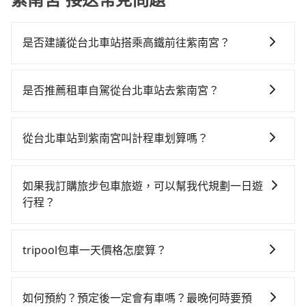
是否建議從台北車站搭乘高鐵前往紫南宮？
若要從台北車站搭高鐵前往紫南宮，高鐵乘坐舒適、省
時、較貴！不過從最早一班車06:26到末班車21:56，台
是否推薦租車自駕從台北車站去紫南宮？
北-彰化一天最多僅26班次，如果行程緊湊或趕不上末班
如果你有台灣駕照且對自己駕駛技術有信心，且在車上
車，那就該考慮預約專車接送。假設從台北車站 (台北市
時不需要閉目養神（因為要自己開車），最重要的是你
中正區) 出發，步行進入高鐵站約15分鐘，現場買票或月
從台北車站到紫南宮叫計程車划算嗎？
當天就要來回，那在台北路邊可隨租隨借的iRent應該是
台等車時間約10分鐘，再乘坐64~76分鐘（平均71分）
如選擇小黃直達，在台北可以透過app叫車的有55688台
你最便宜選擇。註冊完iRent的app後，可以每小時
的高鐵從台北站前往彰化高鐵站，每人票價820元，再用
灣大車隊、Uber、Line Taxi、Yoxi等，如果在路邊攔不
$115~205承租小轎車，每公里再額外加收$3.2，從台北
5分鐘出站、等待車站前排班的計程車，搭上小黃後約花
如果我訂購旅步包車旅遊，可以幫我代規劃一日遊
到車，也可考慮打電話至台北車站附近的計程車隊，如
車站到紫南宮的花費預估為$2,850~3,500（金額差異來
33分鐘、車費600元後，抵達紫南宮 (南投縣竹山鎮) 的
行程？
新風交通、國華衛星車隊、優質計程車等叫車看看。依
自於平假日、車款差異、抵達目的地後多久原路返
目的地。全程加上轉車時間共2小時14分鐘，假設6位同
抱歉！目前旅步的包車服務只能提供交通接送服務，暫
照里程跳錶計算，價格約為5,790~6,900元間，但如改預
回），雖已將eTag和可能的每小時40元路邊停車費用預
行，高鐵加轉乘之平均每人花費為1,020元。但如果全程
時還沒有規劃行程的服務。
約tripool可省高達$2,800。但如果要考慮到回程，南投
估進去，但額外的汽車保險與可能的罰單都需自付。再
tripool包車一天價格怎麼算？
使用tripool並到府專車接送，則每人平均花費約920
縣僅有合法計程車約340輛，數量約為台北市的1%、密
者，和運的iRent只提供最基本的車型，如Toyota
元，費時2小時29分鐘。長距離移動確實搭乘高鐵可以比
因包車費用會隨著您選用2-12小時不等的包車時數、所
度僅雙北的0.2%，其叫車的難度是雙北市的490倍。綜
Yaris、Prius C、Vios這類乘坐體驗較差的車款，如果人
坐車快15分鐘，但卻要額外支出約600元的交通費，所
需行程的公里數及車型而有所不同，建議可以直接上旅
合以上，無論在價格或服務品質上，tripool都是你從台
如何預約？預定後一定會有車嗎？最晚何時要預
數超過四位，更是沒有較大的七人座或九人座可供選
以對於不是這麼趕時間的人來說，預約tripool還是比較