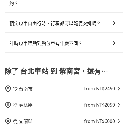
步官網一鍵查價，即時試算您包車費用，清楚透明，且
北車站到紫南宮的最佳選擇。
約？
擇，而且無人租車最令人詬病的就是車況，打開車門才
划算的。如果你是三人以下要乘車，也可參考tripool的
無隱藏費用。
發現仍有上一組乘客遺留的垃圾或者撞凹的車門仍未被
拼車共乘服務，最多可再節省50%的交通費用。
如要預約從台北車站前往紫南宮的專車接送服務，可直
修理，每一次租車都好像在開樂透一樣。另外，偶爾也
接線上輸入上下車地點或地址，三秒內即可查到真實價
預定包車自由行時，行程都可以隨便安排嗎？
會遇到明明已經預約了時間但上一位用戶卻遲遲尚未歸
格，照著步驟填寫完乘客資料與線上刷卡，訂單即成
還，又或者要還車時卻偏偏找不到停車位，對於急著用
只要不超出您選用的用車時間及行程總公里數，且行程
立。在拿到訂單編號後，隨即會在手機上收到簡訊以及
車或者要載其他乘客的人來說就有不小的風險。最後，
沒有到達海拔1500公里以上的山區，行程都是可以依照
電子郵件確認信，如此就完成預約了，而司機與車輛的
計時包車跟點到點包車有什麼不同？
雖然路邊隨租隨還看似方便，但實際使用時還是有其區
您的需求安排的。
詳細資料，將於乘車前一晚八點透過SMS和EMAIL提
域的限制，實際可停靠的地點與你的上下車地點仍有段
計時包車和點到點包車都是包車服務的形式，但有一些
供。一旦付款完畢，tripool保證出車。一般建議出發前
距離，在遇到下雨天或者載行李時，就顯得非常不便。
不同之處： 計時包車：計時包車是按照用車時間來計
一天中午以前完成預約，越早下訂價格越低價，如臨時
費，通常以每小時為單位，客戶可以根據自己的需要預
除了 台北車站 到 紫南宮，還有⋯
需要，前一天傍晚五點前仍會收單，最遲如當天下午過
定一定時間的包車服務。這種服務適用於需要在城市內
後乘車，四小時前仍能預約。
多個地點間來回穿梭的客戶，例如市區觀光、商務差旅
from NT$
2450
從
台南市
等。 點到點包車：點到點包車是按照里程和目的地來計
費，客戶可以預先告知出發地點A到目的地B，會根據路
線和里程來計算費用。這種服務通常適用於單程或從一
from NT$
2050
從
雲林縣
個城市到另一個城市的長途包車。
from NT$
6000
從
宜蘭縣