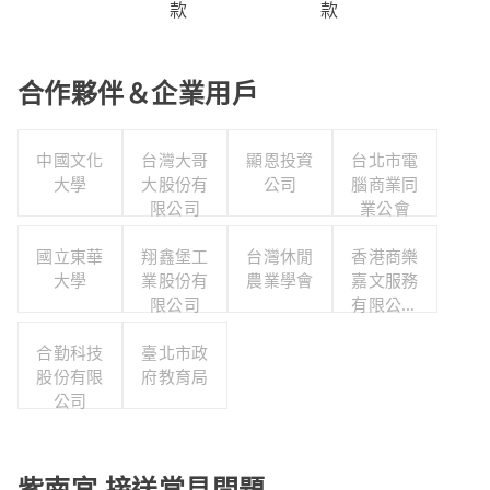
款
款
合作夥伴＆企業用戶
中國文化
台灣大哥
顯恩投資
台北市電
大學
大股份有
公司
腦商業同
限公司
業公會
國立東華
翔鑫堡工
台灣休閒
香港商樂
大學
業股份有
農業學會
嘉文服務
限公司
有限公司
台灣分公
合勤科技
臺北市政
司
股份有限
府教育局
公司
紫南宮 接送常見問題