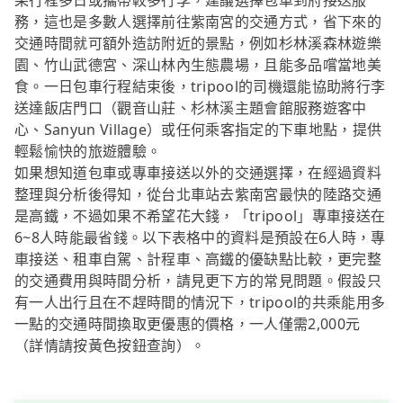
果行程多日或攜帶較多行李，建議選擇包車到府接送服
務，這也是多數人選擇前往紫南宮的交通方式，省下來的
交通時間就可額外造訪附近的景點，例如杉林溪森林遊樂
園、竹山武德宮、深山林內生態農場，且能多品嚐當地美
食。一日包車行程結束後，tripool的司機還能協助將行李
送達飯店門口（觀音山莊、杉林溪主題會館服務遊客中
心、Sanyun Village）或任何乘客指定的下車地點，提供
輕鬆愉快的旅遊體驗。
如果想知道包車或專車接送以外的交通選擇，在經過資料
整理與分析後得知，從台北車站去紫南宮最快的陸路交通
是高鐵，不過如果不希望花大錢，「tripool」專車接送在
6~8人時能最省錢。以下表格中的資料是預設在6人時，專
車接送、租車自駕、計程車、高鐵的優缺點比較，更完整
的交通費用與時間分析，請見更下方的常見問題。假設只
有一人出行且在不趕時間的情況下，tripool的共乘能用多
一點的交通時間換取更優惠的價格，一人僅需2,000元
（詳情請按黃色按鈕查詢）。