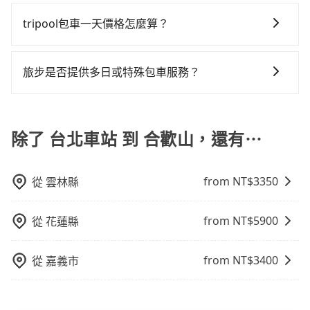
為了乘客未來可能的訂單修改或取消，每筆訂單只含一
童同行，在預訂tripool的寶貝車時，可以直接在網站勾
統編，在結帳時可以受理，並於乘車後一週內寄出電子
發現仍有上一組乘客遺留的垃圾或者撞凹的車門仍未被
趟車的資訊，所以如果需要來回叫車，請分兩筆訂單預
選租用適合1~4歲的兒童汽車座椅或4歲以上的增高墊，
收據。
tripool包車一天價格怎麼算？
修理，每一次租車都好像在開樂透一樣。另外，偶爾也
定。至於價格已經市場最優惠，並無特別針對來回車趟
如有新生兒需要0~1歲的嬰兒後向汽座，可先向客服人員
會遇到明明已經預約了時間但上一位用戶卻遲遲尚未歸
因包車費用會隨著您選用2-12小時不等的包車時數、所
做額外折扣，但如果手上有優惠代碼，歡迎直接使用，
確認庫存再行租用，每個300元。當然，更鼓勵父母自行
還，又或者要還車時卻偏偏找不到停車位，對於急著用
需行程的公里數及車型而有所不同，建議可以直接上旅
不限單程或來回。
攜帶汽車座椅，不僅家中小寶貝坐的舒適習慣。
旅步是否提供多日或特殊包車服務？
車或者要載其他乘客的人來說就有不小的風險。最後，
步官網一鍵查價，即時試算您包車費用，清楚透明，且
雖然路邊隨租隨還看似方便，但實際使用時還是有其區
若您有多日或特殊包車需求，您可以先來信旅步，會有
無隱藏費用。
域的限制，實際可停靠的地點與你的上下車地點仍有段
專人回覆您。
距離，在遇到下雨天或者載行李時，就顯得非常不便。
除了 台北車站 到 合歡山，還有⋯
from NT$
3350
從
雲林縣
from NT$
5900
從
花蓮縣
from NT$
3400
從
嘉義市