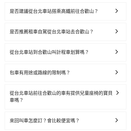
是否建議從台北車站搭乘高鐵前往合歡山？
若要從台北車站搭高鐵前往合歡山，高鐵省時、較貴！
從最早06:26一直到23:00，台北-台中一天最多有102班
是否推薦租車自駕從台北車站去合歡山？
次高鐵可搭乘。假設從台北車站 (台北市中正區) 出發，
如果你有台灣駕照且對自己駕駛技術有信心，且在車上
步行進入高鐵站約15分鐘，現場買票或月台等車時間約
時不需要閉目養神（因為要自己開車），最重要的是你
10分鐘，再乘坐47~66分鐘（平均57分）的高鐵從台北
從台北車站到合歡山叫計程車划算嗎？
當天就要來回，那在台北路邊可隨租隨借的iRent應該是
站前往台中高鐵站，每人票價700元，再用10分鐘出
如選擇小黃直達，在台北可以透過app叫車的有55688台
你最便宜選擇。註冊完iRent的app後，可以每小時
站、等待車站前排班的計程車，搭上小黃後約花100分
灣大車隊、Uber、Line Taxi、Yoxi等，如果在路邊攔不
$115~205承租小轎車，每公里再額外加收$3.2，從台北
鐘、車費3,200元後，抵達合歡山 (南投縣仁愛鄉) 的目的
包車有用途或路線的限制嗎？
到車，也可考慮打電話至台北車站附近的計程車隊，如
車站到合歡山的花費預估為$3,350~4,050（金額差異來
地。全程加上轉車時間共3小時12分鐘，假設4位同行，
不管是從台北車站前往合歡山或是全台灣任何地方，只
優質計程車、多元化計程車、國華衛星車隊等叫車看
自於平假日、車款差異、抵達目的地後多久原路返
高鐵加轉乘之平均每人花費為1,500元。但如果全程使用
要是長途交通且途中遵守台灣法律，無論是清明掃墓、
看。依照里程跳錶計算，價格約為6,465~7,800元間，但
回），雖已將eTag和可能的每小時40元路邊停車費用預
從台北車站前往合歡山的車有提供兒童座椅的寶貝
tripool並到府專車接送，則每人平均花費約1,430元，
包車旅遊、參加喜宴/喪禮、就醫回診、登山露營、學生
如改預約tripool可省高達$2,100。但如果要考慮到回
估進去，但額外的汽車保險與可能的罰單都需自付。再
車嗎？
費時3小時13分鐘。長距離移動確實搭乘高鐵可以比坐車
搬家、投票返鄉、商務出差、貴賓來訪、寵物檢疫、預
程，南投縣僅有合法計程車約340輛，數量約為台北市的
者，和運的iRent只提供最基本的車型，如Toyota
快1分鐘，但卻要額外支出約280元的交通費，所以對於
台灣法律有規定，無論年紀大小，所有乘客乘車時均需
約叫車、機場接送、定期洗腎、包月上下班，或者任何
1%、密度僅雙北的0.2%，其叫車的難度是雙北市的490
Yaris、Prius C、Vios這類乘坐體驗較差的車款，如果人
不是這麼趕時間的人來說，預約tripool還是比較划算
繫好安全帶，如四歲以下或身高不足的幼童無法正常綁
跨縣市接送的需求，tripool都能滿足你。乘車前一天下
倍。綜合以上，無論在價格或服務品質上，tripool都是
來回叫車怎麼訂？會比較便宜嗎？
數超過四位，更是沒有較大的七人座或九人座可供選
的。如果你是三人以下要乘車，也可參考tripool的拼車
安全帶，則需使用嬰兒/兒童座椅或輔以增高墊。如有幼
午五點以前完成預約，隔天保證出車。如需公司報帳打
你從台北車站到合歡山的最佳選擇。
擇，而且無人租車最令人詬病的就是車況，打開車門才
共乘服務，最多可再節省50%的交通費用。