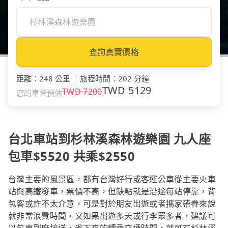
查詢真實價格
距離
：
248 公里
｜
旅程時間
：
202 分鐘
TWD
5129
TWD
7200
您的車資預估
台北車站到杉林溪森林遊樂園 九人座
包車$5520 共乘$2550
台灣主要的風景區，都有台灣好行或客運公車從主要火車
站與高鐵發車，票價不高，但缺點就是沿途每站停靠，背
包客或許不太介意，可是對於朋友出遊或者攜家帶眷來說
就非常浪費時間，又如果出遊多天或行李眾多者，建議可