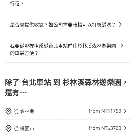
您的需求安排的。
與車輛的詳細資料，將於乘車前一晚八點透過SMS和
北車站到杉林溪森林遊樂園的最佳選擇。
行程？
或九人座可供選擇，而且無人租車最令人詬病的就是車
也可參考tripool的拼車共乘服務，最多可再節省50%的
EMAIL提供。一旦付款完畢，tripool保證出車。一般建
況，打開車門才發現仍有上一組乘客遺留的垃圾或者撞
交通費用。
抱歉！目前旅步的包車服務只能提供交通接送服務，暫
議出發前一天中午以前完成預約，越早下訂價格越低
凹的車門仍未被修理，每一次租車都好像在開樂透一
時還沒有規劃行程的服務。
價，如臨時需要，前一天傍晚五點前仍會收單，最遲如
是否會提供收據？如公司需要報帳可以打統編嗎？
樣。另外，偶爾也會遇到明明已經預約了時間但上一位
當天下午過後乘車，四小時前仍能預約。
用戶卻遲遲尚未歸還，又或者要還車時卻偏偏找不到停
在乘車結束後一週內，tripool都會透過第三方系統寄出
車位，對於急著用車或者要載其他乘客的人來說就有不
旅行業代收轉付電子收據，如果公司需要報公帳，在預
我要從哪裡搭乘從台北車站前往杉林溪森林遊樂園
小的風險。最後，雖然路邊隨租隨還看似方便，但實際
約付款前可以輸入公司的抬頭與統編，可向國稅局報
的車最方便？
使用時還是有其區域的限制，實際可停靠的地點與你的
帳，且免加收5%稅金。在收到後，可自行列印留存或報
上下車地點仍有段距離，在遇到下雨天或者載行李時，
tripool提供到府專車接送服務，不論在台灣本島哪個角
帳，完全符合台灣的法律規範。
就顯得非常不便。
落，只要有路能到、Google地圖上能標註、GPS上能找
得到，我們就保證發車。直接在官網上輸入住家地址、
除了 台北車站 到 杉林溪森林遊樂園，
辦公大樓、飯店民宿、各地車站、機場航廈、甚至風景
還有⋯
區，我們司機都會依照訂單上的資訊依約接送。
from NT$
1750
從
雲林縣
from NT$
3700
從
桃園市