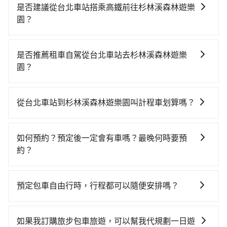
是否建議從台北車站搭乘高鐵前往杉林溪森林遊樂
園？
若要從台北車站搭高鐵前往杉林溪森林遊樂園，高鐵乘
坐舒適、省時、較貴！不過從最早一班車06:26到末班車
是否推薦租車自駕從台北車站去杉林溪森林遊樂
21:56，台北-彰化一天最多僅26班次，如果行程緊湊或
園？
趕不上末班車，那就該考慮預約專車接送。假設從台北
如果你有台灣駕照且對自己駕駛技術有信心，且在車上
車站 (台北市中正區) 出發，步行進入高鐵站約15分鐘，
時不需要閉目養神（因為要自己開車），最重要的是你
現場買票或月台等車時間約10分鐘，再乘坐64~76分鐘
從台北車站到杉林溪森林遊樂園叫計程車划算嗎？
當天就要來回，那在台北路邊可隨租隨借的iRent應該是
（平均71分）的高鐵從台北站前往彰化高鐵站，每人票
如選擇小黃直達，在台北可以透過app叫車的有55688台
你最便宜選擇。註冊完iRent的app後，可以每小時
價820元，再用5分鐘出站、等待車站前排班的計程車，
灣大車隊、Uber、Line Taxi、Yoxi等，如果在路邊攔不
$115~205承租小轎車，每公里再額外加收$3.2，從台北
搭上小黃後約花33分鐘、車費600元後，抵達杉林溪森
如何預約？預定後一定會有車嗎？最晚何時要預
到車，也可考慮打電話至台北車站附近的計程車隊，如
車站到杉林溪森林遊樂園的花費預估為
林遊樂園 (南投縣竹山鎮) 的目的地。全程加上轉車時間
約？
聖雄衛星車隊、日昇計程車、廣利交通等叫車看看。依
$3,250~3,950（金額差異來自於平假日、車款差異、抵
共2小時14分鐘，假設6位同行，高鐵加轉乘之平均每人
如要預約從台北車站前往杉林溪森林遊樂園的專車接送
照里程跳錶計算，價格約為6,240~7,500元間，但如改預
達目的地後多久原路返回），雖已將eTag和可能的每小
花費為1,020元。但如果全程使用tripool並到府專車接
服務，可直接線上輸入上下車地點或地址，三秒內即可
約tripool可省高達$2,400。但如果要考慮到回程，南投
時40元路邊停車費用預估進去，但額外的汽車保險與可
預定包車自由行時，行程都可以隨便安排嗎？
送，則每人平均花費約920元，費時3小時22分鐘。長距
查到真實價格，照著步驟填寫完乘客資料與線上刷卡，
縣僅有合法計程車約340輛，數量約為台北市的1%、密
能的罰單都需自付。再者，和運的iRent只提供最基本的
離移動確實搭乘高鐵可以比坐車快，但卻要額外支出約
只要不超出您選用的用車時間及行程總公里數，且行程
訂單即成立。在拿到訂單編號後，隨即會在手機上收到
度僅雙北的0.2%，其叫車的難度是雙北市的490倍。綜
車型，如Toyota Yaris、Prius C、Vios這類乘坐體驗較
600元的交通費，所以對於不是這麼趕時間的人來說，預
沒有到達海拔1500公里以上的山區，行程都是可以依照
簡訊以及電子郵件確認信，如此就完成預約了，而司機
合以上，無論在價格或服務品質上，tripool都是你從台
如果我訂購旅步包車旅遊，可以幫我代規劃一日遊
差的車款，如果人數超過四位，更是沒有較大的七人座
約tripool還是比較划算的。如果你是三人以下要乘車，