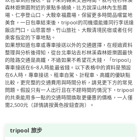
以包車到府接送，省下來的轉乘交通時間，就可在杉林溪
森林遊樂園附近的景點多繞繞，比方說深山林內生態農
場、仁亭登山口、大鞍幸福農場，保留更多時間品嚐當地
美食，一日包車結束後，tripool的司機還能連同行李送達
飯店門口，山思雲想、竹山旅社、大鞍清境民宿或者任何
乘客指定的下車地點。
如果想知道包車或專車接送以外的交通選擇，在經過資料
整理與分析後得知，從台北車站去杉林溪森林遊樂園最快
的陸路交通是高鐵，不過如果不希望花大錢，「tripool」
專車接送在6~8人時能最省錢。以下表格中的資料是預設
在6人時，專車接送、租車自駕、計程車、高鐵的優缺點
比較，更完整的交通費用與時間分析，請見更下方的常見
問題。假設只有一人出行且在不趕時間的情況下，tripool
的共乘能用多一點的交通時間換取更優惠的價格，一人僅
需2,500元（詳情請按黃色按鈕查詢）。
tripool 旅步