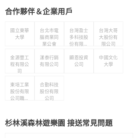
合作夥伴＆企業用戶
國立東華
台北市電
台灣盈士
台灣大哥
大學
腦商業同
多科技股
大股份有
業公會
份有限公
限公司
司
金源豐工
漾泰行銷
顯恩投資
中國文化
程有限公
有限公司
公司
大學
司
東培工業
合勤科技
股份有限
股份有限
公司職工
公司
福利委員
會
杉林溪森林遊樂園 接送常見問題