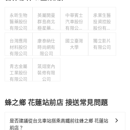
永昕生物
英屬開曼
中華賓士
承業生醫
醫藥股份
群島商北
汽車股份
投資控股
有限公司
極星藥業
有限公司
股份有限
集團股份
聯合職工
公司
台灣應用
有限公司
康泰納仕
福利委員
國立臺灣
獨立影片
材料股份
時尚網有
大學
會
有限公司
有限公司
限公司
青志金屬
筑翊室內
工業股份
裝修有限
有限公司
公司
蜂之鄉 花蓮站前店 接送常見問題
是否建議從台北車站搭乘高鐵前往蜂之鄉 花蓮站
前店？