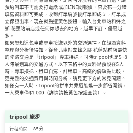
費方式與無任何隱藏費用，是國內外旅客的包車首選，讓
預約叫車不再需要打電話或加LINE問報價，只要花一分鐘
填寫資料即可完成，收到訂單編號後訂單即成立，訂單成
立保證出車。現在就點選黃色按鈕，輸入台北車站和蜂之
鄉 花蓮站前店或任何你想去的地方，越早下訂，優惠越
多。
如果想知道包車或專車接送以外的交通選擇，在經過資料
整理與分析後得知，從台北車站去蜂之鄉 花蓮站前店最快
的陸路交通是「tripool」專車接送，同時tripool也是5~8
人時最划算的交通方式。以下表格中的資料是預設在5人
時，專車接送、租車自駕、計程車、高鐵的優缺點比較，
更完整的交通費用與時間分析，請見更下方的常見問題。
如僅有一人時，tripool的拼車共乘還能進一步節省開銷，
一人乘車僅$1,000（詳情請按黃色按鈕查詢）。
tripool 旅步
行程時間
85分