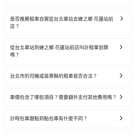
若要從台北車站搭高鐵前往蜂之鄉 花蓮站前店，高鐵較
貴、費時、轉車麻煩！從最早06:26一直到23:00，台北-
是否推薦租車自駕從台北車站去蜂之鄉 花蓮站前
苗栗一天最多有30班次高鐵可搭乘。假設從台北車站 (台
店？
北市中正區) 出發，步行進入高鐵站約15分鐘，現場買票
如果你有台灣駕照且對自己駕駛技術有信心，且在車上
或月台等車時間約10分鐘，再乘坐42~48分鐘（平均46
時不需要閉目養神（因為要自己開車），最重要的是你
分）的高鐵從台北站前往苗栗高鐵站，每人票價430元，
從台北車站到蜂之鄉 花蓮站前店叫計程車划算
當天就要來回，那在台北路邊可隨租隨借的iRent應該是
再用5分鐘出站、等待車站前排班的計程車，搭上小黃後
嗎？
你最便宜選擇。註冊完iRent的app後，可以每小時
約花19分鐘、車費300元後，抵達蜂之鄉 花蓮站前店 (苗
如選擇小黃直達，在台北可以透過app叫車的有55688台
$115~205承租小轎車，每公里再額外加收$3.2，從台北
栗縣苗栗市) 的目的地。全程加上轉車時間共1小時35分
灣大車隊、Uber、Line Taxi、Yoxi等，如果在路邊攔不
車站到蜂之鄉 花蓮站前店的花費預估為
鐘，假設5位同行，高鐵加轉乘之平均每人花費為550
台北市的司機或苗栗縣的租車是否合法？
到車，也可考慮打電話至附近的計程車隊，如日昇計程
$1,550~2,050（金額差異來自於平假日、車款差異、抵
元。但如果全程使用tripool並到府專車接送，則每人平
許多的Line群組或Facebook社團裡，有很多低價的白牌
車、優質計程車、廣利交通等叫車看看。依照里程跳錶
達目的地後多久原路返回），雖已將eTag和可能的每小
均花費約540元，費時1小時24分鐘。選擇搭乘高鐵而不
車、私家車或野雞車在招攬生意，這不僅是違法可能被
計算，價格約為2,840~3,400元間，但如改預約tripool
時40元路邊停車費用預估進去，但額外的汽車保險與可
車價包含了哪些項目？需要額外支付其他費用嗎？
預約包車，不僅每人至少額外負擔10元車資，而且更會
警察臨檢並趕下車，出意外後保險公司更是不會提供任
可省高達$1,300。但如果要考慮到回程，苗栗縣僅有合
能的罰單都需自付。再者，和運的iRent只提供最基本的
額外浪費11分鐘在轉乘與等車上，現在還不馬上來預約
官網上顯示的車價已經包含了租車、司機、高速公路過
何理賠，如果又遇到心術不正的司機，其犯罪行為可能
法計程車約380輛，數量約為台北市的1%、密度僅雙北
車型，如Toyota Yaris、Prius C、Vios這類乘坐體驗較
tripool！如果你是三人以下要乘車，也可參考tripool的
路費、油資、保險、小費，司機的餐費與住宿費不需要
都無法監控或追查。最好別為了省小錢而冒上不必要的
的0.5%，其叫車的難度是雙北市的190倍。綜合以上，
計時包車跟點到點包車有什麼不同？
差的車款，如果人數超過四位，更是沒有較大的七人座
拼車共乘服務，最多可再節省50%的交通費用。
乘客負擔，沒有其他巧令名目的隱藏費用，網站上看到
風險。而tripool雇用的司機、使用的車輛以及配合的車
無論在價格或服務品質上，tripool都是你從台北車站到
或九人座可供選擇，而且無人租車最令人詬病的就是車
計時包車和點到點包車都是包車服務的形式，但有一些
的價格皆為真實價格。
行，一定符合台灣法律規定，除了司機擁有合法的職業
蜂之鄉 花蓮站前店的最佳選擇。
況，打開車門才發現仍有上一組乘客遺留的垃圾或者撞