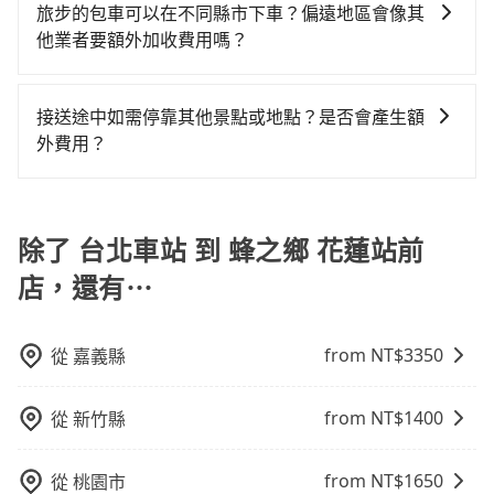
不同之處： 計時包車：計時包車是按照用車時間來計
駕駛執照以及良民證外，車輛一定投保最高300萬乘客
旅步的包車可以在不同縣市下車？偏遠地區會像其
凹的車門仍未被修理，每一次租車都好像在開樂透一
費，通常以每小時為單位，客戶可以根據自己的需要預
險。最好辨別叫的車是否合法，就看車牌的開頭，只要
他業者要額外加收費用嗎？
樣。另外，偶爾也會遇到明明已經預約了時間但上一位
定一定時間的包車服務。這種服務適用於需要在城市內
不是R或T開頭的車，就一定是違法。
用戶卻遲遲尚未歸還，又或者要還車時卻偏偏找不到停
旅步的包車服務非常方便，您可以在不同縣市下車。對
多個地點間來回穿梭的客戶，例如市區觀光、商務差旅
車位，對於急著用車或者要載其他乘客的人來說就有不
於偏遠地區，我們提供的價格已經包含了所有基本的費
等。 點到點包車：點到點包車是按照里程和目的地來計
接送途中如需停靠其他景點或地點？是否會產生額
小的風險。最後，雖然路邊隨租隨還看似方便，但實際
用，不會像其他業者那樣收取額外費用。但如果您需要
費，客戶可以預先告知出發地點A到目的地B，會根據路
外費用？
使用時還是有其區域的限制，實際可停靠的地點與你的
前往的地點屬於高海拔山區等特殊地點，就可能會需要
線和里程來計算費用。這種服務通常適用於單程或從一
上下車地點仍有段距離，在遇到下雨天或者載行李時，
當您預約旅步的「單程專車」，如果需要在途中加點停
支付額外的費用，不過別擔心，您可以透過旅步官網查
個城市到另一個城市的長途包車。
就顯得非常不便。
靠，您可以參考我們的「加點服務」，每個點距離在 5
詢到具體的費用。
公里內，需額外支付 200 元，且每個點最多停留 5 分
除了 台北車站 到 蜂之鄉 花蓮站前
鐘。加點費用可以在乘車當天下車前給司機現付。如果
店，還有⋯
您選擇「計時包車」，中途需要加點停靠，則不需要額
外支付費用。
from NT$
3350
從
嘉義縣
from NT$
1400
從
新竹縣
from NT$
1650
從
桃園市