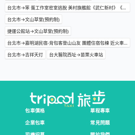
台北市→笨 蛋工作室密室逃脫 美村旗艦館《武仁新村》《入學式》
台北市→文山草堂(預約制)
捷運公館站→文山草堂(預約制)
台北市→嘉明湖民宿-背包客登山山友 團體住宿包棟 近火車站(平價人氣推薦必住)
台北市→吉祥天灯
台大醫院西址→苗栗火車站
包車價格
單程專車
企業包車
常見問題
司機招募
關於我們