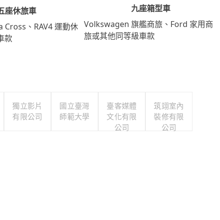
九座箱型車
五座休旅車
Volkswagen 旗艦商旅、Ford 家用商
lla Cross、RAV4 運動休
旅或其他同等級車款
車款
獨立影片
國立臺灣
臺客媒體
筑翊室內
有限公司
師範大學
文化有限
裝修有限
公司
公司