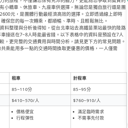
力的旅程，不僅讓您保有充沛的體力，更能為您爭取到寶貴的
有小轎車、休旅車、九座車供選擇，無論您是獨自旅行還是團
2600元，是團體行動最經濟高效的選擇。立即透過線上即時
隊友，確保您的每一次轉乘，都順暢、準時、且輕鬆無比。
資料整理與分析後得知，從台北車站去高鐵苗栗站最快的陸路
」專車接送在7~8人時能最省錢。以下表格中的資料是預設在7人
較，更完整的交通費用與時間分析，請見更下方的常見問題。
ol的共乘能用多一點的交通時間換取更優惠的價格，一人僅需
租車
計程車
85~110分
85~95分
$410~570/人
$760~910/人
價格便宜
滿足臨時需求
行程彈性
不需事先付款