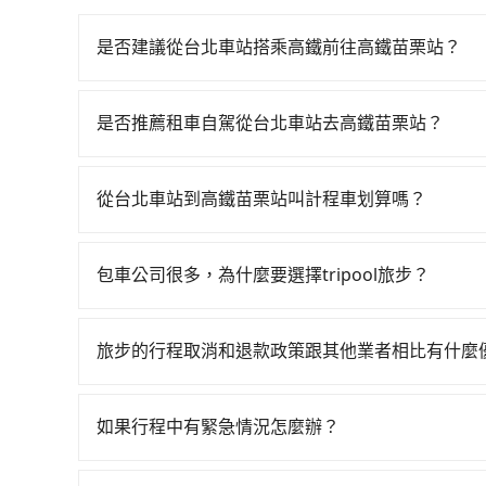
是否建議從台北車站搭乘高鐵前往高鐵苗栗站？
若要從台北車站搭高鐵前往高鐵苗栗站，高鐵省時、較貴
天最多有30班次高鐵可搭乘。假設從台北車站 (台
是否推薦租車自駕從台北車站去高鐵苗栗站？
台等車時間約10分鐘，再乘坐42~48分鐘（平均
如果你有台灣駕照且對自己駕駛技術有信心，且在
5分鐘出站。全程加上轉車時間共1小時16分鐘，假
天就要來回，那在台北路邊可隨租隨借的iRent應該
程使用tripool並到府專車接送，則每人平均花費
從台北車站到高鐵苗栗站叫計程車划算嗎？
$115~205承租小轎車，每公里再額外加收$3.2，
坐車快2分鐘，但卻要額外支出約420元的交通費，所
如選擇小黃直達，在台北可以透過app叫車的有55688台
異來自於平假日、車款差異、抵達目的地後多久原路
算的。如果你是三人以下要乘車，也可參考tripoo
到車，也可考慮打電話至台北車站附近的計程車隊
估進去，但額外的汽車保險與可能的罰單都需自付。再者
包車公司很多，為什麼要選擇tripool旅步？
里程跳錶計算，價格約為2,665~3,200元間，但如改
Yaris、Prius C、Vios這類乘坐體驗較差
旅步提供多種車型，從轎車、休旅車到九人座，讓
僅有合法計程車約380輛，數量約為台北市的1%、
擇，而且無人租車最令人詬病的就是車況，打開車
途安全無憂，我們的司機都是專業且可靠的職業駕
上，無論在價格或服務品質上，tripool都是你
理，每一次租車都好像在開樂透一樣。另外，偶爾
旅步的行程取消和退款政策跟其他業者相比有什麼
費用，且還提供優於其他業者更彈性的取消政策，
又或者要還車時卻偏偏找不到停車位，對於急著用
當您需要取消旅行行程時，旅步提供比其他業者更
郊區，我們都可以為您提供最佳的旅遊體驗。所以，如
邊隨租隨還看似方便，但實際使用時還是有其區域
車前一天的凌晨六點前完成取消訂單作業，旅步就
值得信任的不二選擇！
如果行程中有緊急情況怎麼辦？
遇到下雨天或者載行李時，就顯得非常不便。
時也確保乘客的權益。
請立即聯繫我們的客服，我們會提供必要的協助。