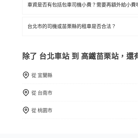
車資是否有包括包車司機小費？需要再額外給小費
目前車資內已經包車司機小費，但因司機小費是對
給予司機小費。
台北市的司機或苗栗縣的租車是否合法？
許多的Line群組或Facebook社團裡，有很多
警察臨檢並趕下車，出意外後保險公司更是不會提
無法監控或追查。最好別為了省小錢而冒上不必要的風
除了 台北車站 到 高鐵苗栗站，還
一定符合台灣法律規定，除了司機擁有合法的職業駕
好辨別叫的車是否合法，就看車牌的開頭，只要不是
從
宜蘭縣
從
台南市
從
桃園市