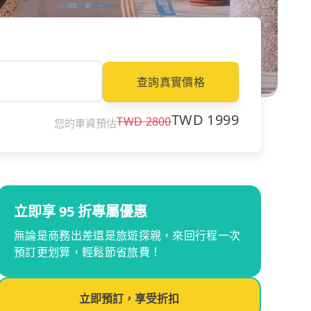
查詢真實價格
TWD
1999
TWD
2800
您的車資預估
立即享 95 折專屬優惠
無論是商務出差還是旅遊探親，來回行程一次
預訂更划算，輕鬆節省旅費！
立即預訂，享受折扣