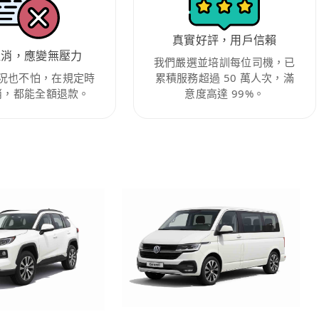
真實好評，用戶信賴
取消，應變無壓力
我們嚴選並培訓每位司機，已
況也不怕，在規定時
累積服務超過 50 萬人次，滿
消，都能全額退款。
意度高達 99%。