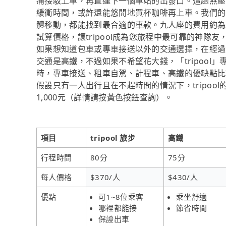
痛接駁上車，再直達下一個車站的出發口。這趟無壓
緩衝時間，或許還能悠閒地買杯咖啡再上車。我們的
體移動，都能找到最合適的車款。九人座的費用約為
試算價格，讓tripool成為您旅程中最可靠的神
如果想知道包車或專車接送以外的交通選擇，在經過
交通是高鐵，不過如果不希望花大錢，「tripool
時，專車接送、租車自駕、計程車、高鐵的優缺點比
假設只有一人出行且在不趕時間的情況下，tripo
1,000元（詳情請按黃色按鈕查詢）。
項目
tripool 旅步
高鐵
行程時間
80分
75分
每人價格
$370/人
$430/人
優點
可1~8位乘客
乘坐舒適
哪裡都能接
節省時間
保證出車