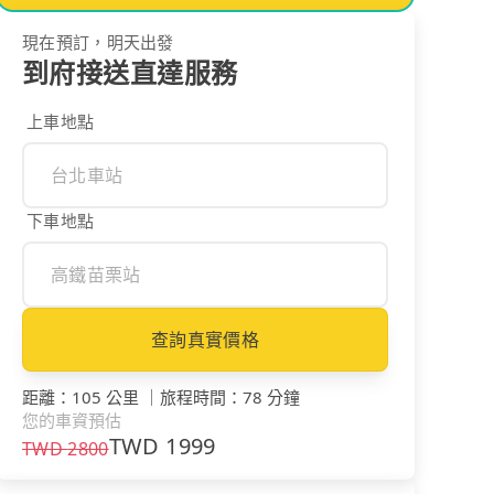
現在預訂，明天出發
到府接送直達服務
上車地點
下車地點
查詢真實價格
距離
：
105 公里
｜
旅程時間
：
78 分鐘
您的車資預估
TWD
1999
TWD
2800