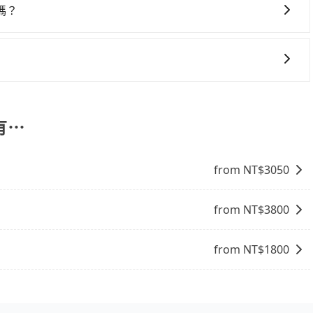
嗎？
司機服務的認可，您也可以根據司機的服務質量決定是否再多
低價的白牌車、私家車或野雞車在招攬生意，這不僅是違法可能被
供任何理賠，如果又遇到心術不正的司機，其犯罪行為可能都
險。而tripool雇用的司機、使用的車輛以及配合的車行，
有⋯
駛執照以及良民證外，車輛一定投保最高300萬乘客險。最
R或T開頭的車，就一定是違法。
from NT$
3050
from NT$
3800
from NT$
1800