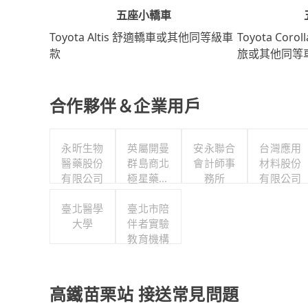
五座小轎車
Toyota Coro
Toyota Altis 舒適轎車或其他同等級車
旅或其他同等
款
合作夥伴＆企業用戶
永昕生物
英屬開曼
安永聯合
台灣應用
醫藥股份
群島商北
會計師事
材料股份
有限公司
極星藥業
務所
有限公司
集團股份
臺北醫學
有限公司
臺北市陪
大學
伴者實驗
教育機構
高鐵苗栗站 接送常見問題