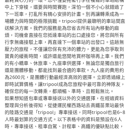
最耗費心力的一環。您不僅要拖著行李在複雜的車站結構
中上下穿梭，還要與時間賽跑，深怕一個不小心就錯過了
下一班車，打亂所有精心安排的計畫。別再讓轉乘成為一
場體力與時間的極限挑戰。tripool提供最聰明的車站間直
送解決方案。我們的服務能為您省去所有站內移動的麻
煩，司機會直接在您抵達車站的出口處接您，將您與所有
行李無痛接駁上車，再直達下一個車站的出發口。這趟無
壓力的旅程，不僅讓您保有充沛的體力，更能為您爭取到
寶貴的緩衝時間，或許還能悠閒地買杯咖啡再上車。我們
的有小轎車、休旅車、九座車供選擇，無論您是獨自旅行
還是團體移動，都能找到最合適的車款。九人座的費用約
為2600元，是團體行動最經濟高效的選擇。立即透過線上
即時試算價格，讓tripool成為您旅程中最可靠的神隊友，
確保您的每一次轉乘，都順暢、準時、且輕鬆無比。
如果想知道包車或專車接送以外的交通選擇，在經過資料
整理與分析後得知，從捷運民權西路站去高鐵苗栗站最快
的陸路交通是「tripool」專車接送，同時tripool也是6~8
人時最划算的交通方式。以下表格中的資料是預設在6人
時，專車接送、租車自駕、計程車、高鐵的優缺點比較，