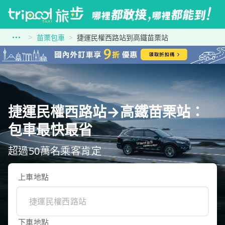
苗栗包車
捷運民權西路站到高鐵苗栗站
捷運民權西路站→高鐵苗栗站：
包車最快最省
超過50萬名乘客肯定
上車地點
下車地點