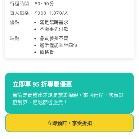
行程時間
80~90分
每人價格
$900~1,070/人
優點
滿足臨時需求
不需事先付款
缺點
品質參差不齊
通常僅能乘坐四位
價格貴
立即享 95 折專屬優惠
無論是商務出差還是旅遊探親，來回行程一次預訂
更划算，輕鬆節省旅費！
立即預訂，享受折扣