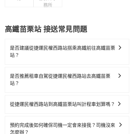
務所
高鐵苗栗站 接送常見問題
是否建議從捷運民權西路站搭乘高鐵前往高鐵苗栗
站？
若要從捷運民權西路站搭高鐵前往高鐵苗栗站，高鐵較
貴、費時、轉車麻煩！從最早06:26一直到23:00，台北-
是否推薦租車自駕從捷運民權西路站去高鐵苗栗
苗栗一天最多有30班次高鐵可搭乘。假設從捷運民權西
站？
路站 (台北市中山區) 前往最靠近的台北高鐵站，叫一輛
如果你有台灣駕照且對自己駕駛技術有信心，且在車上
計程車花費約200元、車程約16分鐘。抵達高鐵站後，
時不需要閉目養神（因為要自己開車），最重要的是你
步行進站、現場購票並於月台排隊的時間約25分鐘，再
從捷運民權西路站到高鐵苗栗站叫計程車划算嗎？
當天就要來回，那在台北路邊可隨租隨借的iRent應該是
乘坐42~48分鐘（平均46分）的高鐵從台北站前往苗栗
如選擇小黃直達，在台北可以透過app叫車的有55688台
你最便宜選擇。註冊完iRent的app後，可以每小時
高鐵站，每人票價430元，再用5分鐘出站。全程加上轉
灣大車隊、Uber、Line Taxi、Yoxi等，如果在路邊攔不
$115~205承租小轎車，每公里再額外加收$3.2，從捷運
車時間共1小時32分鐘，假設6位同行，高鐵加轉乘之平
預約完成後如何確保司機一定會來接我？司機沒來
到車，也可考慮打電話至捷運民權西路站附近的計程車
民權西路站到高鐵苗栗站的花費預估為
均每人花費為500元。但如果全程使用tripool並到府專
怎麼辦？