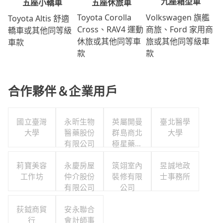
九座箱型車
五座休旅車
五座小轎車
Volkswagen 旗艦
Toyota Corolla
Toyota Altis 舒適
商旅、Ford 家用商
Cross、RAV4 運動
轎車或其他同等級
旅或其他同等級車
休旅或其他同等車
車款
款
款
合作夥伴＆企業用戶
國立臺灣
永昕生物
英屬開曼
臺北醫學
大學
醫藥股份
群島商北
大學
有限公司
極星藥業
集團股份
莉寶美容
永慶房屋
有限公司
筑翊室內
昱誠地政
工作坊
仲介股份
裝修有限
士事務所
有限公司
公司
荻鉞商貿
安永聯合
行
會計師事