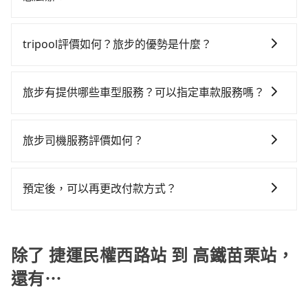
隊，如長鴻計程車、大直計程車、城市衛星車隊等叫車
$1,500~2,000（金額差異來自於平假日、車款差異、抵
車接送，則每人平均花費約440元，費時1小時17分鐘。
只要完成預約並付款完成，訂單就成立，tripool也保證
看看。依照里程跳錶計算，價格約為2,690~3,200元間，
達目的地後多久原路返回），雖已將eTag和可能的每小
選擇搭乘高鐵而不預約包車，不僅每人至少額外負擔60
派車。在出發前一天晚上八點時，會透過電子郵件與簡
但如改預約tripool可省高達$1,200。但如果要考慮到回
時40元路邊停車費用預估進去，但額外的汽車保險與可
tripool評價如何？旅步的優勢是什麼？
元車資，而且更會額外浪費15分鐘在轉乘與等車上，現
訊提供司機的姓名、電話、車牌、車型等資訊，如在約
程，苗栗縣僅有合法計程車約380輛，數量約為台北市的
能的罰單都需自付。再者，和運的iRent只提供最基本的
在還不馬上來預約tripool！如果你是三人以下要乘車，
根據google的評價，tripool的服務品質整體上是非常穩
定好的時間與上車地點沒有看到司機，可主動電話聯
1%、密度僅雙北的0.5%，其叫車的難度是雙北市的190
車型，如Toyota Yaris、Prius C、Vios這類乘坐體驗較
也可參考tripool的拼車共乘服務，最多可再節省50%的
定及可靠的，大多數的使用者都給予了高分評價。此
繫，可能原本約定的地點不適合暫停而改停靠在附近的
倍。綜合以上，無論在價格或服務品質上，tripool都是
旅步有提供哪些車型服務？可以指定車款服務嗎？
差的車款，如果人數超過四位，更是沒有較大的七人座
交通費用。
外，tripool司機專業的駕駛和親切服務態度也獲得了許
位置。但如果遇到車輛故障或者前一趟車嚴重耽誤，
你從捷運民權西路站到高鐵苗栗站的最佳選擇。
或九人座可供選擇，而且無人租車最令人詬病的就是車
旅步有提供小轎車、休旅車、九人座供您選擇，若您有
多好評，價格透明無隱藏費用、相比其他業者提供的用
tripool會盡快改派以減少乘客等待的時間。
況，打開車門才發現仍有上一組乘客遺留的垃圾或者撞
指定車款服務的需求，可以先將您的需先提供旅步，會
車前一日凌晨6點前取消均可無條件全額退費的承諾，讓
旅步司機服務評價如何？
凹的車門仍未被修理，每一次租車都好像在開樂透一
有專人回覆您。
您的旅程能更有彈性及保障。
樣。另外，偶爾也會遇到明明已經預約了時間但上一位
在 Google 上關於旅步的評論中，許多人都給予旅步司
用戶卻遲遲尚未歸還，又或者要還車時卻偏偏找不到停
機非常高的評價，認為他們非常專業且親切！讓他們的
預定後，可以再更改付款方式？
車位，對於急著用車或者要載其他乘客的人來說就有不
旅程更加順暢和舒適。」
小的風險。最後，雖然路邊隨租隨還看似方便，但實際
抱歉！一旦訂單成立後，付款方式是無法更改的。但您
使用時還是有其區域的限制，實際可停靠的地點與你的
可以在用車前一天凌晨六點前填寫取消訂單申請表，取
上下車地點仍有段距離，在遇到下雨天或者載行李時，
消該訂單後再以其他付款方式重新預約行程即可。
除了 捷運民權西路站 到 高鐵苗栗站，
就顯得非常不便。
還有⋯