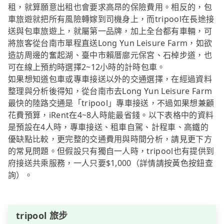
租，就算願意出租也會要求高昂的保險費用。相反的，包
車旅遊就把所有風險轉嫁到司機身上，而tripool在長途接
送與包車旅遊上，就屬第一品牌，加上全台都有車輛，可
將旅客從台南市單程直送Long Yun Leisure Farm，如欲
造訪周邊的奮起湖、臺中市賴厝廍元保宮、石棹步道，也
可在線上預約時選擇2~12小時的計時包車。
如果想知道包車或專車接送以外的交通選擇，在經過資料
整理與分析後得知，從台南市去Long Yun Leisure Farm
最快的陸路交通是「tripool」專車接送，不過如果想兼顧
花費預算，iRent在4~8人時能最省錢。以下表格中的資料
是預設在4人時，專車接送、租車自駕、計程車、高鐵的
優缺點比較，更完整的交通費用與時間分析，請見更下方
的常見問題。但假設只有獨自一人時，tripool也有提供到
府接送共乘服務，一人只要$1,000（詳情請按黃色按鈕查
詢）。
tripool 旅步