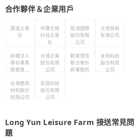
合作夥伴＆企業用戶
廣達企業
帝寶生物
衛鴻國際
文苑貿易
社
科技企業
股份有限
有限公司
社
公司
財團法人
台境企業
勤業眾信
友訊科技
華科事業
股份有限
聯合會計
股份有限
群慈善基
公司
師事務所
公司
金會
台灣應用
采鈺科技
材料股份
股份有限
有限公司
公司
Long Yun Leisure Farm 接送常見問
題