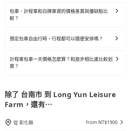
如選擇小黃直達，在台南可以透過app叫車的有55688台
$115~205承租小轎車，每公里再額外加收$3.2，從台南
站前往嘉義高鐵站，每人票價280元，再用5分鐘出站、
灣大車隊、Uber、Line Taxi、Yoxi等，如果在路邊攔不
市（東區）到Long Yun Leisure Farm的花費預估為
等待車站前排班的計程車，搭上小黃後約花45分鐘、車
包車、計程車和白牌車資的價格差異與優缺點比
到車，也可考慮打電話至附近的計程車隊，如台一大車
$1,250~1,800（金額差異來自於平假日、車款差異、抵
費900元後，抵達Long Yun Leisure Farm (嘉義縣竹崎
較？
隊、港龍大車隊、鳳凰城無線等叫車看看。依照里程跳
達目的地後多久原路返回），雖已將eTag和可能的每小
鄉) 的目的地。全程加上轉車時間共1小時47分鐘，假設
包車、計程車或白牌車。主要價格差異和優缺點如下： -
錶計算，價格約為1,715~2,100元間，若改選tripool的
時40元路邊停車費用預估進去，但額外的汽車保險與可
4位同行，高鐵加轉乘之平均每人花費為580元。不過台
包車：優點是搭乘舒適可以根據自己的需求安排時間和
專車服務可再更便宜。但如果你無法提前預約，或偏好
能的罰單都需自付。再者，和運的iRent只提供最基本的
預定包車自由行時，行程都可以隨便安排嗎？
南市領有合法執照的計程車僅有4,100多輛，計程車的密
地點上車較客製化。此外，司機還會提供各種旅遊建議
臨時叫車，那要注意台南市僅有合法計程車約4,140輛，
車型，如Toyota Yaris、Prius C、Vios這類乘坐體驗較
度為雙北的4.6%，換句話說，臨時要叫小黃的難度是雙
只要不超出您選用的用車時間及行程總公里數，且行程
與資訊。長途接送價格比計程車車資更優惠。 - 計程
計程車密度為雙北的4.6%，也就是說要臨時叫到小黃的
差的車款，如果人數超過四位，更是沒有較大的七人座
北大城市的20倍。縱使幸運攔到一輛小黃了，台南市少
沒有到達海拔1500公里以上的山區，行程都是可以依照
車：優點是24小時隨叫隨到，價格按錶計費，但若遇交
難度是台北或新北的20倍之多。如果當天或隔天也要原
計程車包車一天價格怎麼算？和旅步相比誰比較划
或九人座可供選擇，而且無人租車最令人詬病的就是車
部分小黃司機不按表收費，看乘客是外地人便漫天喊價
您的需求安排的。
通塞車時亦會加收延遲費用，一般屬短程接駁為主。 -
路返回，Long Yun Leisure Farm所在的嘉義縣的計程
算？
況，打開車門才發現仍有上一組乘客遺留的垃圾或者撞
或恣意繞路。但如果全程使用tripool並到府專車接送，
白牌車：優點是價格相對較低，有的還可喊價。但安全
車更難叫，該縣市僅有約325輛計程車，建議事先做好規
凹的車門仍未被修理，每一次租車都好像在開樂透一
則每人平均花費約520元，費時1小時6分鐘。選擇搭乘
計程車包車的價格通常根據時間或距離計算，包車的價
性和服務質量無法保障，需要自行承擔風險，遇到狀況
劃。再加上台南市有些計程車司機不按錶計費，約有
樣。另外，偶爾也會遇到明明已經預約了時間但上一位
高鐵而不預約包車，不僅每人至少額外負擔60元車資，
格通常是根據時間或距離來計算，而且在不同城市和地
事後也無法申訴退費。
17%會採現場議價，建議最好先上網預約，以免當場被
用戶卻遲遲尚未歸還，又或者要還車時卻偏偏找不到停
而且更會額外浪費41分鐘在轉乘與等車上，現在還不馬
區，價格可能有所不同。另外，計程車包車價格也可能
除了 台南市 到 Long Yun Leisure
坑受騙。雖然台南市區到Long Yun Leisure Farm的跳
車位，對於急著用車或者要載其他乘客的人來說就有不
上來預約tripool！如果你是三人以下要乘車，也可參考
會因為交通狀況等因素而有所變動。因此，在預定包車
表小黃可能較為便宜，但當你們人數超過四位時，叫兩
小的風險。最後，雖然路邊隨租隨還看似方便，但實際
tripool的拼車共乘服務，最多可再節省50%的交通費
Farm，還有⋯
之前，最好先詢問清楚具體價格和注意事項。相比之
輛計程車的費用就貴了，改預約一輛tripool的九人座廂
使用時還是有其區域的限制，實際可停靠的地點與你的
用。
下，旅步的包車服務價格相對更為透明和具體，一般是
型車最高可省$700。
上下車地點仍有段距離，在遇到下雨天或者載行李時，
按照包車時間和里程、車型來計費，價格在網站上公開
from NT$
1900
從
彰化縣
就顯得非常不便。
透明，方便客戶可以更加準確地了解行程所需時間和費