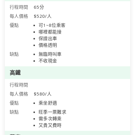
行程時間
65分
每人價格
$520/人
優點
可1~8位乘客
哪裡都能接
保證出車
價格透明
缺點
無臨時叫車
不收現金
高鐵
行程時間
每人價格
$580/人
優點
乘坐舒適
缺點
旺季一票難求
需多次轉乘
又貴又費時