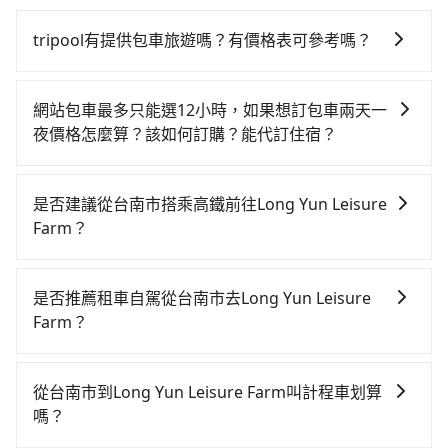
tripool有提供包車旅遊嗎？有價格表可參考嗎？
tripool提供全台各地包括Long Yun Leisure Farm與台
南市的包車旅遊，從單純的單趟接送到算時間的計時包
網站包車最多只能選12小時，如果想訂包車兩天一
車都有，可彈性選擇2~12小時的服務，滿足家族出遊、
夜價格怎麼算？該如何訂購？能代訂住宿？
朋友聚會、婚喪喜慶等不同的需求。價格透明、無隱藏
旅步的包車服務是以一天一張訂單的方式計算，如果您
費用，網站試算即真實價格，免去來回電話確認。一天
需要連續兩天的包車服務，可以在官網上分開預定兩天
包車的價格可能跟其他車隊相差無幾，但是如果只需要
是否建議從台南市搭乘高鐵前往Long Yun Leisure
的行程。另外，目前旅步只提供接送服務，暫不提供代
短時數或者單程專車服務者，敢大聲說我們價格絕對最
Farm？
訂住宿服務。
划算。網站上可直接挑選小轎車、休旅車、或九人座箱
從台南搭高鐵去Long Yun Leisure Farm絕非最佳選
型車，如需10人以上巴士，請來信洽詢。
擇，高鐵較貴、費時、轉車麻煩，且難叫計程車前往高
是否推薦租車自駕從台南市去Long Yun Leisure
鐵站！台南-嘉義雖然一天最多時有60班車次，從最早
Farm？
06:03到23:08，過了末班車到清晨的時段，還是要找其
如果你有台灣駕照且對自己駕駛技術有信心，且在車上
他交通方案。假設從台南市東區前往最靠近的台南高鐵
時不需要閉目養神（因為要自己開車），最重要的是你
站，叫一輛計程車花費約300元、車程約25分鐘。抵達
從台南市到Long Yun Leisure Farm叫計程車划算
當天就要來回，那在台南路邊可隨租隨借的iRent應該是
高鐵站後，步行進站、現場購票並於月台排隊的時間約
嗎？
你最便宜選擇。註冊完iRent的app後，可以每小時
15分鐘，再乘坐17~20分鐘（平均18分）的高鐵從台南